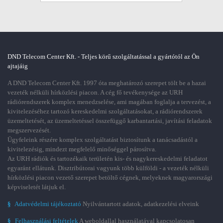
DND Telecom Center Kft. - Teljes körű szolgáltatással a gyártótól az Ön
ajtajáig
A DND Telecom Center Kft. 1997 óta meghatározó szerepet tölt be a hazai
vezeték nélküli hírközlési piacon. A cég fő tevékenysége az URH
rádiórendszerek komplex menedzselése, ami magában foglalja a tervezést, a
kivitelezéséhez tartozó kereskedelmi szolgáltatásokat, a rádiórendszerek
üzemeltetését, az üzemeltetéssel összefüggő karbantartási, javítási feladatok
megszervezését.
Ügyfeleink részére komplex szolgáltatást biztosítunk a tanácsadástól a
kivitelezésig, mindezt megfelelő minőséggel párosítva.
Az URH rádiók és tartozékaik területén kis- és nagykereskedelmi feladatot
egyaránt ellátunk. Disztribútorai vagyunk több külföldi - a vezeték nélküli
hírközlési piacon vezető szerepet betöltő cégnek, melyeknek magyarországi
képviseletét látjuk el.
§
Adatvédelmi tájékoztató
Nyilvántartott adatok, adatkezelési elveink
§
Felhasználási feltételek
A weboldallal használatával kapcsolatosan