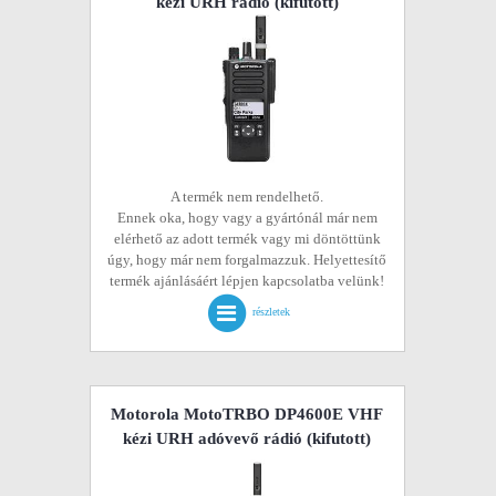
kézi URH rádió
(kifutott)
A termék nem rendelhető.
Ennek oka, hogy vagy a gyártónál már nem
elérhető az adott termék vagy mi döntöttünk
úgy, hogy már nem forgalmazzuk. Helyettesítő
termék ajánlásáért lépjen kapcsolatba velünk!
részletek
Motorola MotoTRBO DP4600E VHF
kézi URH adóvevő rádió
(kifutott)