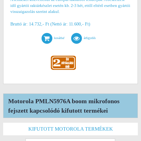
idő gyártói raktárkészlet esetén kb. 2-3 hét, ettől eltérő esetben gyártói
visszaigazolás szerint alakul.
Bruttó ár: 14.732,- Ft (Nettó ár: 11.600,- Ft)
kosárba!
árfigyelés
Motorola PMLN5976A boom mikrofonos
fejszett kapcsolódó kifutott termékei
KIFUTOTT MOTOROLA TERMÉKEK