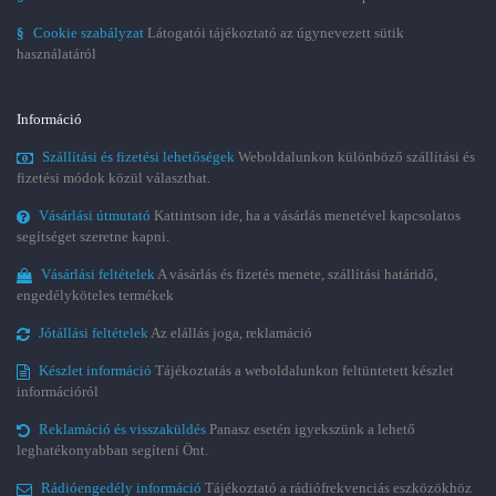
§
Cookie szabályzat
Látogatói tájékoztató az úgynevezett sütik
használatáról
Információ
Szállítási és fizetési lehetőségek
Weboldalunkon különböző szállítási és
fizetési módok közül választhat.
Vásárlási útmutató
Kattintson ide, ha a vásárlás menetével kapcsolatos
segítséget szeretne kapni.
Vásárlási feltételek
A vásárlás és fizetés menete, szállítási határidő,
engedélyköteles termékek
Jótállási feltételek
Az elállás joga, reklamáció
Készlet információ
Tájékoztatás a weboldalunkon feltüntetett készlet
információról
Reklamáció és visszaküldés
Panasz esetén igyekszünk a lehető
leghatékonyabban segíteni Önt.
Rádióengedély információ
Tájékoztató a rádiófrekvenciás eszközökhöz