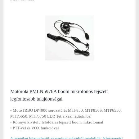
Motorola PMLN5976A boom mikrofonos fejszett
legfontosabb tulajdonságai
• MotoTRBO DP4000 sorozatú és MTP850, MTP850S, MTP6550,
MTP6650, MTP6750 EDR Tetra kézi rádiókhoz
• Könnyű kivitelű féloldalas fejszett boom mikrofonnal
• PTT-vel és VOX funkcióval
A terméket közvetlenül az európai raktárból rendeljük. A beszerzési