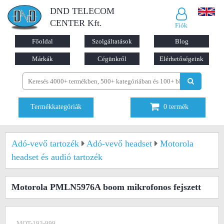
DND TELECOM
CENTER Kft.
Fiók
Főoldal
Szolgáltatások
Blog
Márkák
Cégünkről
Elérhetőségeink
Termékkategóriák
0
termék
Adó-vevő tartozék
Adó-vevő headset
Motorola
headset és audió tartozék
Motorola PMLN5976A boom mikrofonos fejszett
MOT-193-999