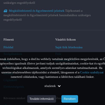
szükséges engedélyekről
Megkülönböztető és figyelmeztető jelzések
Tájékoztató a
megkülönböztető és figyelmeztető jelzések használatához szükséges
engedélyekről
Főmenü
Vásárlói fiókom
Főoldal
Saját fiók létrehozása
Szolgáltatások
Fiók
nnak érdekében, hogy a dnd.hu webhely tartalmát megfelelően megjelenítsük, az 
Blog
Bevásárló kosár
igényeihez igazítsuk illetve javítani tudjuk szolgáltatásainkat, cookie-kat és egyé
Akció
technológiákat alkalmazunk, amelyek személyes adatokat tartalmazhatnak. Ha
szeretne részletesebben tájékozódni a témáról, látogasson el a
Cookie szabályzat
Márkák
ismertető oldalunkra, vagy kattintson a láblécben található linkre.
Cégünkről
részletek
Elérhetőségeink
Kövessen minket
Viszonteladóknak
További információ
Rendben