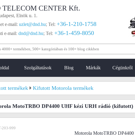
 TELECOM CENTER Kft.
dapest, Elnök u. 1.
+36-1-210-1758
et e-mail:
uzlet@dnd.hu
;
Tel:
+36-1-459-8050
i e-mail:
dnd@dnd.hu
;
Tel:
oldal
Szolgáltatások
Blog
Márkák
Cégünkről
tott termékek
Kifutott Motorola termékek
orola MotoTRBO DP4400 UHF kézi URH rádió
(kifutott)
-203-999
Motorola MotoTRBO DP4400 