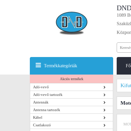
DND
1089 Bu
Szaküzl
Központ
Termékkategóriák
Fő
Akciós termékek
Kifu
Adó-vevő
Adó-vevő tartozék
Antennák
Mot
Antenna tartozék
Kábel
MOT
Csatlakozó