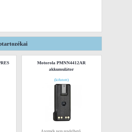
tartozékai
PRES
Motorola PMNN4412AR
akkumulátor
(kifutott)
A termék nem rendelhető.