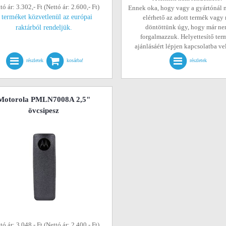
tó ár: 3.302,- Ft (Nettó ár: 2.600,- Ft)
Ennek oka, hogy vagy a gyártónál 
 terméket közvetlenül az európai
elérhető az adott termék vagy
döntöttünk úgy, hogy már n
raktárból rendeljük.
forgalmazzuk. Helyettesítő ter
ajánlásáért lépjen kapcsolatba v
részletek
kosárba!
részletek
Motorola PMLN7008A 2,5"
övcsipesz
tó ár: 3.048,- Ft (Nettó ár: 2.400,- Ft)