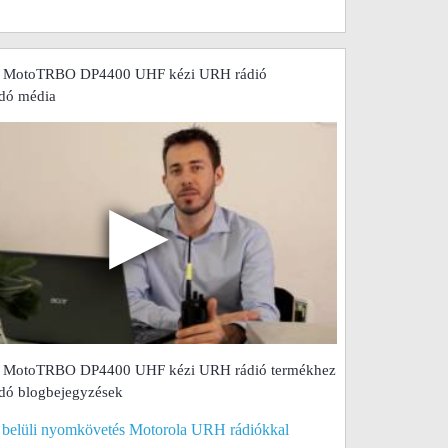
a MotoTRBO DP4400 UHF kézi URH rádió
dó média
▶
a MotoTRBO DP4400 UHF kézi URH rádió termékhez
dó blogbejegyzések
 belüli nyomkövetés Motorola URH rádiókkal