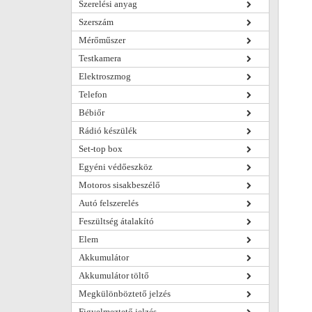
Szerelési anyag
Szerszám
Mérőműszer
Testkamera
Elektroszmog
Telefon
Bébiőr
Rádió készülék
Set-top box
Egyéni védőeszköz
Motoros sisakbeszélő
Autó felszerelés
Feszültség átalakító
Elem
Akkumulátor
Akkumulátor töltő
Megkülönböztető jelzés
Figyelmeztető jelzés