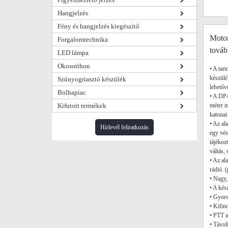
Hangjelzés
Fény és hangjelzés kiegészítő
Moto
Forgalomtechnika
továb
LED lámpa
Okosotthon
• A ta
készülé
Szúnyogriasztó készülék
lehetőv
Bolhapiac
• A DP4
Kifutott termékek
méter m
katonai
• Az al
Hírlevél feliratkozás
egy vés
tájékoz
váltás, s
• Az al
rádió. 
• Nagy,
• A kés
• Gyors
• Kifin
• PTT a
• Távol