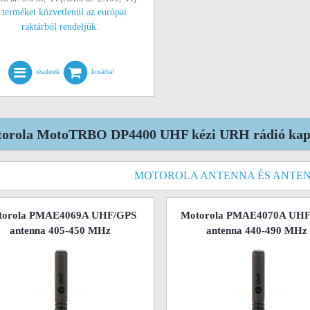
 terméket közvetlenül az európai
raktárból rendeljük.
részletek
kosárba!
orola MotoTRBO DP4400 UHF kézi URH rádió kapc
MOTOROLA ANTENNA ÉS ANTE
torola PMAE4069A UHF/GPS
Motorola PMAE4070A UHF
antenna 405-450 MHz
antenna 440-490 MHz