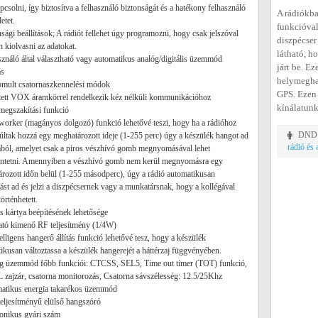
apcsolni, így biztosítva a felhasználó biztonságát és a hatékony felhasználó
A rádiókba
etet.
funkcióval
nsági beállítások; A rádiót fellehet úgy programozni, hogy csak jelszóval
diszpécser
n kiolvasni az adatokat.
látható, h
sználó által választható vagy automatikus analóg/digitális üzemmód
járt be. E
ás
helymeghat
omult csatornaszkennelési módok
GPS. Ezen 
tett VOX áramkörrel rendelkezik kéz nélküli kommunikációhoz
kínálatunk
megszakítási funkció
worker (magányos dolgozó) funkció lehetővé teszi, hogy ha a rádióhoz
ltak hozzá egy meghatározott ideje (1-255 perc) úgy a készülék hangot ad
DND T
rádió és
ból, amelyet csak a piros vészhívó gomb megnyomásával lehet
ntetni. Amennyiben a vészhívó gomb nem kerül megnyomásra egy
rozott időn belül (1-255 másodperc), úgy a rádió automatikusan
ást ad és jelzi a diszpécsernek vagy a munkatársnak, hogy a kollégával
örténhetett.
s kártya beépítésének lehetősége
ható kimenő RF teljesítmény (1/4W)
telligens hangerő állítás funkció lehetővé tesz, hogy a készülék
ikusan változtassa a készülék hangerejét a háttérzaj függvényében.
óg üzemmód főbb funkciói: CTCSS, SEL5, Time out timer (TOT) funkció,
zajzár, csatorna monitorozás, Csatorna sávszélesség: 12.5/25Khz
matikus energia takarékos üzemmód
eljesítményű elülső hangszóró
ronikus gyári szám