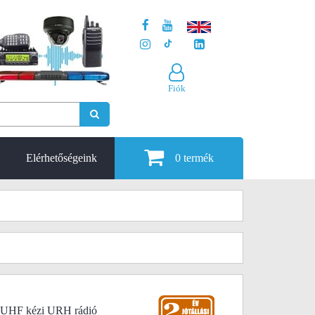
Fiók
Elérhetőségeink
0
termék
UHF kézi URH rádió