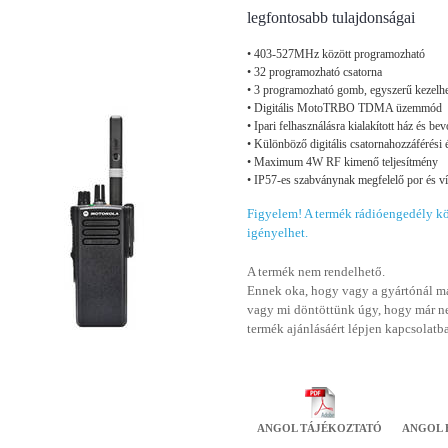
legfontosabb tulajdonságai
• 403-527MHz között programozható
• 32 programozható csatorna
• 3 programozható gomb, egyszerű kezelh
• Digitális MotoTRBO TDMA üzemmód
• Ipari felhasználásra kialakított ház és be
• Különböző digitális csatornahozzáférési
• Maximum 4W RF kimenő teljesítmény
• IP57-es szabványnak megfelelő por és ví
Figyelem! A termék rádióengedély köt
igényelhet.
A termék nem rendelhető.
Ennek oka, hogy vagy a gyártónál má
vagy mi döntöttünk úgy, hogy már n
termék ajánlásáért lépjen kapcsolatb
ANGOL TÁJÉKOZTATÓ
ANGOL 