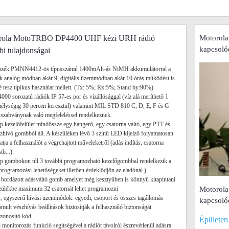
rola MotoTRBO DP4400 UHF kézi URH rádió
Motorol
kapcsoló
bi tulajdonságai
rtozék PMNN4412-ös típusszámú 1400mAh-ás NiMH akkumulátorral a
k analóg módban akár 9, digitális üzemmódban akár 10 órás működést is
é tesz tipikus használat mellett. (Tx: 5%; Rx:5%; Stand by:90%)
000 sorozatú rádiók IP 57-es por és vízállósággal (víz alá meríthető 1
élységig 30 percen keresztül) valamint MIL STD 810 C, D, E, F és G
 szabványnak való megfeleléssel rendelkeznek.
ap kezelőfelület mindössze egy hangerő, egy csatorna váltó, egy PTT és
zhívó gombból áll. A készüléken lévő 3 színű LED kijelző folyamatosan
tatja a felhasználót a végrehajtott műveleketről (adás indítás, csatorna
tb...).
ap gombokon túl 3 további programozható kezelőgombbal rendelkezik a
(programozási lehetőségeket illetően érdeklődjön az eladónál.)
 bordázott adásváltó gomb amelyet még kesztyűben is könnyű kitapintani
zülékbe maximum 32 csatornát lehet programozni
Motorol
, egyszerű hívási üzemmódok: egyedi, csoport és összes tagállomás
kapcsoló
omult vészhívás beállítások biztosítják a felhasználó biztonságát
zonosító kód
Épületen
i monitorozás funkció segítségével a rádiót távolról észrevétlenül adásra