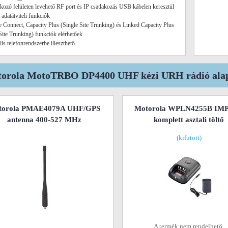
akozó felületen levehető RF port és IP csatlakozás USB kábelen keresztül
t adatátviteli funkciók
te Connect, Capacity Plus (Single Site Trunking) és Linked Capacity Plus
Site Trunking) funkciók elérhetőek
lis telefonrendszerbe illeszthető
orola MotoTRBO DP4400 UHF kézi URH rádió alap
torola PMAE4079A UHF/GPS
Motorola WPLN4255B IM
antenna 400-527 MHz
komplett asztali töltő
(kifutott)
A termék nem rendelhető.