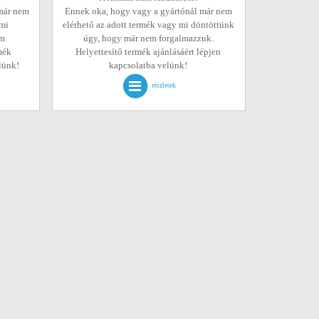
már nem
Ennek oka, hogy vagy a gyártónál már nem
 mi
elérhető az adott termék vagy mi döntöttünk
em
úgy, hogy már nem forgalmazzuk.
mék
Helyettesítő termék ajánlásáért lépjen
elünk!
kapcsolatba velünk!
részletek