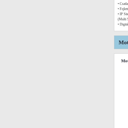
• Csatl
• Fejlet
• IP Si
(Multi 
• Digitá
Mot
Mo