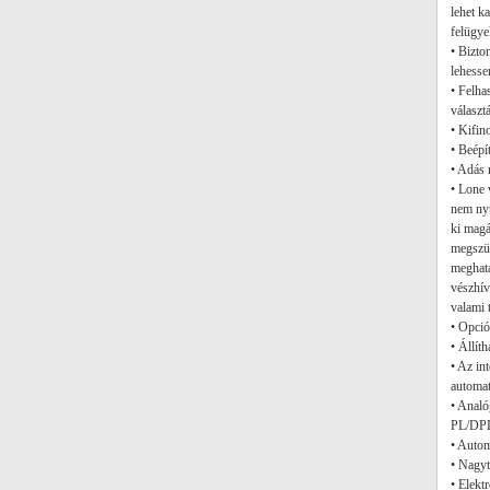
lehet k
felügyel
• Bizto
lehesse
• Felha
választ
• Kifin
• Beépí
• Adás 
• Lone 
nem nyú
ki magá
megszü
meghatá
vészhív
valami t
• Opció
• Állít
• Az in
automat
• Anal
PL/DPL 
• Auto
• Nagyt
• Elekt