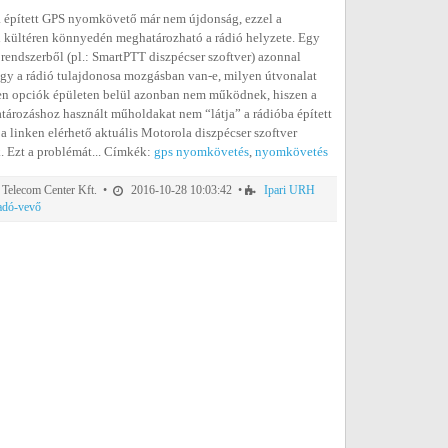
 épített GPS nyomkövető már nem újdonság, ezzel a
 kültéren könnyedén meghatározható a rádió helyzete. Egy
 rendszerből (pl.: SmartPTT diszpécser szoftver) azonnal
ogy a rádió tulajdonosa mozgásban van-e, milyen útvonalat
zen opciók épületen belül azonban nem működnek, hiszen a
ározáshoz használt műholdakat nem “látja” a rádióba épített
a linken elérhető aktuális Motorola diszpécser szoftver
. Ezt a problémát... Címkék:
gps nyomkövetés
,
nyomkövetés
elecom Center Kft. •
2016-10-28 10:03:42 •
Ipari URH
 adó-vevő