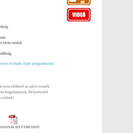
etőség
vonat
 és hívási módok
zállóság
eles és eladó általi programozást
r nem elérhető az adott termék
em forgalmazzuk. Helyettesítő
a velünk!
HASZNÁLATI ÚTMUTATÓ