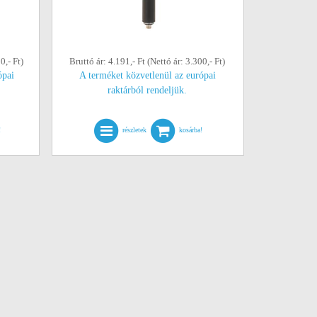
0,- Ft)
Bruttó ár: 4.191,- Ft (Nettó ár: 3.300,- Ft)
ópai
A terméket közvetlenül az európai
raktárból rendeljük.
!
részletek
kosárba!