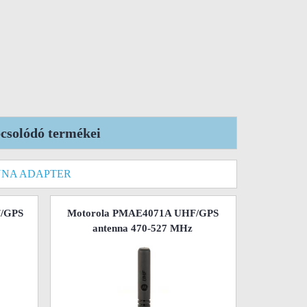
solódó termékei
NNA ADAPTER
/GPS
Motorola PMAE4071A UHF/GPS
antenna 470-527 MHz