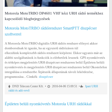
Motorola MotoTRBO DP4601 VHF kézi URH rádió termékhez
kapcsolódó blogbejegyzések
Motorola MotoTRBO rádiórendszer SmartPTT diszpécser
szoftverrel
A Motorola MotoTRBO digitális URH rádiós rendszer előnyei akkor
domborodnak ki igazán, ha az egyszerű rádiózáson túl
elkezdünk komplexebb rádiós rendszert kiépíteni. Ekkor ugyanis már az
alábbi szolgáltatások is funkciók is elérhetőek lesznek: GPS nyomkövetés
és térképes megjelenítés URH diszpécser rendszeren belül Épületen belüli
nyomkövetés és megjelenítés URH diszpécser rendszeren belül Okostelefon
integrálása a rendszerbe Átjátszók állapotának távoli lekérdezése,
programozása... Címkék:
diszpécser
DND Telecom Center Kft. •
2016-04-06 15:09:51 •
Ipari URH
rádió és adó-vevő
Épületen belüli nyomkövetés Motorola URH rádiókkal