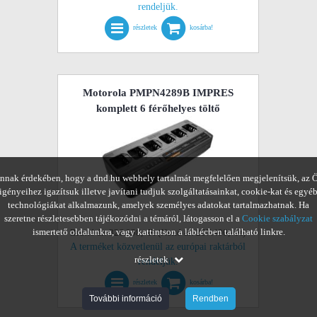
rendeljük.
részletek
kosárba!
Motorola PMPN4289B IMPRES
komplett 6 férőhelyes töltő
nnak érdekében, hogy a dnd.hu webhely tartalmát megfelelően megjelenítsük, az 
igényeihez igazítsuk illetve javítani tudjuk szolgáltatásainkat, cookie-kat és egyé
technológiákat alkalmazunk, amelyek személyes adatokat tartalmazhatnak. Ha
szeretne részletesebben tájékozódni a témáról, látogasson el a
Cookie szabályzat
ismertető oldalunkra, vagy kattintson a láblécben található linkre.
Bruttó ár: 326.898,- Ft (Nettó ár: 257.400,- Ft)
A terméket közvetlenül az európai raktárból
részletek
rendeljük.
részletek
kosárba!
További információ
Rendben