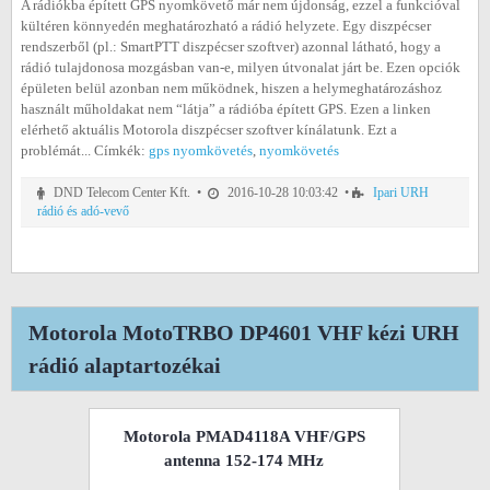
A rádiókba épített GPS nyomkövető már nem újdonság, ezzel a funkcióval
kültéren könnyedén meghatározható a rádió helyzete. Egy diszpécser
rendszerből (pl.: SmartPTT diszpécser szoftver) azonnal látható, hogy a
rádió tulajdonosa mozgásban van-e, milyen útvonalat járt be. Ezen opciók
épületen belül azonban nem működnek, hiszen a helymeghatározáshoz
használt műholdakat nem “látja” a rádióba épített GPS. Ezen a linken
elérhető aktuális Motorola diszpécser szoftver kínálatunk. Ezt a
problémát... Címkék:
gps nyomkövetés
,
nyomkövetés
DND Telecom Center Kft. •
2016-10-28 10:03:42 •
Ipari URH
rádió és adó-vevő
Motorola MotoTRBO DP4601 VHF kézi URH
rádió alaptartozékai
Motorola PMAD4118A VHF/GPS
antenna 152-174 MHz