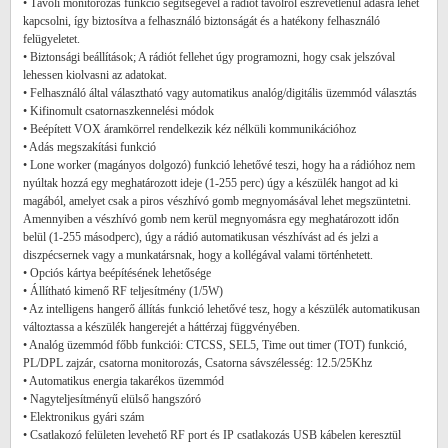
• Távoli monitorozás funkció segítségével a rádiót távolról észrevétlenül adásra lehet
kapcsolni, így biztosítva a felhasználó biztonságát és a hatékony felhasználó
felügyeletet.
• Biztonsági beállítások; A rádiót fellehet úgy programozni, hogy csak jelszóval
lehessen kiolvasni az adatokat.
• Felhasználó által választható vagy automatikus analóg/digitális üzemmód választás
• Kifinomult csatornaszkennelési módok
• Beépített VOX áramkörrel rendelkezik kéz nélküli kommunikációhoz
• Adás megszakítási funkció
• Lone worker (magányos dolgozó) funkció lehetővé teszi, hogy ha a rádióhoz nem
nyúltak hozzá egy meghatározott ideje (1-255 perc) úgy a készülék hangot ad ki
magából, amelyet csak a piros vészhívó gomb megnyomásával lehet megszüntetni.
Amennyiben a vészhívó gomb nem kerül megnyomásra egy meghatározott időn
belül (1-255 másodperc), úgy a rádió automatikusan vészhívást ad és jelzi a
diszpécsernek vagy a munkatársnak, hogy a kollégával valami történhetett.
• Opciós kártya beépítésének lehetősége
• Állítható kimenő RF teljesítmény (1/5W)
• Az intelligens hangerő állítás funkció lehetővé tesz, hogy a készülék automatikusan
változtassa a készülék hangerejét a háttérzaj függvényében.
• Analóg üzemmód főbb funkciói: CTCSS, SEL5, Time out timer (TOT) funkció,
PL/DPL zajzár, csatorna monitorozás, Csatorna sávszélesség: 12.5/25Khz
• Automatikus energia takarékos üzemmód
• Nagyteljesítményű elülső hangszóró
• Elektronikus gyári szám
• Csatlakozó felületen levehető RF port és IP csatlakozás USB kábelen keresztül