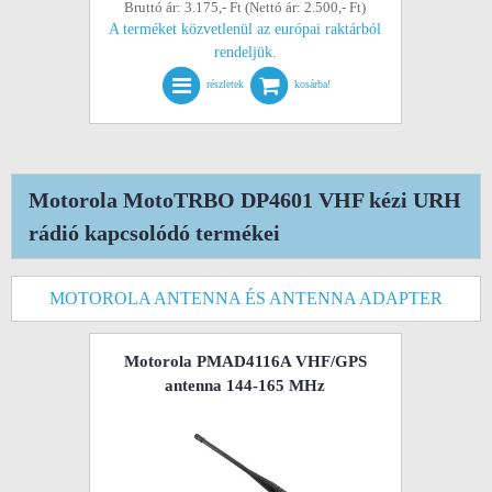
Bruttó ár: 3.175,- Ft (Nettó ár: 2.500,- Ft)
A terméket közvetlenül az európai raktárból
rendeljük.
részletek
kosárba!
Motorola MotoTRBO DP4601 VHF kézi URH
rádió kapcsolódó termékei
MOTOROLA ANTENNA ÉS ANTENNA ADAPTER
Motorola PMAD4116A VHF/GPS
antenna 144-165 MHz