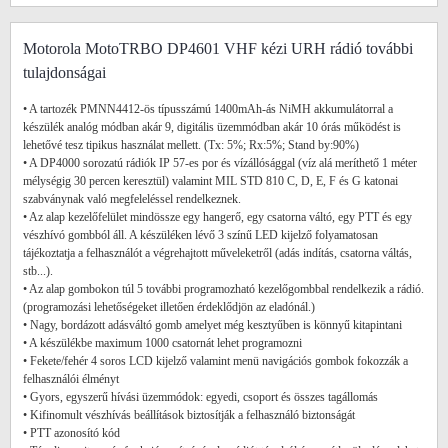
Motorola MotoTRBO DP4601 VHF kézi URH rádió további
tulajdonságai
• A tartozék PMNN4412-ös típusszámú 1400mAh-ás NiMH akkumulátorral a
készülék analóg módban akár 9, digitális üzemmódban akár 10 órás működést is
lehetővé tesz tipikus használat mellett. (Tx: 5%; Rx:5%; Stand by:90%)
• A DP4000 sorozatú rádiók IP 57-es por és vízállósággal (víz alá meríthető 1 méter
mélységig 30 percen keresztül) valamint MIL STD 810 C, D, E, F és G katonai
szabványnak való megfeleléssel rendelkeznek.
• Az alap kezelőfelület mindössze egy hangerő, egy csatorna váltó, egy PTT és egy
vészhívó gombból áll. A készüléken lévő 3 színű LED kijelző folyamatosan
tájékoztatja a felhasználót a végrehajtott műveleketről (adás indítás, csatorna váltás,
stb...).
• Az alap gombokon túl 5 további programozható kezelőgombbal rendelkezik a rádió.
(programozási lehetőségeket illetően érdeklődjön az eladónál.)
• Nagy, bordázott adásváltó gomb amelyet még kesztyűben is könnyű kitapintani
• A készülékbe maximum 1000 csatornát lehet programozni
• Fekete/fehér 4 soros LCD kijelző valamint menü navigációs gombok fokozzák a
felhasználói élményt
• Gyors, egyszerű hívási üzemmódok: egyedi, csoport és összes tagállomás
• Kifinomult vészhívás beállítások biztosítják a felhasználó biztonságát
• PTT azonosító kód