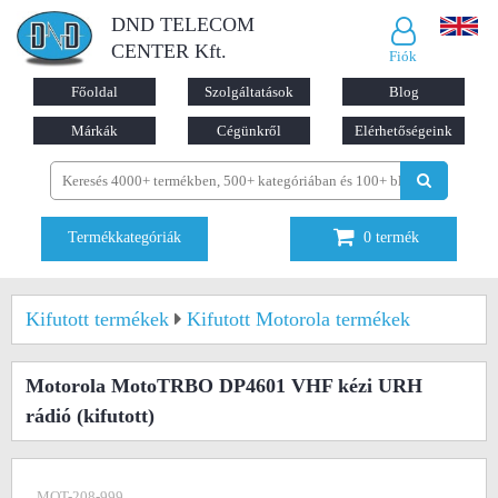
DND TELECOM
CENTER Kft.
Fiók
Főoldal
Szolgáltatások
Blog
Márkák
Cégünkről
Elérhetőségeink
Termékkategóriák
0
termék
Kifutott termékek
Kifutott Motorola termékek
Motorola MotoTRBO DP4601 VHF kézi URH
rádió
(kifutott)
MOT-208-999