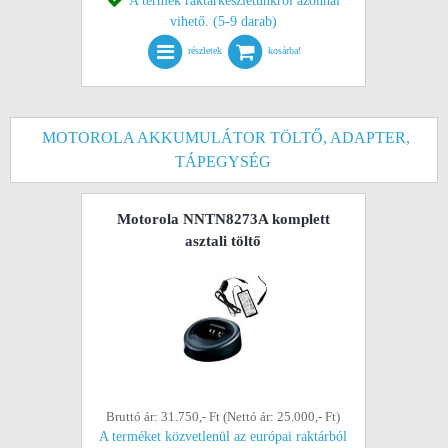
A termék raktárkészletünkről azonnal
vihető. (5-9 darab)
részletek
kosárba!
MOTOROLA AKKUMULÁTOR TÖLTŐ, ADAPTER,
TÁPEGYSÉG
Motorola NNTN8273A komplett
asztali töltő
Bruttó ár: 31.750,- Ft (Nettó ár: 25.000,- Ft)
A terméket közvetlenül az európai raktárból