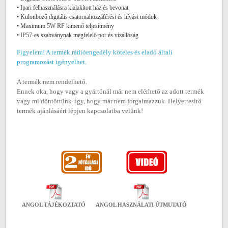
• Ipari felhasználásra kialakított ház és bevonat
• Különböző digitális csatornahozzáférési és hívási módok
• Maximum 5W RF kimenő teljesítmény
• IP57-es szabványnak megfelelő por és vízállóság
Figyelem! A termék rádióengedély köteles és eladó általi
programozást igényelhet.
A termék nem rendelhető.
Ennek oka, hogy vagy a gyártónál már nem elérhető az adott termék
vagy mi döntöttünk úgy, hogy már nem forgalmazzuk. Helyettesítő
termék ajánlásáért lépjen kapcsolatba velünk!
ANGOL TÁJÉKOZTATÓ
ANGOL HASZNÁLATI ÚTMUTATÓ