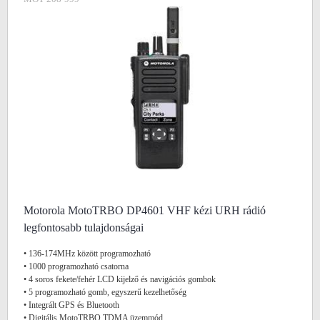
Motorola MotoTRBO DP4601 VHF kézi URH rádió
legfontosabb tulajdonságai
• 136-174MHz között programozható
• 1000 programozható csatorna
• 4 soros fekete/fehér LCD kijelző és navigációs gombok
• 5 programozható gomb, egyszerű kezelhetőség
• Integrált GPS és Bluetooth
• Digitális MotoTRBO TDMA üzemmód