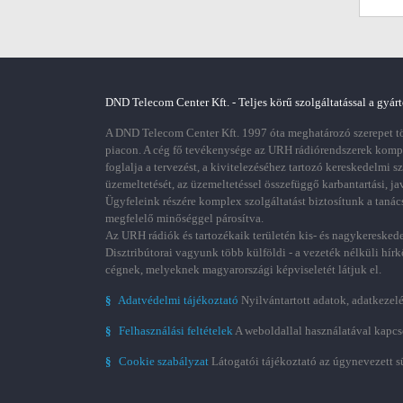
DND Telecom Center Kft. - Teljes körű szolgáltatással a gyárt
A DND Telecom Center Kft. 1997 óta meghatározó szerepet töl
piacon. A cég fő tevékenysége az URH rádiórendszerek kom
foglalja a tervezést, a kivitelezéséhez tartozó kereskedelmi s
üzemeltetését, az üzemeltetéssel összefüggő karbantartási, ja
Ügyfeleink részére komplex szolgáltatást biztosítunk a tanác
megfelelő minőséggel párosítva.
Az URH rádiók és tartozékaik területén kis- és nagykereskede
Disztribútorai vagyunk több külföldi - a vezeték nélküli hírk
cégnek, melyeknek magyarországi képviseletét látjuk el.
§
Adatvédelmi tájékoztató
Nyilvántartott adatok, adatkezelé
§
Felhasználási feltételek
A weboldallal használatával kapcs
§
Cookie szabályzat
Látogatói tájékoztató az úgynevezett s