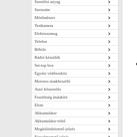
Szerelési anyag
Szerszám
Mérőműszer
Testkamera
Elektroszmog
Telefon
Bébiőr
Rádió készülék
Set-top box
Egyéni védőeszköz
Motoros sisakbeszélő
Autó felszerelés
Feszültség átalakító
Elem
Akkumulátor
Akkumulátor töltő
Megkülönböztető jelzés
Figyelmeztető jelzés