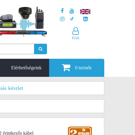
Fiók
Elérhetőségeink
0
termék
iás készlet
érintkezős kábel