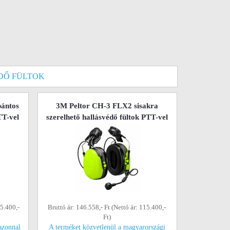
DŐ FÜLTOK
ántos
3M Peltor CH-3 FLX2 sisakra
TT-vel
szerelhető hallásvédő fültok PTT-vel
15.400,-
Bruttó ár: 146.558,- Ft (Nettó ár: 115.400,-
Ft)
azonnal
A terméket közvetlenül a magyarországi