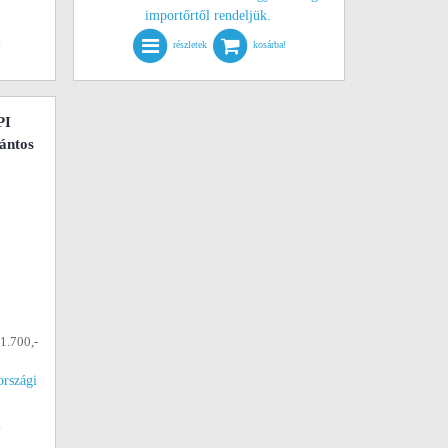
importőrtől rendeljük.
!
részletek
kosárba!
PI
pántos
01.700,-
országi
!