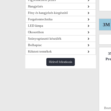
Hangjelzés
Fény és hangjelzés kiegészítő
Forgalomtechnika
3M 
LED lámpa
Okosotthon
Szúnyogriasztó készülék
Bolhapiac
Kifutott termékek
3
Pro
Hírlevél feliratkozás
Brutt