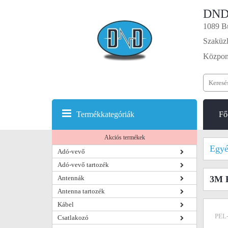
DND
1089 Bu
Szaküzl
Központ
Termékkategóriák
Fő
Akciós termékek
Egyé
Adó-vevő
Adó-vevő tartozék
Antennák
3M P
Antenna tartozék
Kábel
PEL
Csatlakozó