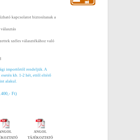
ható kapcsolatot biztosítanak a
 választás
ttek széles választékához való
d
gi importőrtől rendeljük. A
esetén kb. 1-2 hét, ettől eltérő
int alakul.
.400,- Ft)
ANGOL
ANGOL
ÉKOZTATÓ
TÁJÉKOZTATÓ