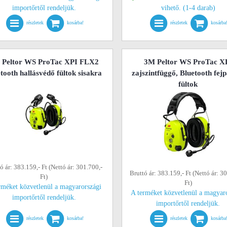
importőrtől rendeljük.
vihető. (1-4 darab)
részletek
kosárba!
részletek
kosárba
 Peltor WS ProTac XPI FLX2
3M Peltor WS ProTac X
tooth hallásvédő fültok sisakra
zajszintfüggő, Bluetooth fej
fültok
ó ár: 383.159,- Ft (Nettó ár: 301.700,-
Bruttó ár: 383.159,- Ft (Nettó ár: 3
Ft)
Ft)
rméket közvetlenül a magyarországi
A terméket közvetlenül a magyar
importőrtől rendeljük.
importőrtől rendeljük.
részletek
kosárba!
részletek
kosárba