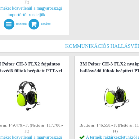
Ft)
rméket közvetlenül a magyarországi
importőrtől rendeljük.
részletek
kosárba!
KOMMUNIKÁCIÓS HALLÁSVÉ
 Peltor CH-3 FLX2 fejpántos
3M Peltor CH-3 FLX2 nyakp
ásvédő fültok beépített PTT-vel
hallásvédő fültok beépített P
ó ár: 149.479,- Ft (Nettó ár: 117.700,-
Bruttó ár: 146.558,- Ft (Nettó ár: 1
Ft)
Ft)
rméket közvetlenül a magyarországi
A termék raktárkészletünkről 