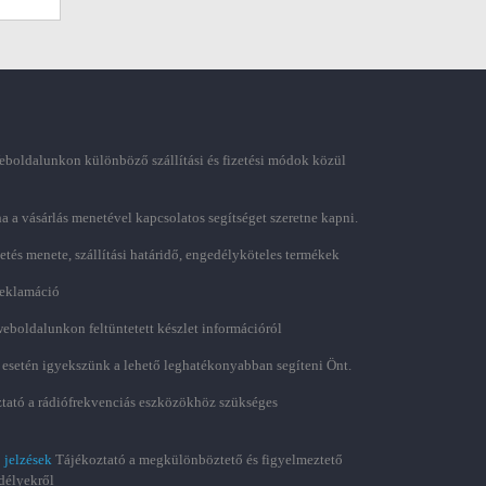
boldalunkon különböző szállítási és fizetési módok közül
ha a vásárlás menetével kapcsolatos segítséget szeretne kapni.
zetés menete, szállítási határidő, engedélyköteles termékek
 reklamáció
weboldalunkon feltüntetett készlet információról
 esetén igyekszünk a lehető leghatékonyabban segíteni Önt.
tató a rádiófrekvenciás eszközökhöz szükséges
 jelzések
Tájékoztató a megkülönböztető és figyelmeztető
délyekről