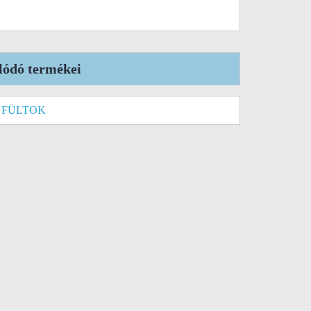
lódó termékei
 FÜLTOK