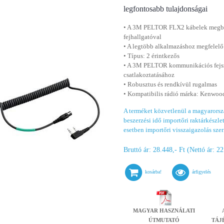
legfontosabb tulajdonságai
• A 3M PELTOR FLX2 kábelek megbíz
fejhallgatóval
• A legtöbb alkalmazáshoz megfelelő
• Típus: 2 érintkezős
• A 3M PELTOR kommunikációs fejsze
csatlakoztatásához
• Robusztus és rendkívül rugalmas
• Kompatibilis rádió márka: Kenwoo
A terméket közvetlenül a magyarorszá
beszerzési idő importőri raktárkészlet 
esetben importőri visszaigazolás szer
Bruttó ár: 28.448,- Ft (Nettó ár: 22
kosárba!
árfigyelés
MAGYAR HASZNÁLATI
ÚTMUTATÓ
TÁJ