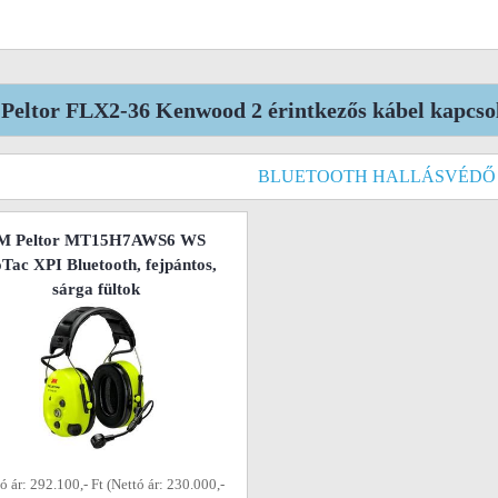
Peltor FLX2-36 Kenwood 2 érintkezős kábel kapcso
BLUETOOTH HALLÁSVÉDŐ
M Peltor MT15H7AWS6 WS
Tac XPI Bluetooth, fejpántos,
sárga fültok
ó ár: 292.100,- Ft (Nettó ár: 230.000,-