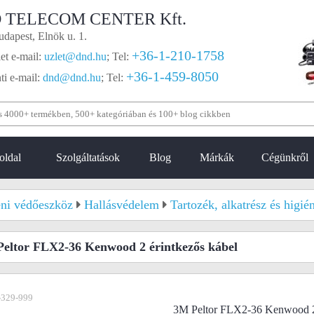
 TELECOM CENTER Kft.
dapest, Elnök u. 1.
+36-1-210-1758
et e-mail:
uzlet@dnd.hu
;
Tel:
+36-1-459-8050
i e-mail:
dnd@dnd.hu
;
Tel:
oldal
Szolgáltatások
Blog
Márkák
Cégünkről
ni védőeszköz
Hallásvédelem
Tartozék, alkatrész és higién
eltor FLX2-36 Kenwood 2 érintkezős kábel
-329-999
3M Peltor FLX2-36 Kenwood 2 