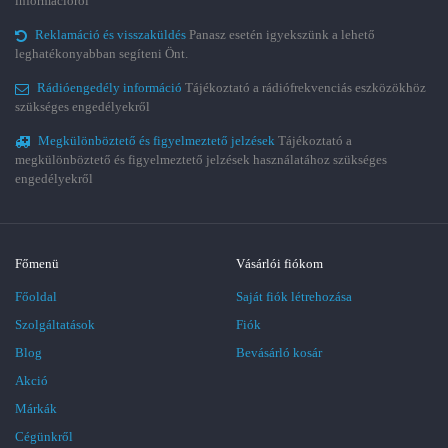
információról
Reklamáció és visszaküldés
Panasz esetén igyekszünk a lehető
leghatékonyabban segíteni Önt.
Rádióengedély információ
Tájékoztató a rádiófrekvenciás eszközökhöz
szükséges engedélyekről
Megkülönböztető és figyelmeztető jelzések
Tájékoztató a
megkülönböztető és figyelmeztető jelzések használatához szükséges
engedélyekről
Főmenü
Vásárlói fiókom
Főoldal
Saját fiók létrehozása
Szolgáltatások
Fiók
Blog
Bevásárló kosár
Akció
Márkák
Cégünkről