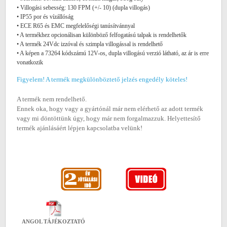
• Villogási sebesség: 130 FPM (+/- 10) (dupla villogás)
• IP55 por és vízállóság
• ECE R65 és EMC megfelelőségi tanúsítvánnyal
• A termékhez opcionálisan különböző felfogatású talpak is rendelhetők
• A termék 24Vdc izzóval és szimpla villogással is rendelhető
• A képen a 73264 kódszámú 12V-os, dupla villogású verzió látható, az ár is erre
vonatkozik
Figyelem! A termék megkülönböztető jelzés engedély köteles!
A termék nem rendelhető.
Ennek oka, hogy vagy a gyártónál már nem elérhető az adott termék
vagy mi döntöttünk úgy, hogy már nem forgalmazzuk. Helyettesítő
termék ajánlásáért lépjen kapcsolatba velünk!
ANGOL TÁJÉKOZTATÓ