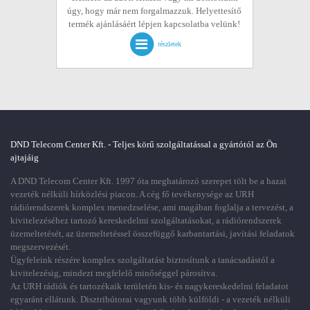
úgy, hogy már nem forgalmazzuk. Helyettesítő
termék ajánlásáért lépjen kapcsolatba velünk!
részletek
DND Telecom Center Kft. - Teljes körű szolgáltatással a gyártótól az Ön
ajtajáig
A DND Telecom Center Kft. 1997 óta meghatározó szerepet tölt be a hazai
vezeték nélküli hírközlési piacon. A cég fő tevékenysége az URH
rádiórendszerek komplex menedzselése, ami magában foglalja a tervezést, a
kivitelezéséhez tartozó kereskedelmi szolgáltatásokat, a rádiórendszerek
üzemeltetését, az üzemeltetéssel összefüggő karbantartási, javítási feladatok
megszervezését.
Ügyfeleink részére komplex szolgáltatást biztosítunk a tanácsadástól a
kivitelezésig, mindezt megfelelő minőséggel párosítva.
Az URH rádiók és tartozékaik területén kis- és nagykereskedelmi feladatot
egyaránt ellátunk. Disztribútorai vagyunk több külföldi - a vezeték nélküli