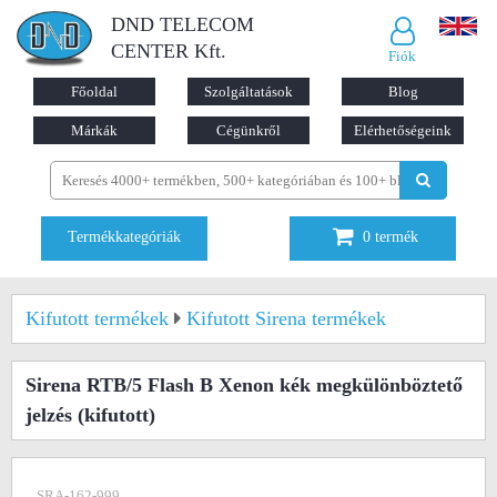
DND TELECOM
CENTER Kft.
Fiók
Főoldal
Szolgáltatások
Blog
Márkák
Cégünkről
Elérhetőségeink
Termékkategóriák
0
termék
Kifutott termékek
Kifutott Sirena termékek
Sirena RTB/5 Flash B Xenon kék megkülönböztető
jelzés
(kifutott)
SRA-162-999