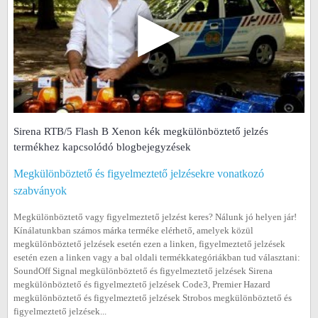
▶
Sirena RTB/5 Flash B Xenon kék megkülönböztető jelzés
termékhez kapcsolódó blogbejegyzések
Megkülönböztető és figyelmeztető jelzésekre vonatkozó
szabványok
Megkülönböztető vagy figyelmeztető jelzést keres? Nálunk jó helyen jár!
Kínálatunkban számos márka terméke elérhető, amelyek közül
megkülönböztető jelzések esetén ezen a linken, figyelmeztető jelzések
esetén ezen a linken vagy a bal oldali termékkategóriákban tud választani:
SoundOff Signal megkülönböztető és figyelmeztető jelzések Sirena
megkülönböztető és figyelmeztető jelzések Code3, Premier Hazard
megkülönböztető és figyelmeztető jelzések Strobos megkülönböztető és
figyelmeztető jelzések...