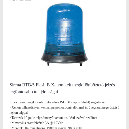
Sirena RTB/5 Flash B Xenon kék megkülönböztető jelzés
legfontosabb tulajdonságai
• Kék xenon megkülönböztető jelzés ISO B1 (lapos felület) rögzítéssel
• Xenon villanófényes kék lámpa polikarbonát dómmal és üvegszál megerősítésű
nejlon talppal
• Tartozék 10 joule teljesítményű xenon kisülésű izzóval szállítva
• Maximális áramfelvétel: 3A @ 12Vdc
• Méretek: 167mm átmérő, 198mm magas, 980g súly