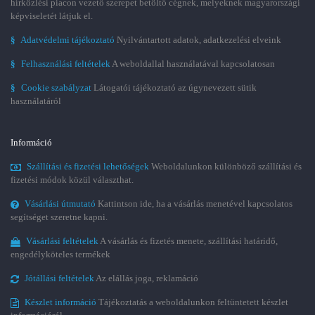
hírközlési piacon vezető szerepet betöltő cégnek, melyeknek magyarországi
képviseletét látjuk el.
§
Adatvédelmi tájékoztató
Nyilvántartott adatok, adatkezelési elveink
§
Felhasználási feltételek
A weboldallal használatával kapcsolatosan
§
Cookie szabályzat
Látogatói tájékoztató az úgynevezett sütik
használatáról
Információ
Szállítási és fizetési lehetőségek
Weboldalunkon különböző szállítási és
fizetési módok közül választhat.
Vásárlási útmutató
Kattintson ide, ha a vásárlás menetével kapcsolatos
segítséget szeretne kapni.
Vásárlási feltételek
A vásárlás és fizetés menete, szállítási határidő,
engedélyköteles termékek
Jótállási feltételek
Az elállás joga, reklamáció
Készlet információ
Tájékoztatás a weboldalunkon feltüntetett készlet