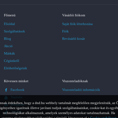
Főmenü
Vásárlói fiókom
Főoldal
Saját fiók létrehozása
Szolgáltatások
Fiók
Blog
Bevásárló kosár
Akció
Márkák
Cégünkről
Elérhetőségeink
Kövessen minket
Viszonteladóknak
Facebook
Viszonteladói információk
Youtube
nnak érdekében, hogy a dnd.hu webhely tartalmát megfelelően megjelenítsük, az 
Instagram
igényeihez igazítsuk illetve javítani tudjuk szolgáltatásainkat, cookie-kat és egyé
TikTok
technológiákat alkalmazunk, amelyek személyes adatokat tartalmazhatnak. Ha
szeretne részletesebben tájékozódni a témáról, látogasson el a
Cookie szabályzat