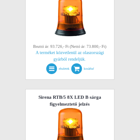
Bruttó ár: 93.726,- Ft (Nettó ár: 73.800,- Ft)
A terméket közvetlenül az olaszországi
gyárból rendeljük.
részletek
kosárba!
Sirena RTB/5 8X LED B sárga
figyelmeztető jelzés