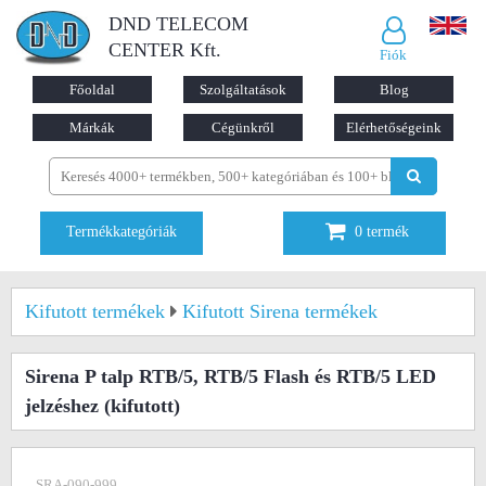
DND TELECOM
CENTER Kft.
Fiók
Főoldal
Szolgáltatások
Blog
Márkák
Cégünkről
Elérhetőségeink
Termékkategóriák
0
termék
Kifutott termékek
Kifutott Sirena termékek
Sirena P talp RTB/5, RTB/5 Flash és RTB/5 LED
jelzéshez
(kifutott)
SRA-090-999