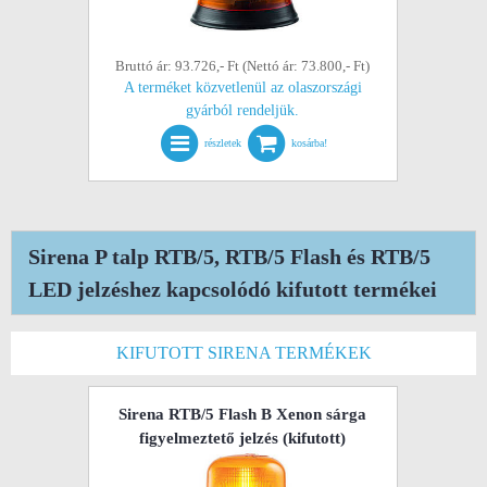
Bruttó ár: 93.726,- Ft (Nettó ár: 73.800,- Ft)
A terméket közvetlenül az olaszországi
gyárból rendeljük.
részletek
kosárba!
Sirena P talp RTB/5, RTB/5 Flash és RTB/5
LED jelzéshez kapcsolódó kifutott termékei
KIFUTOTT SIRENA TERMÉKEK
Sirena RTB/5 Flash B Xenon sárga
figyelmeztető jelzés
(kifutott)