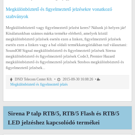
Megkülönböztető és figyelmeztető jelzésekre vonatkozó
szabványok
Megkülönböztető vagy figyelmeztető jelzést keres? Nálunk jó helyen jár!
Kínálatunkban számos márka terméke elérhető, amelyek közül
megkülönböztető jelzések esetén ezen a linken, figyelmeztető jelzések
esetén ezen a linken vagy a bal oldali termékkategóriákban tud választani:
SoundOff Signal megkülönböztető és figyelmeztető jelzések Sirena
megkülönböztető és figyelmeztető jelzések Code3, Premier Hazard
megkülönböztető és figyelmeztető jelzések Strobos megkülönböztető és
figyelmeztető jelzések...
DND Telecom Center Kft. •
2015-09-30 16:08:26 •
Megkülönböztető és figyelmeztető jelzés
Sirena P talp RTB/5, RTB/5 Flash és RTB/5
LED jelzéshez kapcsolódó termékei