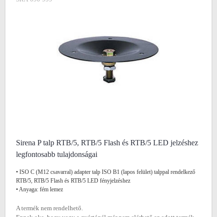
Sirena P talp RTB/5, RTB/5 Flash és RTB/5 LED jelzéshez
legfontosabb tulajdonságai
• ISO C (M12 csavarral) adapter talp ISO B1 (lapos felület) talppal rendelkező
RTB/5, RTB/5 Flash és RTB/5 LED fényjelzéshez
• Anyaga: fém lemez
A termék nem rendelhető.