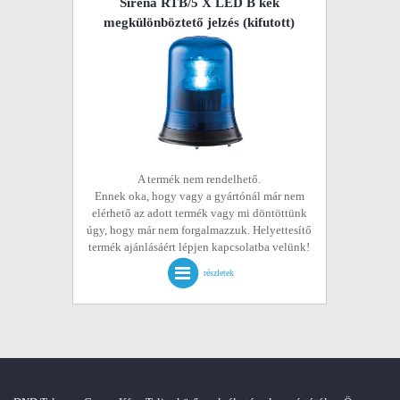
Sirena RTB/5 X LED B kék
megkülönböztető jelzés
(kifutott)
A termék nem rendelhető.
Ennek oka, hogy vagy a gyártónál már nem
elérhető az adott termék vagy mi döntöttünk
úgy, hogy már nem forgalmazzuk. Helyettesítő
termék ajánlásáért lépjen kapcsolatba velünk!
részletek