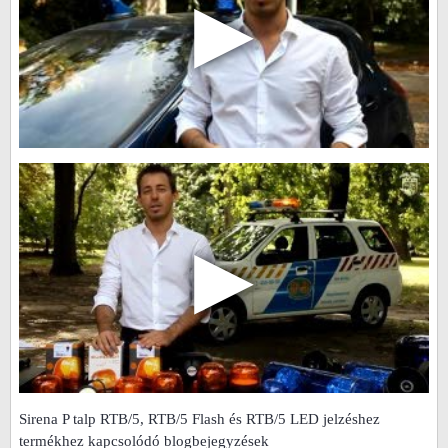
▶
▶
Sirena P talp RTB/5, RTB/5 Flash és RTB/5 LED jelzéshez
termékhez kapcsolódó blogbejegyzések