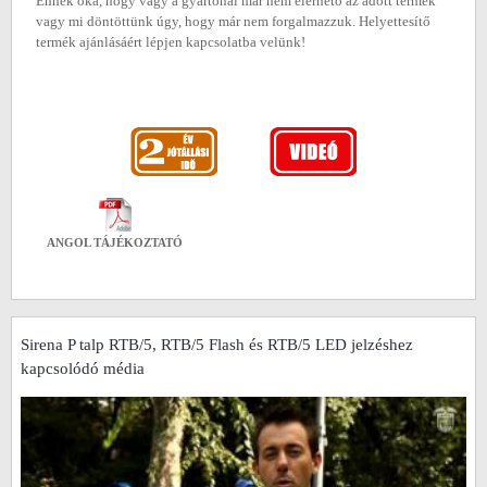
Ennek oka, hogy vagy a gyártónál már nem elérhető az adott termék
vagy mi döntöttünk úgy, hogy már nem forgalmazzuk. Helyettesítő
termék ajánlásáért lépjen kapcsolatba velünk!
ANGOL TÁJÉKOZTATÓ
Sirena P talp RTB/5, RTB/5 Flash és RTB/5 LED jelzéshez
kapcsolódó média