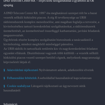
DND Telecom Center Kft. - Teljes körű szolgáltatással a gyártótól az Ön
ajtajáig
A DND Telecom Center Kft. 1997 óta meghatározó szerepet tölt be a hazai
vezeték nélküli hírközlési piacon. A cég fő tevékenysége az URH
rádiórendszerek komplex menedzselése, ami magában foglalja a tervezést, a
kivitelezéséhez tartozó kereskedelmi szolgáltatásokat, a rádiórendszerek
üzemeltetését, az üzemeltetéssel összefüggő karbantartási, javítási feladatok
megszervezését.
Ügyfeleink részére komplex szolgáltatást biztosítunk a tanácsadástól a
kivitelezésig, mindezt megfelelő minőséggel párosítva.
Az URH rádiók és tartozékaik területén kis- és nagykereskedelmi feladatot
egyaránt ellátunk. Disztribútorai vagyunk több külföldi - a vezeték nélküli
hírközlési piacon vezető szerepet betöltő cégnek, melyeknek magyarországi
képviseletét látjuk el.
§
Adatvédelmi tájékoztató
Nyilvántartott adatok, adatkezelési elveink
§
Felhasználási feltételek
A weboldallal használatával kapcsolatosan
§
Cookie szabályzat
Látogatói tájékoztató az úgynevezett sütik
használatáról
Információ