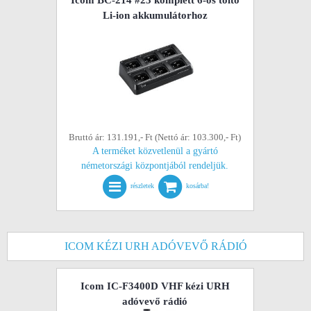
Icom BC-214 #23 komplett 6-os töltő
Li-ion akkumulátorhoz
Bruttó ár: 131.191,- Ft (Nettó ár: 103.300,- Ft)
A terméket közvetlenül a gyártó
németországi központjából rendeljük.
részletek
kosárba!
ICOM KÉZI URH ADÓVEVŐ RÁDIÓ
Icom IC-F3400D VHF kézi URH
adóvevő rádió