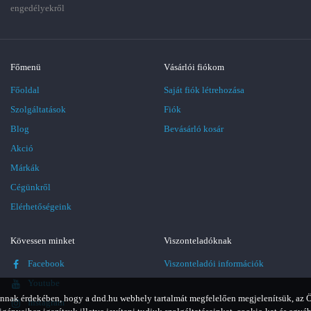
engedélyekről
Főmenü
Vásárlói fiókom
Főoldal
Saját fiók létrehozása
Szolgáltatások
Fiók
Blog
Bevásárló kosár
Akció
Márkák
Cégünkről
Elérhetőségeink
Kövessen minket
Viszonteladóknak
Facebook
Viszonteladói információk
Youtube
nnak érdekében, hogy a dnd.hu webhely tartalmát megfelelően megjelenítsük, az 
Instagram