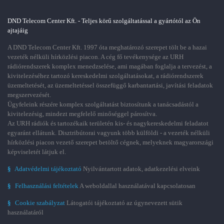
DND Telecom Center Kft. - Teljes körű szolgáltatással a gyártótól az Ön
ajtajáig
A DND Telecom Center Kft. 1997 óta meghatározó szerepet tölt be a hazai
vezeték nélküli hírközlési piacon. A cég fő tevékenysége az URH
rádiórendszerek komplex menedzselése, ami magában foglalja a tervezést, a
kivitelezéséhez tartozó kereskedelmi szolgáltatásokat, a rádiórendszerek
üzemeltetését, az üzemeltetéssel összefüggő karbantartási, javítási feladatok
megszervezését.
Ügyfeleink részére komplex szolgáltatást biztosítunk a tanácsadástól a
kivitelezésig, mindezt megfelelő minőséggel párosítva.
Az URH rádiók és tartozékaik területén kis- és nagykereskedelmi feladatot
egyaránt ellátunk. Disztribútorai vagyunk több külföldi - a vezeték nélküli
hírközlési piacon vezető szerepet betöltő cégnek, melyeknek magyarországi
képviseletét látjuk el.
§
Adatvédelmi tájékoztató
Nyilvántartott adatok, adatkezelési elveink
§
Felhasználási feltételek
A weboldallal használatával kapcsolatosan
§
Cookie szabályzat
Látogatói tájékoztató az úgynevezett sütik
használatáról