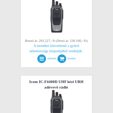
Bruttó ár: 292.227,- Ft (Nettó ár: 230.100,- Ft)
A terméket közvetlenül a gyártó
németországi központjából rendeljük.
részletek
kosárba!
Icom IC-F4400D UHF kézi URH
adóvevő rádió