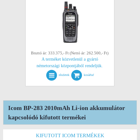
Bruttó ár: 333.375,- Ft (Nettó ár: 262.500,- Ft)
A terméket közvetlenül a gyártó
németországi központjából rendeljük.
részletek
kosárba!
Icom BP-283 2010mAh Li-ion akkumulátor
kapcsolódó kifutott termékei
KIFUTOTT ICOM TERMÉKEK