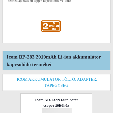
termék ajánlásáért lépjen kapcsolatba velünk!
Icom BP-283 2010mAh Li-ion akkumulátor
kapcsolódó termékei
ICOM AKKUMULÁTOR TÖLTŐ, ADAPTER,
TÁPEGYSÉG
Icom AD-132N töltő betét
csoporttöltőhöz