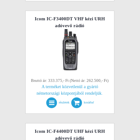
Icom IC-F3400DT VHF kézi URH
adóvevő rádió
Bruttó ár: 333.375,- Ft (Nettó ár: 262.500,- Ft)
A terméket közvetlenül a gyártó
németországi központjából rendeljük.
részletek
kosárba!
Icom IC-F4400DT UHF kézi URH
adóvevő rádió