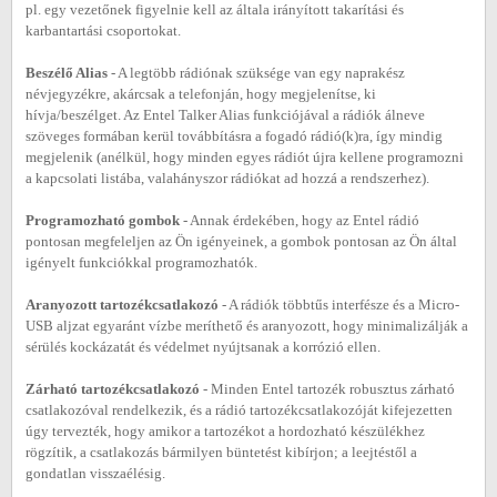
pl. egy vezetőnek figyelnie kell az általa irányított takarítási és
karbantartási csoportokat.
Beszélő Alias
- A legtöbb rádiónak szüksége van egy naprakész
névjegyzékre, akárcsak a telefonján, hogy megjelenítse, ki
hívja/beszélget. Az Entel Talker Alias funkciójával a rádiók álneve
szöveges formában kerül továbbításra a fogadó rádió(k)ra, így mindig
megjelenik (anélkül, hogy minden egyes rádiót újra kellene programozni
a kapcsolati listába, valahányszor rádiókat ad hozzá a rendszerhez).
Programozható gombok
- Annak érdekében, hogy az Entel rádió
pontosan megfeleljen az Ön igényeinek, a gombok pontosan az Ön által
igényelt funkciókkal programozhatók.
Aranyozott tartozékcsatlakozó
- A rádiók többtűs interfésze és a Micro-
USB aljzat egyaránt vízbe meríthető és aranyozott, hogy minimalizálják a
sérülés kockázatát és védelmet nyújtsanak a korrózió ellen.
Zárható tartozékcsatlakozó
- Minden Entel tartozék robusztus zárható
csatlakozóval rendelkezik, és a rádió tartozékcsatlakozóját kifejezetten
úgy tervezték, hogy amikor a tartozékot a hordozható készülékhez
rögzítik, a csatlakozás bármilyen büntetést kibírjon; a leejtéstől a
gondatlan visszaélésig.