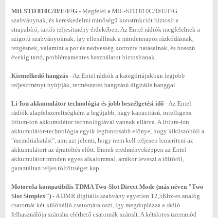
MILSTD 810C/D/E/F/G
- Megfelel a MIL-STD 810C/D/E/F/G
szabványnak, és kereskedelmi minőségű konstrukciót biztosít a
strapabíró, tartós teljesítmény érdekében. Az Entel rádiók megfelelnek a
szigorú szabványoknak, így ellenállnak a mindennapos rázkódásnak,
rezgésnek, valamint a por és nedvesség korrozív hatásainak, és hosszú
évekig tartó, problémamentes használatot biztosítanak.
Kiemelkedő hangzás
- Az Entel rádiók a kategóriájukban legjobb
teljesítményt nyújtják, természetes hangzású digitális hanggal.
Li-Ion akkumulátor technológia és jobb beszélgetési idő
- Az Entel
rádiók alapfelszereltségként a legújabb, nagy kapacitású, intelligens
lítium-ion akkumulátor technológiával vannak ellátva. A lítium-ion
akkumulátor-technológia egyik legfontosabb előnye, hogy kiküszöböli a
"memóriahatást", ami azt jelenti, hogy nem kell teljesen lemeríteni az
akkumulátort az újratöltés előtt. Ennek eredményeképpen az Entel
akkumulátor minden egyes alkalommal, amikor leveszi a töltőről,
garantáltan teljes töltöttséget kap.
Motorola kompatibilis TDMA Two-Slot Direct Mode (más néven "Two
Slot Simplex")
- A DMR digitális szabvány egyetlen 12,5Khz-es analóg
csatornát két különálló csatornára oszt, így megduplázza a rádió
felhasználója számára elérhető csatornák számát. A kétslotos üzemmód