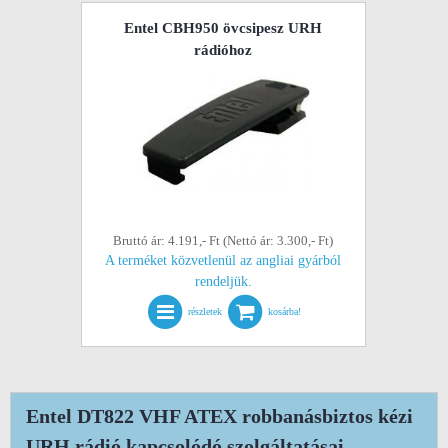
Entel CBH950 övcsipesz URH
rádióhoz
Bruttó ár: 4.191,- Ft (Nettó ár: 3.300,- Ft)
A terméket közvetlenül az angliai gyárból
rendeljük.
részletek
kosárba!
Entel DT822 VHF ATEX robbanásbiztos kézi
URH rádió kapcsolódó szolgáltatásai