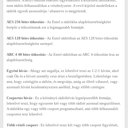
rádióhoz. A helyi riasztás emellett figyelmezteti a közelben tartózkodó,
nem rádiós felhasználókat a vészhelyzetre. A vevő kijelző modelleken a
rádiók egyedi azonosítója / aliasneve is megjelenik.
AES 256 bites titkosítás
- Az Entel a rádiókba alapfelszereltségként
beépíti a titkosításnak ezt a legmagasabb formáját.
AES 128 bites titkosítás
- Az Entel rádióiban az AES 128 bites titkosítás
alapfelszereltségként szerepel.
ARC 4 40 bites titkosítás
- Az Entel rádióiban az ARC 4 titkosítás lesz az
alapfelszereltség.
Egyéni hívás
- Ahogy azt sugallja, ez lehetővé teszi az 1-2-1 hívást, ahol
csak Ön és a hívott személy vesz részt a beszélgetésben. Lehetősége van
arra, hogy csörögjön a rádión, és megvárja, amíg az illető válaszol, vagy
azonnali hívást kezdeményezzen anélkül, hogy előbb csörögne.
Csoportos hívás
- Ez a kétirányú rádióhívás legnépszerűbb formája,
lehetővé teszi, hogy egyszerre két vagy több rádiót azonnal megszólítson.
A rádiókba egy vagy több csoport programozható, ami több felhasználói
csoportot tesz lehetővé.
Több vételi csoport
- Ez lehetővé teszi két vagy több csoport figyelését,