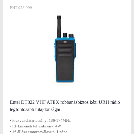
ENT-058-999
Entel DT822 VHF ATEX robbanásbiztos kézi URH rádió
legfontosabb tulajdonságai
• Frekvenciatartomány: 136-174MHz
• RF kimeneti teljesítmény: 4W
• 16 állású csatornaválasztó, 1 zóna