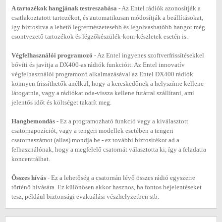
A tartozékok hangjának testreszabása
- Az Entel rádiók azonosítják a
csatlakoztatott tartozékot, és automatikusan módosítják a beállításokat,
így biztosítva a lehető legtermészetesebb és legolvashatóbb hangot még
csontvezető tartozékok és légzőkészülék-kom-készletek esetén is.
Végfelhasználói programozó
- Az Entel ingyenes szoftverfrissítésekkel
bővíti és javítja a DX400-as rádiók funkcióit. Az Entel innovatív
végfelhasználói programozó alkalmazásával az Entel DX400 rádiók
könnyen frissíthetők anélkül, hogy a kereskedőnek a helyszínre kellene
látogatnia, vagy a rádiókat oda-vissza kellene futárral szállítani, ami
jelentős időt és költséget takarít meg.
Hangbemondás
- Ez a programozható funkció vagy a kiválasztott
csatornapozíciót, vagy a tengeri modellek esetében a tengeri
csatornaszámot (alias) mondja be - ez további biztosítékot ad a
felhasználónak, hogy a megfelelő csatornát választotta ki, így a feladatra
koncentrálhat.
Összes hívás
- Ez a lehetőség a csatornán lévő összes rádió egyszerre
történő hívására. Ez különösen akkor hasznos, ha fontos bejelentéseket
tesz, például biztonsági evakuálási vészhelyzetben stb.