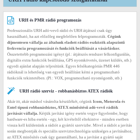
URH és PMR rádió programozás
Professzionális URH adó-vevő rádió és URH átjátszó csak úgy
használható, ha azt előzőleg megfelelően felprogramozták.
Cégünk
díjmentesen vállalja az általunk eladott rádiós eszközök alapszintű
frekvencia programozását és funkciók beállítását a vásárláskor.
Összetettebb programozási igényt (pl.: átjátszós rendszer felkonfigurálás,
digitális extra funkciók beállítása, GPS nyomkövetés, üzenet küldés, stb.)
egyedi ajánlat alapján teljesítünk. Egyes felsőkategóriás PMR 446
rádióknál is lehetőség van egyedi beállítást kérni a programozható
funkciók tekintetében. (Pl.: VOX, programozható nyomógomb, stb.)
URH rádió szerviz - robbanásbiztos ATEX rádiók
Akár itt, akár máshol vásárolta készülékét, cégünk
Icom, Motorola és
Entel típusú robbanásbiztos, ATEX minősítésű adó-vevő rádiók
javítását vállalja.
Kérjük javítási igény esetén vegye figyelembe, hogy
hardware-es hiba esetén - egy, két kivételtől eltekintve - minden esetben
vissza kell küldenünk a rádiót a gyártói szervizbe. Mivel a rádiót a javítás
során megbontják és speciális szerviztechnológia szükséges a javításához,
az ATEX minősítés csak úgy garantálható, ha a javítást a gyártó saját