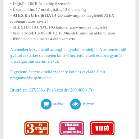
• Digitális DMR és analóg üzemmód
• Üzemi ciklus 17 óra digitális, 12 óra analóg
•
ATEX II 2G Ex ib IIA T4 Gb
szabványnak megfelelő ATEX
robbanásbiztos kivitel
• MIL STD 810 C/D/E/F/G katonai szabványnak megfelel
• Alaptartozék CNB950EV2 1800mAh lítium-ion akkumulátor
• IP68 védelem 2 méter 4 órán keresztül
A terméket közvetlenül az angliai gyárból rendeljük. A beszerzési idő
gyártói raktárkészlet esetén kb. 2-3 hét, ettől eltérő esetben gyártói
visszaigazolás szerint alakul.
Figyelem! A termék rádióengedély köteles és eladó általi
programozást igényelhet.
Bruttó ár: 367.538,- Ft (Nettó ár: 289.400,- Ft)
kosárba!
árfigyelés