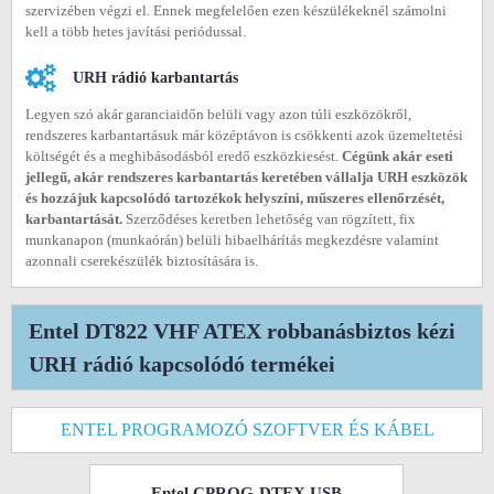
szervizében végzi el. Ennek megfelelően ezen készülékeknél számolni
kell a több hetes javítási periódussal.
URH rádió karbantartás
Legyen szó akár garanciaidőn belüli vagy azon túli eszközökről,
rendszeres karbantartásuk már középtávon is csökkenti azok üzemeltetési
költségét és a meghibásodásból eredő eszközkiesést.
Cégünk akár eseti
jellegű, akár rendszeres karbantartás keretében vállalja URH eszközök
és hozzájuk kapcsolódó tartozékok helyszíni, műszeres ellenőrzését,
karbantartását.
Szerződéses keretben lehetőség van rögzített, fix
munkanapon (munkaórán) belüli hibaelhárítás megkezdésre valamint
azonnali cserekészülék biztosítására is.
Entel DT822 VHF ATEX robbanásbiztos kézi
URH rádió kapcsolódó termékei
ENTEL PROGRAMOZÓ SZOFTVER ÉS KÁBEL
Entel CPROG-DTEX USB