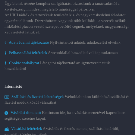
Ügyfeleink részére komplex szolgáltatást biztosítunk a tanácsadástól a
kivitelezésig, mindezt megfelelő minőséggel párosítva.
Az URH rádiók és tartozékaik területén kis- és nagykereskedelmi feladatot
egyaránt ellátunk. Disztribútorai vagyunk több külföldi - a vezeték nélküli
hírközlési piacon vezető szerepet betöltő cégnek, melyeknek magyarországi
képviseletét látjuk el.
§
Adatvédelmi tájékoztató
Nyilvántartott adatok, adatkezelési elveink
§
Felhasználási feltételek
A weboldallal használatával kapcsolatosan
§
Cookie szabályzat
Látogatói tájékoztató az úgynevezett sütik
használatáról
Információ
Szállítási és fizetési lehetőségek
Weboldalunkon különböző szállítási és
fizetési módok közül választhat.
Vásárlási útmutató
Kattintson ide, ha a vásárlás menetével kapcsolatos
segítséget szeretne kapni.
Vásárlási feltételek
A vásárlás és fizetés menete, szállítási határidő,
engedélyköteles termékek