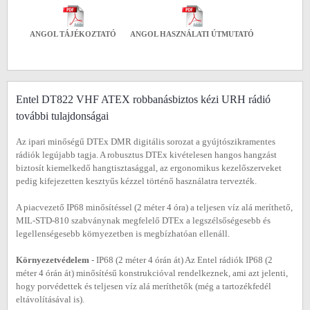
ANGOL TÁJÉKOZTATÓ
ANGOL HASZNÁLATI ÚTMUTATÓ
Entel DT822 VHF ATEX robbanásbiztos kézi URH rádió
további tulajdonságai
Az ipari minőségű DTEx DMR digitális sorozat a gyújtószikramentes
rádiók legújabb tagja. A robusztus DTEx kivételesen hangos hangzást
biztosít kiemelkedő hangtisztasággal, az ergonomikus kezelőszerveket
pedig kifejezetten kesztyűs kézzel történő használatra tervezték.
A piacvezető IP68 minősítéssel (2 méter 4 óra) a teljesen víz alá meríthető,
MIL-STD-810 szabványnak megfelelő DTEx a legszélsőségesebb és
legellenségesebb környezetben is megbízhatóan ellenáll.
Környezetvédelem
- IP68 (2 méter 4 órán át) Az Entel rádiók IP68 (2
méter 4 órán át) minősítésű konstrukcióval rendelkeznek, ami azt jelenti,
hogy porvédettek és teljesen víz alá meríthetők (még a tartozékfedél
eltávolításával is).