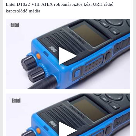
Entel DT822 VHF ATEX robbanásbiztos kézi URH rádió
kapcsolódó média
▶
▶