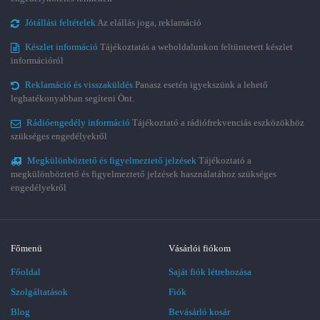
Jótállási feltételek
Az elállás joga, reklamáció
Készlet információ
Tájékoztatás a weboldalunkon feltüntetett készlet
információról
Reklamáció és visszaküldés
Panasz esetén igyekszünk a lehető
leghatékonyabban segíteni Önt.
Rádióengedély információ
Tájékoztató a rádiófrekvenciás eszközökhöz
szükséges engedélyekről
Megkülönböztető és figyelmeztető jelzések
Tájékoztató a
megkülönböztető és figyelmeztető jelzések használatához szükséges
engedélyekről
Főmenü
Vásárlói fiókom
Főoldal
Saját fiók létrehozása
Szolgáltatások
Fiók
Blog
Bevásárló kosár