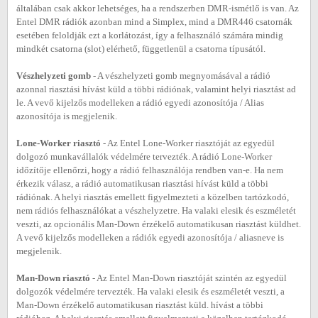
általában csak akkor lehetséges, ha a rendszerben DMR-ismétlő is van. Az
Entel DMR rádiók azonban mind a Simplex, mind a DMR446 csatornák
esetében feloldják ezt a korlátozást, így a felhasználó számára mindig
mindkét csatorna (slot) elérhető, függetlenül a csatorna típusától.
Vészhelyzeti gomb
- A vészhelyzeti gomb megnyomásával a rádió
azonnal riasztási hívást küld a többi rádiónak, valamint helyi riasztást ad
le. A vevő kijelzős modelleken a rádió egyedi azonosítója / Alias
azonosítója is megjelenik.
Lone-Worker riasztó
- Az Entel Lone-Worker riasztóját az egyedül
dolgozó munkavállalók védelmére tervezték. A rádió Lone-Worker
időzítője ellenőrzi, hogy a rádió felhasználója rendben van-e. Ha nem
érkezik válasz, a rádió automatikusan riasztási hívást küld a többi
rádiónak. A helyi riasztás emellett figyelmezteti a közelben tartózkodó,
nem rádiós felhasználókat a vészhelyzetre. Ha valaki elesik és eszméletét
veszti, az opcionális Man-Down érzékelő automatikusan riasztást küldhet.
A vevő kijelzős modelleken a rádiók egyedi azonosítója / aliasneve is
megjelenik.
Man-Down riasztó
- Az Entel Man-Down riasztóját szintén az egyedül
dolgozók védelmére tervezték. Ha valaki elesik és eszméletét veszti, a
Man-Down érzékelő automatikusan riasztást küld. hívást a többi