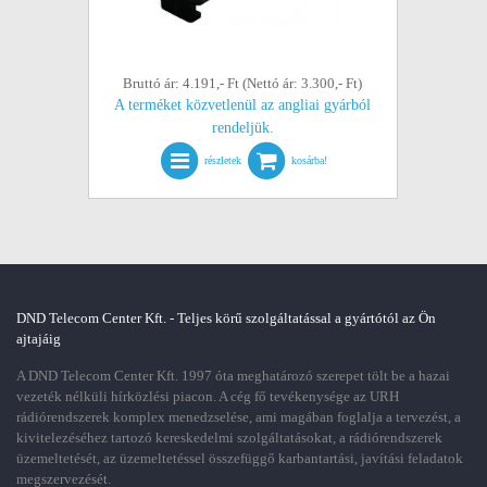
Bruttó ár: 4.191,- Ft (Nettó ár: 3.300,- Ft)
A terméket közvetlenül az angliai gyárból
rendeljük.
részletek
kosárba!
DND Telecom Center Kft. - Teljes körű szolgáltatással a gyártótól az Ön
ajtajáig
A DND Telecom Center Kft. 1997 óta meghatározó szerepet tölt be a hazai
vezeték nélküli hírközlési piacon. A cég fő tevékenysége az URH
rádiórendszerek komplex menedzselése, ami magában foglalja a tervezést, a
kivitelezéséhez tartozó kereskedelmi szolgáltatásokat, a rádiórendszerek
üzemeltetését, az üzemeltetéssel összefüggő karbantartási, javítási feladatok
megszervezését.