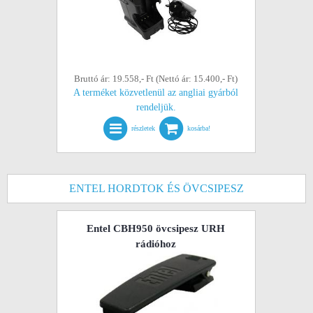
Bruttó ár: 19.558,- Ft (Nettó ár: 15.400,- Ft)
A terméket közvetlenül az angliai gyárból
rendeljük.
részletek
kosárba!
ENTEL HORDTOK ÉS ÖVCSIPESZ
Entel CBH950 övcsipesz URH
rádióhoz