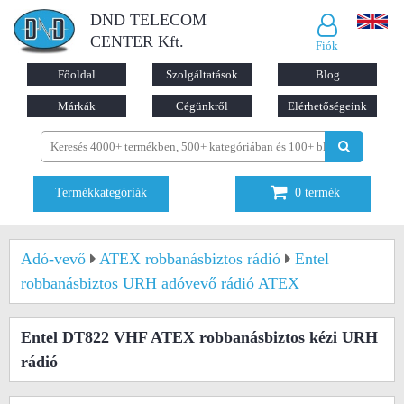
DND TELECOM
CENTER Kft.
Fiók
Főoldal
Szolgáltatások
Blog
Márkák
Cégünkről
Elérhetőségeink
Termékkategóriák
0
termék
Adó-vevő
ATEX robbanásbiztos rádió
Entel
robbanásbiztos URH adóvevő rádió ATEX
Entel DT822 VHF ATEX robbanásbiztos kézi URH
rádió