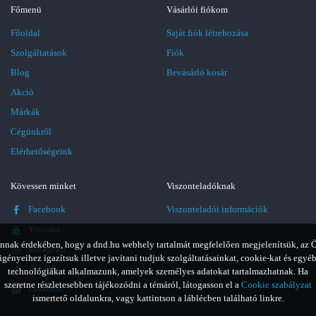
Főmenü
Vásárlói fiókom
Főoldal
Saját fiók létrehozása
Szolgáltatások
Fiók
Blog
Bevásárló kosár
Akció
Márkák
Cégünkről
Elérhetőségeink
Kövessen minket
Viszonteladóknak
Facebook
Viszonteladói információk
Youtube
nnak érdekében, hogy a dnd.hu webhely tartalmát megfelelően megjelenítsük, az 
Instagram
igényeihez igazítsuk illetve javítani tudjuk szolgáltatásainkat, cookie-kat és egyé
TikTok
technológiákat alkalmazunk, amelyek személyes adatokat tartalmazhatnak. Ha
szeretne részletesebben tájékozódni a témáról, látogasson el a
Cookie szabályzat
LinkedIn
ismertető oldalunkra, vagy kattintson a láblécben található linkre.