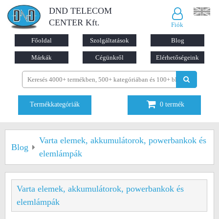
DND TELECOM
CENTER Kft.
Fiók
Főoldal
Szolgáltatások
Blog
Márkák
Cégünkről
Elérhetőségeink
Termékkategóriák
0
termék
Varta elemek, akkumulátorok, powerbankok és
Blog
elemlámpák
Varta elemek, akkumulátorok, powerbankok és
elemlámpák