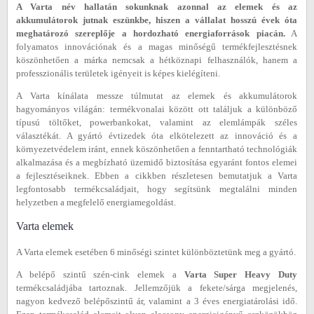
A Varta név hallatán sokunknak azonnal az elemek és az
akkumulátorok jutnak eszünkbe, hiszen a vállalat hosszú évek óta
meghatározó szereplője a hordozható energiaforrások piacán.
A
folyamatos innovációnak és a magas minőségű termékfejlesztésnek
köszönhetően a márka nemcsak a hétköznapi felhasználók, hanem a
professzionális területek igényeit is képes kielégíteni.
A Varta kínálata messze túlmutat az elemek és akkumulátorok
hagyományos világán: termékvonalai között ott találjuk a különböző
típusú töltőket, powerbankokat, valamint az elemlámpák széles
választékát. A gyártó évtizedek óta elkötelezett az innováció és a
környezetvédelem iránt, ennek köszönhetően a fenntartható technológiák
alkalmazása és a megbízható üzemidő biztosítása egyaránt fontos elemei
a fejlesztéseiknek. Ebben a cikkben részletesen bemutatjuk a Varta
legfontosabb termékcsaládjait, hogy segítsünk megtalálni minden
helyzetben a megfelelő energiamegoldást.
Varta elemek
A Varta elemek esetében 6 minőségi szintet különböztetünk meg a gyártó.
A belépő szintű szén-cink elemek a
Varta Super Heavy Duty
termékcsaládjába tartoznak. Jellemzőjük a fekete/sárga megjelenés,
nagyon kedvező belépőszintű ár, valamint a 3 éves energiatárolási idő.