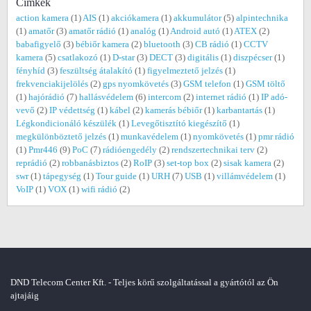
Címkék
action kamera
(1)
AIS
(1)
akciókamera
(1)
akkumulátor
(5)
alpintechnika
(1)
amatőr
(3)
amatőr rádió
(1)
analóg
(1)
Android autó
(1)
ATEX
(2)
babafigyelő
(3)
bébiőr kamera
(2)
bluetooth
(3)
CB rádió
(1)
CCTV
kamera
(5)
csatlakozó
(1)
D-star
(3)
DECT
(3)
digitális
(1)
diszpécser
(1)
fényhíd
(3)
feszültség átalakító
(1)
figyelmeztető jelzés
(1)
frekvenciakijelölés
(2)
gps nyomkövetés
(3)
GSM telefon
(1)
GSM töltő
(1)
hajórádió
(7)
hallásvédelem
(6)
intercom
(2)
internet rádió
(1)
IP adó-
vevő
(2)
IP védettség
(1)
kábel
(2)
kamerás bébiőr
(1)
karbantartás
(1)
Légkondicionáló készülék
(1)
Levegőtisztító kiegészítő
(1)
megkülönböztető jelzés
(1)
munkavédelem
(1)
nyomkövetés
(1)
pmr rádió
(1)
Pmr446
(9)
PoC
(7)
rádióengedély
(2)
rendszertechnikai terv
(2)
reprádió
(2)
robbanásbiztos
(2)
RoIP
(3)
set-top box
(2)
sisak kamera
(2)
swr
(1)
tápegység
(1)
Tour guide
(1)
URH
(7)
USB
(1)
villámvédelem
(1)
VoIP
(1)
VOX
(1)
wifi rádió
(2)
DND Telecom Center Kft. - Teljes körű szolgáltatással a gyártótól az Ön
ajtajáig