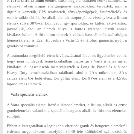
A
Varta Ultra Lithium
elemek külső megjelenésükben szürke színűek. Az
elemeket olyan magas energiaigényű eszközökhöz tervezték, mint a
digitális kamerák, GPS rendszerek, fényképezőgépek, füstérzékelők és
walkie-talkie rádiók. Az alkáli elemek csoportjához viszonyítva, a lítium
elemek súlya 38%-kal könnyebb, így sportokhoz és kültéri aktivitáshoz
javasoljuk, ahol az elemek súlya is fontos szerepet játszik annak
kiválasztásában. A lítium-ion elemek kiválóan használhatók szélsőséges
hőmérsékleten is. Ezen típusokra a Varta 15 év tárolási garanciát nyújt a
gyártástól számítva.
A számunkra megfelelő elem kiválasztásánál érdemes figyelembe venni,
hogy nem mindegyik termékcsaládban biztosítja a Varta a teljes méret
kínálatot. A legszélesebb méretválaszték a Longlife Power és a Super
Heavy Duty termékcsaládban található, ahol a 2A-s mikroelem, 3A-s
ceruza elem C-s bébi elem, D-s góliát elem, E-s 9V-os elem és a 4,5Vos
laposelem is elérhető.
Varta speciális elemek
A Varta speciális elemei közé a lámpaelemeket, a lítium, alkáli és ezüst
gombelemeket valamint a speciális hengeres alkáli és lítiumos elemeket
soroljuk.
Ebben a kategóriában a leginkább elterjedt gomb és hengeres elemekről
érdemes megemlékezni, amelyből 30-40 féle különböző számozású és