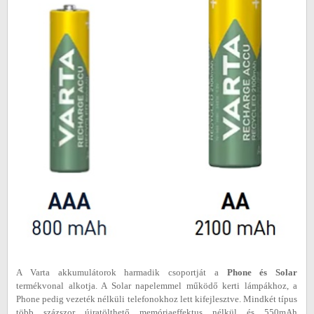
A Varta akkumulátorok harmadik csoportját a
Phone és Solar
termékvonal alkotja. A Solar napelemmel működő kerti lámpákhoz, a
Phone pedig vezeték nélküli telefonokhoz lett kifejlesztve. Mindkét típus
több százszor újratölthető memóriaeffektus nélkül és 550mAh