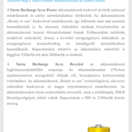
Tekintse meg a Varta tölthető akkumulátorait az alábbi linken
A
Varta Recharge Accu Power
akkumulátorok kedvező ár/érték aránnyal
rendelkeznek és széles méretkínálatban elérhetőek. Az akkumulátorok
„Ready to use” funkcióval rendelkeznek, így felbontás után már azonnal
használhatóak is. Az alacsony önkisülési módnak köszönhetően az
akkumulátorok hosszú élettartalommal bírnak. Felhasználási területük
rendkívül széleskörű, hiszen a kevésbé energiaigényes falióráktól, az
energiaigényes kontrollerekig és babafigyelő készülékekben
használhatók. Kapacitásukat tekintve az akkumulátor méretétől is
függően 550mAh-tól akár 3000mAh is elérhető.
A
Varta Recharge Accu Recyled
az akkumulátorok
legkörnyezetkímélőbb csoportja. Az akkumulátorokat 25%-ban
újrahasznosított anyagokból állítják elő, hozzájárulva környezetünk
védelméhez. Az akkumulátorok „Ready to use” technológiával, alacsony
önkisülési funkcióval, és magas teljesítménnyel rendelkeznek. Az
akkumulátorokat olyan eszközökhöz tervezték, mint a zseblámpák, DSLR
fényképezőgépek, külső vakuk. Kapacitásuk a 800 és 2100mAh között
mozog.