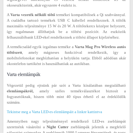
okoseszközeink, akár egyszerre 4 eszköz is.
A
Varta vezeték nélküli töltő
termékei kompatibilisek a Qi szabvánnyal.
A családba tartozó termékek USB C kábellel rendelkeznek. A töltők
maximális teljesítménye 15 W és 20 W. A töltőtekercs középre helyezett,
így rugalmasan állíthatjuk be a töltési pozíciót. Az eszközök
felhasználóbarát LED-ekel rendelkeznek a töltési állapot kijelzéséhez.
A termékcsalád egyik izgalmas terméke a
Varta Mag Pro Wireless
autós
töltőszett
, amely mágneses funkcióval rendelkezik, így a
mobiltelefonokat megbízhatóan a helyükön tartja. Ebből adódóan akár
okostelefon tartóként is használhatóak az autókban.
Varta elemlámpák
Végezetül pedig ejtsünk pár szót a Varta kínálatában megtalálható
elemlámpákról,
amely széles termékválasztékot biztosít a
fogyasztóknak, hiszen több mint 40 típus érhető el az érdeklődők
számára.
Tekintse meg a Varta LED-es elemlámpáit a linkre kattintva
Amennyiben nagy teljesítménnyel rendelkező LED-es zseblámpát
szeretnénk vásárolni a
Night Cutter
zseblámpák jelentik a megfelelő
választást számunkra. A zseblámpák 1000 Lumenes fényerejének, és nagy