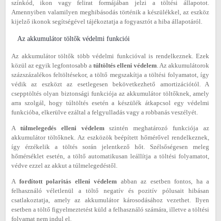
színkód, ikon vagy felirat formájában jelzi a töltési állapotot.
Amennyiben valamilyen meghibásodás történik a készülékkel, az eszköz
kijelző ikonok segítségével tájékoztatja a fogyasztót a hiba állapotáról.
Az akkumulátor töltők védelmi funkciói
Az akkumulátor töltők több védelmi funkcióval is rendelkeznek. Ezek
közül az egyik legfontosabb a
túltöltés elleni védelem
. Az akkumulátorok
százszázalékos feltöltésekor, a töltő megszakítja a töltési folyamatot, így
védik az eszközt az esetlegesen bekövetkezhető amortizációtól. A
csepptöltés olyan biztonsági funkciója az akkumulátor töltőknek, amely
arra szolgál, hogy túltöltés esetén a készülék átkapcsol egy védelmi
funkcióba, elkerülve ezáltal a felgyulladás vagy a robbanás veszélyét.
A
túlmelegedés elleni védelem
szintén meghatározó funkciója az
akkumulátor töltőknek. Az eszközök beépített hőmérővel rendelkeznek,
így érzékelik a töltés során jelentkező hőt. Szélsőségesen meleg
hőmérséklet esetén, a töltő automatikusan leállítja a töltési folyamatot,
védve ezzel az akkut a túlmelegedéstől.
A
fordított polaritás elleni védelem
abban az esetben fontos, ha a
felhasználó véletlenül a töltő negatív és pozitív pólusait hibásan
csatlakoztatja, amely az akkumulátor károsodásához vezethet. Ilyen
esetben a töltő figyelmeztetést küld a felhasználó számára, illetve a töltési
folyamat nem indul el.