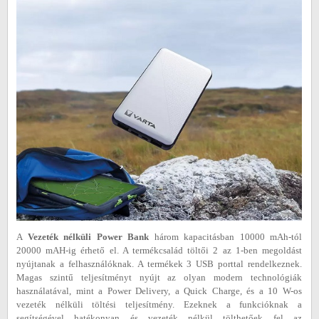
A
Vezeték nélküli Power Bank
három kapacitásban 10000 mAh-tól
20000 mAH-ig érhető el. A termékcsalád töltői 2 az 1-ben megoldást
nyújtanak a felhasználóknak. A termékek 3 USB porttal rendelkeznek.
Magas szintű teljesítményt nyújt az olyan modern technológiák
használatával, mint a Power Delivery, a Quick Charge, és a 10 W-os
vezeték nélküli töltési teljesítmény. Ezeknek a funkcióknak a
segítségével hatékonyan és vezeték nélkül tölthetőek fel az