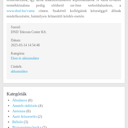
termékkínálata pedig elérhető on-line weboldalunkon, a
www.dnd.hu/varta
címen. Szakértő kollégáink készséggel állnak
rendelkezésére, bármilyen felmerülő kérdés esetén.
Szerző:
DND Telecom Center Kft.
Dátum:
2025-03-14 14:54:48
Kategória:
Elem és akkumulátor
Címkék:
akkumulátor
Kategóriák
Általános
(6)
Amatőr rádiózás
(4)
Antenna
(6)
Autó felszerelés
(2)
Bébiőr
(3)
Biztonságtechnika
(5)