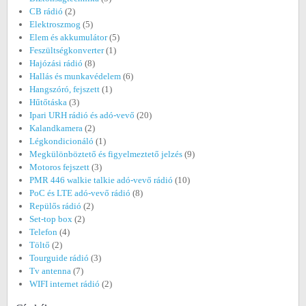
CB rádió
(2)
Elektroszmog
(5)
Elem és akkumulátor
(5)
Feszültségkonverter
(1)
Hajózási rádió
(8)
Hallás és munkavédelem
(6)
Hangszóró, fejszett
(1)
Hűtőtáska
(3)
Ipari URH rádió és adó-vevő
(20)
Kalandkamera
(2)
Légkondicionáló
(1)
Megkülönböztető és figyelmeztető jelzés
(9)
Motoros fejszett
(3)
PMR 446 walkie talkie adó-vevő rádió
(10)
PoC és LTE adó-vevő rádió
(8)
Repülős rádió
(2)
Set-top box
(2)
Telefon
(4)
Töltő
(2)
Tourguide rádió
(3)
Tv antenna
(7)
WIFI internet rádió
(2)