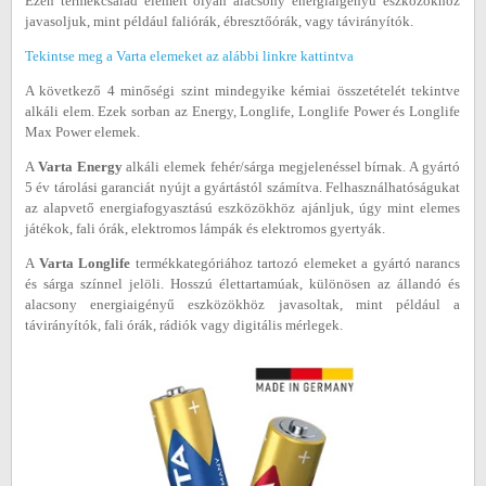
Ezen termékcsalád elemeit olyan alacsony energiaigényű eszközökhöz
javasoljuk, mint például faliórák, ébresztőórák, vagy távirányítók.
Tekintse meg a Varta elemeket az alábbi linkre kattintva
A következő 4 minőségi szint mindegyike kémiai összetételét tekintve
alkáli elem. Ezek sorban az Energy, Longlife, Longlife Power és Longlife
Max Power elemek.
A
Varta Energy
alkáli elemek fehér/sárga megjelenéssel bírnak. A gyártó
5 év tárolási garanciát nyújt a gyártástól számítva. Felhasználhatóságukat
az alapvető energiafogyasztású eszközökhöz ajánljuk, úgy mint elemes
játékok, fali órák, elektromos lámpák és elektromos gyertyák.
A
Varta Longlife
termékkategóriához tartozó elemeket a gyártó narancs
és sárga színnel jelöli. Hosszú élettartamúak, különösen az állandó és
alacsony energiaigényű eszközökhöz javasoltak, mint például a
távirányítók, fali órák, rádiók vagy digitális mérlegek.