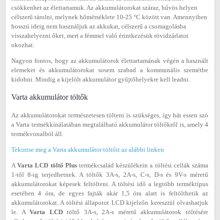
csökkenhet az élettartamuk. Az akkumulátorokat száraz, hűvös helyen
célszerű tárolni, melynek hőmérséklete 10-25 °C között van. Amennyiben
hosszú ideig nem használjuk az akkukat, célszerű a csomagolásba
visszahelyezni őket, mert a fémmel való érintkezésük rövidzárlatot
okozhat.
Nagyon fontos, hogy az akkumulátorok élettartamának végén a használt
elemeket és akkumulátorokat sosem szabad a kommunális szemétbe
kidobni. Mindig a kijelölt akkumulátor gyűjtőhelyekre kell leadni.
Varta akkumulátor töltők
Az akkumulátorokat természetesen tölteni is szükséges, így hát essen szó
a Varta termékkínálatában megtalálható akkumulátor töltőkről is, amely 4
termékvonalból áll.
Tekintse meg a Varta akkumulátor töltőit az alábbi linken
A
Varta LCD töltő Plus
termékcsalád készülékein a töltési cellák száma
1-től 8-ig terjedhetnek. A töltők 3A-s, 2A-s, C-s, D-s és 9V-s méretű
akkumulátorokat képesek feltölteni. A töltési idő a legtöbb terméktípus
esetében 4 óra, de egyes fajták akár 1,5 óra alatt is feltölthetik az
akkumulátorokat. A töltési állapotot LCD kijelzőn keresztül olvashatjuk
le. A
Varta LCD
töltő 3A-s, 2A-s méretű akkumulátorok töltésére