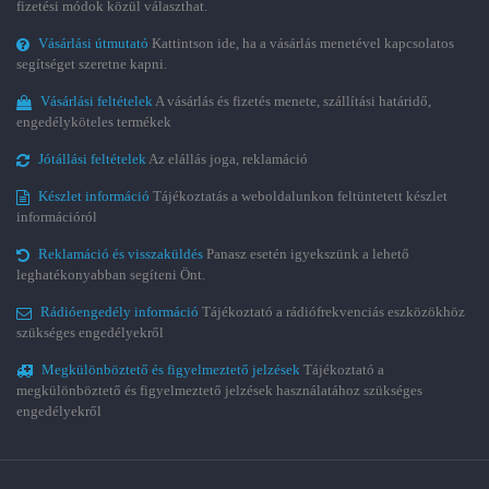
fizetési módok közül választhat.
Vásárlási útmutató
Kattintson ide, ha a vásárlás menetével kapcsolatos
segítséget szeretne kapni.
Vásárlási feltételek
A vásárlás és fizetés menete, szállítási határidő,
engedélyköteles termékek
Jótállási feltételek
Az elállás joga, reklamáció
Készlet információ
Tájékoztatás a weboldalunkon feltüntetett készlet
információról
Reklamáció és visszaküldés
Panasz esetén igyekszünk a lehető
leghatékonyabban segíteni Önt.
Rádióengedély információ
Tájékoztató a rádiófrekvenciás eszközökhöz
szükséges engedélyekről
Megkülönböztető és figyelmeztető jelzések
Tájékoztató a
megkülönböztető és figyelmeztető jelzések használatához szükséges
engedélyekről