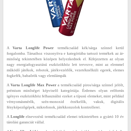
A
Varta Longlife Power
termékcsalád kék/sárga színnel kerül
forgalomba. Társaihoz viszonyítva e kategóriába tartozó termékek az ár-
minőség tekintetében középen helyezkednek el. Kifejezetten az olyan
nagy energiafogyasztású eszközökhöz lett tervezve, mint az elemmel
működő játékok, robotok, játékvezérlők, vezetéknélküli egerek, elemes
fogkefék, babaőrök vagy elemlámpák
A
Varta Longlife Max Power
a termékcsalád piros/sárga színnel jelölt,
prémium minőséget képviselő kategóriája. Érdemes olyan erőforrás
igényes eszközökhöz felhasználni ezeket a típusú elemeket, mint például
vérnyomásmérők, szén-monoxid érzékelők, vakuk, digitális
fényképezőgépek, mikrofonok, játékkonzolok kontrollerei.
A
Longlife
elnevezésű termékcsalád elemei tekintetében a gyártó 10 év
tárolási garanciát vállal.