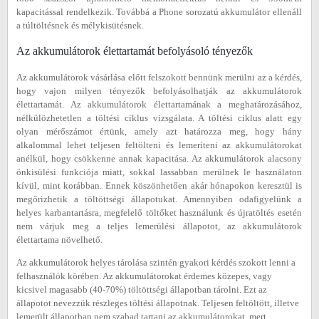
kapacitással rendelkezik. Továbbá a Phone sorozatú akkumulátor ellenáll
a túltöltésnek és mélykisütésnek.
Az akkumulátorok élettartamát befolyásoló tényezők
Az akkumulátorok vásárlása előtt felszokott bennünk merülni az a kérdés,
hogy vajon milyen tényezők befolyásolhatják az akkumulátorok
élettartamát. Az akkumulátorok élettartamának a meghatározásához,
nélkülözhetetlen a töltési ciklus vizsgálata. A töltési ciklus alatt egy
olyan mérőszámot értünk, amely azt határozza meg, hogy hány
alkalommal lehet teljesen feltölteni és lemeríteni az akkumulátorokat
anélkül, hogy csökkenne annak kapacitása. Az akkumulátorok alacsony
önkisülési funkciója miatt, sokkal lassabban merülnek le használaton
kívül, mint korábban. Ennek köszönhetően akár hónapokon keresztül is
megőrizhetik a töltöttségi állapotukat. Amennyiben odafigyelünk a
helyes karbantartásra, megfelelő töltőket használunk és újratöltés esetén
nem várjuk meg a teljes lemerülési állapotot, az akkumulátorok
élettartama növelhető.
Az akkumulátorok helyes tárolása szintén gyakori kérdés szokott lenni a
felhasználók körében. Az akkumulátorokat érdemes közepes, vagy
kicsivel magasabb (40-70%) töltöttségi állapotban tárolni. Ezt az
állapotot nevezzük részleges töltési állapotnak. Teljesen feltöltött, illetve
lemerült állapotban nem szabad tartani az akkumulátorokat, mert