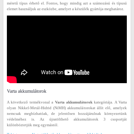
méretű típus érhető el. Fontos, hogy mindig azt a számozású és típusú
elemet használjuk az eszközbe, amelyet a készülék gyártója meghatároz.
Varta akkumulátorok
A következő termékvonal a
Varta akkumulátorok
kategóriája. A Varta
olyan Nikkel-Metál-Hidrid (NiMH) akkumulátorokat állít elő, amelyek
nemcsak megbízhatóak, de jelentősen hozzájárulnak környezetünk
védelméhez is. Az újratölthető akkumulátorok 3 csoportját
különböztetjük meg egymástól.