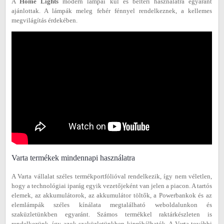
A
Home Lights
modern lámpái kül és beltéri használatra egyaránt
ajánlottak. A lámpák meleg fehér fénnyel rendelkeznek, a kellemes
megvilágítás érdekében.
Varta termékek mindennapi használatra
A Varta vállalat széles termékportfólióval rendelkezik, így nem véletlen,
hogy a technológiai iparág egyik vezetőjeként van jelen a piacon. A tartós
elemek, az akkumulátorok, az akkumulátor töltők, a Powerbankok és az
elemlámpák széles kínálata megtalálható weboldalunkon és
szaküzletünkben egyaránt. Számos termékkel raktárkészleten is
rendelkezünk, így azok szaküzletünkben kipróbálhatók. A Varta további