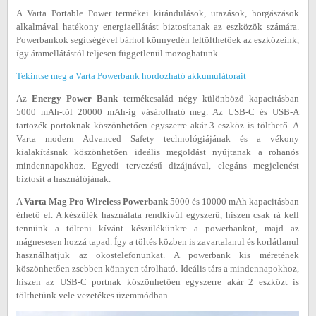
A Varta Portable Power termékei kirándulások, utazások, horgászások
alkalmával hatékony energiaellátást biztosítanak az eszközök számára.
Powerbankok segítségével bárhol könnyedén feltölthetőek az eszközeink,
így áramellátástól teljesen függetlenül mozoghatunk.
Tekintse meg a Varta Powerbank hordozható akkumulátorait
Az
Energy Power Bank
termékcsalád négy különböző kapacitásban
5000 mAh-tól 20000 mAh-ig vásárolható meg. Az USB-C és USB-A
tartozék portoknak köszönhetően egyszerre akár 3 eszköz is tölthető. A
Varta modern Advanced Safety technológiájának és a vékony
kialakításnak köszönhetően ideális megoldást nyújtanak a rohanós
mindennapokhoz. Egyedi tervezésű dizájnával, elegáns megjelenést
biztosít a használójának.
A
Varta Mag Pro Wireless Powerbank
5000 és 10000 mAh kapacitásban
érhető el. A készülék használata rendkívül egyszerű, hiszen csak rá kell
tennünk a tölteni kívánt készülékünkre a powerbankot, majd az
mágnesesen hozzá tapad. Így a töltés közben is zavartalanul és korlátlanul
használhatjuk az okostelefonunkat. A powerbank kis méretének
köszönhetően zsebben könnyen tárolható. Ideális társ a mindennapokhoz,
hiszen az USB-C portnak köszönhetően egyszerre akár 2 eszközt is
tölthetünk vele vezetékes üzemmódban.