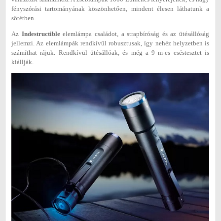
fényszórási tartományának köszönhetően, mindent élesen láthatunk a
sötétben.
Az
Indestructible
elemlámpa családot, a strapbíróság és az ütésállóság
jellemzi. Az elemlámpák rendkívül robusztusak, így nehéz helyzetben is
számíthat rájuk. Rendkívül ütésállóak, és még a 9 m-es eséstesztet is
kiállják.