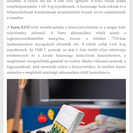
alkalmas. A töltési idő kb. 4 órát vesz igénybe. A töltő cellák száma
terméktípusonként 1-től 4-ig terjedhetnek. A biztonsági funkcióknak és a
felhasználóbarát kialakításnak köszönhetően hosszú távon számíthatunk
a termékre.
A
Varta ECO
töltő termékcsaládra a környezetvédelem és a magas fokú
teljesítmény jellemző. A Varta akkumulátor töltők közül a
legkörnyezetkímélőbb kategória, hiszen a töltőket 75%-ban
újrahasznosított anyagokból állították elő. A töltők cellái 1-től 8-ig
terjedhetnek. Az USB C portnak, az akár 1 órán belüli teljes töltöttségi
eredménynek és a kiváló biztonsági funkciónak köszönhetően, a
megbízható energiaellátás garantál az eszköz. Ideális választás azoknak a
fogyasztóknak, akik szeretnék védeni a környezetüket, és emellett fontos
számukra a megfelelő minőségű akkumulátor töltő használata is.