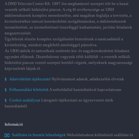
A DND Telecom Center Kft. 1997 óta meghatározó szerepet tölt be a hazai
vezeték nélküli hírközlési piacon. A cég fő tevékenysége az URH
rádiórendszerek komplex menedzselése, ami magában foglalja a tervezést, a
kivitelezéséhez tartozó kereskedelmi szolgáltatásokat, a rádiórendszerek
üzemeltetését, az üzemeltetéssel összefüggő karbantartási, javítási feladatok
megszervezését.
Ügyfeleink részére komplex szolgáltatást biztosítunk a tanácsadástól a
kivitelezésig, mindezt megfelelő minőséggel párosítva.
Az URH rádiók és tartozékaik területén kis- és nagykereskedelmi feladatot
egyaránt ellátunk. Disztribútorai vagyunk több külföldi - a vezeték nélküli
hírközlési piacon vezető szerepet betöltő cégnek, melyeknek magyarországi
képviseletét látjuk el.
§
Adatvédelmi tájékoztató
Nyilvántartott adatok, adatkezelési elveink
§
Felhasználási feltételek
A weboldallal használatával kapcsolatosan
§
Cookie szabályzat
Látogatói tájékoztató az úgynevezett sütik
használatáról
Információ
Szállítási és fizetési lehetőségek
Weboldalunkon különböző szállítási és