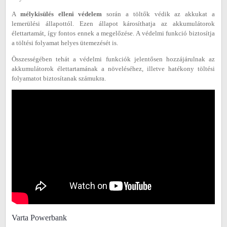
A
mélykisülés elleni védelem
során a töltők védik az akkukat a
lemerülési állapottól. Ezen állapot károsíthatja az akkumulátorok
élettartamát, így fontos ennek a megelőzése. A védelmi funkció biztosítja
a töltési folyamat helyes ütemezését is.
Összességében tehát a védelmi funkciók jelentősen hozzájárulnak az
akkumulátorok élettartamának a növeléséhez, illetve hatékony töltési
folyamatot biztosítanak számukra.
Varta Powerbank