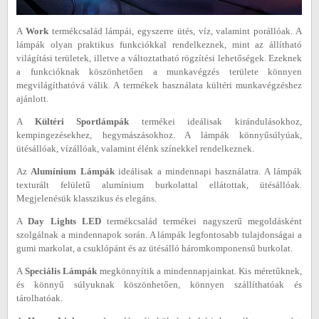
A
Work
termékcsalád lámpái, egyszerre ütés, víz, valamint porállóak. A
lámpák olyan praktikus funkciókkal rendelkeznek, mint az állítható
világítási területek, illetve a változtatható rögzítési lehetőségek. Ezeknek
a funkcióknak köszönhetően a munkavégzés területe könnyen
megvilágíthatóvá válik. A termékek használata kültéri munkavégzéshez
ajánlott.
A
Kültéri Sportlámpák
termékei ideálisak kirándulásokhoz,
kempingezésekhez, hegymászásokhoz. A lámpák könnyűsúlyúak,
ütésállóak, vízállóak, valamint élénk színekkel rendelkeznek.
Az
Alumínium Lámpák
ideálisak a mindennapi használatra. A lámpák
texturált felületű alumínium burkolattal ellátottak, ütésállóak.
Megjelenésük klasszikus és elegáns.
A
Day Lights LED
termékcsalád termékei nagyszerű megoldásként
szolgálnak a mindennapok során. A lámpák legfontosabb tulajdonságai a
gumi markolat, a csuklópánt és az ütésálló háromkomponensű burkolat.
A
Speciális Lámpák
megkönnyítik a mindennapjainkat. Kis méretűknek,
és könnyű súlyuknak köszönhetően, könnyen szállíthatóak és
tárolhatóak.