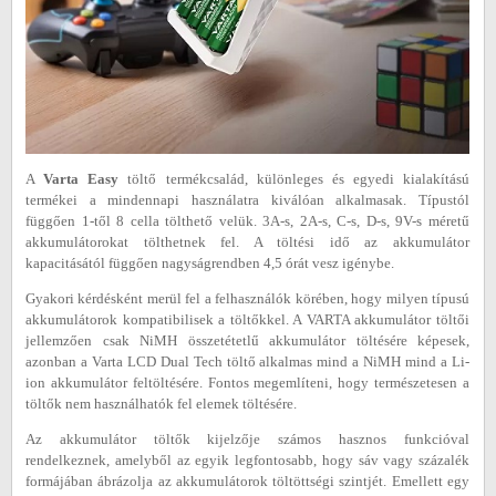
A
Varta Easy
töltő termékcsalád, különleges és egyedi kialakítású
termékei a mindennapi használatra kiválóan alkalmasak. Típustól
függően 1-től 8 cella tölthető velük. 3A-s, 2A-s, C-s, D-s, 9V-s méretű
akkumulátorokat tölthetnek fel. A töltési idő az akkumulátor
kapacitásától függően nagyságrendben 4,5 órát vesz igénybe.
Gyakori kérdésként merül fel a felhasználók körében, hogy milyen típusú
akkumulátorok kompatibilisek a töltőkkel. A VARTA akkumulátor töltői
jellemzően csak NiMH összetétetlű akkumulátor töltésére képesek,
azonban a Varta LCD Dual Tech töltő alkalmas mind a NiMH mind a Li-
ion akkumulátor feltöltésére. Fontos megemlíteni, hogy természetesen a
töltők nem használhatók fel elemek töltésére.
Az akkumulátor töltők kijelzője számos hasznos funkcióval
rendelkeznek, amelyből az egyik legfontosabb, hogy sáv vagy százalék
formájában ábrázolja az akkumulátorok töltöttségi szintjét. Emellett egy