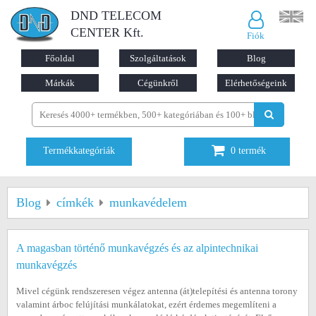
DND TELECOM
CENTER Kft.
Fiók
Főoldal
Szolgáltatások
Blog
Márkák
Cégünkről
Elérhetőségeink
Termékkategóriák
0
termék
Blog
címkék
munkavédelem
A magasban történő munkavégzés és az alpintechnikai
munkavégzés
Mivel cégünk rendszeresen végez antenna (át)telepítési és antenna torony
valamint árboc felújítási munkálatokat, ezért érdemes megemlíteni a