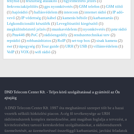
fényhíd
(3)
feszültség átalakító
(1)
figyelmeztető jelzés
(1)
frekvenciakijelölés
(2)
gps nyomkövetés
(3)
GSM telefon
(1)
GSM töltő
(1)
hajórádió
(7)
hallásvédelem
(6)
intercom
(2)
internet rádió
(1)
IP adó-
vevő
(2)
IP védettség
(1)
kábel
(2)
kamerás bébiőr
(1)
karbantartás
(1)
Légkondicionáló készülék
(1)
Levegőtisztító kiegészítő
(1)
megkülönböztető jelzés
(1)
munkavédelem
(1)
nyomkövetés
(1)
pmr rádió
(1)
Pmr446
(9)
PoC
(7)
rádióengedély
(2)
rendszertechnikai terv
(2)
reprádió
(2)
robbanásbiztos
(2)
RoIP
(3)
set-top box
(2)
sisak kamera
(2)
swr
(1)
tápegység
(1)
Tour guide
(1)
URH
(7)
USB
(1)
villámvédelem
(1)
VoIP
(1)
VOX
(1)
wifi rádió
(2)
DND Telecom Center Kft. - Teljes körű szolgáltatással a gyártótól az Ön
ajtajáig
A DND Telecom Center Kft. 1997 óta meghatározó szerepet tölt be a hazai
vezeték nélküli hírközlési piacon. A cég fő tevékenysége az URH
rádiórendszerek komplex menedzselése, ami magában foglalja a tervezést, a
kivitelezéséhez tartozó kereskedelmi szolgáltatásokat, a rádiórendszerek
üzemeltetését, az üzemeltetéssel összefüggő karbantartási, javítási feladatok