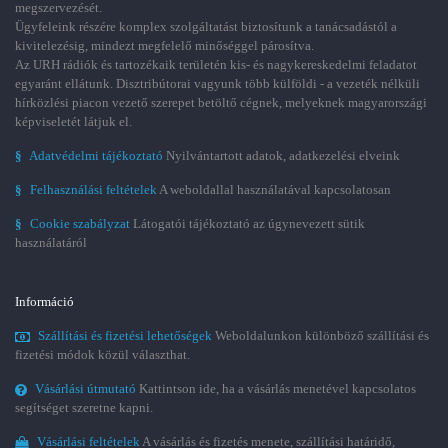
megszervezését.
Ügyfeleink részére komplex szolgáltatást biztosítunk a tanácsadástól a
kivitelezésig, mindezt megfelelő minőséggel párosítva.
Az URH rádiók és tartozékaik területén kis- és nagykereskedelmi feladatot
egyaránt ellátunk. Disztribútorai vagyunk több külföldi - a vezeték nélküli
hírközlési piacon vezető szerepet betöltő cégnek, melyeknek magyarországi
képviseletét látjuk el.
§
Adatvédelmi tájékoztató
Nyilvántartott adatok, adatkezelési elveink
§
Felhasználási feltételek
A weboldallal használatával kapcsolatosan
§
Cookie szabályzat
Látogatói tájékoztató az úgynevezett sütik
használatáról
Információ
Szállítási és fizetési lehetőségek
Weboldalunkon különböző szállítási és
fizetési módok közül választhat.
Vásárlási útmutató
Kattintson ide, ha a vásárlás menetével kapcsolatos
segítséget szeretne kapni.
Vásárlási feltételek
A vásárlás és fizetés menete, szállítási határidő,