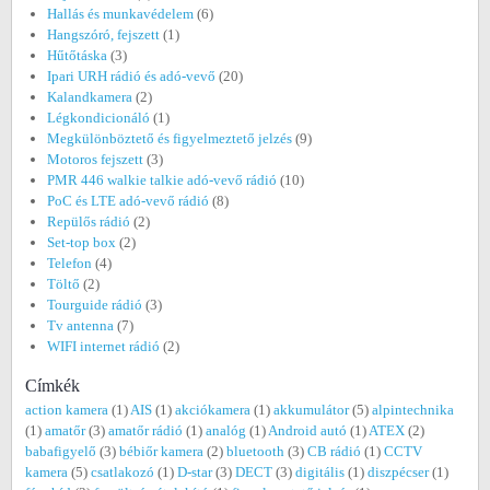
Hallás és munkavédelem
(6)
Hangszóró, fejszett
(1)
Hűtőtáska
(3)
Ipari URH rádió és adó-vevő
(20)
Kalandkamera
(2)
Légkondicionáló
(1)
Megkülönböztető és figyelmeztető jelzés
(9)
Motoros fejszett
(3)
PMR 446 walkie talkie adó-vevő rádió
(10)
PoC és LTE adó-vevő rádió
(8)
Repülős rádió
(2)
Set-top box
(2)
Telefon
(4)
Töltő
(2)
Tourguide rádió
(3)
Tv antenna
(7)
WIFI internet rádió
(2)
Címkék
action kamera
(1)
AIS
(1)
akciókamera
(1)
akkumulátor
(5)
alpintechnika
(1)
amatőr
(3)
amatőr rádió
(1)
analóg
(1)
Android autó
(1)
ATEX
(2)
babafigyelő
(3)
bébiőr kamera
(2)
bluetooth
(3)
CB rádió
(1)
CCTV
kamera
(5)
csatlakozó
(1)
D-star
(3)
DECT
(3)
digitális
(1)
diszpécser
(1)