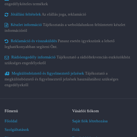
engedélyköteles termékek
Jótállási feltételek
Az elállás joga, reklamáció
Készlet információ
Tájékoztatás a weboldalunkon feltüntetett készlet
információról
Reklamáció és visszaküldés
Panasz esetén igyekszünk a lehető
leghatékonyabban segíteni Önt.
Rádióengedély információ
Tájékoztató a rádiófrekvenciás eszközökhöz
szükséges engedélyekről
Megkülönböztető és figyelmeztető jelzések
Tájékoztató a
megkülönböztető és figyelmeztető jelzések használatához szükséges
engedélyekről
Főmenü
Vásárlói fiókom
Főoldal
Saját fiók létrehozása
Szolgáltatások
Fiók