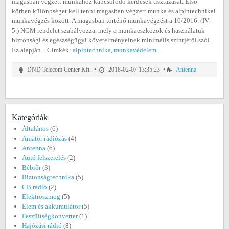
magasban végzett munkához kapcsolódó kérdések tisztázását. Első
körben különbséget kell tenni magasban végzett munka és alpintechnikai
munkavégzés között. A magasban történő munkavégzést a 10/2016. (IV.
5.) NGM rendelet szabályozza, mely a munkaeszközök és használatuk
biztonsági és egészségügyi követelményeinek minimális szintjéről szól.
Ez alapján... Címkék:
alpintechnika
,
munkavédelem
DND Telecom Center Kft. •
2018-02-07 13:35:23 •
Antenna
Kategóriák
Általános
(6)
Amatőr rádiózás
(4)
Antenna
(6)
Autó felszerelés
(2)
Bébiőr
(3)
Biztonságtechnika
(5)
CB rádió
(2)
Elektroszmog
(5)
Elem és akkumulátor
(5)
Feszültségkonverter
(1)
Hajózási rádió
(8)