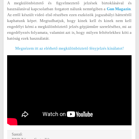
A megkülönböztető és figyelmeztető jelzések birtoklásával és
használatával kapcsolatban forgatott nálunk nemrégiben a
Gun Magazin
.
Az erről készült videó első részében ezen eszközök jogszabályi hátteréről
kaphatunk képet. Megtudhatjuk, hogy kinek kell és kinek nem kell
engedélyt kérni a megkülönböztető jelzés gépjárműre szereléséhez, mi az
engedélyezés folyamata, valamint azt is, hogy milyen feltételekhez köti a
hatóság ezek használatát.
Megnézem itt az elérhető megkülönböztető fényjelzés kínálatot!
Szerző: