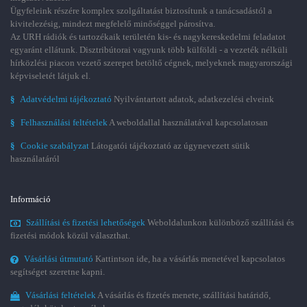
Ügyfeleink részére komplex szolgáltatást biztosítunk a tanácsadástól a
kivitelezésig, mindezt megfelelő minőséggel párosítva.
Az URH rádiók és tartozékaik területén kis- és nagykereskedelmi feladatot
egyaránt ellátunk. Disztribútorai vagyunk több külföldi - a vezeték nélküli
hírközlési piacon vezető szerepet betöltő cégnek, melyeknek magyarországi
képviseletét látjuk el.
§
Adatvédelmi tájékoztató
Nyilvántartott adatok, adatkezelési elveink
§
Felhasználási feltételek
A weboldallal használatával kapcsolatosan
§
Cookie szabályzat
Látogatói tájékoztató az úgynevezett sütik
használatáról
Információ
Szállítási és fizetési lehetőségek
Weboldalunkon különböző szállítási és
fizetési módok közül választhat.
Vásárlási útmutató
Kattintson ide, ha a vásárlás menetével kapcsolatos
segítséget szeretne kapni.
Vásárlási feltételek
A vásárlás és fizetés menete, szállítási határidő,