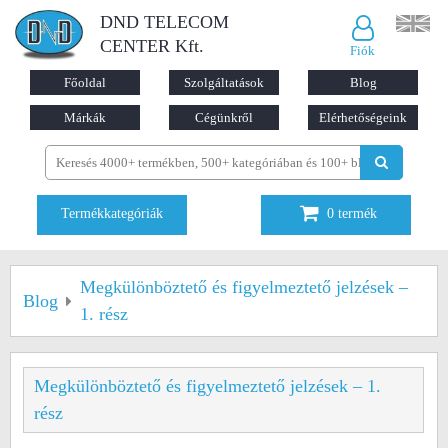
DND TELECOM
CENTER Kft.
Fiók
Főoldal
Szolgáltatások
Blog
Márkák
Cégünkről
Elérhetőségeink
Termékkategóriák
0
termék
Megkülönböztető és figyelmeztető jelzések –
Blog
1. rész
Megkülönböztető és figyelmeztető jelzések – 1.
rész