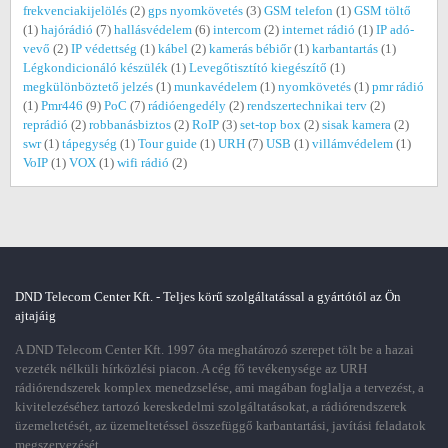
frekvenciakijelölés
(2)
gps nyomkövetés
(3)
GSM telefon
(1)
GSM töltő
(1)
hajórádió
(7)
hallásvédelem
(6)
intercom
(2)
internet rádió
(1)
IP adó-
vevő
(2)
IP védettség
(1)
kábel
(2)
kamerás bébiőr
(1)
karbantartás
(1)
Légkondicionáló készülék
(1)
Levegőtisztító kiegészítő
(1)
megkülönböztető jelzés
(1)
munkavédelem
(1)
nyomkövetés
(1)
pmr rádió
(1)
Pmr446
(9)
PoC
(7)
rádióengedély
(2)
rendszertechnikai terv
(2)
reprádió
(2)
robbanásbiztos
(2)
RoIP
(3)
set-top box
(2)
sisak kamera
(2)
swr
(1)
tápegység
(1)
Tour guide
(1)
URH
(7)
USB
(1)
villámvédelem
(1)
VoIP
(1)
VOX
(1)
wifi rádió
(2)
DND Telecom Center Kft. - Teljes körű szolgáltatással a gyártótól az Ön
ajtajáig
A DND Telecom Center Kft. 1997 óta meghatározó szerepet tölt be a hazai
vezeték nélküli hírközlési piacon. A cég fő tevékenysége az URH
rádiórendszerek komplex menedzselése, ami magában foglalja a tervezést, a
kivitelezéséhez tartozó kereskedelmi szolgáltatásokat, a rádiórendszerek
üzemeltetését, az üzemeltetéssel összefüggő karbantartási, javítási feladatok
megszervezését.