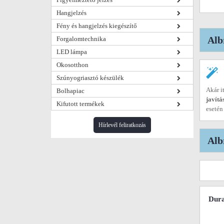
Hangjelzés
Fény és hangjelzés kiegészítő
Alb
Forgalomtechnika
LED lámpa
Okosotthon
Szúnyogriasztó készülék
Akár i
Bolhapiac
javítá
Kifutott termékek
esetén
Hírlevél feliratkozás
Alb
Dura