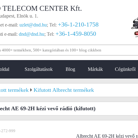
 TELECOM CENTER Kft.
dapest, Elnök u. 1.
+36-1-210-1758
et e-mail:
uzlet@dnd.hu
;
Tel:
+36-1-459-8050
i e-mail:
dnd@dnd.hu
;
Tel:
oldal
Szolgáltatások
Blog
Márkák
Cégünkről
tott termékek
Kifutott Albrecht termékek
echt AE 69-2H kézi vevő rádió
(kifutott)
-272-999
Albrecht AE 69-2H kézi vevő r