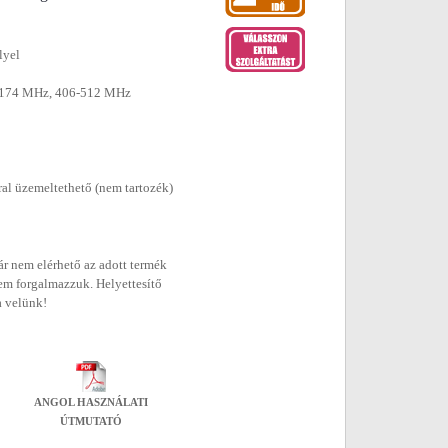
lyel
7-174 MHz, 406-512 MHz
al üzemeltethető (nem tartozék)
r nem elérhető az adott termék
em forgalmazzuk. Helyettesítő
a velünk!
ANGOL HASZNÁLATI
ÚTMUTATÓ