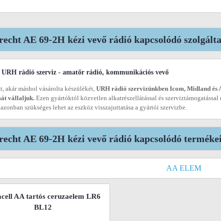
recht AE 69-2H kézi vevő rádió kapcsolódó szolgálta
URH rádió szerviz - amatőr rádió, kommunikációs vevő
tt, akár máshol vásárolta készülékét,
URH rádió szervizünkben Icom, Midland és 
sát vállaljuk.
Ezen gyártóktól közvetlen alkatrészellátással és szerviztámogatással 
 azonban szükséges lehet az eszköz visszajuttatása a gyártói szervizbe.
recht AE 69-2H kézi vevő rádió kapcsolódó terméke
AA ELEM
cell AA tartós ceruzaelem LR6
BL12