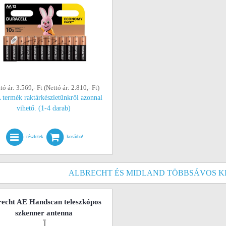
tó ár: 3.569,- Ft (Nettó ár: 2.810,- Ft)
 termék raktárkészletünkről azonnal
vihető. (1-4 darab)
részletek
kosárba!
ALBRECHT ÉS MIDLAND TÖBBSÁVOS K
recht AE Handscan teleszkópos
szkenner antenna