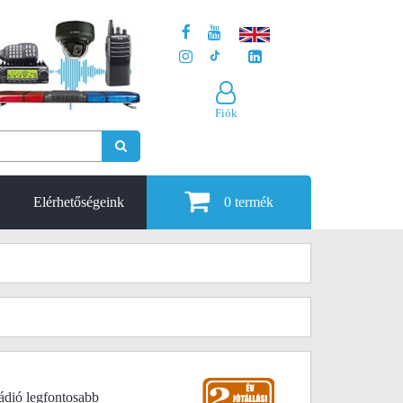
Fiók
Elérhetőségeink
0
termék
ádió legfontosabb