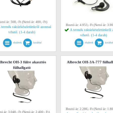
uttó ár: 508,- Ft (Nettó ár: 400,- Ft)
Bruttó ár: 4.953,- Ft (Nettó ár: 3.90
 termék raktárkészletünkről azonnal
A termék raktárkészletünkről 
vihető. (1-4 darab)
vihető. (1-4 darab)
részletek
kosárba!
részletek
kosárba
lbrecht OH-3 fülre akasztós
Albrecht OH-3A-777 fülhal
fülhallgató
Bruttó ár: 2.286,- Ft (Nettó ár: 1.80
tó ár: 3.048,- Ft (Nettó ár: 2.400,- Ft)