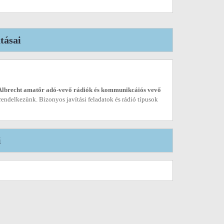
tásai
Albrecht amatőr adó-vevő rádiók és kommunikcáiós vevő
rendelkezünk. Bizonyos javítási feladatok és rádió típusok
i