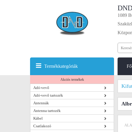
DND
1089 Bu
Szaküzl
Központ
Termékkategóriák
Fő
Akciós termékek
Kifu
Adó-vevő
Adó-vevő tartozék
Antennák
Albr
Antenna tartozék
Kábel
ALA
Csatlakozó