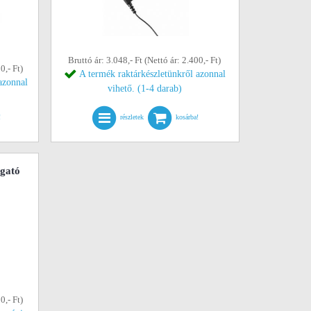
Bruttó ár: 3.048,- Ft (Nettó ár: 2.400,- Ft)
0,- Ft)
A termék raktárkészletünkről azonnal
azonnal
vihető. (1-4 darab)
!
részletek
kosárba!
lgató
0,- Ft)