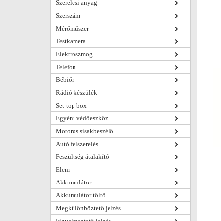
Szerelési anyag
Szerszám
Mérőműszer
Testkamera
Elektroszmog
Telefon
Bébiőr
Rádió készülék
Set-top box
Egyéni védőeszköz
Motoros sisakbeszélő
Autó felszerelés
Feszültség átalakító
Elem
Akkumulátor
Akkumulátor töltő
Megkülönböztető jelzés
Figyelmeztető jelzés