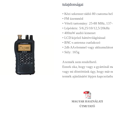
tulajdonságai
• Kézi szkenner rádió 80 csatorna hel
• FM üzemmód
• Vételi tartomány: 25-88 MHz, 13
• Lépésköz: 5/6,25/10/12,5/20kHz
• 400mW audió kimenet
• LCD kijelző háttérvilágítással
• BNC-s antenna csatlakozó
• 2db AA elemmel vagy akkumulátorr
• Súly: 165g
A termék nem rendelhető.
Ennek oka, hogy vagy a gyártónál má
vagy mi döntöttünk úgy, hogy már n
termék ajánlásáért lépjen kapcsolatb
MAGYAR HASZNÁLATI
ÚTMUTATÓ