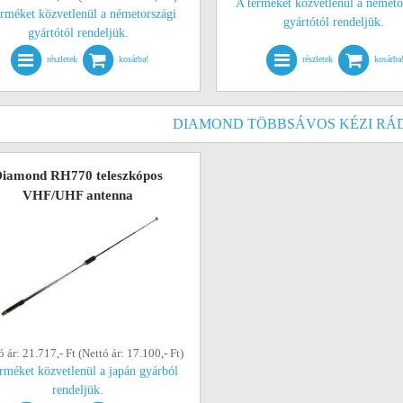
A terméket közvetlenül a németo
erméket közvetlenül a németországi
gyártótól rendeljük.
gyártótól rendeljük.
részletek
kosárba!
részletek
kosárba
DIAMOND TÖBBSÁVOS KÉZI RÁ
iamond RH770 teleszkópos
VHF/UHF antenna
ó ár: 21.717,- Ft (Nettó ár: 17.100,- Ft)
rméket közvetlenül a japán gyárból
rendeljük.