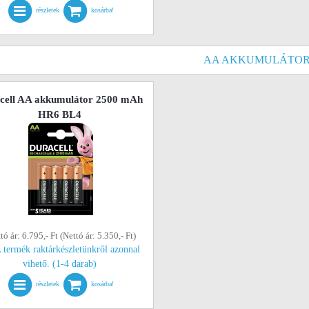
részletek
kosárba!
AA AKKUMULÁTO
cell AA akkumulátor 2500 mAh
HR6 BL4
tó ár: 6.795,- Ft (Nettó ár: 5.350,- Ft)
 termék raktárkészletünkről azonnal
vihető. (1-4 darab)
részletek
kosárba!