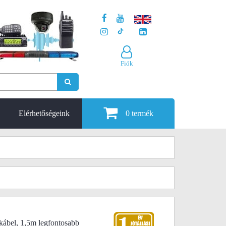
Fiók
Elérhetőségeink
0
termék
bel, 1,5m legfontosabb