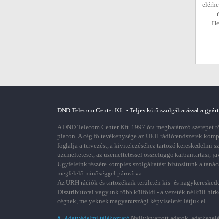
elérhe
He
DND Telecom Center Kft. - Teljes körű szolgáltatással a gyárt
A DND Telecom Center Kft. 1997 óta meghatározó szerepet töl
piacon. A cég fő tevékenysége az URH rádiórendszerek kom
foglalja a tervezést, a kivitelezéséhez tartozó kereskedelmi s
üzemeltetését, az üzemeltetéssel összefüggő karbantartási, ja
Ügyfeleink részére komplex szolgáltatást biztosítunk a tanác
megfelelő minőséggel párosítva.
Az URH rádiók és tartozékaik területén kis- és nagykereskede
Disztribútorai vagyunk több külföldi - a vezeték nélküli hírk
cégnek, melyeknek magyarországi képviseletét látjuk el.
§
Adatvédelmi tájékoztató
Nyilvántartott adatok, adatkezelé