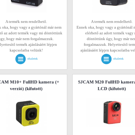
A termék nem rendelhető.
A termék nem rendelhető.
 oka, hogy vagy a gyártónál már nem
Ennek oka, hogy vagy a gyártónál 
tő az adott termék vagy mi döntöttünk
elérhető az adott termék vagy
úgy, hogy már nem forgalmazzuk.
döntöttünk úgy, hogy már n
lyettesítő termék ajánlásáért lépjen
forgalmazzuk. Helyettesítő ter
kapcsolatba velünk!
ajánlásáért lépjen kapcsolatba v
részletek
részletek
CAM M10+ FullHD kamera (+
SJCAM M20 FullHD kamera
verzió)
(kifutott)
LCD
(kifutott)