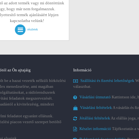
tő az adott termék vagy mi döntöttünk
úgy, hogy már nem forgalmazzuk.
lyettesítő termék ajánlásáért lépjen
kapcsolatba velünk!
részletek
ótól az Ön ajtajáig
Információ
t be a hazai vezeték nélküli hírközlési
Szállítási és fizetési lehetőségek
We
plex menedzselése, ami magában
választhat.
zolgáltatásokat, a rádiórendszerek
Vásárlási útmutató
Kattintson ide, 
vítási feladatok megszervezését.
sadástól a kivitelezésig, mindezt
Vásárlási feltételek
A vásárlás és fi
lmi feladatot egyaránt ellátunk.
Jótállási feltételek
Az elállás joga,
özlési piacon vezető szerepet betöltő
Készlet információ
Tájékoztatás a 
si elveink