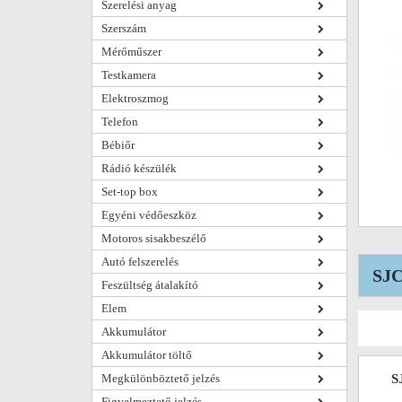
Szerelési anyag
Szerszám
Mérőműszer
Testkamera
Elektroszmog
Telefon
Bébiőr
Rádió készülék
Set-top box
Egyéni védőeszköz
Motoros sisakbeszélő
Autó felszerelés
SJC
Feszültség átalakító
Elem
Akkumulátor
Akkumulátor töltő
Megkülönböztető jelzés
S
Figyelmeztető jelzés