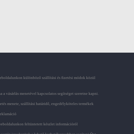
boldalunkon különböző szállítási és fizetési módok közül
ha a vásárlás menetével kapcsolatos segítséget szeretne kapni.
zetés menete, szállítási határidő, engedélyköteles termékek
 reklamáció
weboldalunkon feltüntetett készlet információról