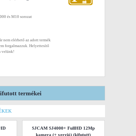
5000 és M10 sorozat
r nem elérhető az adott termék
em forgalmazzuk. Helyettesítő
a velünk!
futott termékei
ÉKEK
lHD
SJCAM SJ4000+ FullHD 12Mp
kamera (+ verzió)
(kifutott)