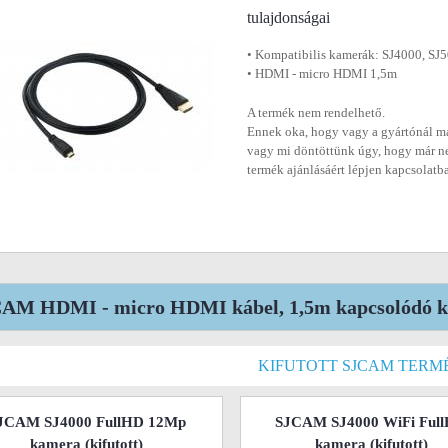
tulajdonságai
• Kompatibilis kamerák: SJ4000, SJ
• HDMI - micro HDMI 1,5m
A termék nem rendelhető.
Ennek oka, hogy vagy a gyártónál má
vagy mi döntöttünk úgy, hogy már n
termék ajánlásáért lépjen kapcsolatb
AM HDMI - micro HDMI kábel, 1,5m kapcsolódó ki
KIFUTOTT SJCAM TERM
JCAM SJ4000 FullHD 12Mp
SJCAM SJ4000 WiFi Ful
kamera
(kifutott)
kamera
(kifutott)