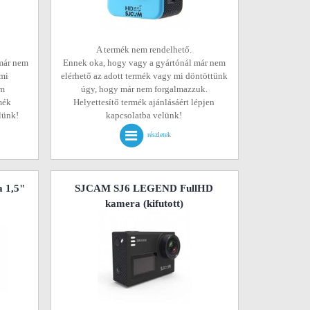
A termék nem rendelhető.
már nem
Ennek oka, hogy vagy a gyártónál már nem
 mi
elérhető az adott termék vagy mi döntöttünk
em
úgy, hogy már nem forgalmazzuk.
mék
Helyettesítő termék ajánlásáért lépjen
elünk!
kapcsolatba velünk!
részletek
 1,5"
SJCAM SJ6 LEGEND FullHD
kamera
(kifutott)