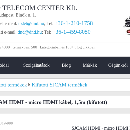
 TELECOM CENTER Kft.
dapest, Elnök u. 1.
+36-1-210-1758
et e-mail:
uzlet@dnd.hu
;
Tel:
+36-1-459-8050
i e-mail:
dnd@dnd.hu
;
Tel:
oldal
Szolgáltatások
Blog
Márkák
Cégünkről
tott termékek
Kifutott SJCAM termékek
AM HDMI - micro HDMI kábel, 1,5m
(kifutott)
019-999
SJCAM HDMI - micro HDMI ká