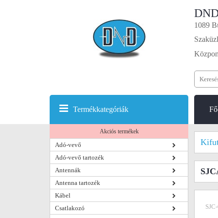
DND
1089 Bu
Szaküzl
Központ
Termékkategóriák
Fő
Akciós termékek
Kifu
Adó-vevő
Adó-vevő tartozék
Antennák
SJC
Antenna tartozék
Kábel
SJC-
Csatlakozó