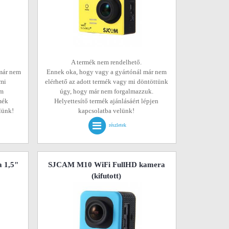
A termék nem rendelhető.
már nem
Ennek oka, hogy vagy a gyártónál már nem
 mi
elérhető az adott termék vagy mi döntöttünk
em
úgy, hogy már nem forgalmazzuk.
mék
Helyettesítő termék ajánlásáért lépjen
elünk!
kapcsolatba velünk!
részletek
 1,5"
SJCAM M10 WiFi FullHD kamera
(kifutott)