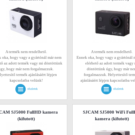
A termék nem rendelhető.
A termék nem rendelhető.
 oka, hogy vagy a gyártónál már nem
Ennek oka, hogy vagy a gyártónál 
tő az adott termék vagy mi döntöttünk
elérhető az adott termék vagy
úgy, hogy már nem forgalmazzuk.
döntöttünk úgy, hogy már n
lyettesítő termék ajánlásáért lépjen
forgalmazzuk. Helyettesítő ter
kapcsolatba velünk!
ajánlásáért lépjen kapcsolatba v
részletek
részletek
CAM SJ5000 FullHD kamera
SJCAM SJ5000 WiFi Ful
(kifutott)
kamera
(kifutott)