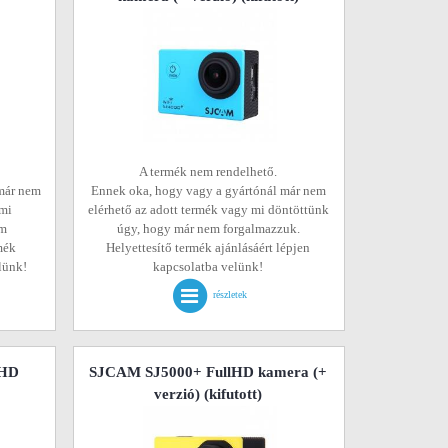
A termék nem rendelhető.
már nem
Ennek oka, hogy vagy a gyártónál már nem
 mi
elérhető az adott termék vagy mi döntöttünk
em
úgy, hogy már nem forgalmazzuk.
mék
Helyettesítő termék ajánlásáért lépjen
elünk!
kapcsolatba velünk!
részletek
lHD
SJCAM SJ5000+ FullHD kamera (+
verzió)
(kifutott)