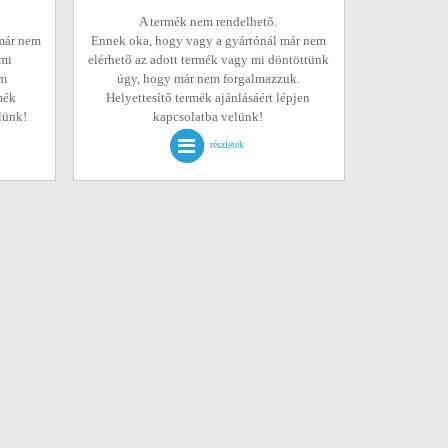
A termék nem rendelhető.
már nem
Ennek oka, hogy vagy a gyártónál már nem
 mi
elérhető az adott termék vagy mi döntöttünk
em
úgy, hogy már nem forgalmazzuk.
mék
Helyettesítő termék ajánlásáért lépjen
elünk!
kapcsolatba velünk!
részletek