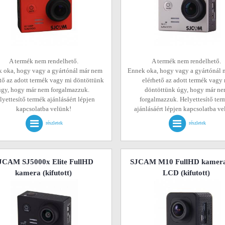
A termék nem rendelhető.
A termék nem rendelhető.
 oka, hogy vagy a gyártónál már nem
Ennek oka, hogy vagy a gyártónál 
tő az adott termék vagy mi döntöttünk
elérhető az adott termék vagy
úgy, hogy már nem forgalmazzuk.
döntöttünk úgy, hogy már n
lyettesítő termék ajánlásáért lépjen
forgalmazzuk. Helyettesítő ter
kapcsolatba velünk!
ajánlásáért lépjen kapcsolatba v
részletek
részletek
JCAM SJ5000x Elite FullHD
SJCAM M10 FullHD kamera
kamera
(kifutott)
LCD
(kifutott)