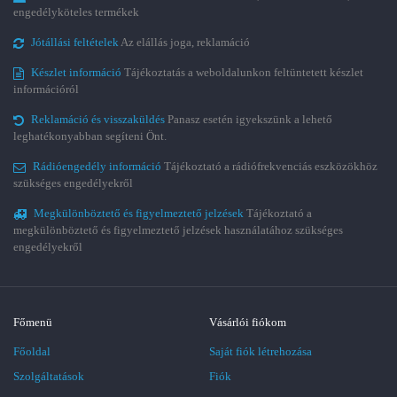
engedélyköteles termékek
Jótállási feltételek
Az elállás joga, reklamáció
Készlet információ
Tájékoztatás a weboldalunkon feltüntetett készlet
információról
Reklamáció és visszaküldés
Panasz esetén igyekszünk a lehető
leghatékonyabban segíteni Önt.
Rádióengedély információ
Tájékoztató a rádiófrekvenciás eszközökhöz
szükséges engedélyekről
Megkülönböztető és figyelmeztető jelzések
Tájékoztató a
megkülönböztető és figyelmeztető jelzések használatához szükséges
engedélyekről
Főmenü
Vásárlói fiókom
Főoldal
Saját fiók létrehozása
Szolgáltatások
Fiók