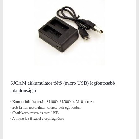
SJCAM akkumulátor töltő (micro USB) legfontosabb
tulajdonságai
• Kompatibilis kamerák: SJ4000, SJ5000 és M10 sorozat
• 2db Li-Ion akkululátor tölthető vele egy időben
• Csatlakozó: micro és mini USB
• A micro USB kábel a csomag része