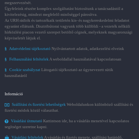
megszervezését.
Ügyfeleink részére komplex szolgáltatást biztosítunk a tanácsadástól a
kivitelezésig, mindezt megfelelő minőséggel párosítva.
Az URH rádiók és tartozékaik területén kis- és nagykereskedelmi feladatot
egyaránt ellátunk. Disztribútorai vagyunk több külföldi - a vezeték nélküli
hírközlési piacon vezető szerepet betöltő cégnek, melyeknek magyarországi
képviseletét látjuk el.
§
Adatvédelmi tájékoztató
Nyilvántartott adatok, adatkezelési elveink
§
Felhasználási feltételek
A weboldallal használatával kapcsolatosan
§
Cookie szabályzat
Látogatói tájékoztató az úgynevezett sütik
használatáról
Információ
Szállítási és fizetési lehetőségek
Weboldalunkon különböző szállítási és
fizetési módok közül választhat.
Vásárlási útmutató
Kattintson ide, ha a vásárlás menetével kapcsolatos
segítséget szeretne kapni.
Vásárlási feltételek
A vásárlás és fizetés menete, szállítási határidő,