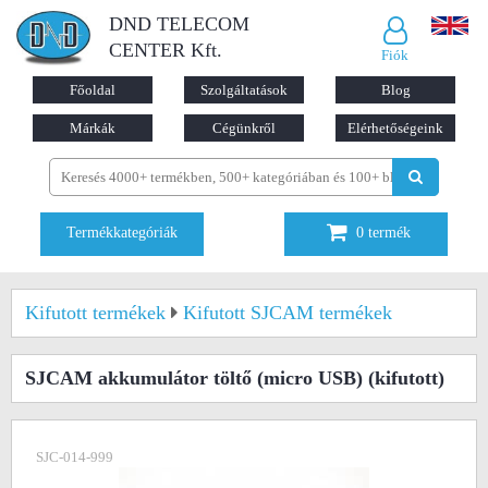
DND TELECOM
CENTER Kft.
Fiók
Főoldal
Szolgáltatások
Blog
Márkák
Cégünkről
Elérhetőségeink
Termékkategóriák
0
termék
Kifutott termékek
Kifutott SJCAM termékek
SJCAM akkumulátor töltő (micro USB)
(kifutott)
SJC-014-999