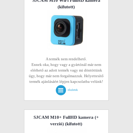
SJCAM M10 WiFi FullHD kamera
(kifutott)
A termék nem rendelhető.
Ennek oka, hogy vagy a gyártónál már nem
elérhető az adott termék vagy mi döntöttünk
úgy, hogy már nem forgalmazzuk. Helyettesítő
termék ajánlásáért lépjen kapcsolatba velünk!
részletek
SJCAM M10+ FullHD kamera (+
verzió)
(kifutott)