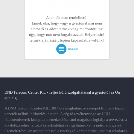
A termék nem rendelhető.
Ennek oka, hogy vagy a gyártónál már nem
elérhető az adott termék vagy mi döntöttünk
úgy, hogy már nem forgalmazzuk. Helyettesítő
termék ajánlásáért lépjen kapcsolatba velünk!
részletek
DND Telecom Center Kft. - Teljes körű szolgáltatással a gyártótól az Ön
ajtajáig
A DND Telecom Center Kft. 1997 óta meghatározó szerepet tölt be a hazai
vezeték nélküli hírközlési piacon. A cég fő tevékenysége az URH
rádiórendszerek komplex menedzselése, ami magában foglalja a tervezést, a
kivitelezéséhez tartozó kereskedelmi szolgáltatásokat, a rádiórendszerek
üzemeltetését, az üzemeltetéssel összefüggő karbantartási, javítási feladatok