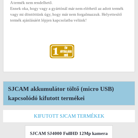
A termék nem rendelhető.
Ennek oka, hogy vagy a gyártónál már nem elérhető az adott termék
vagy mi döntöttünk úgy, hogy már nem forgalmazzuk. Helyettesítő
termék ajánlásáért lépjen kapcsolatba velünk!
SJCAM akkumulátor töltő (micro USB)
kapcsolódó kifutott termékei
KIFUTOTT SJCAM TERMÉKEK
SJCAM SJ4000 FullHD 12Mp kamera