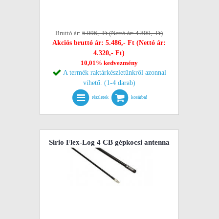
Bruttó ár:
6.096,- Ft (Nettó ár: 4.800,- Ft)
Akciós bruttó ár: 5.486,- Ft (Nettó ár:
4.320,- Ft)
10,01% kedvezmény
A termék raktárkészletünkről azonnal
vihető. (1-4 darab)
részletek
kosárba!
Sirio Flex-Log 4 CB gépkocsi antenna