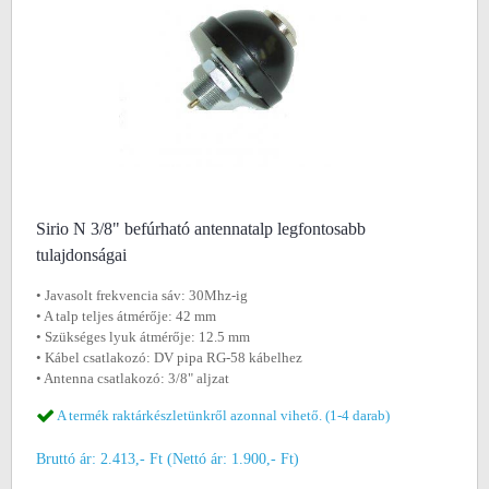
Sirio N 3/8" befúrható antennatalp legfontosabb
tulajdonságai
• Javasolt frekvencia sáv: 30Mhz-ig
• A talp teljes átmérője: 42 mm
• Szükséges lyuk átmérője: 12.5 mm
• Kábel csatlakozó: DV pipa RG-58 kábelhez
• Antenna csatlakozó: 3/8" aljzat
A termék raktárkészletünkről azonnal vihető. (1-4 darab)
Bruttó ár: 2.413,- Ft (Nettó ár: 1.900,- Ft)