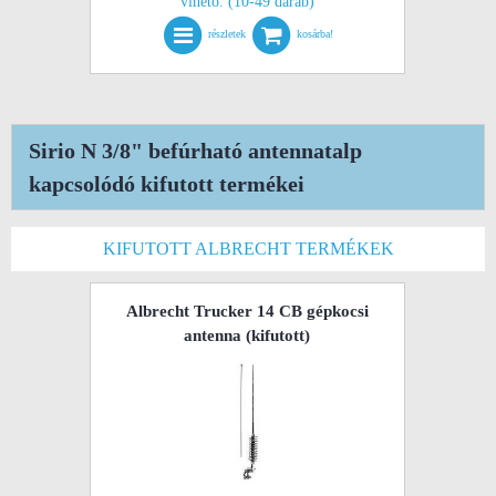
vihető. (10-49 darab)
részletek
kosárba!
Sirio N 3/8" befúrható antennatalp
kapcsolódó kifutott termékei
KIFUTOTT ALBRECHT TERMÉKEK
Albrecht Trucker 14 CB gépkocsi
antenna
(kifutott)