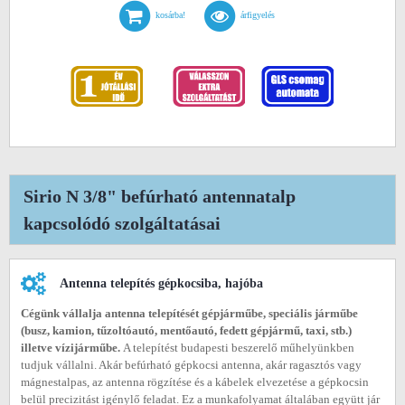
kosárba!
árfigyelés
Sirio N 3/8" befúrható antennatalp
kapcsolódó szolgáltatásai
Antenna telepítés gépkocsiba, hajóba
Cégünk vállalja antenna telepítését gépjárműbe, speciális járműbe
(busz, kamion, tűzoltóautó, mentőautó, fedett gépjármű, taxi, stb.)
illetve vízijárműbe.
A telepítést budapesti beszerelő műhelyünkben
tudjuk vállalni. Akár befúrható gépkocsi antenna, akár ragasztós vagy
mágnestalpas, az antenna rögzítése és a kábelek elvezetése a gépkocsin
belül precizitást igénylő feladat. Ez a munkafolyamat általában együtt jár