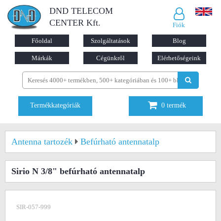
DND TELECOM
CENTER Kft.
Fiók
Főoldal
Szolgáltatások
Blog
Márkák
Cégünkről
Elérhetőségeink
Termékkategóriák
0
termék
Antenna tartozék
Befúrható antennatalp
Sirio N 3/8" befúrható antennatalp
SIR-057-999