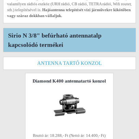
valamilyen rádiós eszköz (URH rádió, CB rádió, TETRA rádió, Wifi router,
stb.) telepítésével is.
Hajóantenna telepítését vízi járművekre kikötőben
vagy száraz dokkban vállaljuk.
Sirio N 3/8" befúrható antennatalp
kapcsolódó termékei
ANTENNA TARTÓ KONZOL
Diamond K400 antennatartó konzol
Bruttó ár: 18.288,- Ft (Nettó ár: 14.400,- Ft)