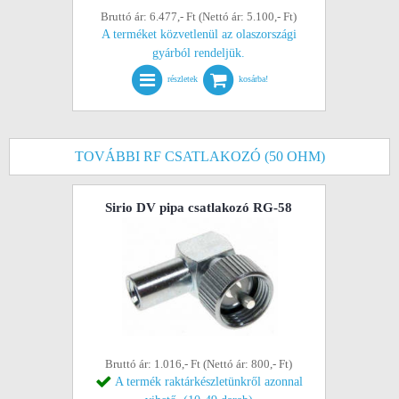
Bruttó ár: 6.477,- Ft (Nettó ár: 5.100,- Ft)
A terméket közvetlenül az olaszországi
gyárból rendeljük.
részletek
kosárba!
TOVÁBBI RF CSATLAKOZÓ (50 OHM)
Sirio DV pipa csatlakozó RG-58
Bruttó ár: 1.016,- Ft (Nettó ár: 800,- Ft)
A termék raktárkészletünkről azonnal