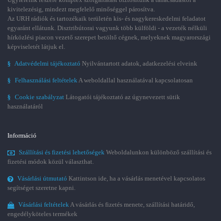
kivitelezésig, mindezt megfelelő minőséggel párosítva.
Az URH rádiók és tartozékaik területén kis- és nagykereskedelmi feladatot
egyaránt ellátunk. Disztribútorai vagyunk több külföldi - a vezeték nélküli
hírközlési piacon vezető szerepet betöltő cégnek, melyeknek magyarországi
képviseletét látjuk el.
§
Adatvédelmi tájékoztató
Nyilvántartott adatok, adatkezelési elveink
§
Felhasználási feltételek
A weboldallal használatával kapcsolatosan
§
Cookie szabályzat
Látogatói tájékoztató az úgynevezett sütik
használatáról
Információ
Szállítási és fizetési lehetőségek
Weboldalunkon különböző szállítási és
fizetési módok közül választhat.
Vásárlási útmutató
Kattintson ide, ha a vásárlás menetével kapcsolatos
segítséget szeretne kapni.
Vásárlási feltételek
A vásárlás és fizetés menete, szállítási határidő,
engedélyköteles termékek