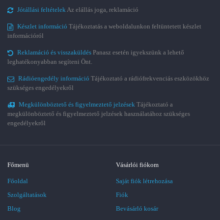
Jótállási feltételek
Az elállás joga, reklamáció
Készlet információ
Tájékoztatás a weboldalunkon feltüntetett készlet
információról
Reklamáció és visszaküldés
Panasz esetén igyekszünk a lehető
leghatékonyabban segíteni Önt.
Rádióengedély információ
Tájékoztató a rádiófrekvenciás eszközökhöz
szükséges engedélyekről
Megkülönböztető és figyelmeztető jelzések
Tájékoztató a
megkülönböztető és figyelmeztető jelzések használatához szükséges
engedélyekről
Főmenü
Vásárlói fiókom
Főoldal
Saját fiók létrehozása
Szolgáltatások
Fiók
Blog
Bevásárló kosár