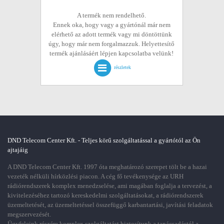
A termék nem rendelhető.
Ennek oka, hogy vagy a gyártónál már nem
elérhető az adott termék vagy mi döntöttünk
úgy, hogy már nem forgalmazzuk. Helyettesítő
termék ajánlásáért lépjen kapcsolatba velünk!
részletek
DND Telecom Center Kft. - Teljes körű szolgáltatással a gyártótól az Ön
ajtajáig
A DND Telecom Center Kft. 1997 óta meghatározó szerepet tölt be a hazai
vezeték nélküli hírközlési piacon. A cég fő tevékenysége az URH
rádiórendszerek komplex menedzselése, ami magában foglalja a tervezést, a
kivitelezéséhez tartozó kereskedelmi szolgáltatásokat, a rádiórendszerek
üzemeltetését, az üzemeltetéssel összefüggő karbantartási, javítási feladatok
megszervezését.
Ügyfeleink részére komplex szolgáltatást biztosítunk a tanácsadástól a