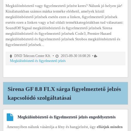
Megkülönböztető vagy figyelmeztető jelzést keres? Nálunk jó helyen jár!
Kínálatunkban számos márka terméke elérhető, amelyek közül
megkülönböztető jelzések esetén ezen a linken, figyelmeztető jelzések
esetén ezen a linken vagy a bal oldali termékkategóriákban tud választani:
SoundOff Signal megkülönböztető és figyelmeztető jelzések Sirena
megkülönböztető és figyelmeztető jelzések Code3, Premier Hazard
megkülönböztető és figyelmeztető jelzések Strobos megkülönböztető és
figyelmeztető jelzések...
DND Telecom Center Kft. •
2015-09-30 16:08:26 •
Megkülönböztető és figyelmeztető jelzés
Sirena GF 8.8 FLX sárga figyelmeztető jelzés
kapcsolódó szolgáltatásai
Megkülönböztető és figyelmeztető jelzés engedélyeztetés
Amennyiben nálunk vásárolja a fény és hangjelzést, úgy
ellátjuk minden