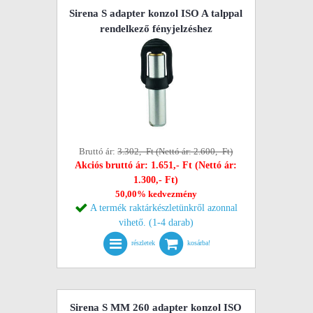
Sirena S adapter konzol ISO A talppal
rendelkező fényjelzéshez
Bruttó ár:
3.302,- Ft (Nettó ár: 2.600,- Ft)
Akciós bruttó ár: 1.651,- Ft (Nettó ár:
1.300,- Ft)
50,00% kedvezmény
A termék raktárkészletünkről azonnal
vihető. (1-4 darab)
részletek
kosárba!
Sirena S MM 260 adapter konzol ISO