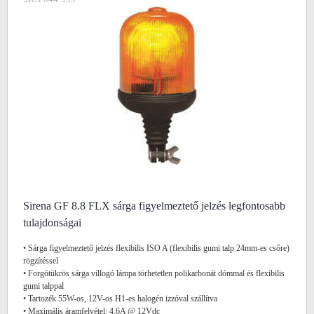
Sirena GF 8.8 FLX sárga figyelmeztető jelzés legfontosabb
tulajdonságai
• Sárga figyelmeztető jelzés flexibilis ISO A (flexibilis gumi talp 24mm-es csőre)
rögzítéssel
• Forgótükrös sárga villogó lámpa törhetetlen polikarbonát dómmal és flexibilis
gumi talppal
• Tartozék 55W-os, 12V-os H1-es halogén izzóval szállítva
• Maximális áramfelvétel: 4,6A @ 12Vdc