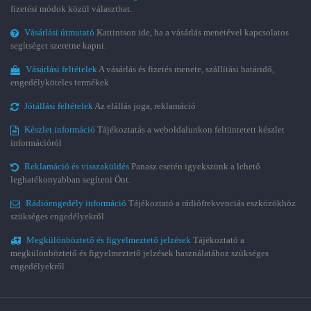
fizetési módok közül választhat.
Vásárlási útmutató
Kattintson ide, ha a vásárlás menetével kapcsolatos
segítséget szeretne kapni.
Vásárlási feltételek
A vásárlás és fizetés menete, szállítási határidő,
engedélyköteles termékek
Jótállási feltételek
Az elállás joga, reklamáció
Készlet információ
Tájékoztatás a weboldalunkon feltüntetett készlet
információról
Reklamáció és visszaküldés
Panasz esetén igyekszünk a lehető
leghatékonyabban segíteni Önt.
Rádióengedély információ
Tájékoztató a rádiófrekvenciás eszközökhöz
szükséges engedélyekről
Megkülönböztető és figyelmeztető jelzések
Tájékoztató a
megkülönböztető és figyelmeztető jelzések használatához szükséges
engedélyekről