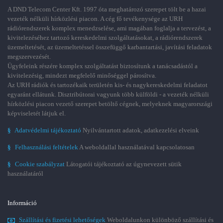
A DND Telecom Center Kft. 1997 óta meghatározó szerepet tölt be a hazai
vezeték nélküli hírközlési piacon. A cég fő tevékenysége az URH
rádiórendszerek komplex menedzselése, ami magában foglalja a tervezést, a
kivitelezéséhez tartozó kereskedelmi szolgáltatásokat, a rádiórendszerek
üzemeltetését, az üzemeltetéssel összefüggő karbantartási, javítási feladatok
megszervezését.
Ügyfeleink részére komplex szolgáltatást biztosítunk a tanácsadástól a
kivitelezésig, mindezt megfelelő minőséggel párosítva.
Az URH rádiók és tartozékaik területén kis- és nagykereskedelmi feladatot
egyaránt ellátunk. Disztribútorai vagyunk több külföldi - a vezeték nélküli
hírközlési piacon vezető szerepet betöltő cégnek, melyeknek magyarországi
képviseletét látjuk el.
§
Adatvédelmi tájékoztató
Nyilvántartott adatok, adatkezelési elveink
§
Felhasználási feltételek
A weboldallal használatával kapcsolatosan
§
Cookie szabályzat
Látogatói tájékoztató az úgynevezett sütik
használatáról
Információ
Szállítási és fizetési lehetőségek
Weboldalunkon különböző szállítási és