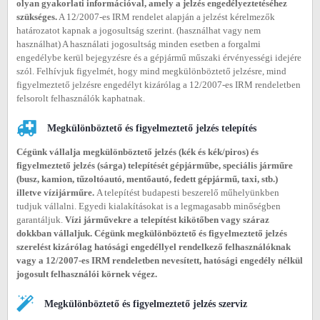
olyan gyakorlati információval, amely a jelzés engedélyeztetéséhez
szükséges.
A 12/2007-es IRM rendelet alapján a jelzést kérelmezők
határozatot kapnak a jogosultság szerint. (használhat vagy nem
használhat) A használati jogosultság minden esetben a forgalmi
engedélybe kerül bejegyzésre és a gépjármű műszaki érvényességi idejére
szól. Felhívjuk figyelmét, hogy mind megkülönböztető jelzésre, mind
figyelmeztető jelzésre engedélyt kizárólag a 12/2007-es IRM rendeletben
felsorolt felhasználók kaphatnak.
Megkülönböztető és figyelmeztető jelzés telepítés
Cégünk vállalja megkülönböztető jelzés (kék és kék/piros) és
figyelmeztető jelzés (sárga) telepítését gépjárműbe, speciális járműre
(busz, kamion, tűzoltóautó, mentőautó, fedett gépjármű, taxi, stb.)
illetve vízijárműre.
A telepítést budapesti beszerelő műhelyünkben
tudjuk vállalni. Egyedi kialakításokat is a legmagasabb minőségben
garantáljuk.
Vízi járművekre a telepítést kikötőben vagy száraz
dokkban vállaljuk. Cégünk megkülönböztető és figyelmeztető jelzés
szerelést kizárólag hatósági engedéllyel rendelkező felhasználóknak
vagy a 12/2007-es IRM rendeletben nevesített, hatósági engedély nélkül
jogosult felhasználói körnek végez.
Megkülönböztető és figyelmeztető jelzés szerviz