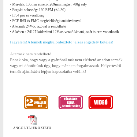
• Méretek: 135mm átmérő, 269mm magas, 700g súly
• Forgási sebesség: 160 RPM (+/- 30)
• IP54 por és vízállóság
• ECE R65 és EMC megfelelőségi tanúsítvánnyal
• A termék 24Vdc izzóval is rendelhető
• A képen a 24127 kódszámú 12V-os verzió látható, az ár is erre vonatkozik
Figyelem! A termék megkülönböztető jelzés engedély köteles!
A termék nem rendelhető.
Ennek oka, hogy vagy a gyártónál már nem elérhető az adott termék
vagy mi döntöttünk úgy, hogy már nem forgalmazzuk. Helyettesítő
termék ajánlásáért lépjen kapcsolatba velünk!
ANGOL TÁJÉKOZTATÓ