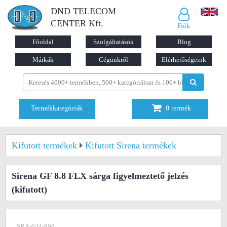
DND TELECOM
CENTER Kft.
Fiók
Főoldal
Szolgáltatások
Blog
Márkák
Cégünkről
Elérhetőségeink
Termékkategóriák
0
termék
Kifutott termékek
Kifutott Sirena termékek
Sirena GF 8.8 FLX sárga figyelmeztető jelzés
(kifutott)
SRA-044-999