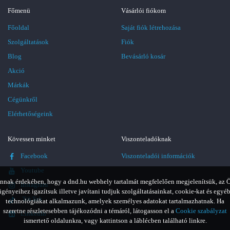
Főmenü
Vásárlói fiókom
Főoldal
Saját fiók létrehozása
Szolgáltatások
Fiók
Blog
Bevásárló kosár
Akció
Márkák
Cégünkről
Elérhetőségeink
Kövessen minket
Viszonteladóknak
Facebook
Viszonteladói információk
Youtube
nnak érdekében, hogy a dnd.hu webhely tartalmát megfelelően megjelenítsük, az 
Instagram
igényeihez igazítsuk illetve javítani tudjuk szolgáltatásainkat, cookie-kat és egyé
TikTok
technológiákat alkalmazunk, amelyek személyes adatokat tartalmazhatnak. Ha
szeretne részletesebben tájékozódni a témáról, látogasson el a
Cookie szabályzat
LinkedIn
ismertető oldalunkra, vagy kattintson a láblécben található linkre.