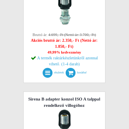
Bruttó ár:
4.699,- Ft (Nettó ár: 3.700,- Ft)
Akciós bruttó ár: 2.350,- Ft (Nettó ár:
1.850,- Ft)
49,99% kedvezmény
A termék raktárkészletünkről azonnal
vihető. (1-4 darab)
részletek
kosárba!
Sirena B adapter konzol ISO A talppal
rendelkező villogóhoz