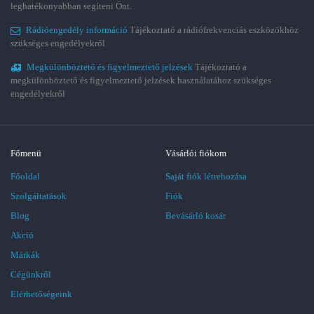
leghatékonyabban segíteni Önt.
Rádióengedély információ
Tájékoztató a rádiófrekvenciás eszközökhöz
szükséges engedélyekről
Megkülönböztető és figyelmeztető jelzések
Tájékoztató a
megkülönböztető és figyelmeztető jelzések használatához szükséges
engedélyekről
Főmenü
Vásárlói fiókom
Főoldal
Saját fiók létrehozása
Szolgáltatások
Fiók
Blog
Bevásárló kosár
Akció
Márkák
Cégünkről
Elérhetőségeink