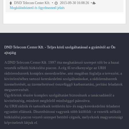
DND Telecom Center Kft. •
2015-09-30 16:08:26 •
Megkülönböztető és figyelmeztető jelzés
DND Telecom Center Kft. - Teljes körű szolgáltatással a gyártótól az Ön
ajtajáig
A DND Telecom Center Kft. 1997 óta meghatározó szerepet tölt be a hazai
vezeték nélküli hírközlési piacon. A cég fő tevékenysége az URH
rádiórendszerek komplex menedzselése, ami magában foglalja a tervezést, a
kivitelezéséhez tartozó kereskedelmi szolgáltatásokat, a rádiórendszerek
üzemeltetését, az üzemeltetéssel összefüggő karbantartási, javítási feladatok
megszervezését.
Ügyfeleink részére komplex szolgáltatást biztosítunk a tanácsadástól a
kivitelezésig, mindezt megfelelő minőséggel párosítva.
Az URH rádiók és tartozékaik területén kis- és nagykereskedelmi feladatot
egyaránt ellátunk. Disztribútorai vagyunk több külföldi - a vezeték nélküli
hírközlési piacon vezető szerepet betöltő cégnek, melyeknek magyarországi
képviseletét látjuk el.