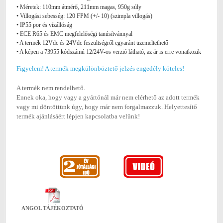
• Méretek: 110mm átmérő, 211mm magas, 950g súly
• Villogási sebesség: 120 FPM (+/- 10) (szimpla villogás)
• IP55 por és vízállóság
• ECE R65 és EMC megfelelőségi tanúsítvánnyal
• A termék 12Vdc és 24Vdc feszültségről egyaránt üzemeltethető
• A képen a 73955 kódszámú 12/24V-os verzió látható, az ár is erre vonatkozik
Figyelem! A termék megkülönböztető jelzés engedély köteles!
A termék nem rendelhető.
Ennek oka, hogy vagy a gyártónál már nem elérhető az adott termék
vagy mi döntöttünk úgy, hogy már nem forgalmazzuk. Helyettesítő
termék ajánlásáért lépjen kapcsolatba velünk!
ANGOL TÁJÉKOZTATÓ