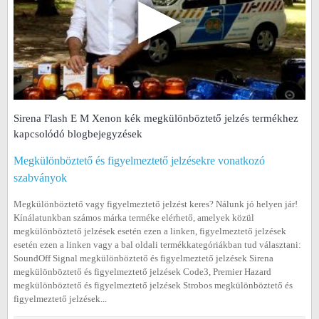
▶
Sirena Flash E M Xenon kék megkülönböztető jelzés termékhez
kapcsolódó blogbejegyzések
Megkülönböztető és figyelmeztető jelzésekre vonatkozó
szabványok
Megkülönböztető vagy figyelmeztető jelzést keres? Nálunk jó helyen jár!
Kínálatunkban számos márka terméke elérhető, amelyek közül
megkülönböztető jelzések esetén ezen a linken, figyelmeztető jelzések
esetén ezen a linken vagy a bal oldali termékkategóriákban tud választani:
SoundOff Signal megkülönböztető és figyelmeztető jelzések Sirena
megkülönböztető és figyelmeztető jelzések Code3, Premier Hazard
megkülönböztető és figyelmeztető jelzések Strobos megkülönböztető és
figyelmeztető jelzések...