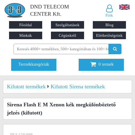
DND TELECOM
CENTER Kft.
Fiók
Főoldal
Szolgáltatások
Blog
Márkák
Cégünkről
Elérhetőségeink
Termékkategóriák
0
termék
Kifutott termékek
Kifutott Sirena termékek
Sirena Flash E M Xenon kék megkülönböztető
jelzés
(kifutott)
SRA-158-999