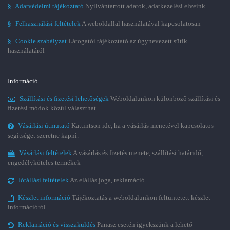
§
Adatvédelmi tájékoztató
Nyilvántartott adatok, adatkezelési elveink
§
Felhasználási feltételek
A weboldallal használatával kapcsolatosan
§
Cookie szabályzat
Látogatói tájékoztató az úgynevezett sütik
használatáról
Információ
Szállítási és fizetési lehetőségek
Weboldalunkon különböző szállítási és
fizetési módok közül választhat.
Vásárlási útmutató
Kattintson ide, ha a vásárlás menetével kapcsolatos
segítséget szeretne kapni.
Vásárlási feltételek
A vásárlás és fizetés menete, szállítási határidő,
engedélyköteles termékek
Jótállási feltételek
Az elállás joga, reklamáció
Készlet információ
Tájékoztatás a weboldalunkon feltüntetett készlet
információról
Reklamáció és visszaküldés
Panasz esetén igyekszünk a lehető