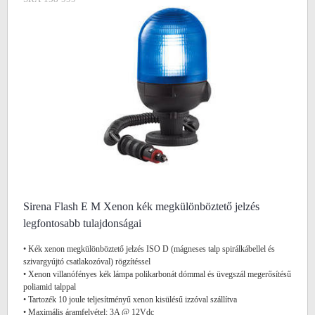
Sirena Flash E M Xenon kék megkülönböztető jelzés
legfontosabb tulajdonságai
• Kék xenon megkülönböztető jelzés ISO D (mágneses talp spirálkábellel és
szivargyújtó csatlakozóval) rögzítéssel
• Xenon villanófényes kék lámpa polikarbonát dómmal és üvegszál megerősítésű
poliamid talppal
• Tartozék 10 joule teljesítményű xenon kisülésű izzóval szállítva
• Maximális áramfelvétel: 3A @ 12Vdc