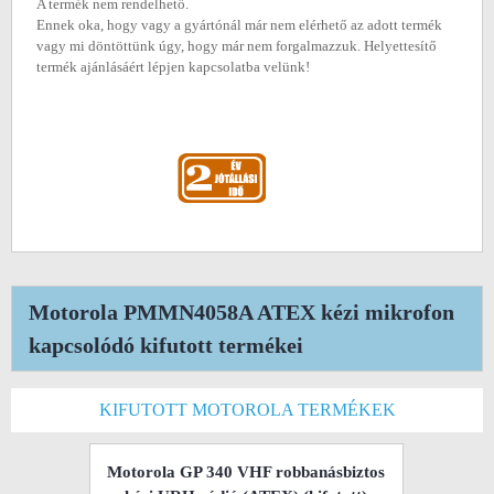
A termék nem rendelhető.
Ennek oka, hogy vagy a gyártónál már nem elérhető az adott termék
vagy mi döntöttünk úgy, hogy már nem forgalmazzuk. Helyettesítő
termék ajánlásáért lépjen kapcsolatba velünk!
Motorola PMMN4058A ATEX kézi mikrofon
kapcsolódó kifutott termékei
KIFUTOTT MOTOROLA TERMÉKEK
Motorola GP 340 VHF robbanásbiztos