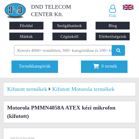
DND TELECOM
CENTER Kft.
Fiók
Főoldal
Szolgáltatások
Blog
Márkák
Cégünkről
Elérhetőségeink
Termékkategóriák
0
termék
Kifutott termékek
Kifutott Motorola termékek
Motorola PMMN4058A ATEX kézi mikrofon
(kifutott)
MOT-040-999