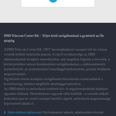
DND Telecom Center Kft. - Teljes körű szolgáltatással a gyártótól az Ön
ajtajáig
A DND Telecom Center Kft. 1997 óta meghatározó szerepet tölt be a hazai
vezeték nélküli hírközlési piacon. A cég fő tevékenysége az URH
rádiórendszerek komplex menedzselése, ami magában foglalja a tervezést, a
kivitelezéséhez tartozó kereskedelmi szolgáltatásokat, a rádiórendszerek
üzemeltetését, az üzemeltetéssel összefüggő karbantartási, javítási feladatok
megszervezését.
Ügyfeleink részére komplex szolgáltatást biztosítunk a tanácsadástól a
kivitelezésig, mindezt megfelelő minőséggel párosítva.
Az URH rádiók és tartozékaik területén kis- és nagykereskedelmi feladatot
egyaránt ellátunk. Disztribútorai vagyunk több külföldi - a vezeték nélküli
hírközlési piacon vezető szerepet betöltő cégnek, melyeknek magyarországi
képviseletét látjuk el.
§
Adatvédelmi tájékoztató
Nyilvántartott adatok, adatkezelési elveink