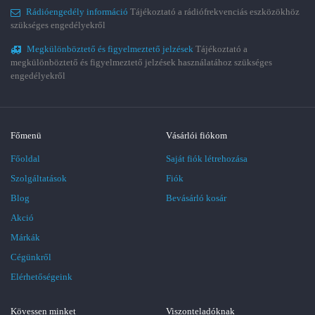
Rádióengedély információ
Tájékoztató a rádiófrekvenciás eszközökhöz
szükséges engedélyekről
Megkülönböztető és figyelmeztető jelzések
Tájékoztató a
megkülönböztető és figyelmeztető jelzések használatához szükséges
engedélyekről
Főmenü
Vásárlói fiókom
Főoldal
Saját fiók létrehozása
Szolgáltatások
Fiók
Blog
Bevásárló kosár
Akció
Márkák
Cégünkről
Elérhetőségeink
Kövessen minket
Viszonteladóknak