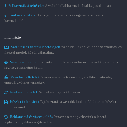
§
Felhasználási feltételek
A weboldallal használatával kapcsolatosan
§
Cookie szabályzat
Látogatói tájékoztató az úgynevezett sütik
használatáról
Információ
Szállítási és fizetési lehetőségek
Weboldalunkon különböző szállítási és
fizetési módok közül választhat.
Vásárlási útmutató
Kattintson ide, ha a vásárlás menetével kapcsolatos
segítséget szeretne kapni.
Vásárlási feltételek
A vásárlás és fizetés menete, szállítási határidő,
engedélyköteles termékek
Jótállási feltételek
Az elállás joga, reklamáció
Készlet információ
Tájékoztatás a weboldalunkon feltüntetett készlet
információról
Reklamáció és visszaküldés
Panasz esetén igyekszünk a lehető
leghatékonyabban segíteni Önt.