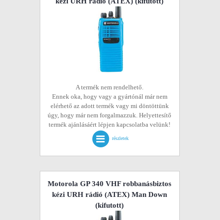
kézi URH rádió (ATEX)
(kifutott)
A termék nem rendelhető.
Ennek oka, hogy vagy a gyártónál már nem
elérhető az adott termék vagy mi döntöttünk
úgy, hogy már nem forgalmazzuk. Helyettesítő
termék ajánlásáért lépjen kapcsolatba velünk!
részletek
Motorola GP 340 VHF robbanásbiztos
kézi URH rádió (ATEX) Man Down
(kifutott)