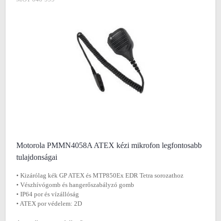
Motorola PMMN4058A ATEX kézi mikrofon legfontosabb
tulajdonságai
• Kizárólag kék GP ATEX és MTP850Ex EDR Tetra sorozathoz
• Vészhívógomb és hangerőszabályzó gomb
• IP64 por és vízállóság
• ATEX por védelem: 2D