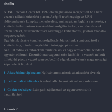
ajtajáig
A DND Telecom Center Kft. 1997 óta meghatározó szerepet tölt be a hazai
vezeték nélküli hírközlési piacon. A cég fő tevékenysége az URH
rádiórendszerek komplex menedzselése, ami magában foglalja a tervezést, a
kivitelezéséhez tartozó kereskedelmi szolgáltatásokat, a rádiórendszerek
üzemeltetését, az üzemeltetéssel összefüggő karbantartási, javítási feladatok
megszervezését.
Ügyfeleink részére komplex szolgáltatást biztosítunk a tanácsadástól a
kivitelezésig, mindezt megfelelő minőséggel párosítva.
Az URH rádiók és tartozékaik területén kis- és nagykereskedelmi feladatot
egyaránt ellátunk. Disztribútorai vagyunk több külföldi - a vezeték nélküli
hírközlési piacon vezető szerepet betöltő cégnek, melyeknek magyarországi
képviseletét látjuk el.
§
Adatvédelmi tájékoztató
Nyilvántartott adatok, adatkezelési elveink
§
Felhasználási feltételek
A weboldallal használatával kapcsolatosan
§
Cookie szabályzat
Látogatói tájékoztató az úgynevezett sütik
használatáról
Információ