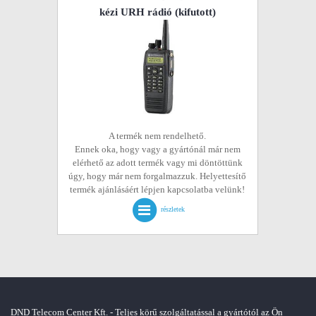
kézi URH rádió
(kifutott)
A termék nem rendelhető.
Ennek oka, hogy vagy a gyártónál már nem
elérhető az adott termék vagy mi döntöttünk
úgy, hogy már nem forgalmazzuk. Helyettesítő
termék ajánlásáért lépjen kapcsolatba velünk!
részletek
DND Telecom Center Kft. - Teljes körű szolgáltatással a gyártótól az Ön