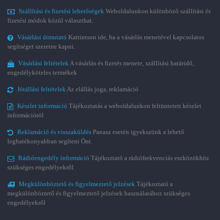
Szállítási és fizetési lehetőségek
Weboldalunkon különböző szállítási és
fizetési módok közül választhat.
Vásárlási útmutató
Kattintson ide, ha a vásárlás menetével kapcsolatos
segítséget szeretne kapni.
Vásárlási feltételek
A vásárlás és fizetés menete, szállítási határidő,
engedélyköteles termékek
Jótállási feltételek
Az elállás joga, reklamáció
Készlet információ
Tájékoztatás a weboldalunkon feltüntetett készlet
információról
Reklamáció és visszaküldés
Panasz esetén igyekszünk a lehető
leghatékonyabban segíteni Önt.
Rádióengedély információ
Tájékoztató a rádiófrekvenciás eszközökhöz
szükséges engedélyekről
Megkülönböztető és figyelmeztető jelzések
Tájékoztató a
megkülönböztető és figyelmeztető jelzések használatához szükséges
engedélyekről