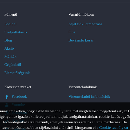
Főmenü
Vásárlói fiókom
Főoldal
Saját fiók létrehozása
Szolgáltatások
Fiók
Blog
Bevásárló kosár
Akció
Márkák
Cégünkről
Elérhetőségeink
Kövessen minket
Viszonteladóknak
Facebook
Viszonteladói információk
Youtube
nnak érdekében, hogy a dnd.hu webhely tartalmát megfelelően megjelenítsük, az 
Instagram
igényeihez igazítsuk illetve javítani tudjuk szolgáltatásainkat, cookie-kat és egyé
TikTok
technológiákat alkalmazunk, amelyek személyes adatokat tartalmazhatnak. Ha
szeretne részletesebben tájékozódni a témáról, látogasson el a
Cookie szabályzat
LinkedIn