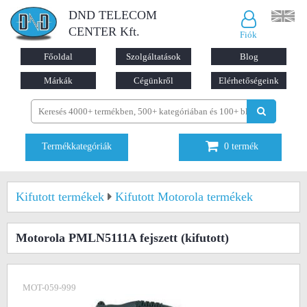
DND TELECOM
CENTER Kft.
Fiók
Főoldal
Szolgáltatások
Blog
Márkák
Cégünkről
Elérhetőségeink
Termékkategóriák
0
termék
Kifutott termékek
Kifutott Motorola termékek
Motorola PMLN5111A fejszett
(kifutott)
MOT-059-999