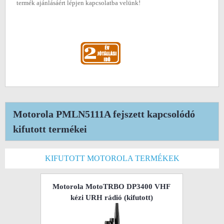
termék ajánlásáért lépjen kapcsolatba velünk!
Motorola PMLN5111A fejszett kapcsolódó
kifutott termékei
KIFUTOTT MOTOROLA TERMÉKEK
Motorola MotoTRBO DP3400 VHF
kézi URH rádió
(kifutott)