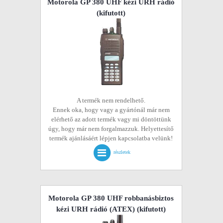
Motorola GP 380 UHF kézi URH rádió
(kifutott)
A termék nem rendelhető.
Ennek oka, hogy vagy a gyártónál már nem
elérhető az adott termék vagy mi döntöttünk
úgy, hogy már nem forgalmazzuk. Helyettesítő
termék ajánlásáért lépjen kapcsolatba velünk!
részletek
Motorola GP 380 UHF robbanásbiztos
kézi URH rádió (ATEX)
(kifutott)