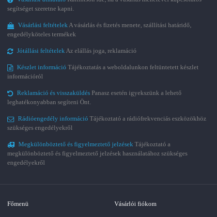
segítséget szeretne kapni.
Vásárlási feltételek
A vásárlás és fizetés menete, szállítási határidő,
engedélyköteles termékek
Jótállási feltételek
Az elállás joga, reklamáció
Készlet információ
Tájékoztatás a weboldalunkon feltüntetett készlet
információról
Reklamáció és visszaküldés
Panasz esetén igyekszünk a lehető
leghatékonyabban segíteni Önt.
Rádióengedély információ
Tájékoztató a rádiófrekvenciás eszközökhöz
szükséges engedélyekről
Megkülönböztető és figyelmeztető jelzések
Tájékoztató a
megkülönböztető és figyelmeztető jelzések használatához szükséges
engedélyekről
Főmenü
Vásárlói fiókom