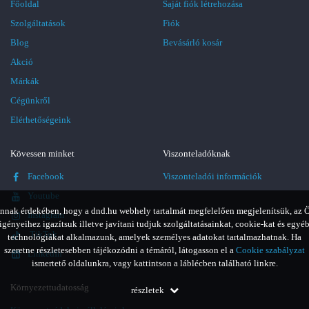
Főoldal
Saját fiók létrehozása
Szolgáltatások
Fiók
Blog
Bevásárló kosár
Akció
Márkák
Cégünkről
Elérhetőségeink
Kövessen minket
Viszonteladóknak
Facebook
Viszonteladói információk
Youtube
nnak érdekében, hogy a dnd.hu webhely tartalmát megfelelően megjelenítsük, az 
Instagram
igényeihez igazítsuk illetve javítani tudjuk szolgáltatásainkat, cookie-kat és egyé
TikTok
technológiákat alkalmazunk, amelyek személyes adatokat tartalmazhatnak. Ha
szeretne részletesebben tájékozódni a témáról, látogasson el a
Cookie szabályzat
LinkedIn
ismertető oldalunkra, vagy kattintson a láblécben található linkre.
Környezettudatosság
részletek