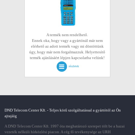
A termék nem rendelhető.
Ennek oka, hogy vagy a gyártónál már nem
elérhető az adott termék vagy mi döntöttünk
úgy, hogy már nem forgalmazzuk. Helyettesítő
termék ajánlásáért lépjen kapcsolatba velünk!
részletek
DND Telecom Center Kft. - Teljes körű szolgáltatással a gyártótól az Ön
ajtajáig
A DND Telecom Center Kft. 1997 óta meghatározó szerepet tölt be a hazai
vezeték nélküli hírközlési piacon. A cég fő tevékenysége az URH