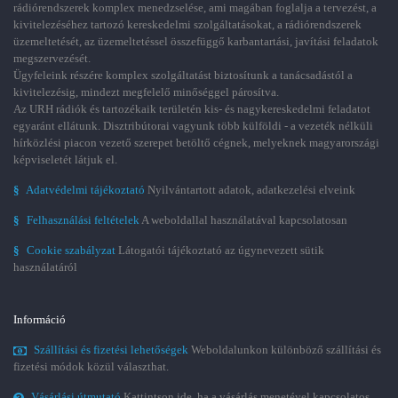
rádiórendszerek komplex menedzselése, ami magában foglalja a tervezést, a
kivitelezéséhez tartozó kereskedelmi szolgáltatásokat, a rádiórendszerek
üzemeltetését, az üzemeltetéssel összefüggő karbantartási, javítási feladatok
megszervezését.
Ügyfeleink részére komplex szolgáltatást biztosítunk a tanácsadástól a
kivitelezésig, mindezt megfelelő minőséggel párosítva.
Az URH rádiók és tartozékaik területén kis- és nagykereskedelmi feladatot
egyaránt ellátunk. Disztribútorai vagyunk több külföldi - a vezeték nélküli
hírközlési piacon vezető szerepet betöltő cégnek, melyeknek magyarországi
képviseletét látjuk el.
§
Adatvédelmi tájékoztató
Nyilvántartott adatok, adatkezelési elveink
§
Felhasználási feltételek
A weboldallal használatával kapcsolatosan
§
Cookie szabályzat
Látogatói tájékoztató az úgynevezett sütik
használatáról
Információ
Szállítási és fizetési lehetőségek
Weboldalunkon különböző szállítási és
fizetési módok közül választhat.
Vásárlási útmutató
Kattintson ide, ha a vásárlás menetével kapcsolatos