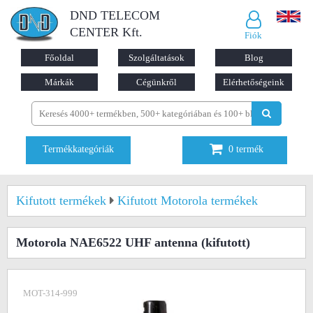
DND TELECOM
CENTER Kft.
Fiók
Főoldal
Szolgáltatások
Blog
Márkák
Cégünkről
Elérhetőségeink
Termékkategóriák
0
termék
Kifutott termékek
Kifutott Motorola termékek
Motorola NAE6522 UHF antenna
(kifutott)
MOT-314-999