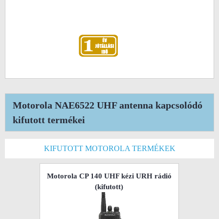
Motorola NAE6522 UHF antenna kapcsolódó
kifutott termékei
KIFUTOTT MOTOROLA TERMÉKEK
Motorola CP 140 UHF kézi URH rádió
(kifutott)