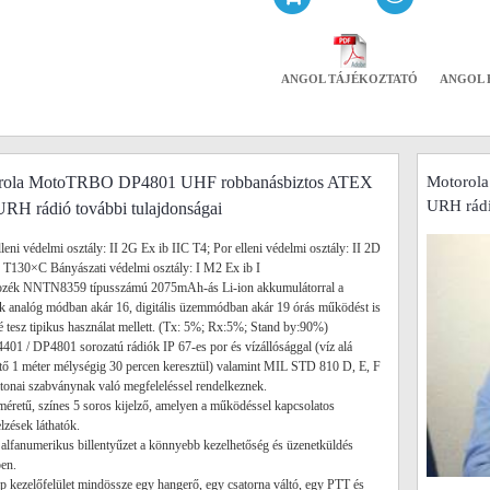
ANGOL TÁJÉKOZTATÓ
ANGOL 
rola MotoTRBO DP4801 UHF robbanásbiztos ATEX
Motorol
URH rádi
URH rádió további tulajdonságai
lleni védelmi osztály: II 2G Ex ib IIC T4; Por elleni védelmi osztály: II 2D
 T130×C Bányászati védelmi osztály: I M2 Ex ib I
rtozék NNTN8359 típusszámú 2075mAh-ás Li-ion akkumulátorral a
k analóg módban akár 16, digitális üzemmódban akár 19 órás működést is
é tesz tipikus használat mellett. (Tx: 5%; Rx:5%; Stand by:90%)
401 / DP4801 sorozatú rádiók IP 67-es por és vízállósággal (víz alá
tő 1 méter mélységig 30 percen keresztül) valamint MIL STD 810 D, E, F
tonai szabványnak való megfeleléssel rendelkeznek.
éretű, színes 5 soros kijelző, amelyen a működéssel kapcsolatos
elzések láthatók.
s alfanumerikus billentyűzet a könnyebb kezelhetőség és üzenetküldés
en.
ap kezelőfelület mindössze egy hangerő, egy csatorna váltó, egy PTT és