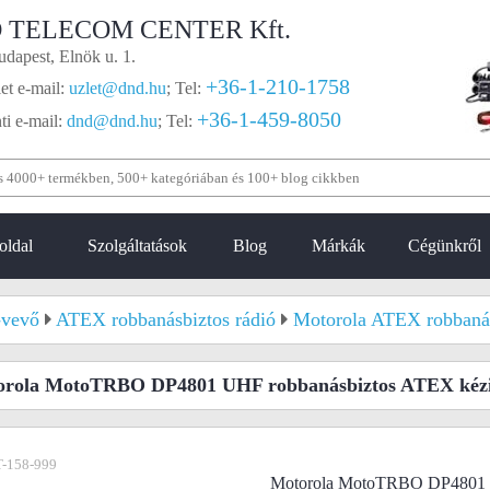
 TELECOM CENTER Kft.
dapest, Elnök u. 1.
+36-1-210-1758
et e-mail:
uzlet@dnd.hu
;
Tel:
+36-1-459-8050
i e-mail:
dnd@dnd.hu
;
Tel:
oldal
Szolgáltatások
Blog
Márkák
Cégünkről
vevő
ATEX robbanásbiztos rádió
Motorola ATEX robbaná
orola MotoTRBO DP4801 UHF robbanásbiztos ATEX kéz
-158-999
Motorola MotoTRBO DP4801 