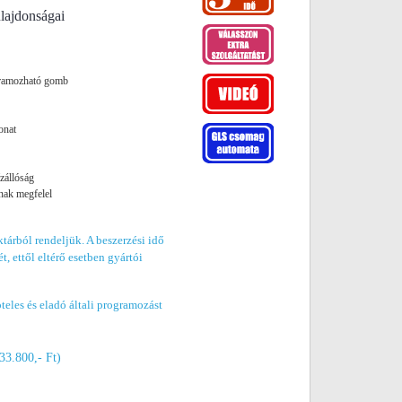
lajdonságai
ogramozható gomb
vonat
zállóság
nak megfelel
tárból rendeljük. A beszerzési idő
t, ettől eltérő esetben gyártói
eles és eladó általi programozást
533.800,- Ft)