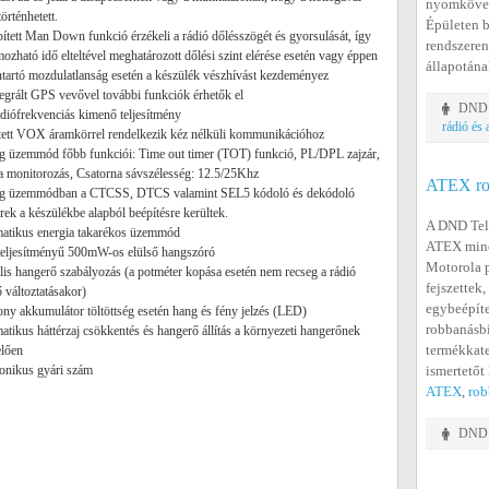
nyomköveté
örténhetett.
Épületen b
pített Man Down funkció érzékeli a rádió dőlésszögét és gyorsulását, így
rendszeren
ozható idő elteltével meghatározott dőlési szint elérése esetén vagy éppen
állapotána
tartó mozdulatlanság esetén a készülék vészhívást kezdeményez
tegrált GPS vevővel további funkciók érhetők el
DND T
diófrekvenciás kimenő teljesítmény
rádió és
tett VOX áramkörrel rendelkezik kéz nélküli kommunikációhoz
g üzemmód főbb funkciói: Time out timer (TOT) funkció, PL/DPL zajzár,
a monitorozás, Csatorna sávszélesség: 12.5/25Khz
ATEX rob
óg üzemmódban a CTCSS, DTCS valamint SEL5 kódoló és dekódoló
rek a készülékbe alapból beépítésre kerültek.
A DND Tele
matikus energia takarékos üzemmód
ATEX minős
teljesítményű 500mW-os elülső hangszóró
Motorola p
ális hangerő szabályozás (a potméter kopása esetén nem recseg a rádió
fejszettek
 változtatásakor)
egybeépít
ony akkumulátor töltöttség esetén hang és fény jelzés (LED)
robbanásbi
atikus háttérzaj csökkentés és hangerő állítás a környezeti hangerőnek
termékkate
elően
ronikus gyári szám
ismertetőt
ATEX
,
rob
DND T