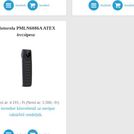
részletek
kosárba!
részletek
kosárba
otorola PMLN6086A ATEX
övcsipesz
tó ár: 4.191,- Ft (Nettó ár: 3.300,- Ft)
 terméket közvetlenül az európai
raktárból rendeljük.