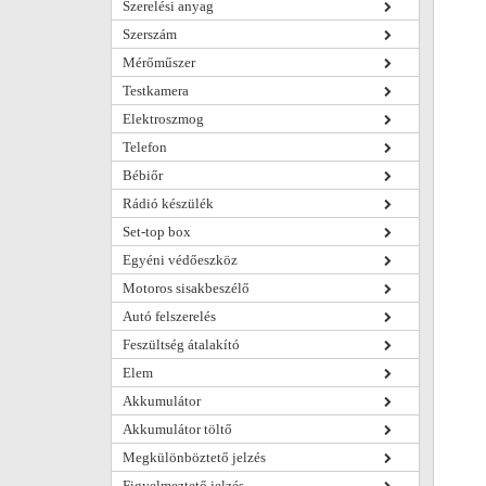
Szerelési anyag
Szerszám
Mérőműszer
Testkamera
Elektroszmog
Telefon
Bébiőr
Rádió készülék
Set-top box
Egyéni védőeszköz
Motoros sisakbeszélő
Autó felszerelés
Feszültség átalakító
Elem
Akkumulátor
Akkumulátor töltő
Megkülönböztető jelzés
Figyelmeztető jelzés