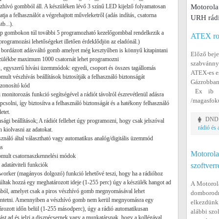
zhívó gombból áll. A készüléken lévő 3 színű LED kijelző folyamatosan
Motorol
tatja a felhasználót a végrehajtott műveleketről (adás indítás, csatorna
URH rádi
tb...).
ap gombokon túl további 5 programozható kezelőgombbal rendelkezik a
ATEX rob
(programozási lehetőségeket illetően érdeklődjön az eladónál.)
 bordázott adásváltó gomb amelyet még kesztyűben is könnyű kitapintani
Előző beje
zülékbe maximum 1000 csatornát lehet programozni
szabvánnya
, egyszerű hívási üzemmódok: egyedi, csoport és összes tagállomás
ATEX-es es
omult vészhívás beállítások biztosítják a felhasználó biztonságát
Gázrobban
zonosító kód
Ex ib IIC
i monitorozás funkció segítségével a rádiót távolról észrevétlenül adásra
/magasfokú
apcsolni, így biztosítva a felhasználó biztonságát és a hatékony felhasználó
etet.
DND T
nsági beállítások; A rádiót fellehet úgy programozni, hogy csak jelszóval
rádió és
n kiolvasni az adatokat.
sználó által választható vagy automatikus analóg/digitális üzemmód
ás
Motorola
omult csatornaszkennelési módok
t adatátviteli funkciók
szoftverr
worker (magányos dolgozó) funkció lehetővé teszi, hogy ha a rádióhoz
ltak hozzá egy meghatározott ideje (1-255 perc) úgy a készülék hangot ad
A Motorol
ból, amelyet csak a piros vészhívó gomb megnyomásával lehet
domborodna
ntetni. Amennyiben a vészhívó gomb nem kerül megnyomásra egy
elkezdünk 
rozott időn belül (1-255 másodperc), úgy a rádió automatikusan
alábbi szo
ást ad és jelzi a diszpécsernek vagy a munkatársnak, hogy a kollégával