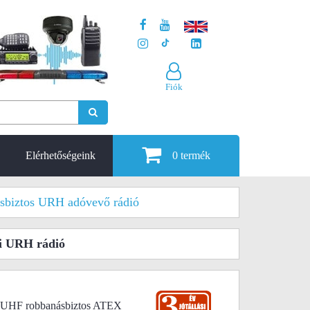
Fiók
Elérhetőségeink
0
termék
sbiztos URH adóvevő rádió
i URH rádió
UHF robbanásbiztos ATEX