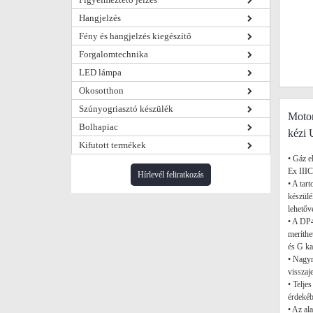
Hangjelzés
Fény és hangjelzés kiegészítő
Forgalomtechnika
LED lámpa
Okosotthon
Szúnyogriasztó készülék
Moto
Bolhapiac
kézi 
Kifutott termékek
• Gáz e
Ex IIIC
Hírlevél feliratkozás
• A ta
készülé
lehetőv
• A DP4
meríthe
és G ka
• Nagym
visszaj
• Telje
érdekéb
• Az al