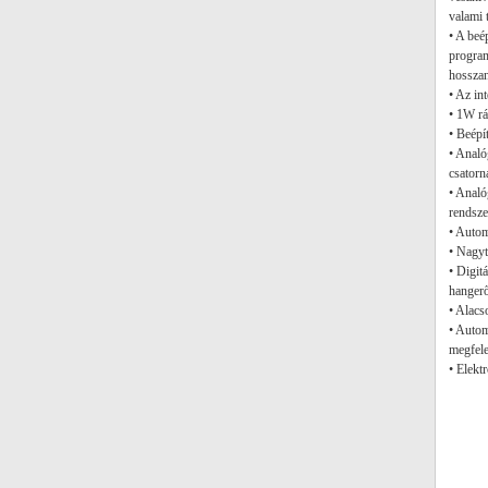
valami t
• A beé
program
hosszan
• Az in
• 1W rá
• Beépí
• Analó
csatorn
• Anal
rendsze
• Auto
• Nagy
• Digit
hangerő
• Alacs
• Autom
megfel
• Elekt