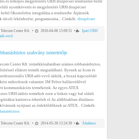
s és térképes megjelenítés URH diszpécser rendszeren belül
elüli nyomkövetés és megjelenítés URH diszpécser
 belül Okostelefon integrálása a rendszerbe Átjátszók
k távoli lekérdezése, programozása... Címkék:
diszpécser
elecom Center Kft. •
2016-04-06 15:09:51 •
Ipari URH
 adó-vevő
banásbiztos szabvány ismertetője
com Center Kft. termékkínálatában számos robbanásbiztos,
ítéssel ellátott termék megtalálható. Ilyenek az Icom és
rofesszionális URH adó-vevő rádiók, a hozzá kapcsolódó
, kézi mikrofonok valamint 3M Peltor hallásvédővel
ett kommunikációs termékeink. Az egyes ATEX
ztos URH rádiós termékek ezen a linken vagy bal oldali
góriákra kattintva érhetőek el.Az alábbiakban általános
 kívánunk nyújtani az érdeklődőknek az ATEX... Címkék:
banásbiztos
elecom Center Kft. •
2014-05-30 13:24:39 •
Általános