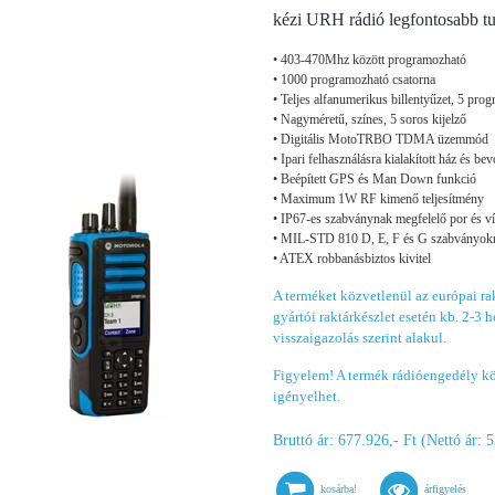
kézi URH rádió legfontosabb tu
• 403-470Mhz között programozható
• 1000 programozható csatorna
• Teljes alfanumerikus billentyűzet, 5 pr
• Nagyméretű, színes, 5 soros kijelző
• Digitális MotoTRBO TDMA üzemmód
• Ipari felhasználásra kialakított ház és be
• Beépített GPS és Man Down funkció
• Maximum 1W RF kimenő teljesítmény
• IP67-es szabványnak megfelelő por és ví
• MIL-STD 810 D, E, F és G szabványok
• ATEX robbanásbiztos kivitel
A terméket közvetlenül az európai rak
gyártói raktárkészlet esetén kb. 2-3 hé
visszaigazolás szerint alakul.
Figyelem! A termék rádióengedély köt
igényelhet.
Bruttó ár: 677.926,- Ft (Nettó ár: 
kosárba!
árfigyelés