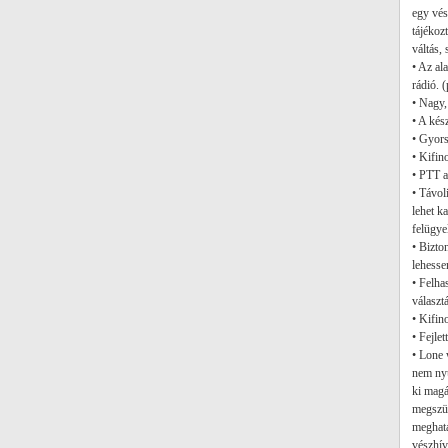
egy vés
tájékoz
váltás, s
• Az al
rádió. 
• Nagy,
• A kés
• Gyors
• Kifin
• PTT a
• Távol
lehet k
felügyel
• Bizto
lehesse
• Felha
választ
• Kifin
• Fejlet
• Lone 
nem nyú
ki magá
megszü
meghatá
vészhív