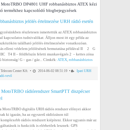
a MotoTRBO DP4801 UHF robbanásbiztos ATEX kézi
ó termékhez kapcsolódó blogbejegyzések
banásbiztos jelölés értelmezése URH rádió esetén
gyzésünkben részletesen ismertettük az ATEX robbanásbiztos
l kapcsolatos tudnivalókat. Álljon most itt egy példa az
zközökön található jelölés értelmezésére vonatkozóan.
ás elleni védelem jelölésének bemutatása példával II 2 G
 T4 II – földfelszín feletti munkavégzés 2 – kettes zóna
 biztonság/ G – gas / gáz... Címkék:
ATEX
,
robbanásbiztos
elecom Center Kft. •
2014-06-02 08:51:19 •
Ipari URH
 adó-vevő
 MotoTRBO rádiórendszer SmartPTT diszpécser
el
a MotoTRBO digitális URH rádiós rendszer előnyei akkor
k ki igazán, ha az egyszerű rádiózáson túl
komplexebb rádiós rendszert kiépíteni. Ekkor ugyanis már az
lgáltatások is funkciók is elérhetőek lesznek: GPS