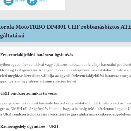
részletek
kosárba!
orola MotoTRBO DP4801 UHF robbanásbiztos ATEX
lgáltatásai
Frekvenciakijelölési határozat ügyintézés
iben egyedi frekvenciával vagy átjátszós rendszerben kívánja használni professzi
ól meg kell igényelni. Az egyedi frekvencia ideiglenes használatához a hatóság a 
eleti megbízás keretében vállalja az egyedi frekvenciakijelölési határozat megs
ggal történő ügyintézés adminisztrációs terhét.
URH rendszertechnikai tervezés
 és átjátszós frekvenciát használó beszéd vagy adatátviteli URH rádiós eszköz has
ges az NMHH-tól. Az igénylés feltétele, hogy a hatóság felé a kérelemmel együtt U
ja URH rendszertechnikai terv készítését és garantálja annak sikeres engedélyezt
Rádióengedély ügyintézés - URH