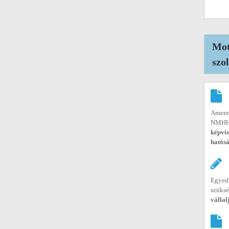
Mot
szo
Amenny
NMHH-t
képvis
hatósá
Egyedi
szüksé
vállal