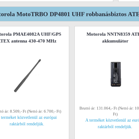
orola MotoTRBO DP4801 UHF robbanásbiztos ATEX
torola PMAE4082A UHF/GPS
Motorola NNTN8359 AT
TEX antenna 430-470 MHz
akkumulátor
Bruttó ár: 131.064,- Ft (Nettó ár: 1
tó ár: 8.509,- Ft (Nettó ár: 6.700,- Ft)
Ft)
 terméket közvetlenül az európai
A terméket közvetlenül az eur
raktárból rendeljük.
raktárból rendeljük.