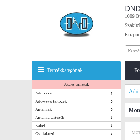
DND
1089 Bu
Szaküzl
Központ
Termékkategóriák
Fő
Akciós termékek
Adó-
Adó-vevő
Adó-vevő tartozék
Antennák
Mot
Antenna tartozék
Kábel
MOT
Csatlakozó