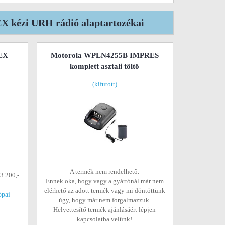
 kézi URH rádió alaptartozékai
EX
Motorola WPLN4255B IMPRES
komplett asztali töltő
(kifutott)
A termék nem rendelhető.
03.200,-
Ennek oka, hogy vagy a gyártónál már nem
elérhető az adott termék vagy mi döntöttünk
ópai
úgy, hogy már nem forgalmazzuk.
Helyettesítő termék ajánlásáért lépjen
kapcsolatba velünk!