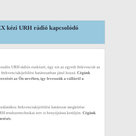
 kézi URH rádió kapcsolódó
onális URH rádiós eszközét, úgy ezt az egyedi frekvenciát az
frekvenciakijelölési határozatban járul hozzá.
Cégünk
zerzését az Ön nevében, így levesszük a válláról a
ználatához frekvenciakijelölési határozat megkérése
RH rendszertechnikai terv is benyújtásra kerüljön.
Cégünk
etését.