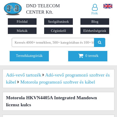
DND TELECOM
CENTER Kft.
Fiók
Főoldal
Szolgáltatások
Blog
Márkák
Cégünkről
Elérhetőségeink
Termékkategóriák
0
termék
Adó-vevő tartozék
Adó-vevő programozó szoftver és
kábel
Motorola programozó szoftver és kábel
Motorola HKVN4405A Integrated Mandown
licensz kulcs