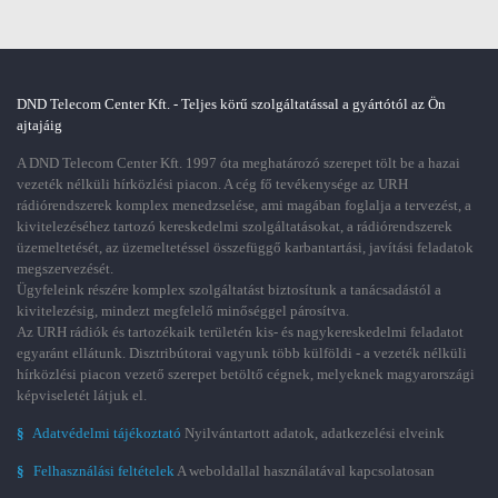
DND Telecom Center Kft. - Teljes körű szolgáltatással a gyártótól az Ön
ajtajáig
A DND Telecom Center Kft. 1997 óta meghatározó szerepet tölt be a hazai
vezeték nélküli hírközlési piacon. A cég fő tevékenysége az URH
rádiórendszerek komplex menedzselése, ami magában foglalja a tervezést, a
kivitelezéséhez tartozó kereskedelmi szolgáltatásokat, a rádiórendszerek
üzemeltetését, az üzemeltetéssel összefüggő karbantartási, javítási feladatok
megszervezését.
Ügyfeleink részére komplex szolgáltatást biztosítunk a tanácsadástól a
kivitelezésig, mindezt megfelelő minőséggel párosítva.
Az URH rádiók és tartozékaik területén kis- és nagykereskedelmi feladatot
egyaránt ellátunk. Disztribútorai vagyunk több külföldi - a vezeték nélküli
hírközlési piacon vezető szerepet betöltő cégnek, melyeknek magyarországi
képviseletét látjuk el.
§
Adatvédelmi tájékoztató
Nyilvántartott adatok, adatkezelési elveink
§
Felhasználási feltételek
A weboldallal használatával kapcsolatosan