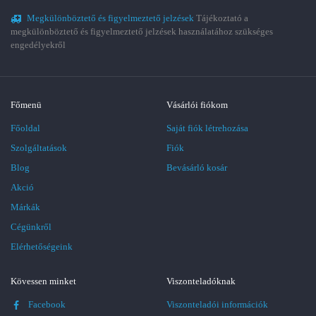
Megkülönböztető és figyelmeztető jelzések
Tájékoztató a
megkülönböztető és figyelmeztető jelzések használatához szükséges
engedélyekről
Főmenü
Vásárlói fiókom
Főoldal
Saját fiók létrehozása
Szolgáltatások
Fiók
Blog
Bevásárló kosár
Akció
Márkák
Cégünkről
Elérhetőségeink
Kövessen minket
Viszonteladóknak
Facebook
Viszonteladói információk