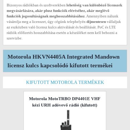
Bizonyos rádiókban és szoftverekben
lehetőség van különböző licenszek
megvásárlására, akár plusz funkciók eléréséhez, akár meglévő
funkciók jogosultáságnak meghosszabbításához
. Amennyiben nálunk
vásárolja meg a licenszet, úgy cégünk telephelyén
díjmentesen
vállaljuk
az eszközben való licensz kulcs aktiválását és beállítását. PoC és LTE
rádiók előfizetés hosszabbítása esetén a készüléket nem kell behozni a
szervizbe.
Motorola HKVN4405A Integrated Mandown
licensz kulcs kapcsolódó kifutott termékei
KIFUTOTT MOTOROLA TERMÉKEK
Motorola MotoTRBO DP4401E VHF
kézi URH adóvevő rádió
(kifutott)