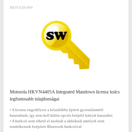
MOT-438-999
Motorola HKVN4405A Integrated Mandown licensz kulcs
legfontosabb tulajdonságai
• A licensz engedélyezi a készülékbe épített gyorsulásmérő
használatát, így nem kell külön opciós beépítő kártyát használni
• A funkció nem érhető el azoknál a rádióknál amelyek nem
rendelkeznek beépített Bluetooth funkcióval