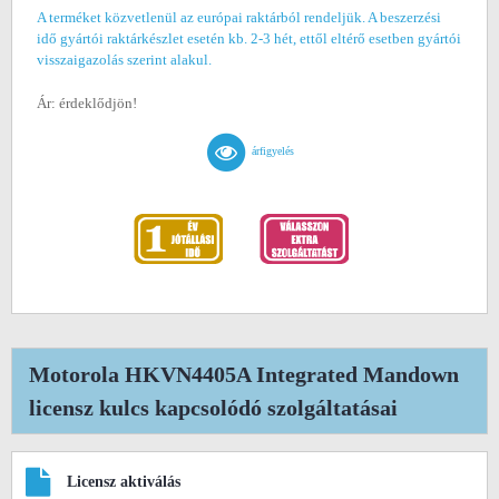
A terméket közvetlenül az európai raktárból rendeljük. A beszerzési
idő gyártói raktárkészlet esetén kb. 2-3 hét, ettől eltérő esetben gyártói
visszaigazolás szerint alakul.
Ár: érdeklődjön!
árfigyelés
Motorola HKVN4405A Integrated Mandown
licensz kulcs kapcsolódó szolgáltatásai
Licensz aktiválás