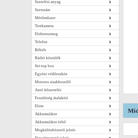
Szerelési anyag
Szerszám
Mérőműszer
Testkamera
Elektroszmog
Telefon
Bébiőr
Rádió készülék
Set-top box
Egyéni védőeszköz
Motoros sisakbeszélő
Autó felszerelés
Feszültség átalakító
Elem
Mid
Akkumulátor
Akkumulátor töltő
Megkülönböztető jelzés
Figyelmeztető jelzés