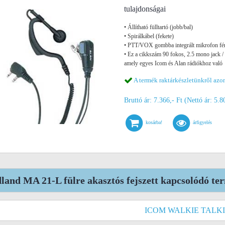
tulajdonságai
• Állítható fülltartó (jobb/bal)
• Spirálkábel (fekete)
• PTT/VOX gombba integrált mikrofon fé
• Ez a cikkszám 90 fokos, 2.5 mono jack / 
amely egyes Icom és Alan rádiókhoz való
A termék raktárkészletünkről azon
Bruttó ár: 7.366,- Ft (Nettó ár: 5.8
kosárba!
árfigyelés
land MA 21-L fülre akasztós fejszett kapcsolódó te
ICOM WALKIE TALK