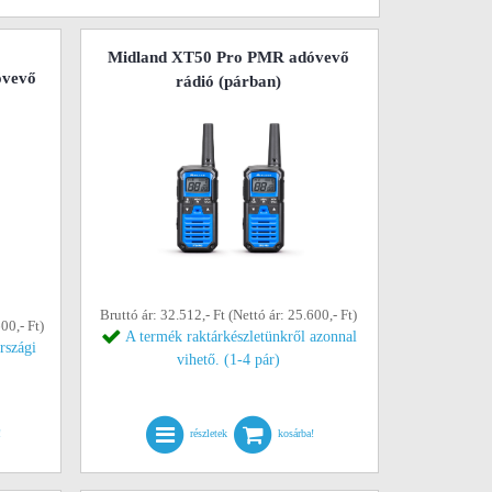
Midland XT50 Pro PMR adóvevő
óvevő
rádió (párban)
Bruttó ár: 32.512,- Ft (Nettó ár: 25.600,- Ft)
00,- Ft)
A termék raktárkészletünkről azonnal
rszági
vihető. (1-4 pár)
!
részletek
kosárba!