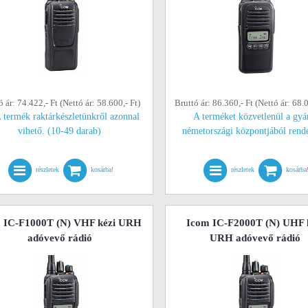
ó ár: 74.422,- Ft (Nettó ár: 58.600,- Ft)
Bruttó ár: 86.360,- Ft (Nettó ár: 68.0
 termék raktárkészletünkről azonnal
A terméket közvetlenül a gyá
vihető. (10-49 darab)
németországi központjából rend
részletek
kosárba!
részletek
kosárba
 IC-F1000T (N) VHF kézi URH
Icom IC-F2000T (N) UHF 
adóvevő rádió
URH adóvevő rádió