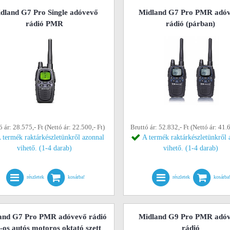
dland G7 Pro Single adóvevő
Midland G7 Pro PMR adó
rádió PMR
rádió (párban)
ó ár: 28.575,- Ft (Nettó ár: 22.500,- Ft)
Bruttó ár: 52.832,- Ft (Nettó ár: 41.6
 termék raktárkészletünkről azonnal
A termék raktárkészletünkről 
vihető. (1-4 darab)
vihető. (1-4 darab)
részletek
kosárba!
részletek
kosárba
and G7 Pro PMR adóvevő rádió
Midland G9 Pro PMR adó
-os autós motoros oktató szett
rádió