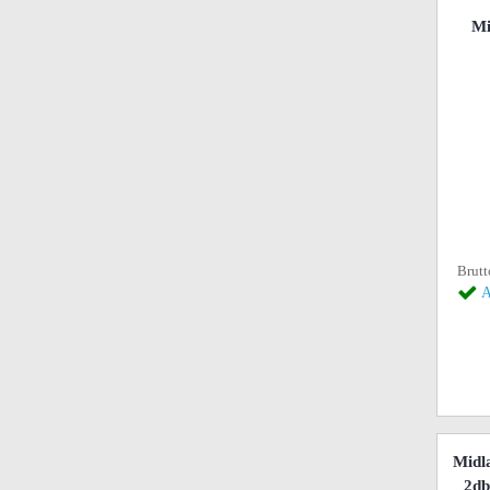
Mi
Brutt
A
Midl
2db