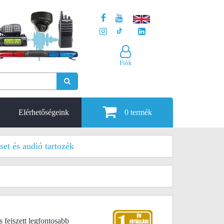
Fiók
Elérhetőségeink
0
termék
et és audió tartozék
 fejszett legfontosabb