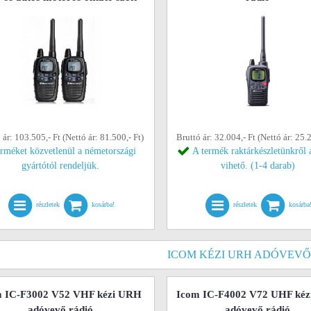
 ár: 103.505,- Ft (Nettó ár: 81.500,- Ft)
Bruttó ár: 32.004,- Ft (Nettó ár: 25.2
erméket közvetlenül a németországi
A termék raktárkészletünkről 
gyártótól rendeljük.
vihető. (1-4 darab)
részletek
kosárba!
részletek
kosárba
ICOM KÉZI URH ADÓVEVŐ
m IC-F3002 V52 VHF kézi URH
Icom IC-F4002 V72 UHF ké
adóvevő rádió
adóvevő rádió