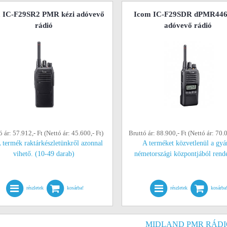
 IC-F29SR2 PMR kézi adóvevő
Icom IC-F29SDR dPMR446 
rádió
adóvevő rádió
ó ár: 57.912,- Ft (Nettó ár: 45.600,- Ft)
Bruttó ár: 88.900,- Ft (Nettó ár: 70.0
 termék raktárkészletünkről azonnal
A terméket közvetlenül a gyá
vihető. (10-49 darab)
németországi központjából rend
részletek
kosárba!
részletek
kosárba
MIDLAND PMR RÁDI