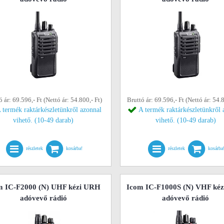
ó ár: 69.596,- Ft (Nettó ár: 54.800,- Ft)
Bruttó ár: 69.596,- Ft (Nettó ár: 54.8
 termék raktárkészletünkről azonnal
A termék raktárkészletünkről 
vihető. (10-49 darab)
vihető. (10-49 darab)
részletek
kosárba!
részletek
kosárba
m IC-F2000 (N) UHF kézi URH
Icom IC-F1000S (N) VHF ké
adóvevő rádió
adóvevő rádió