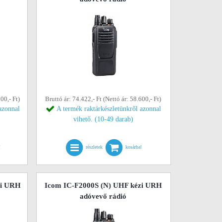
00,- Ft)
Bruttó ár: 74.422,- Ft (Nettó ár: 58.600,- Ft)
azonnal
A termék raktárkészletünkről azonnal
vihető. (10-49 darab)
!
részletek
kosárba!
zi URH
Icom IC-F2000S (N) UHF kézi URH
adóvevő rádió