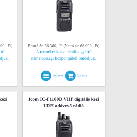
00,- Ft)
Bruttó ár: 86.360,- Ft (Nettó ár: 68.000,- Ft)
rtó
A terméket közvetlenül a gyártó
eljük.
németországi központjából rendeljük.
!
részletek
kosárba!
kézi
Icom IC-F1100D VHF digitális kézi
URH adóvevő rádió