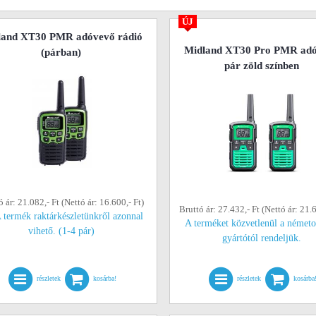
ÚJ
land XT30 PMR adóvevő rádió
Midland XT30 Pro PMR ad
(párban)
pár zöld színben
ó ár: 21.082,- Ft (Nettó ár: 16.600,- Ft)
Bruttó ár: 27.432,- Ft (Nettó ár: 21.6
 termék raktárkészletünkről azonnal
A terméket közvetlenül a németo
vihető. (1-4 pár)
gyártótól rendeljük.
részletek
kosárba!
részletek
kosárba