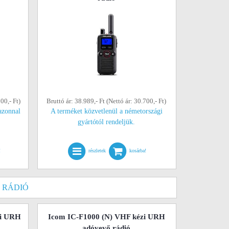
00,- Ft)
Bruttó ár: 38.989,- Ft (Nettó ár: 30.700,- Ft)
azonnal
A terméket közvetlenül a németországi
gyártótól rendeljük.
!
részletek
kosárba!
 RÁDIÓ
zi URH
Icom IC-F1000 (N) VHF kézi URH
adóvevő rádió