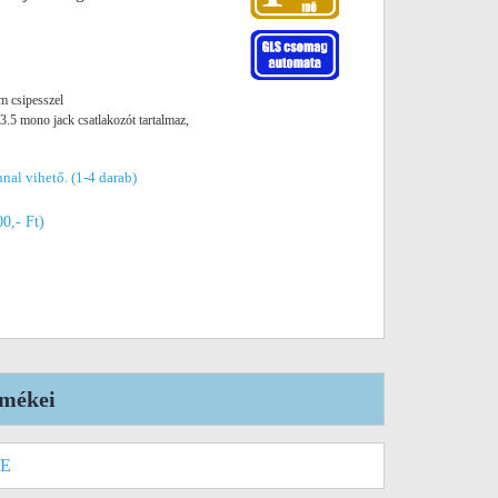
m csipesszel
3.5 mono jack csatlakozót tartalmaz,
nal vihető. (1-4 darab)
00,- Ft)
rmékei
IE