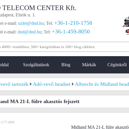
 TELECOM CENTER Kft.
dapest, Elnök u. 1.
+36-1-210-1758
et e-mail:
uzlet@dnd.hu
;
Tel:
+36-1-459-8050
i e-mail:
dnd@dnd.hu
;
Tel:
oldal
Szolgáltatások
Blog
Márkák
Cégünkről
vevő tartozék
Adó-vevő headset
Albrecht és Midland heads
and MA 21-L fülre akasztós fejszett
-177-999
Midland MA 21-L fülre akasztós