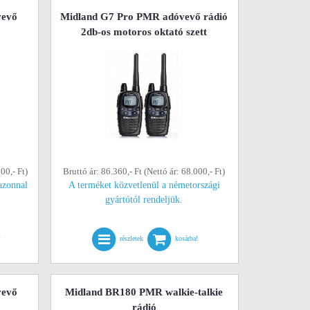
vevő
Midland G7 Pro PMR adóvevő rádió
2db-os motoros oktató szett
00,- Ft)
Bruttó ár: 86.360,- Ft (Nettó ár: 68.000,- Ft)
azonnal
A terméket közvetlenül a németországi
gyártótól rendeljük.
!
részletek
kosárba!
vevő
Midland BR180 PMR walkie-talkie
rádió