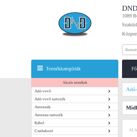
DND
1089 Bu
Szaküzl
Központ
Termékkategóriák
Fő
Akciós termékek
Adó-
Adó-vevő
Adó-vevő tartozék
Antennák
Midl
Antenna tartozék
Kábel
ALA
Csatlakozó