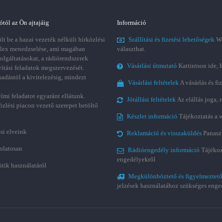
ótól az Ön ajtajáig
Információ
t be a hazai vezeték nélküli hírközlési
Szállítási és fizetési lehetőségek
We
plex menedzselése, ami magában
választhat.
zolgáltatásokat, a rádiórendszerek
Vásárlási útmutató
Kattintson ide, 
vítási feladatok megszervezését.
sadástól a kivitelezésig, mindezt
Vásárlási feltételek
A vásárlás és fi
lmi feladatot egyaránt ellátunk.
Jótállási feltételek
Az elállás joga,
özlési piacon vezető szerepet betöltő
Készlet információ
Tájékoztatás a 
si elveink
Reklamáció és visszaküldés
Panasz
olatosan
Rádióengedély információ
Tájékoz
engedélyekről
ütik használatáról
Megkülönböztető és figyelmeztető
jelzések használatához szükséges enge