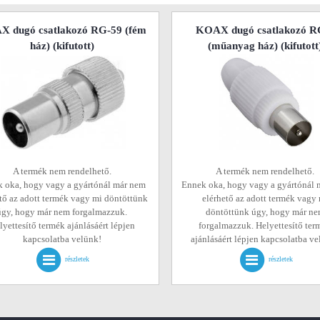
 dugó csatlakozó RG-59 (fém
KOAX dugó csatlakozó R
ház)
(kifutott)
(műanyag ház)
(kifutott
A termék nem rendelhető.
A termék nem rendelhető.
 oka, hogy vagy a gyártónál már nem
Ennek oka, hogy vagy a gyártónál 
tő az adott termék vagy mi döntöttünk
elérhető az adott termék vagy
úgy, hogy már nem forgalmazzuk.
döntöttünk úgy, hogy már n
lyettesítő termék ajánlásáért lépjen
forgalmazzuk. Helyettesítő ter
kapcsolatba velünk!
ajánlásáért lépjen kapcsolatba v
részletek
részletek