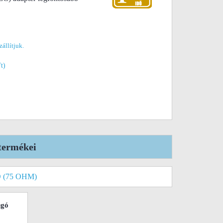
zállítjuk.
Ft)
termékei
 (75 OHM)
ugó