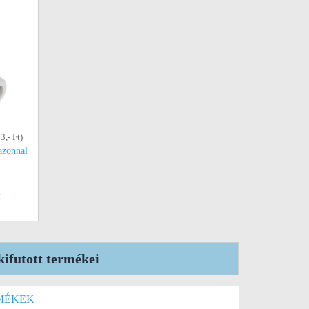
3,- Ft)
azonnal
!
ifutott termékei
MÉKEK