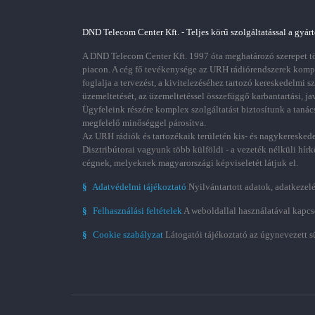
DND Telecom Center Kft. - Teljes körű szolgáltatással a gyárt
A DND Telecom Center Kft. 1997 óta meghatározó szerepet töl
piacon. A cég fő tevékenysége az URH rádiórendszerek kom
foglalja a tervezést, a kivitelezéséhez tartozó kereskedelmi s
üzemeltetését, az üzemeltetéssel összefüggő karbantartási, ja
Ügyfeleink részére komplex szolgáltatást biztosítunk a tanác
megfelelő minőséggel párosítva.
Az URH rádiók és tartozékaik területén kis- és nagykereskede
Disztribútorai vagyunk több külföldi - a vezeték nélküli hírk
cégnek, melyeknek magyarországi képviseletét látjuk el.
§
Adatvédelmi tájékoztató
Nyilvántartott adatok, adatkezelé
§
Felhasználási feltételek
A weboldallal használatával kapcs
§
Cookie szabályzat
Látogatói tájékoztató az úgynevezett s