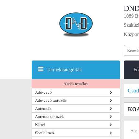
DND
1089 Bu
Szaküzl
Központ
Termékkategóriák
Fő
Akciós termékek
Csat
Adó-vevő
Adó-vevő tartozék
Antennák
KOAX
Antenna tartozék
Kábel
719-
Csatlakozó