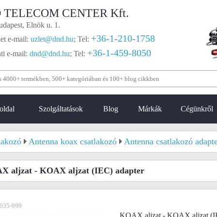
 TELECOM CENTER Kft.
dapest, Elnök u. 1.
+36-1-210-1758
et e-mail:
uzlet@dnd.hu
;
Tel:
+36-1-459-8050
i e-mail:
dnd@dnd.hu
;
Tel:
oldal
Szolgáltatások
Blog
Márkák
Cégünkről
lakozó
Antenna koax csatlakozó
Antenna csatlakozó adapt
 aljzat - KOAX aljzat (IEC) adapter
035-999
KOAX aljzat - KOAX aljzat (IE