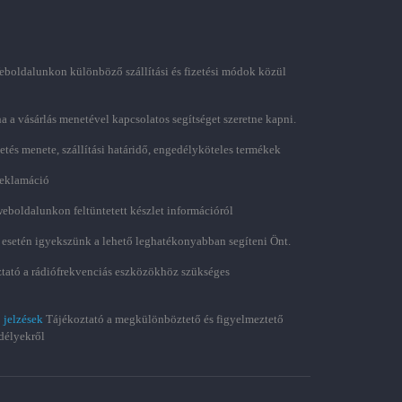
boldalunkon különböző szállítási és fizetési módok közül
ha a vásárlás menetével kapcsolatos segítséget szeretne kapni.
zetés menete, szállítási határidő, engedélyköteles termékek
 reklamáció
weboldalunkon feltüntetett készlet információról
 esetén igyekszünk a lehető leghatékonyabban segíteni Önt.
tató a rádiófrekvenciás eszközökhöz szükséges
 jelzések
Tájékoztató a megkülönböztető és figyelmeztető
délyekről