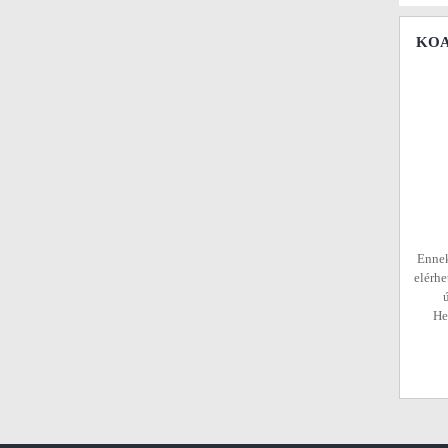
KOAX
Ennek
elérhe
He