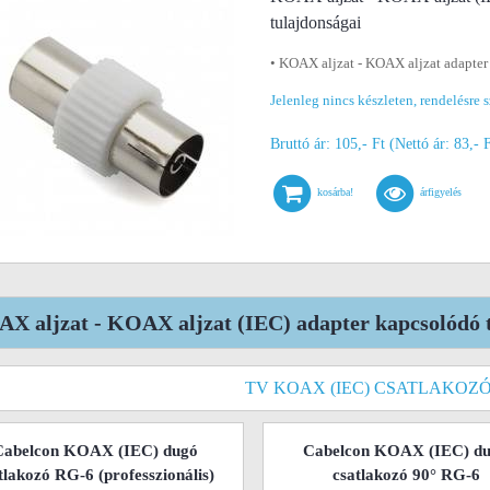
tulajdonságai
• KOAX aljzat - KOAX aljzat adapter
Jelenleg nincs készleten, rendelésre s
Bruttó ár: 105,- Ft (Nettó ár: 83,- 
kosárba!
árfigyelés
X aljzat - KOAX aljzat (IEC) adapter kapcsolódó 
TV KOAX (IEC) CSATLAKOZÓ
Cabelcon KOAX (IEC) dugó
Cabelcon KOAX (IEC) d
tlakozó RG-6 (professzionális)
csatlakozó 90° RG-6