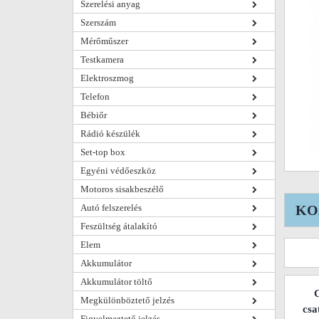
Szerelési anyag
Szerszám
Mérőműszer
Testkamera
Elektroszmog
Telefon
Bébiőr
Rádió készülék
Set-top box
Egyéni védőeszköz
Motoros sisakbeszélő
Autó felszerelés
KOA
Feszültség átalakító
Elem
Akkumulátor
Akkumulátor töltő
Megkülönböztető jelzés
csa
Figyelmeztető jelzés