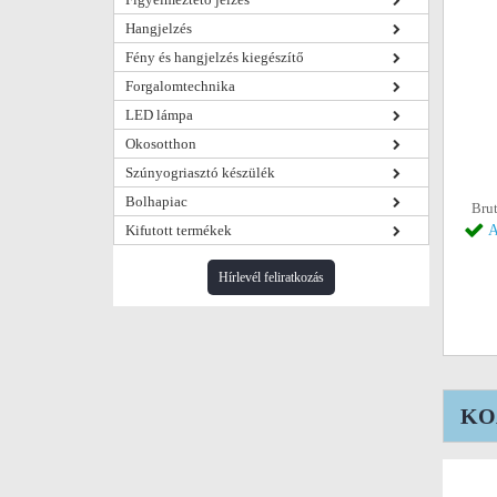
Hangjelzés
Fény és hangjelzés kiegészítő
Forgalomtechnika
LED lámpa
Okosotthon
Szúnyogriasztó készülék
Bolhapiac
Brut
Kifutott termékek
A
Hírlevél feliratkozás
KOA