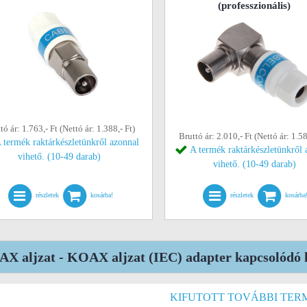
(professzionális)
tó ár: 1.763,- Ft (Nettó ár: 1.388,- Ft)
Bruttó ár: 2.010,- Ft (Nettó ár: 1.58
 termék raktárkészletünkről azonnal
A termék raktárkészletünkről 
vihető. (10-49 darab)
vihető. (10-49 darab)
részletek
kosárba!
részletek
kosárba
X aljzat - KOAX aljzat (IEC) adapter kapcsolódó k
KIFUTOTT TOVÁBBI TER