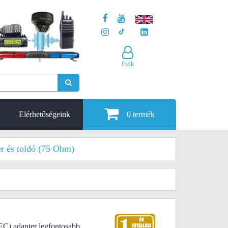
Fiók
Elérhetőségeink
0
termék
er és toldó (75 Ohm)
C) adapter legfontosabb