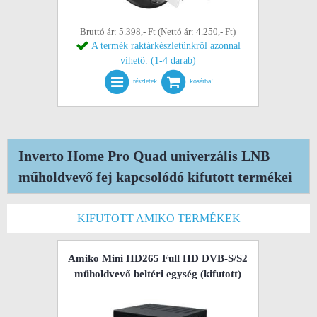
Bruttó ár: 5.398,- Ft (Nettó ár: 4.250,- Ft)
A termék raktárkészletünkről azonnal
vihető. (1-4 darab)
részletek
kosárba!
Inverto Home Pro Quad univerzális LNB
műholdvevő fej kapcsolódó kifutott termékei
KIFUTOTT AMIKO TERMÉKEK
Amiko Mini HD265 Full HD DVB-S/S2
műholdvevő beltéri egység
(kifutott)