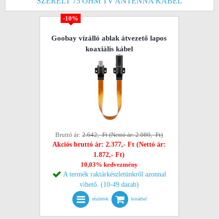
SZERELT 75 OHM TV ANTENNA KÁBEL
-10%
Goobay vízálló ablak átvezető lapos
koaxiális kábel
Bruttó ár:
2.642,- Ft (Nettó ár: 2.080,- Ft)
Akciós bruttó ár: 2.377,- Ft (Nettó ár:
1.872,- Ft)
10,03% kedvezmény
A termék raktárkészletünkről azonnal
vihető. (10-49 darab)
részletek
kosárba!