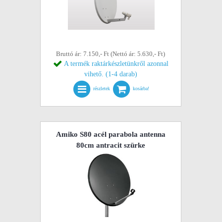
Bruttó ár: 7.150,- Ft (Nettó ár: 5.630,- Ft)
A termék raktárkészletünkről azonnal
vihető. (1-4 darab)
részletek
kosárba!
Amiko S80 acél parabola antenna
80cm antracit szürke