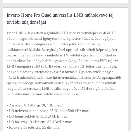
Inverto Home Pro Quad univerzális LNB műholdvevő fej
további tulajdonságai
Ez az LNB kifejezetten a globális DTH-piac versenyképes és 4G/LTE
védett megoldás iránti igényének kielégítésére készült, és a legújabb
chipkészlet-technológia és a műholdas jelek vételére szolgáló
hullámvezető kialakítás segítségével optimalizált vételi képességeket
biztosít. Lehetővé teszi a műholdas TV vételét egyetlen műholdról és
annak elosztását négy beltéri egységre (vagy 2 ikertuneres PVR-re). Az
LNB támogatja a HD és UHD adásokat, kiváló RF teljesítményt nyújt,
nagyon alacsony energiafogyasztást biztosít. Úgy tervezték, hogy a
4G/LTE adásokból származó interferenciákat mérsékelje. A legmagasabb
iparági minőségi szabványok szerint gyártott és szigorú előírásoknak
megfelelően tervezett LNB ideális megoldás a DTH-szolgáltatók és a
műholdas műsorszórás vétele számára világszerte.
• Zajszám: 0,3 dB tip. (0,7 dB max.)
• LO frekvencia pontosság 25 °C-on: ±500 kHz max.
• LO hőmérsékleti drift ±1,0 MHz max.
• LO fáziszaj 10 kHz-en: -80 dBc/Hz max.
• Konverziós erősítés: 55 dB min.