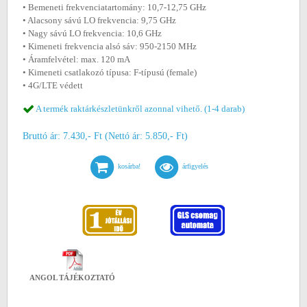
• Bemeneti frekvenciatartomány: 10,7-12,75 GHz
• Alacsony sávú LO frekvencia: 9,75 GHz
• Nagy sávú LO frekvencia: 10,6 GHz
• Kimeneti frekvencia alsó sáv: 950-2150 MHz
• Áramfelvétel: max. 120 mA
• Kimeneti csatlakozó típusa: F-típusú (female)
• 4G/LTE védett
A termék raktárkészletünkről azonnal vihető. (1-4 darab)
Bruttó ár: 7.430,- Ft (Nettó ár: 5.850,- Ft)
kosárba!
árfigyelés
ANGOL TÁJÉKOZTATÓ