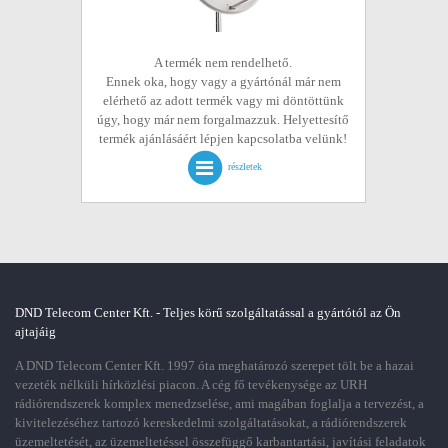
A termék nem rendelhető.
Ennek oka, hogy vagy a gyártónál már nem
elérhető az adott termék vagy mi döntöttünk
úgy, hogy már nem forgalmazzuk. Helyettesítő
termék ajánlásáért lépjen kapcsolatba velünk!
részletek
DND Telecom Center Kft. - Teljes körű szolgáltatással a gyártótól az Ön
ajtajáig
A DND Telecom Center Kft. 1997 óta meghatározó szerepet tölt be a hazai
vezeték nélküli hírközlési piacon. A cég fő tevékenysége az URH
rádiórendszerek komplex menedzselése, ami magában foglalja a tervezést, a
kivitelezéséhez tartozó kereskedelmi szolgáltatásokat, a rádiórendszerek
üzemeltetését, az üzemeltetéssel összefüggő karbantartási, javítási feladatok