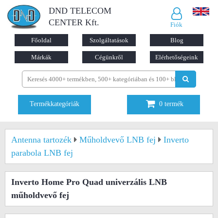
DND TELECOM
CENTER Kft.
Fiók
Főoldal
Szolgáltatások
Blog
Márkák
Cégünkről
Elérhetőségeink
Termékkategóriák
0
termék
Antenna tartozék
Műholdvevő LNB fej
Inverto
parabola LNB fej
Inverto Home Pro Quad univerzális LNB
műholdvevő fej