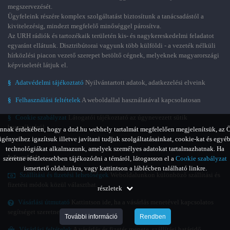
megszervezését.
Ügyfeleink részére komplex szolgáltatást biztosítunk a tanácsadástól a
kivitelezésig, mindezt megfelelő minőséggel párosítva.
Az URH rádiók és tartozékaik területén kis- és nagykereskedelmi feladatot
egyaránt ellátunk. Disztribútorai vagyunk több külföldi - a vezeték nélküli
hírközlési piacon vezető szerepet betöltő cégnek, melyeknek magyarországi
képviseletét látjuk el.
§
Adatvédelmi tájékoztató
Nyilvántartott adatok, adatkezelési elveink
§
Felhasználási feltételek
A weboldallal használatával kapcsolatosan
§
Cookie szabályzat
Látogatói tájékoztató az úgynevezett sütik
használatáról
nnak érdekében, hogy a dnd.hu webhely tartalmát megfelelően megjelenítsük, az 
igényeihez igazítsuk illetve javítani tudjuk szolgáltatásainkat, cookie-kat és egyé
technológiákat alkalmazunk, amelyek személyes adatokat tartalmazhatnak. Ha
Információ
szeretne részletesebben tájékozódni a témáról, látogasson el a
Cookie szabályzat
ismertető oldalunkra, vagy kattintson a láblécben található linkre.
Szállítási és fizetési lehetőségek
Weboldalunkon különböző szállítási és
fizetési módok közül választhat.
részletek
Vásárlási útmutató
Kattintson ide, ha a vásárlás menetével kapcsolatos
segítséget szeretne kapni.
További információ
Rendben
Vásárlási feltételek
A vásárlás és fizetés menete, szállítási határidő,