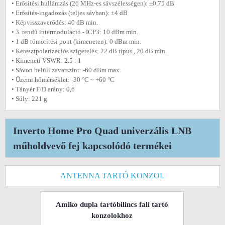
• Erősítési hullámzás (26 MHz-es sávszélességen): ±0,75 dB
• Erősítés-ingadozás (teljes sávban): ±4 dB
• Képvisszaverődés: 40 dB min.
• 3. rendű intermoduláció - ICP3: 10 dBm min.
• 1 dB tömörítési pont (kimeneten): 0 dBm min.
• Keresztpolarizációs szigetelés: 22 dB típus., 20 dB min.
• Kimeneti VSWR: 2.5 : 1
• Sávon belüli zavarszint: -60 dBm max.
• Üzemi hőmérséklet: -30 °C ~ +60 °C
• Tányér F/D arány: 0,6
• Súly: 221 g
Inverto Home Pro Quad univerzális LNB
műholdvevő fej kapcsolódó termékei
ANTENNA TARTÓ KONZOL
Amiko dupla tartóbilincs fali tartó
konzolokhoz