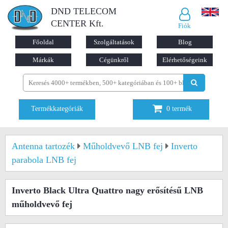
DND TELECOM
CENTER Kft.
Fiók
Főoldal
Szolgáltatások
Blog
Márkák
Cégünkről
Elérhetőségeink
Termékkategóriák
0
termék
Antenna tartozék
Műholdvevő LNB fej
Inverto
parabola LNB fej
Inverto Black Ultra Quattro nagy erősítésű LNB
műholdvevő fej