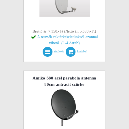
Bruttó ár: 7.150,- Ft (Nettó ár: 5.630,- Ft)
A termék raktárkészletünkről azonnal
vihető. (1-4 darab)
részletek
kosárba!
Amiko S80 acél parabola antenna
80cm antracit szürke