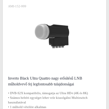
AMI-152-999
Inverto Black Ultra Quattro nagy erősítésű LNB
műholdvevő fej legfontosabb tulajdonságai
• DVB-S2X kompatibilis, támogatja az Ultra HD-t (4K és 8K)
• Számos beltéri egységet lehet vele kiszolgálni Multiswitch
használatával
• 1 műhold vételére alkalmas