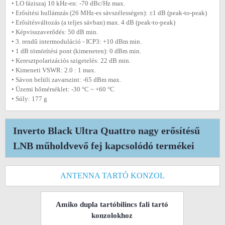
• LO fáziszaj 10 kHz-en: -70 dBc/Hz max.
• Erősítési hullámzás (26 MHz-es sávszélességen): ±1 dB (peak-to-peak)
• Erősítésváltozás (a teljes sávban) max. 4 dB (peak-to-peak)
• Képvisszaverődés: 50 dB min.
• 3. rendű intermoduláció - ICP3: +10 dBm min.
• 1 dB tömörítési pont (kimeneten): 0 dBm min.
• Keresztpolarizációs szigetelés: 22 dB min.
• Kimeneti VSWR: 2.0 : 1 max.
• Sávon belüli zavarszint: -65 dBm max.
• Üzemi hőmérséklet: -30 °C ~ +60 °C
• Súly: 177 g
Inverto Black Ultra Quattro nagy erősítésű
LNB műholdvevő fej kapcsolódó termékei
ANTENNA TARTÓ KONZOL
Amiko dupla tartóbilincs fali tartó
konzolokhoz