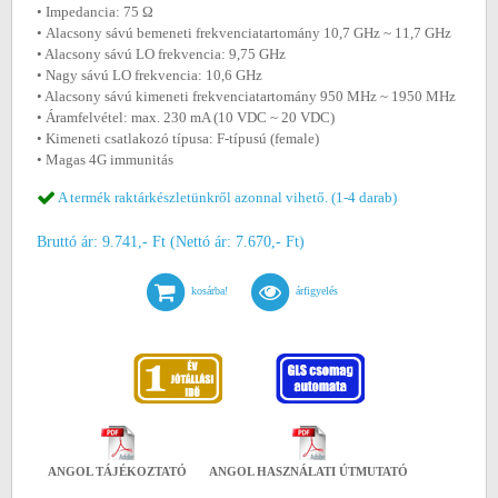
• Impedancia: 75 Ω
• Alacsony sávú bemeneti frekvenciatartomány 10,7 GHz ~ 11,7 GHz
• Alacsony sávú LO frekvencia: 9,75 GHz
• Nagy sávú LO frekvencia: 10,6 GHz
• Alacsony sávú kimeneti frekvenciatartomány 950 MHz ~ 1950 MHz
• Áramfelvétel: max. 230 mA (10 VDC ~ 20 VDC)
• Kimeneti csatlakozó típusa: F-típusú (female)
• Magas 4G immunitás
A termék raktárkészletünkről azonnal vihető. (1-4 darab)
Bruttó ár: 9.741,- Ft (Nettó ár: 7.670,- Ft)
kosárba!
árfigyelés
ANGOL TÁJÉKOZTATÓ
ANGOL HASZNÁLATI ÚTMUTATÓ