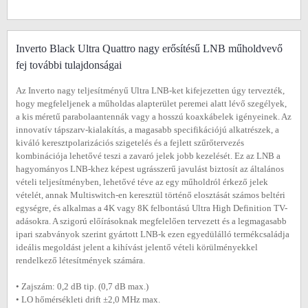
Inverto Black Ultra Quattro nagy erősítésű LNB műholdvevő
fej további tulajdonságai
Az Inverto nagy teljesítményű Ultra LNB-ket kifejezetten úgy tervezték,
hogy megfeleljenek a műholdas alapterület peremei alatt lévő szegélyek,
a kis méretű parabolaantennák vagy a hosszú koaxkábelek igényeinek. Az
innovatív tápszarv-kialakítás, a magasabb specifikációjú alkatrészek, a
kiváló keresztpolarizációs szigetelés és a fejlett szűrőtervezés
kombinációja lehetővé teszi a zavaró jelek jobb kezelését. Ez az LNB a
hagyományos LNB-khez képest ugrásszerű javulást biztosít az általános
vételi teljesítményben, lehetővé téve az egy műholdról érkező jelek
vételét, annak Multiswitch-en keresztül történő elosztását számos beltéri
egységre, és alkalmas a 4K vagy 8K felbontású Ultra High Definition TV-
adásokra. A szigorú előírásoknak megfelelően tervezett és a legmagasabb
ipari szabványok szerint gyártott LNB-k ezen egyedülálló termékcsaládja
ideális megoldást jelent a kihívást jelentő vételi körülményekkel
rendelkező létesítmények számára.
• Zajszám: 0,2 dB tip. (0,7 dB max.)
• LO hőmérsékleti drift ±2,0 MHz max.