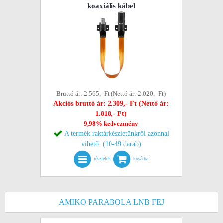
koaxiális kábel
Bruttó ár:
2.565,- Ft (Nettó ár: 2.020,- Ft)
Akciós bruttó ár: 2.309,- Ft (Nettó ár:
1.818,- Ft)
9,98% kedvezmény
A termék raktárkészletünkről azonnal
vihető. (10-49 darab)
részletek
kosárba!
AMIKO PARABOLA LNB FEJ