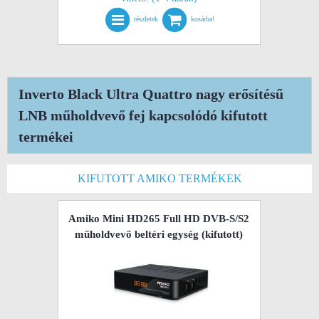
részletek
kosárba!
Inverto Black Ultra Quattro nagy erősítésű
LNB műholdvevő fej kapcsolódó kifutott
termékei
KIFUTOTT AMIKO TERMÉKEK
Amiko Mini HD265 Full HD DVB-S/S2
műholdvevő beltéri egység
(kifutott)