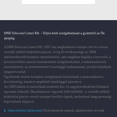
DND Telecom Center Kft. - Teljes körű szolgáltatással a gyártótól az Ön
ajtajáig
A DND Telecom Center Kft. 1997 óta meghatározó szerepet tölt be a hazai
vezeték nélküli hírközlési piacon. A cég fő tevékenysége az URH
rádiórendszerek komplex menedzselése, ami magában foglalja a tervezést, a
kivitelezéséhez tartozó kereskedelmi szolgáltatásokat, a rádiórendszerek
üzemeltetését, az üzemeltetéssel összefüggő karbantartási, javítási feladatok
megszervezését.
Ügyfeleink részére komplex szolgáltatást biztosítunk a tanácsadástól a
kivitelezésig, mindezt megfelelő minőséggel párosítva.
Az URH rádiók és tartozékaik területén kis- és nagykereskedelmi feladatot
egyaránt ellátunk. Disztribútorai vagyunk több külföldi - a vezeték nélküli
hírközlési piacon vezető szerepet betöltő cégnek, melyeknek magyarországi
képviseletét látjuk el.
§
Adatvédelmi tájékoztató
Nyilvántartott adatok, adatkezelési elveink