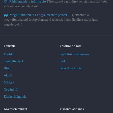
Rádióengedély információ
Tájékoztató a rádiófrekvenciás eszközökhöz
szükséges engedélyekről
Megkülönböztető és figyelmeztető jelzések
Tájékoztató a
megkülönböztető és figyelmeztető jelzések használatához szükséges
engedélyekről
Főmenü
Vásárlói fiókom
Főoldal
Saját fiók létrehozása
Szolgáltatások
Fiók
Blog
Bevásárló kosár
Akció
Márkák
Cégünkről
Elérhetőségeink
Kövessen minket
Viszonteladóknak