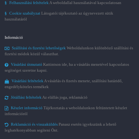
§
Felhasználási feltételek
A weboldallal használatával kapcsolatosan
§
Cookie szabályzat
Látogatói tájékoztató az úgynevezett sütik
használatáról
Információ
Szállítási és fizetési lehetőségek
Weboldalunkon különböző szállítási és
fizetési módok közül választhat.
Vásárlási útmutató
Kattintson ide, ha a vásárlás menetével kapcsolatos
segítséget szeretne kapni.
Vásárlási feltételek
A vásárlás és fizetés menete, szállítási határidő,
engedélyköteles termékek
Jótállási feltételek
Az elállás joga, reklamáció
Készlet információ
Tájékoztatás a weboldalunkon feltüntetett készlet
információról
Reklamáció és visszaküldés
Panasz esetén igyekszünk a lehető
leghatékonyabban segíteni Önt.