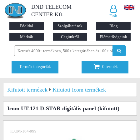
DND TELECOM
CENTER Kft.
Fiók
Főoldal
Szolgáltatások
Blog
Márkák
Cégünkről
Elérhetőségeink
Termékkategóriák
0
termék
Kifutott termékek
Kifutott Icom termékek
Icom UT-121 D-STAR digitális panel
(kifutott)
ICOM-164-999