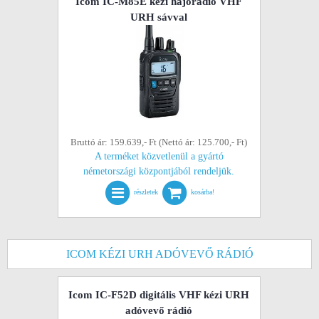
Icom IC-M85E kézi hajórádió VHF
URH sávval
Bruttó ár: 159.639,- Ft (Nettó ár: 125.700,- Ft)
A terméket közvetlenül a gyártó
németországi központjából rendeljük.
részletek
kosárba!
ICOM KÉZI URH ADÓVEVŐ RÁDIÓ
Icom IC-F52D digitális VHF kézi URH
adóvevő rádió