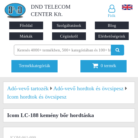
DND TELECOM
CENTER Kft.
Fiók
Főoldal
Szolgáltatások
Blog
Márkák
Cégünkről
Elérhetőségeink
Termékkategóriák
0
termék
Adó-vevő tartozék
Adó-vevő hordtok és övcsipesz
Icom hordtok és övcsipesz
Icom LC-188 kemény bőr hordtáska
ICOM-961-999