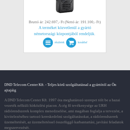
Bruttó ár: 242.697,- Ft (Nettó ár: 191.100,- Ft)
A terméket közvetlenül a gyártó
németországi központjából rendeljük.
részletek
kosárba!
DND Telecom Center Kft. - Teljes körű szolgáltatással a gyártótól az Ön
ajtajáig
A DND Telecom Center Kft. 1997 óta meghatározó szerepet tölt be a hazai
vezeték nélküli hírközlési piacon. A cég fő tevékenysége az URH
rádiórendszerek komplex menedzselése, ami magában foglalja a tervezést, a
kivitelezéséhez tartozó kereskedelmi szolgáltatásokat, a rádiórendszerek
üzemeltetését, az üzemeltetéssel összefüggő karbantartási, javítási feladatok
megszervezését.