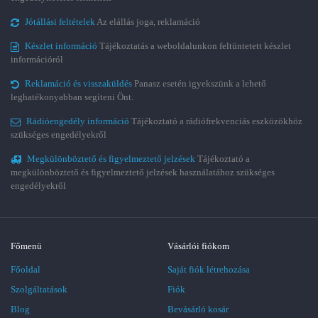
Jótállási feltételek
Az elállás joga, reklamáció
Készlet információ
Tájékoztatás a weboldalunkon feltüntetett készlet
információról
Reklamáció és visszaküldés
Panasz esetén igyekszünk a lehető
leghatékonyabban segíteni Önt.
Rádióengedély információ
Tájékoztató a rádiófrekvenciás eszközökhöz
szükséges engedélyekről
Megkülönböztető és figyelmeztető jelzések
Tájékoztató a
megkülönböztető és figyelmeztető jelzések használatához szükséges
engedélyekről
Főmenü
Vásárlói fiókom
Főoldal
Saját fiók létrehozása
Szolgáltatások
Fiók
Blog
Bevásárló kosár