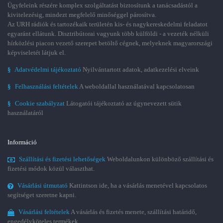
Ügyfeleink részére komplex szolgáltatást biztosítunk a tanácsadástól a
kivitelezésig, mindezt megfelelő minőséggel párosítva.
Az URH rádiók és tartozékaik területén kis- és nagykereskedelmi feladatot
egyaránt ellátunk. Disztribútorai vagyunk több külföldi - a vezeték nélküli
hírközlési piacon vezető szerepet betöltő cégnek, melyeknek magyarországi
képviseletét látjuk el.
§
Adatvédelmi tájékoztató
Nyilvántartott adatok, adatkezelési elveink
§
Felhasználási feltételek
A weboldallal használatával kapcsolatosan
§
Cookie szabályzat
Látogatói tájékoztató az úgynevezett sütik
használatáról
Információ
Szállítási és fizetési lehetőségek
Weboldalunkon különböző szállítási és
fizetési módok közül választhat.
Vásárlási útmutató
Kattintson ide, ha a vásárlás menetével kapcsolatos
segítséget szeretne kapni.
Vásárlási feltételek
A vásárlás és fizetés menete, szállítási határidő,
engedélyköteles termékek