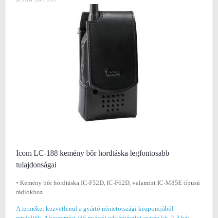
Icom LC-188 kemény bőr hordtáska legfontosabb
tulajdonságai
• Kemény bőr hordtáska IC-F52D, IC-F62D, valamint IC-M85E típusú
rádiókhoz
A terméket közvetlenül a gyártó németországi központjából
rendeljük. A beszerzési idő gyártói raktárkészlet esetén kb. 2-3 hét,