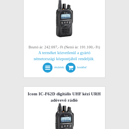
Bruttó ár: 242.697,- Ft (Nettó ár: 191.100,- Ft)
A terméket közvetlenül a gyártó
németországi központjából rendeljük.
részletek
kosárba!
Icom IC-F62D digitális UHF kézi URH
adóvevő rádió