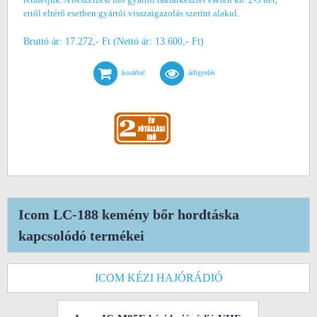
ettől eltérő esetben gyártói visszaigazolás szerint alakul.
Bruttó ár: 17.272,- Ft (Nettó ár: 13.600,- Ft)
kosárba!
árfigyelés
Icom LC-188 kemény bőr hordtáska
kapcsolódó termékei
ICOM KÉZI HAJÓRÁDIÓ