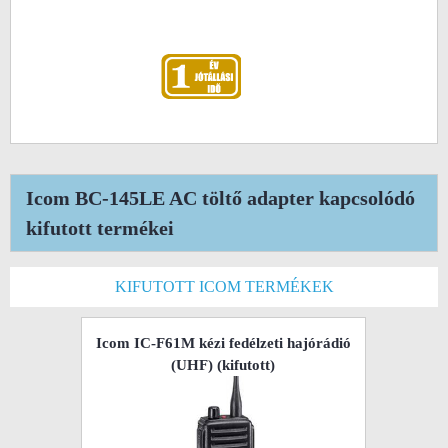
Icom BC-145LE AC töltő adapter kapcsolódó
kifutott termékei
KIFUTOTT ICOM TERMÉKEK
Icom IC-F61M kézi fedélzeti hajórádió
(UHF)
(kifutott)