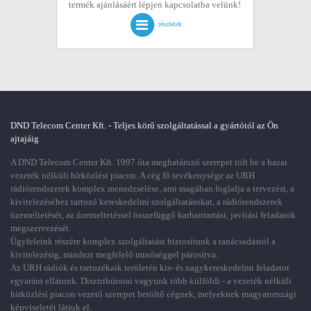
termék ajánlásáért lépjen kapcsolatba velünk!
részletek
DND Telecom Center Kft. - Teljes körű szolgáltatással a gyártótól az Ön
ajtajáig
A DND Telecom Center Kft. 1997 óta meghatározó szerepet tölt be a hazai
vezeték nélküli hírközlési piacon. A cég fő tevékenysége az URH
rádiórendszerek komplex menedzselése, ami magában foglalja a tervezést, a
kivitelezéséhez tartozó kereskedelmi szolgáltatásokat, a rádiórendszerek
üzemeltetését, az üzemeltetéssel összefüggő karbantartási, javítási feladatok
megszervezését.
Ügyfeleink részére komplex szolgáltatást biztosítunk a tanácsadástól a
kivitelezésig, mindezt megfelelő minőséggel párosítva.
Az URH rádiók és tartozékaik területén kis- és nagykereskedelmi feladatot
egyaránt ellátunk. Disztribútorai vagyunk több külföldi - a vezeték nélküli
hírközlési piacon vezető szerepet betöltő cégnek, melyeknek magyarországi
képviseletét látjuk el.