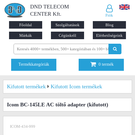
DND TELECOM
CENTER Kft.
Fiók
Főoldal
Szolgáltatások
Blog
Márkák
Cégünkről
Elérhetőségeink
Termékkategóriák
0
termék
Kifutott termékek
Kifutott Icom termékek
Icom BC-145LE AC töltő adapter
(kifutott)
ICOM-434-999