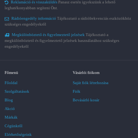
Reklamáció és visszaküldés
Panasz esetén igyekszünk a lehető
leghatékonyabban segíteni Önt.
Rádióengedély információ
Tájékoztató a rádiófrekvenciás eszközökhöz
szükséges engedélyekről
Megkülönböztető és figyelmeztető jelzések
Tájékoztató a
megkülönböztető és figyelmeztető jelzések használatához szükséges
engedélyekről
Főmenü
Vásárlói fiókom
Főoldal
Saját fiók létrehozása
Szolgáltatások
Fiók
Blog
Bevásárló kosár
Akció
Márkák
Cégünkről
Elérhetőségeink