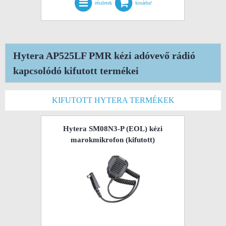
részletek
kosárba!
Hytera AP525LF PMR kézi adóvevő rádió
kapcsolódó kifutott termékei
KIFUTOTT HYTERA TERMÉKEK
Hytera SM08N3-P (EOL) kézi
marokmikrofon
(kifutott)