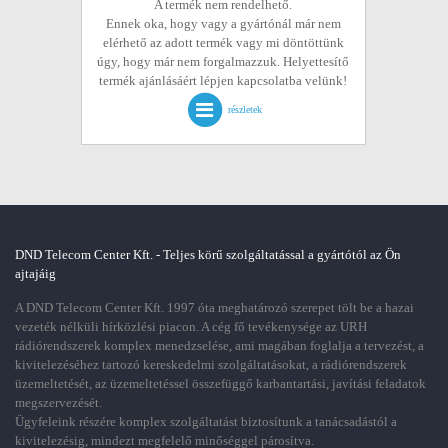
A termék nem rendelhető.
Ennek oka, hogy vagy a gyártónál már nem
elérhető az adott termék vagy mi döntöttünk
úgy, hogy már nem forgalmazzuk. Helyettesítő
termék ajánlásáért lépjen kapcsolatba velünk!
részletek
DND Telecom Center Kft. - Teljes körű szolgáltatással a gyártótól az Ön
ajtajáig
A DND Telecom Center Kft. 1997 óta meghatározó szerepet tölt be a hazai
vezeték nélküli hírközlési piacon. A cég fő tevékenysége az URH
rádiórendszerek komplex menedzselése, ami magában foglalja a tervezést, a
kivitelezéséhez tartozó kereskedelmi szolgáltatásokat, a rádiórendszerek
üzemeltetését, az üzemeltetéssel összefüggő karbantartási, javítási feladatok
megszervezését.
Ügyfeleink részére komplex szolgáltatást biztosítunk a tanácsadástól a
kivitelezésig, mindezt megfelelő minőséggel párosítva.