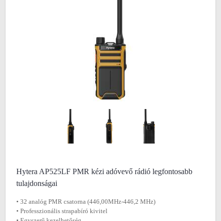
Hytera AP525LF PMR kézi adóvevő rádió legfontosabb
tulajdonságai
• 32 analóg PMR csatorna (446,00MHz-446,2 MHz)
• Professzionális strapabíró kivitel
• Egyszerű kezelhetőség