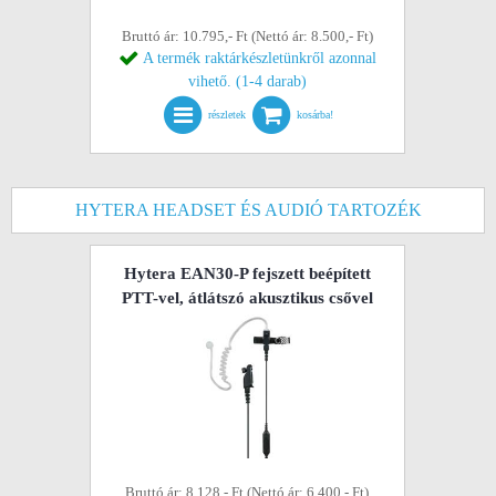
Bruttó ár: 10.795,- Ft (Nettó ár: 8.500,- Ft)
A termék raktárkészletünkről azonnal
vihető. (1-4 darab)
részletek
kosárba!
HYTERA HEADSET ÉS AUDIÓ TARTOZÉK
Hytera EAN30-P fejszett beépített
PTT-vel, átlátszó akusztikus csővel
Bruttó ár: 8.128,- Ft (Nettó ár: 6.400,- Ft)