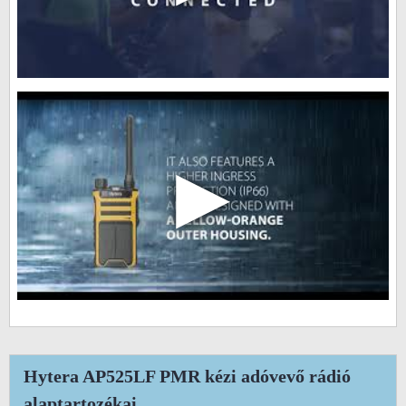
▶
Hytera AP525LF PMR kézi adóvevő rádió
alaptartozékai