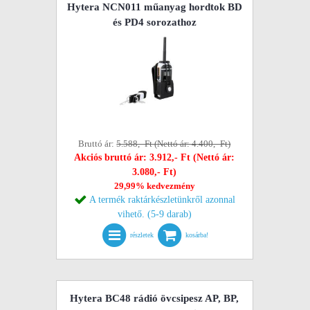
Hytera NCN011 műanyag hordtok BD
és PD4 sorozathoz
Bruttó ár:
5.588,- Ft (Nettó ár: 4.400,- Ft)
Akciós bruttó ár: 3.912,- Ft (Nettó ár:
3.080,- Ft)
29,99% kedvezmény
A termék raktárkészletünkről azonnal
vihető. (5-9 darab)
részletek
kosárba!
Hytera BC48 rádió övcsipesz AP, BP,