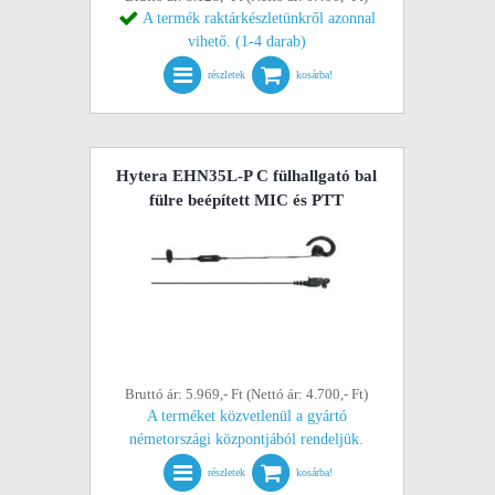
A termék raktárkészletünkről azonnal
vihető. (1-4 darab)
részletek
kosárba!
Hytera EHN35L-P C fülhallgató bal
fülre beépített MIC és PTT
Bruttó ár: 5.969,- Ft (Nettó ár: 4.700,- Ft)
A terméket közvetlenül a gyártó
németországi központjából rendeljük.
részletek
kosárba!