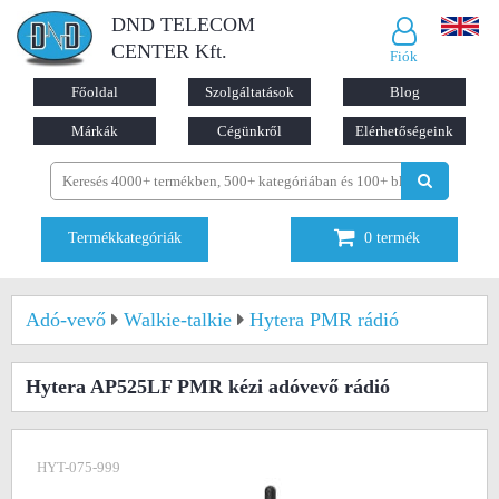
DND TELECOM
CENTER Kft.
Fiók
Főoldal
Szolgáltatások
Blog
Márkák
Cégünkről
Elérhetőségeink
Termékkategóriák
0
termék
Adó-vevő
Walkie-talkie
Hytera PMR rádió
Hytera AP525LF PMR kézi adóvevő rádió
HYT-075-999