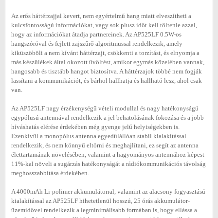
Az erős háttérzajjal kevert, nem egyértelmű hang miatt elveszítheti a
kulcsfontosságú információkat, vagy sok plusz időt kell töltenie azzal,
hogy az információkat átadja partnereinek. Az AP525LF 0.5W-os
hangszóróval és fejlett zajszűrő algoritmussal rendelkezik, amely
kiküszöböli a nem kívánt háttérzajt, csökkenti a torzítást, és elnyomja a
más készülékek által okozott üvöltést, amikor egymás közelében vannak,
hangosabb és tisztább hangot biztosítva. A háttérzajok többé nem fogják
lassítani a kommunikációt, és bárhol hallhatja és hallható lesz, ahol csak
van.
Az AP525LF nagy érzékenységű vételi modullal és nagy hatékonyságú
egypólusú antennával rendelkezik a jel behatolásának fokozása és a jobb
híváshatás elérése érdekében még gyenge jelű helyiségekben is.
Ezenkívül a monopólus antenna egyedülállóan stabil kialakítással
rendelkezik, és nem könnyű eltörni és meghajlítani, ez segít az antenna
élettartamának növelésében, valamint a hagyományos antennához képest
11%-kal növeli a sugárzás hatékonyságát a rádiókommunikációs távolság
meghosszabbítása érdekében.
A 4000mAh Li-polimer akkumulátorral, valamint az alacsony fogyasztású
kialakítással az AP525LF hihetetlenül hosszú, 25 órás akkumulátor-
üzemidővel rendelkezik a legminimálisabb formában is, hogy ellássa a