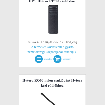
HP5, HP6 és PT590 rádiókhoz
Bruttó ár: 1.016,- Ft (Nettó ár: 800,- Ft)
A terméket közvetlenül a gyártó
németországi központjából rendeljük.
részletek
kosárba!
Hytera RO03 nylon csuklópánt Hytera
kézi rádiókhoz