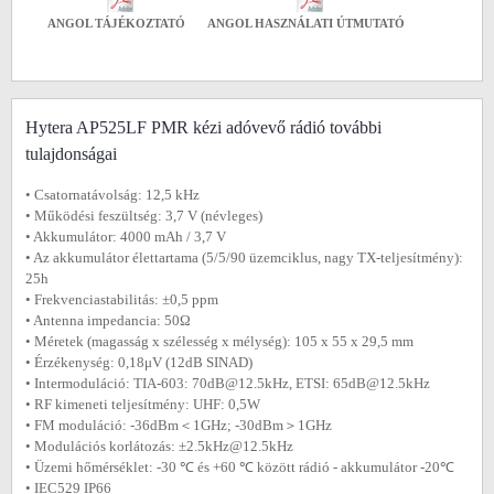
ANGOL TÁJÉKOZTATÓ
ANGOL HASZNÁLATI ÚTMUTATÓ
Hytera AP525LF PMR kézi adóvevő rádió további
tulajdonságai
• Csatornatávolság: 12,5 kHz
• Működési feszültség: 3,7 V (névleges)
• Akkumulátor: 4000 mAh / 3,7 V
• Az akkumulátor élettartama (5/5/90 üzemciklus, nagy TX-teljesítmény):
25h
• Frekvenciastabilitás: ±0,5 ppm
• Antenna impedancia: 50Ω
• Méretek (magasság x szélesség x mélység): 105 x 55 x 29,5 mm
• Érzékenység: 0,18μV (12dB SINAD)
• Intermoduláció: TIA-603: 70dB@12.5kHz, ETSI: 65dB@12.5kHz
• RF kimeneti teljesítmény: UHF: 0,5W
• FM moduláció: -36dBm＜1GHz; -30dBm＞1GHz
• Modulációs korlátozás: ±2.5kHz@12.5kHz
• Üzemi hőmérséklet: -30 ℃ és +60 ℃ között rádió - akkumulátor -20℃
• IEC529 IP66