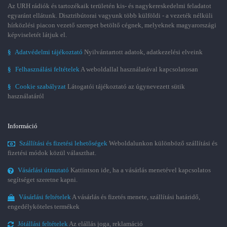
Az URH rádiók és tartozékaik területén kis- és nagykereskedelmi feladatot
egyaránt ellátunk. Disztribútorai vagyunk több külföldi - a vezeték nélküli
hírközlési piacon vezető szerepet betöltő cégnek, melyeknek magyarországi
képviseletét látjuk el.
§
Adatvédelmi tájékoztató
Nyilvántartott adatok, adatkezelési elveink
§
Felhasználási feltételek
A weboldallal használatával kapcsolatosan
§
Cookie szabályzat
Látogatói tájékoztató az úgynevezett sütik
használatáról
Információ
Szállítási és fizetési lehetőségek
Weboldalunkon különböző szállítási és
fizetési módok közül választhat.
Vásárlási útmutató
Kattintson ide, ha a vásárlás menetével kapcsolatos
segítséget szeretne kapni.
Vásárlási feltételek
A vásárlás és fizetés menete, szállítási határidő,
engedélyköteles termékek
Jótállási feltételek
Az elállás joga, reklamáció