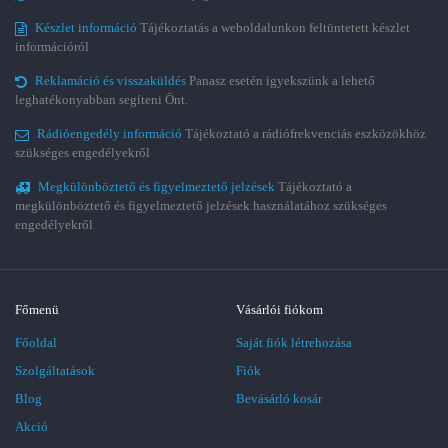
Készlet információ
Tájékoztatás a weboldalunkon feltüntetett készlet
információról
Reklamáció és visszaküldés
Panasz esetén igyekszünk a lehető
leghatékonyabban segíteni Önt.
Rádióengedély információ
Tájékoztató a rádiófrekvenciás eszközökhöz
szükséges engedélyekről
Megkülönböztető és figyelmeztető jelzések
Tájékoztató a
megkülönböztető és figyelmeztető jelzések használatához szükséges
engedélyekről
Főmenü
Vásárlói fiókom
Főoldal
Saját fiók létrehozása
Szolgáltatások
Fiók
Blog
Bevásárló kosár
Akció