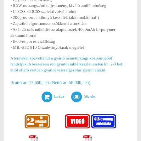
• 0.5W-os hangszóró teljesítmény, kiváló audió minőség
• CTCSS, CDCSS szelektívhívó kódok
• 200g-os szuperkönnyű készülék (akkumulátorral!)
• Zajszűrő algoritmussa, csökkenti a torzítást
• Akár 25 órás működés az alaptartozék 4000mAh Li-polymer
akkumulátorral
• IP66-es por és vízállóság
• MIL-STD 810 G szabványoknak megfelel
A terméket közvetlenül a gyártó németországi központjából
rendeljük. A beszerzési idő gyártói raktárkészlet esetén kb. 2-3 hét,
ettől eltérő esetben gyártói visszaigazolás szerint alakul.
Bruttó ár: 73.660,- Ft (Nettó ár: 58.000,- Ft)
kosárba!
árfigyelés