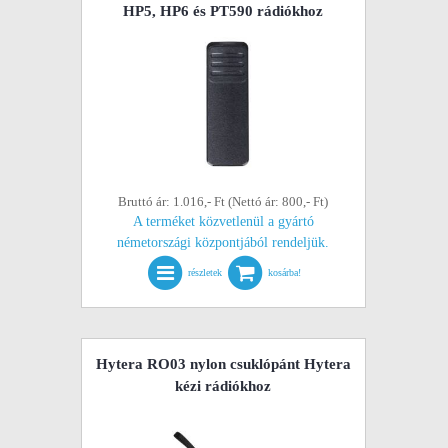
HP5, HP6 és PT590 rádiókhoz
Bruttó ár: 1.016,- Ft (Nettó ár: 800,- Ft)
A terméket közvetlenül a gyártó
németországi központjából rendeljük.
részletek
kosárba!
Hytera RO03 nylon csuklópánt Hytera
kézi rádiókhoz