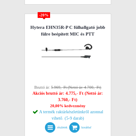
-20%
Hytera EHN35R-P C fülhallgató jobb
fülre beépített MIC és PTT
Bruttó ár:
5.969,- Ft (Nettó ár: 4.700,- Ft)
Akciós bruttó ár: 4.775,- Ft (Nettó ár:
3.760,- Ft)
20,00% kedvezmény
A termék raktárkészletünkről azonnal
vihető. (5-9 darab)
részletek
kosárba!