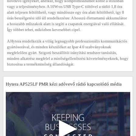
növekvő igényeket, anélkül, hogy kompromisszumot kötne a stílusban
vagy a teljesítményben. A 10W-os USB Type-C töltővel a rádió 1,8 óra
alatt teljesen feltölthető, vagy mindössze egy óra alatt feltölthető, így 8
órás beszélgetési idő áll rendelkezésre. A hosszú élettartamú akkumulátor
a hosszabb műszakok alatt is segíti a csapatok energiával való ellátását.
Így többet tehet, miközben kevesebbet cipel.
A Hytera rendelkezik a világ legnagyobb professzionális kommunikációs
gyártósorával, és minden készüléket az Ipar 4.0 szabványoknak
megfelelően gyárt. Szigorú beszállítói irányítási rendszer tanúsítás,
minden alkatrész megfelel a minőségellenőrzési követelményeknek, hogy
biztosítsa a termékminőség állandóságát.
Hytera AP525LF PMR kézi adóvevő rádió kapcsolódó média
▶