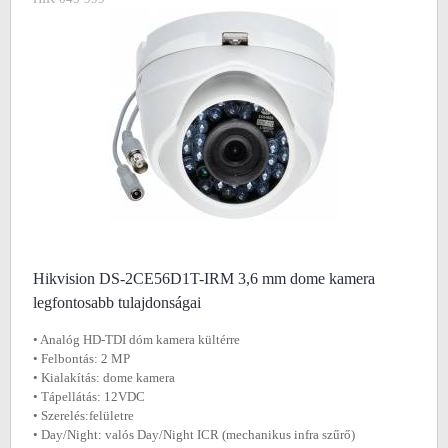
Hikvision DS-2CE56D1T-IRM 3,6 mm dome kamera
legfontosabb tulajdonságai
• Analóg HD-TDI dóm kamera kültérre
• Felbontás: 2 MP
• Kialakítás: dome kamera
• Tápellátás: 12VDC
• Szerelés:felületre
• Day/Night: valós Day/Night ICR (mechanikus infra szűrő)