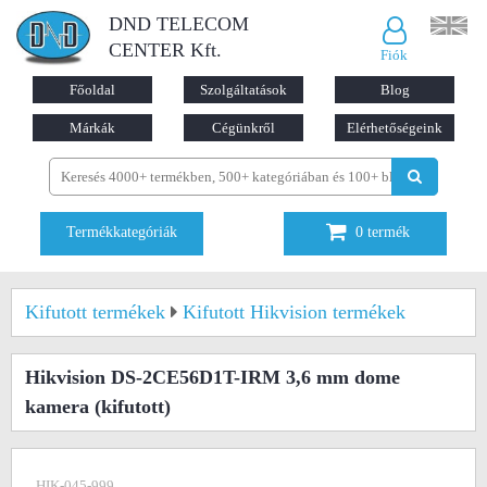
DND TELECOM
CENTER Kft.
Fiók
Főoldal
Szolgáltatások
Blog
Márkák
Cégünkről
Elérhetőségeink
Termékkategóriák
0
termék
Kifutott termékek
Kifutott Hikvision termékek
Hikvision DS-2CE56D1T-IRM 3,6 mm dome
kamera
(kifutott)
HIK-045-999