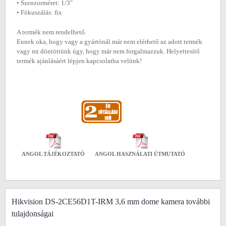
• Szenzorméret: 1/3"
• Fókuszálás: fix
A termék nem rendelhető.
Ennek oka, hogy vagy a gyártónál már nem elérhető az adott termék
vagy mi döntöttünk úgy, hogy már nem forgalmazzuk. Helyettesítő
termék ajánlásáért lépjen kapcsolatba velünk!
ANGOL TÁJÉKOZTATÓ
ANGOL HASZNÁLATI ÚTMUTATÓ
Hikvision DS-2CE56D1T-IRM 3,6 mm dome kamera további
tulajdonságai