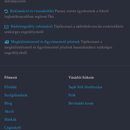
információról
Reklamáció és visszaküldés
Panasz esetén igyekszünk a lehető
leghatékonyabban segíteni Önt.
Rádióengedély információ
Tájékoztató a rádiófrekvenciás eszközökhöz
szükséges engedélyekről
Megkülönböztető és figyelmeztető jelzések
Tájékoztató a
megkülönböztető és figyelmeztető jelzések használatához szükséges
engedélyekről
Főmenü
Vásárlói fiókom
Főoldal
Saját fiók létrehozása
Szolgáltatások
Fiók
Blog
Bevásárló kosár
Akció
Márkák
Cégünkről