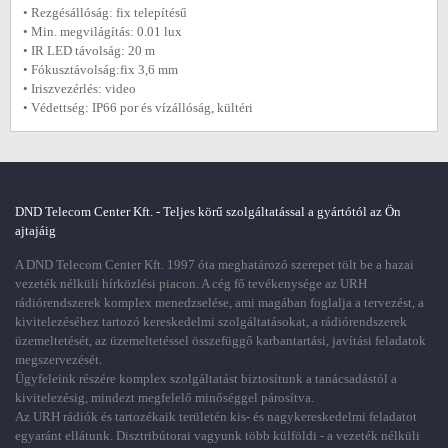
• Rezgésállóság: fix telepítésű
• Min. megvilágítás: 0.01 lux
• IR LED távolság: 20 m
• Fókusztávolság:fix 3,6 mm
• Iriszvezérlés: video
• Védettség: IP66 por és vízállóság, kültéri
DND Telecom Center Kft. - Teljes körű szolgáltatással a gyártótól az Ön
ajtajáig
A DND Telecom Center Kft. 1997 óta meghatározó szerepet tölt be a hazai
vezeték nélküli hírközlési piacon. A cég fő tevékenysége az URH
rádiórendszerek komplex menedzselése, ami magában foglalja a tervezést, a
kivitelezéséhez tartozó kereskedelmi szolgáltatásokat, a rádiórendszerek
üzemeltetését, az üzemeltetéssel összefüggő karbantartási, javítási feladatok
megszervezését.
Ügyfeleink részére komplex szolgáltatást biztosítunk a tanácsadástól a
kivitelezésig, mindezt megfelelő minőséggel párosítva.
Az URH rádiók és tartozékaik területén kis- és nagykereskedelmi feladatot
egyaránt ellátunk. Disztribútorai vagyunk több külföldi - a vezeték nélküli