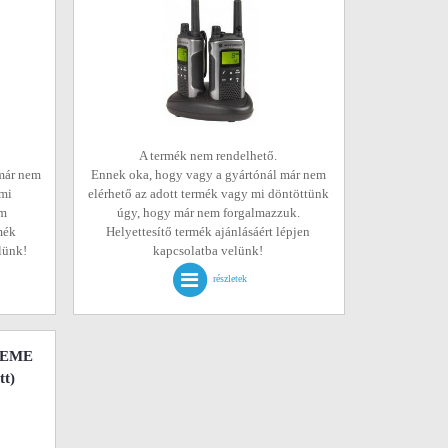
A termék nem rendelhető.
már nem
Ennek oka, hogy vagy a gyártónál már nem
 mi
elérhető az adott termék vagy mi döntöttünk
em
úgy, hogy már nem forgalmazzuk.
mék
Helyettesítő termék ajánlásáért lépjen
elünk!
kapcsolatba velünk!
részletek
REME
tt)