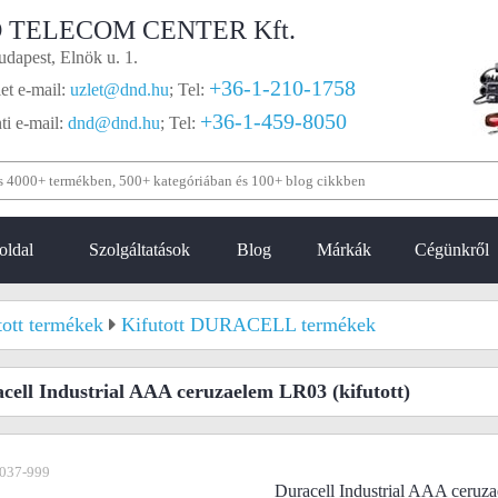
 TELECOM CENTER Kft.
dapest, Elnök u. 1.
+36-1-210-1758
et e-mail:
uzlet@dnd.hu
;
Tel:
+36-1-459-8050
i e-mail:
dnd@dnd.hu
;
Tel:
oldal
Szolgáltatások
Blog
Márkák
Cégünkről
tott termékek
Kifutott DURACELL termékek
cell Industrial AAA ceruzaelem LR03
(kifutott)
037-999
Duracell Industrial AAA ceruz