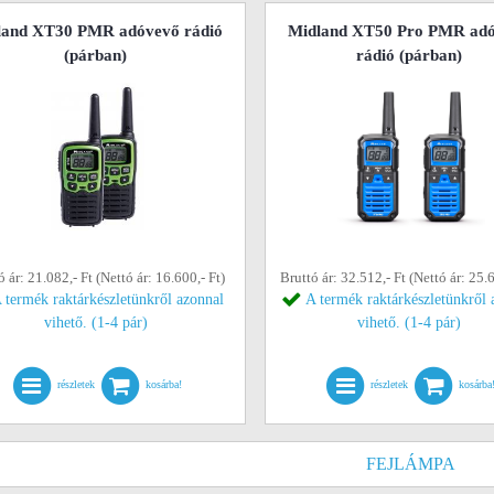
land XT30 PMR adóvevő rádió
Midland XT50 Pro PMR ad
(párban)
rádió (párban)
ó ár: 21.082,- Ft (Nettó ár: 16.600,- Ft)
Bruttó ár: 32.512,- Ft (Nettó ár: 25.6
 termék raktárkészletünkről azonnal
A termék raktárkészletünkről 
vihető. (1-4 pár)
vihető. (1-4 pár)
részletek
kosárba!
részletek
kosárba
FEJLÁMPA