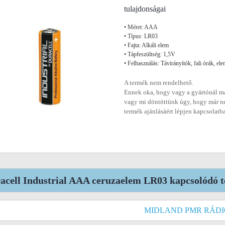
tulajdonságai
• Méret: AAA
• Típus: LR03
• Fajta: Alkáli elem
• Tápfeszültség: 1,5V
• Felhasználás: Távirányítók, fali órák, el
A termék nem rendelhető.
Ennek oka, hogy vagy a gyártónál má
vagy mi döntöttünk úgy, hogy már n
termék ajánlásáért lépjen kapcsolatb
acell Industrial AAA ceruzaelem LR03 kapcsolódó 
MIDLAND PMR RÁDI