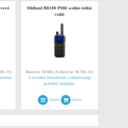
óvevő
Midland BR180 PMR walkie-talkie
rádió
00,- Ft)
Bruttó ár: 38.989,- Ft (Nettó ár: 30.700,- Ft)
azonnal
A terméket közvetlenül a németországi
gyártótól rendeljük.
!
részletek
kosárba!