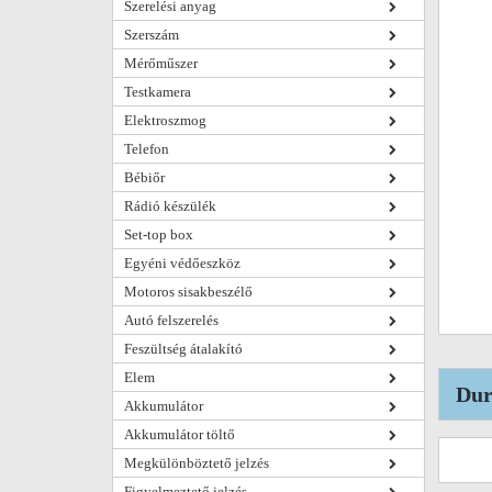
Szerelési anyag
Szerszám
Mérőműszer
Testkamera
Elektroszmog
Telefon
Bébiőr
Rádió készülék
Set-top box
Egyéni védőeszköz
Motoros sisakbeszélő
Autó felszerelés
Feszültség átalakító
Elem
Dur
Akkumulátor
Akkumulátor töltő
Megkülönböztető jelzés
Figyelmeztető jelzés