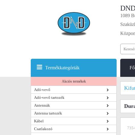
DND
1089 Bu
Szaküzl
Központ
Termékkategóriák
Fő
Akciós termékek
Kifu
Adó-vevő
Adó-vevő tartozék
Antennák
Dura
Antenna tartozék
Kábel
735-
Csatlakozó