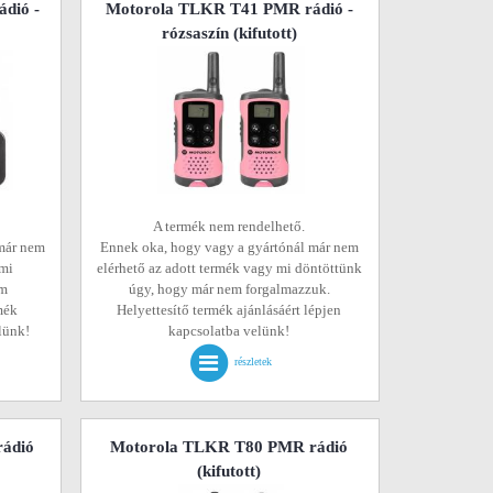
dió -
Motorola TLKR T41 PMR rádió -
rózsaszín
(kifutott)
A termék nem rendelhető.
már nem
Ennek oka, hogy vagy a gyártónál már nem
 mi
elérhető az adott termék vagy mi döntöttünk
em
úgy, hogy már nem forgalmazzuk.
mék
Helyettesítő termék ajánlásáért lépjen
elünk!
kapcsolatba velünk!
részletek
ádió
Motorola TLKR T80 PMR rádió
(kifutott)