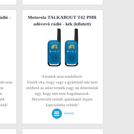
dió -
Motorola TALKABOUT T42 PMR
adóvevő rádió - kék
(kifutott)
A termék nem rendelhető.
már nem
Ennek oka, hogy vagy a gyártónál már nem
 mi
elérhető az adott termék vagy mi döntöttünk
em
úgy, hogy már nem forgalmazzuk.
mék
Helyettesítő termék ajánlásáért lépjen
elünk!
kapcsolatba velünk!
részletek