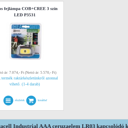
s fejlámpa COB+CREE 3 szín
LED P3531
tó ár: 7.074,- Ft (Nettó ár: 5.570,- Ft)
 termék raktárkészletünkről azonnal
vihető. (1-4 darab)
részletek
kosárba!
acell Industrial AAA ceruzaelem LR03 kapcsolódó k