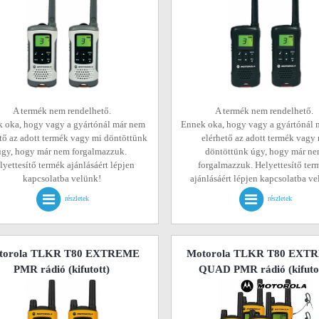
A termék nem rendelhető.
A termék nem rendelhető.
 oka, hogy vagy a gyártónál már nem
Ennek oka, hogy vagy a gyártónál 
tő az adott termék vagy mi döntöttünk
elérhető az adott termék vagy
úgy, hogy már nem forgalmazzuk.
döntöttünk úgy, hogy már n
lyettesítő termék ajánlásáért lépjen
forgalmazzuk. Helyettesítő ter
kapcsolatba velünk!
ajánlásáért lépjen kapcsolatba v
részletek
részletek
torola TLKR T80 EXTREME
Motorola TLKR T80 EXT
PMR rádió
(kifutott)
QUAD PMR rádió
(kifuto