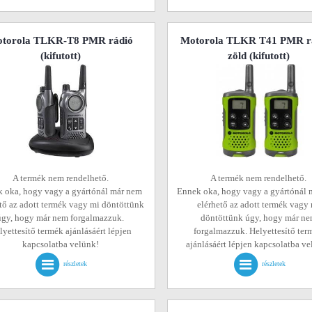
torola TLKR-T8 PMR rádió
Motorola TLKR T41 PMR rá
(kifutott)
zöld
(kifutott)
A termék nem rendelhető.
A termék nem rendelhető.
 oka, hogy vagy a gyártónál már nem
Ennek oka, hogy vagy a gyártónál 
tő az adott termék vagy mi döntöttünk
elérhető az adott termék vagy
úgy, hogy már nem forgalmazzuk.
döntöttünk úgy, hogy már n
lyettesítő termék ajánlásáért lépjen
forgalmazzuk. Helyettesítő ter
kapcsolatba velünk!
ajánlásáért lépjen kapcsolatba v
részletek
részletek