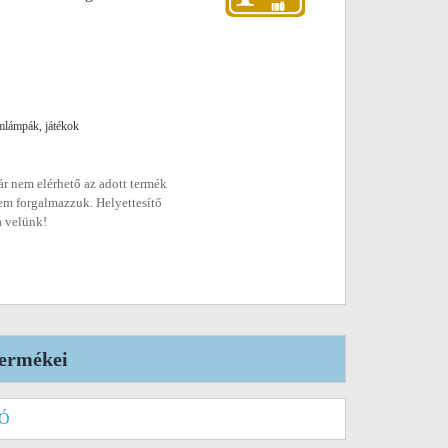
emlámpák, játékok
r nem elérhető az adott termék
em forgalmazzuk. Helyettesítő
a velünk!
termékei
Ó