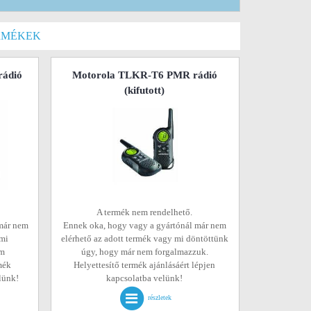
RMÉKEK
ádió
Motorola TLKR-T6 PMR rádió
(kifutott)
A termék nem rendelhető.
már nem
Ennek oka, hogy vagy a gyártónál már nem
 mi
elérhető az adott termék vagy mi döntöttünk
em
úgy, hogy már nem forgalmazzuk.
mék
Helyettesítő termék ajánlásáért lépjen
elünk!
kapcsolatba velünk!
részletek