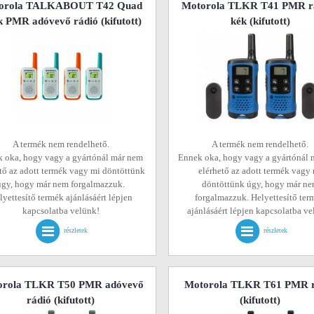
orola TALKABOUT T42 Quad
Motorola TLKR T41 PMR rá
k PMR adóvevő rádió
(kifutott)
kék
(kifutott)
A termék nem rendelhető.
A termék nem rendelhető.
 oka, hogy vagy a gyártónál már nem
Ennek oka, hogy vagy a gyártónál 
tő az adott termék vagy mi döntöttünk
elérhető az adott termék vagy
úgy, hogy már nem forgalmazzuk.
döntöttünk úgy, hogy már n
lyettesítő termék ajánlásáért lépjen
forgalmazzuk. Helyettesítő ter
kapcsolatba velünk!
ajánlásáért lépjen kapcsolatba v
részletek
részletek
orola TLKR T50 PMR adóvevő
Motorola TLKR T61 PMR r
rádió
(kifutott)
(kifutott)