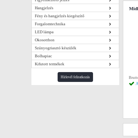
Hangjelzés
Mid
Fény és hangjelzés kiegészítő
Forgalomtechnika
LED lámpa
Okosotthon
Szúnyogriasztó készülék
Bolhapiac
Kifutott termékek
Hírlevél feliratkozás
Brutt
A