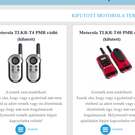
KIFUTOTT MOTOROLA TE
torola TLKR-T4 PMR rádió
Motorola TLKR-T40 PMR r
(kifutott)
(kifutott)
A termék nem rendelhető.
A termék nem rendelhető.
 oka, hogy vagy a gyártónál már nem
Ennek oka, hogy vagy a gyártónál 
tő az adott termék vagy mi döntöttünk
elérhető az adott termék vagy
úgy, hogy már nem forgalmazzuk.
döntöttünk úgy, hogy már n
lyettesítő termék ajánlásáért lépjen
forgalmazzuk. Helyettesítő ter
kapcsolatba velünk!
ajánlásáért lépjen kapcsolatba v
részletek
részletek