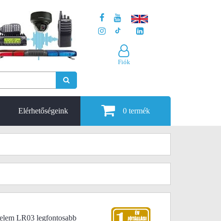
Fiók
Elérhetőségeink
0
termék
aelem LR03 legfontosabb