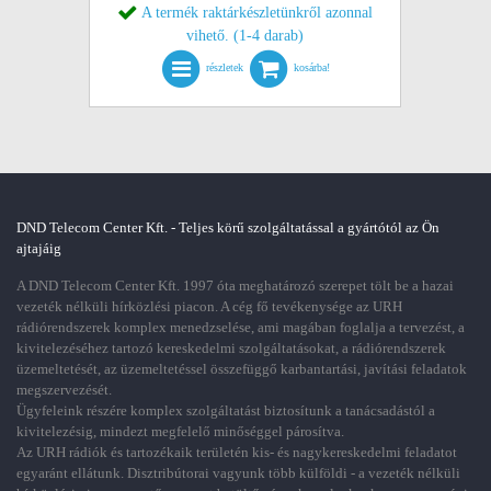
A termék raktárkészletünkről azonnal
vihető. (1-4 darab)
részletek
kosárba!
DND Telecom Center Kft. - Teljes körű szolgáltatással a gyártótól az Ön
ajtajáig
A DND Telecom Center Kft. 1997 óta meghatározó szerepet tölt be a hazai
vezeték nélküli hírközlési piacon. A cég fő tevékenysége az URH
rádiórendszerek komplex menedzselése, ami magában foglalja a tervezést, a
kivitelezéséhez tartozó kereskedelmi szolgáltatásokat, a rádiórendszerek
üzemeltetését, az üzemeltetéssel összefüggő karbantartási, javítási feladatok
megszervezését.
Ügyfeleink részére komplex szolgáltatást biztosítunk a tanácsadástól a
kivitelezésig, mindezt megfelelő minőséggel párosítva.
Az URH rádiók és tartozékaik területén kis- és nagykereskedelmi feladatot
egyaránt ellátunk. Disztribútorai vagyunk több külföldi - a vezeték nélküli