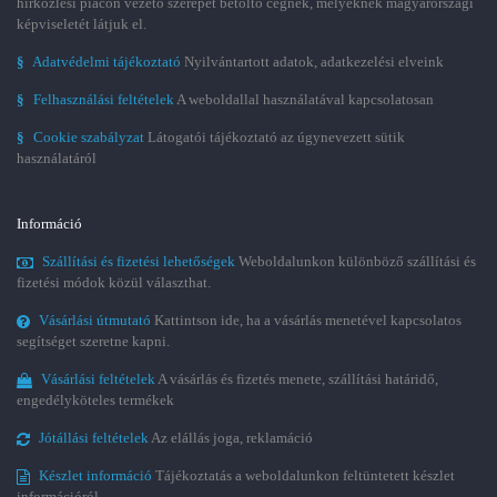
hírközlési piacon vezető szerepet betöltő cégnek, melyeknek magyarországi
képviseletét látjuk el.
§
Adatvédelmi tájékoztató
Nyilvántartott adatok, adatkezelési elveink
§
Felhasználási feltételek
A weboldallal használatával kapcsolatosan
§
Cookie szabályzat
Látogatói tájékoztató az úgynevezett sütik
használatáról
Információ
Szállítási és fizetési lehetőségek
Weboldalunkon különböző szállítási és
fizetési módok közül választhat.
Vásárlási útmutató
Kattintson ide, ha a vásárlás menetével kapcsolatos
segítséget szeretne kapni.
Vásárlási feltételek
A vásárlás és fizetés menete, szállítási határidő,
engedélyköteles termékek
Jótállási feltételek
Az elállás joga, reklamáció
Készlet információ
Tájékoztatás a weboldalunkon feltüntetett készlet
információról