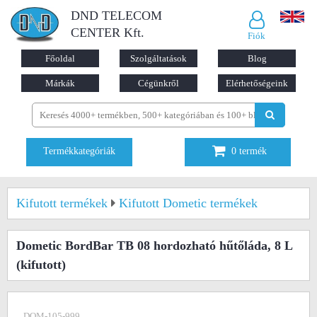
DND TELECOM
CENTER Kft.
Fiók
Főoldal
Szolgáltatások
Blog
Márkák
Cégünkről
Elérhetőségeink
Termékkategóriák
0
termék
Kifutott termékek
Kifutott Dometic termékek
Dometic BordBar TB 08 hordozható hűtőláda, 8 L
(kifutott)
DOM-105-999