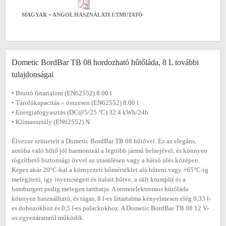
MAGYAR + ANGOL HASZNÁLATI ÚTMUTATÓ
Dometic BordBar TB 08 hordozható hűtőláda, 8 L további
tulajdonságai
• Bruttó űrtartalom (EN62552) 8.00 l
• Tárolókapacitás ‒ összesen (EN62552) 8.00 l
• Energiafogyasztás (DC@5/25 °C) 32.4 kWh/24h
• Klímaosztály (EN62552) N
Élvezze szüneteit a Dometic BordBar TB 08 hűtővel. Ez az elegáns,
autóba való hűtő jól harmonizál a legtöbb jármű belsejével, és könnyen
rögzíthető biztonsági övvel az utasülésen vagy a hátsó ülés középen.
Képes akár 20°C-kal a környezeti hőmérséklet alá hűteni vagy +65°C-ig
melegíteni, így ínyencségeit és italait hűtve, a sült krumplit és a
hamburgert pedig melegen tarthatja. A termoelektromos hűtőláda
könnyen használható, és tágas, 8 l-es űrtartalma kényelmesen elég 0,33 l-
es dobozokhoz és 0,5 l-es palackokhoz. A Dometic BordBar TB 08 12 V-
os egyenáramról működik.