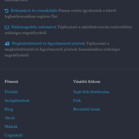
Reklamáció és visszaküldés
Panasz esetén igyekszünk a lehető
leghatékonyabban segíteni Önt.
Rádióengedély információ
Tájékoztató a rádiófrekvenciás eszközökhöz
szükséges engedélyekről
Megkülönböztető és figyelmeztető jelzések
Tájékoztató a
megkülönböztető és figyelmeztető jelzések használatához szükséges
engedélyekről
Főmenü
Vásárlói fiókom
Főoldal
Saját fiók létrehozása
Szolgáltatások
Fiók
Blog
Bevásárló kosár
Akció
Márkák
Cégünkről