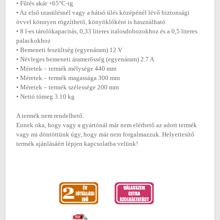
• Fűtés akár +65°C-ig
• Az első utasülésnél vagy a hátsó ülés középénél lévő biztonsági
övvel könnyen rögzíthető, könyöklőként is használható
• 8 l-es tárolókapacitás, 0,33 literes italosdobozokhoz és a 0,5 literes
palackokhoz
• Bemeneti feszültség (egyenáram) 12 V
• Névleges bemeneti áramerősség (egyenáram) 2.7 A
• Méretek ‒ termék mélysége 440 mm
• Méretek ‒ termék magassága 300 mm
• Méretek ‒ termék szélessége 200 mm
• Nettó tömeg 3.10 kg
A termék nem rendelhető.
Ennek oka, hogy vagy a gyártónál már nem elérhető az adott termék
vagy mi döntöttünk úgy, hogy már nem forgalmazzuk. Helyettesítő
termék ajánlásáért lépjen kapcsolatba velünk!