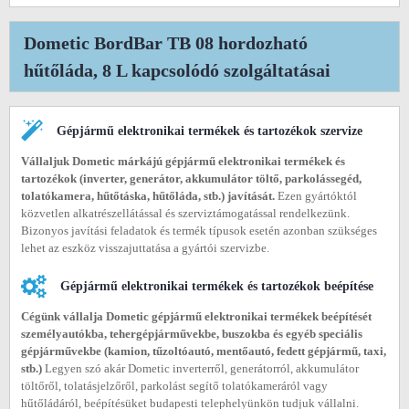
Dometic BordBar TB 08 hordozható
hűtőláda, 8 L kapcsolódó szolgáltatásai
Gépjármű elektronikai termékek és tartozékok szervize
Vállaljuk Dometic márkájú gépjármű elektronikai termékek és
tartozékok (inverter, generátor, akkumulátor töltő, parkolássegéd,
tolatókamera, hűtőtáska, hűtőláda, stb.) javítását.
Ezen gyártóktól
közvetlen alkatrészellátással és szerviztámogatással rendelkezünk.
Bizonyos javítási feladatok és termék típusok esetén azonban szükséges
lehet az eszköz visszajuttatása a gyártói szervizbe.
Gépjármű elektronikai termékek és tartozékok beépítése
Cégünk vállalja Dometic gépjármű elektronikai termékek beépítését
személyautókba, tehergépjárművekbe, buszokba és egyéb speciális
gépjárművekbe (
kamion, tűzoltóautó, mentőautó, fedett gépjármű, taxi,
stb.)
Legyen szó akár Dometic inverterről, generátorról, akkumulátor
töltőről, tolatásjelzőről, parkolást segítő tolatókameráról vagy
hűtőládáról, beépítésüket budapesti telephelyünkön tudjuk vállalni.