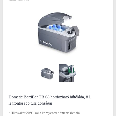
Dometic BordBar TB 08 hordozható hűtőláda, 8 L
legfontosabb tulajdonságai
• Hűtés akár 20°C-kal a környezeti hőmérséklet alá