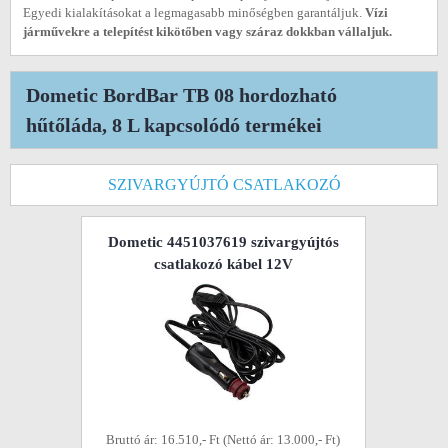
Egyedi kialakításokat a legmagasabb minőségben garantáljuk.
Vízi
járművekre a telepítést kikötőben vagy száraz dokkban vállaljuk.
Dometic BordBar TB 08 hordozható
hűtőláda, 8 L kapcsolódó termékei
SZIVARGYÚJTÓ CSATLAKOZÓ
Dometic 4451037619 szivargyújtós
csatlakozó kábel 12V
Bruttó ár: 16.510,- Ft (Nettó ár: 13.000,- Ft)