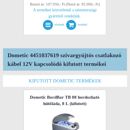
Bruttó ár: 107.950,- Ft (Nettó ár: 85.000,- Ft)
A terméket közvetlenül a németországi
gyártótól rendeljük.
részletek
kosárba!
Dometic 4451037619 szivargyújtós csatlakozó
kábel 12V kapcsolódó kifutott termékei
KIFUTOTT DOMETIC TERMÉKEK
Dometic BordBar TB 08 hordozható
hűtőláda, 8 L
(kifutott)