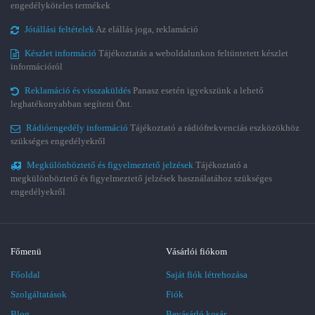
engedélyköteles termékek
Jótállási feltételek
Az elállás joga, reklamáció
Készlet információ
Tájékoztatás a weboldalunkon feltüntetett készlet
információról
Reklamáció és visszaküldés
Panasz esetén igyekszünk a lehető
leghatékonyabban segíteni Önt.
Rádióengedély információ
Tájékoztató a rádiófrekvenciás eszközökhöz
szükséges engedélyekről
Megkülönböztető és figyelmeztető jelzések
Tájékoztató a
megkülönböztető és figyelmeztető jelzések használatához szükséges
engedélyekről
Főmenü
Vásárlói fiókom
Főoldal
Saját fiók létrehozása
Szolgáltatások
Fiók
Blog
Bevásárló kosár