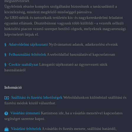
megszervezését.
Ügyfeleink részére komplex szolgáltatást biztosítunk a tanácsadástól a
kivitelezésig, mindezt megfelelő minőséggel párosítva.
Az URH rádiók és tartozékaik területén kis- és nagykereskedelmi feladatot
egyaránt ellátunk. Disztribútorai vagyunk több külföldi - a vezeték nélküli
hírközlési piacon vezető szerepet betöltő cégnek, melyeknek magyarországi
képviseletét látjuk el.
§
Adatvédelmi tájékoztató
Nyilvántartott adatok, adatkezelési elveink
§
Felhasználási feltételek
A weboldallal használatával kapcsolatosan
§
Cookie szabályzat
Látogatói tájékoztató az úgynevezett sütik
használatáról
Információ
Szállítási és fizetési lehetőségek
Weboldalunkon különböző szállítási és
fizetési módok közül választhat.
Vásárlási útmutató
Kattintson ide, ha a vásárlás menetével kapcsolatos
segítséget szeretne kapni.
Vásárlási feltételek
A vásárlás és fizetés menete, szállítási határidő,