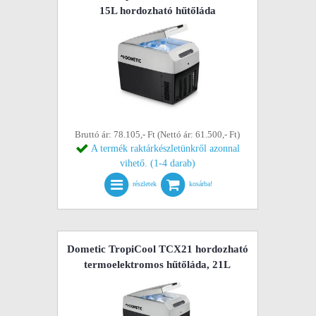
15L hordozható hűtőláda
Bruttó ár: 78.105,- Ft (Nettó ár: 61.500,- Ft)
A termék raktárkészletünkről azonnal
vihető. (1-4 darab)
részletek
kosárba!
Dometic TropiCool TCX21 hordozható
termoelektromos hűtőláda, 21L