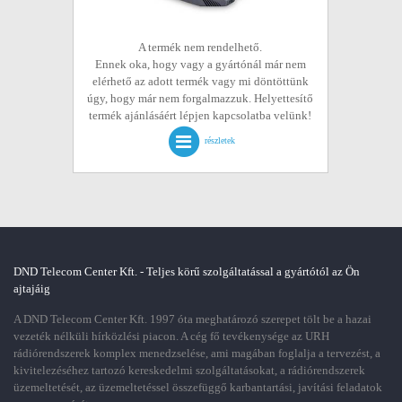
A termék nem rendelhető.
Ennek oka, hogy vagy a gyártónál már nem
elérhető az adott termék vagy mi döntöttünk
úgy, hogy már nem forgalmazzuk. Helyettesítő
termék ajánlásáért lépjen kapcsolatba velünk!
részletek
DND Telecom Center Kft. - Teljes körű szolgáltatással a gyártótól az Ön
ajtajáig
A DND Telecom Center Kft. 1997 óta meghatározó szerepet tölt be a hazai
vezeték nélküli hírközlési piacon. A cég fő tevékenysége az URH
rádiórendszerek komplex menedzselése, ami magában foglalja a tervezést, a
kivitelezéséhez tartozó kereskedelmi szolgáltatásokat, a rádiórendszerek
üzemeltetését, az üzemeltetéssel összefüggő karbantartási, javítási feladatok