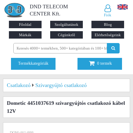
DND TELECOM
CENTER Kft.
Fiók
Főoldal
Szolgáltatások
Blog
Márkák
Cégünkről
Elérhetőségeink
Termékkategóriák
0
termék
Csatlakozó
Szivargyújtó csatlakozó
Dometic 4451037619 szivargyújtós csatlakozó kábel
12V
DOM-461-999