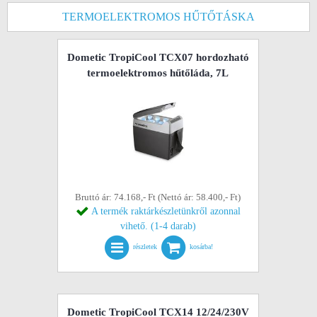
TERMOELEKTROMOS HŰTŐTÁSKA
Dometic TropiCool TCX07 hordozható
termoelektromos hűtőláda, 7L
Bruttó ár: 74.168,- Ft (Nettó ár: 58.400,- Ft)
A termék raktárkészletünkről azonnal
vihető. (1-4 darab)
részletek
kosárba!
Dometic TropiCool TCX14 12/24/230V