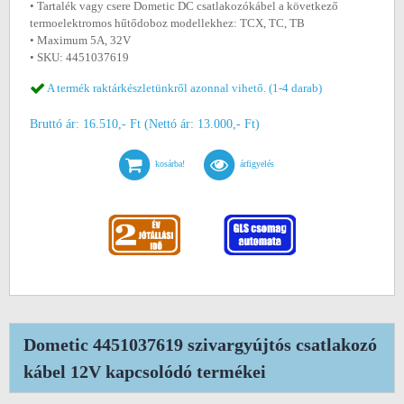
• Tartalék vagy csere Dometic DC csatlakozókábel a következő
termoelektromos hűtődoboz modellekhez: TCX, TC, TB
• Maximum 5A, 32V
• SKU: 4451037619
A termék raktárkészletünkről azonnal vihető. (1-4 darab)
Bruttó ár: 16.510,- Ft (Nettó ár: 13.000,- Ft)
kosárba!
árfigyelés
Dometic 4451037619 szivargyújtós csatlakozó
kábel 12V kapcsolódó termékei