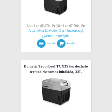
Bruttó ár: 85.979,- Ft (Nettó ár: 67.700,- Ft)
A terméket közvetlenül a németországi
gyártótól rendeljük.
részletek
kosárba!
Dometic TropiCool TCX35 hordozható
termoelektromos hűtőláda, 33L