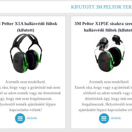
KIFUTOTT 3M PELTOR TE
 Peltor X1A hallásvédő fültok
3M Peltor X1P5E sisakra sze
(kifutott)
hallásvédő fültok
(kifutot
A termék nem rendelhető.
A termék nem rendelhető.
 oka, hogy vagy a gyártónál már nem
Ennek oka, hogy vagy a gyártónál 
tő az adott termék vagy mi döntöttünk
elérhető az adott termék vagy
úgy, hogy már nem forgalmazzuk.
döntöttünk úgy, hogy már n
lyettesítő termék ajánlásáért lépjen
forgalmazzuk. Helyettesítő ter
kapcsolatba velünk!
ajánlásáért lépjen kapcsolatba v
részletek
részletek