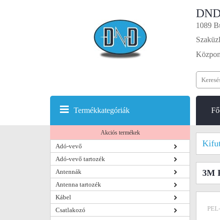
DND
1089 Bu
Szaküzl
Központ
Termékkategóriák
Fő
Akciós termékek
Kifu
Adó-vevő
Adó-vevő tartozék
Antennák
3M P
Antenna tartozék
Kábel
PEL
Csatlakozó