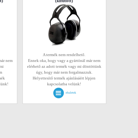
t)
(kifutott)
A termék nem rendelhető.
már nem
Ennek oka, hogy vagy a gyártónál már nem
 mi
elérhető az adott termék vagy mi döntöttünk
em
úgy, hogy már nem forgalmazzuk.
mék
Helyettesítő termék ajánlásáért lépjen
elünk!
kapcsolatba velünk!
részletek