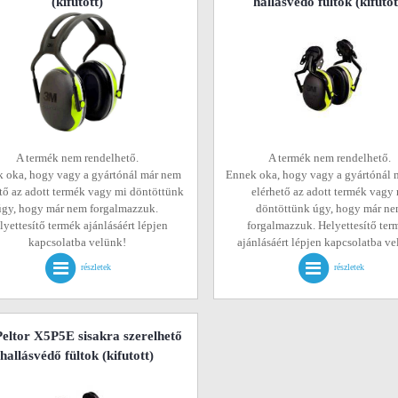
(kifutott)
hallásvédő fültok
(kifutot
A termék nem rendelhető.
A termék nem rendelhető.
 oka, hogy vagy a gyártónál már nem
Ennek oka, hogy vagy a gyártónál 
tő az adott termék vagy mi döntöttünk
elérhető az adott termék vagy
úgy, hogy már nem forgalmazzuk.
döntöttünk úgy, hogy már n
lyettesítő termék ajánlásáért lépjen
forgalmazzuk. Helyettesítő ter
kapcsolatba velünk!
ajánlásáért lépjen kapcsolatba v
részletek
részletek
eltor X5P5E sisakra szerelhető
hallásvédő fültok
(kifutott)