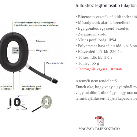
fültokhoz legfontosabb tulajdon
• Bluetooth vezeték nélküli technol
• Másodpercek alatt felszerelhető
• Egy gombos egyszerű vezérlés
• Zajszűrő mikrofon
• Víz és porállóság: IP54
• Folyamatos használati idő: kb. 8 ór
• Készenléti idő: kb. 250 óra
• Töltési idő: kb. 3 óra
• Tömeg: 55 g
• Csomagolási egység: 10 darab
A termék nem rendelhető.
Ennek oka, hogy vagy a gyártónál má
vagy mi döntöttünk úgy, hogy már n
termék ajánlásáért lépjen kapcsolatb
MAGYAR TÁJÉKOZTATÓ