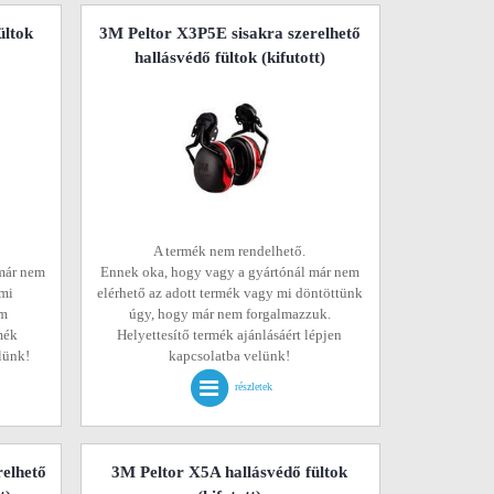
ültok
3M Peltor X3P5E sisakra szerelhető
hallásvédő fültok
(kifutott)
A termék nem rendelhető.
már nem
Ennek oka, hogy vagy a gyártónál már nem
 mi
elérhető az adott termék vagy mi döntöttünk
em
úgy, hogy már nem forgalmazzuk.
mék
Helyettesítő termék ajánlásáért lépjen
elünk!
kapcsolatba velünk!
részletek
relhető
3M Peltor X5A hallásvédő fültok