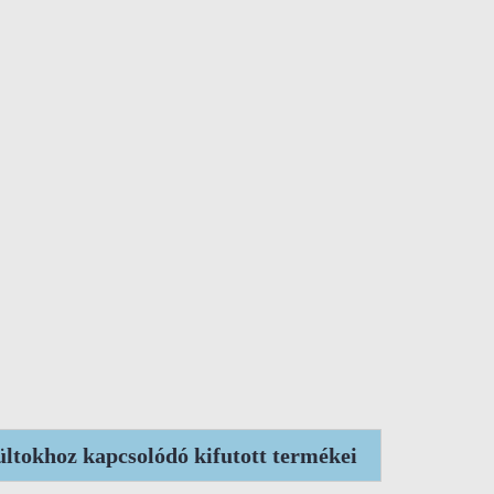
ltokhoz kapcsolódó kifutott termékei