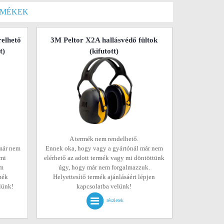
RMÉKEK
relhető
3M Peltor X2A hallásvédő fültok
t)
(kifutott)
A termék nem rendelhető.
már nem
Ennek oka, hogy vagy a gyártónál már nem
 mi
elérhető az adott termék vagy mi döntöttünk
em
úgy, hogy már nem forgalmazzuk.
mék
Helyettesítő termék ajánlásáért lépjen
elünk!
kapcsolatba velünk!
részletek