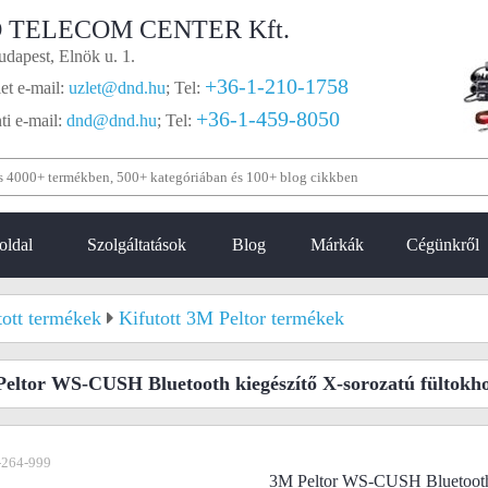
 TELECOM CENTER Kft.
dapest, Elnök u. 1.
+36-1-210-1758
et e-mail:
uzlet@dnd.hu
;
Tel:
+36-1-459-8050
i e-mail:
dnd@dnd.hu
;
Tel:
oldal
Szolgáltatások
Blog
Márkák
Cégünkről
tott termékek
Kifutott 3M Peltor termékek
eltor WS-CUSH Bluetooth kiegészítő X-sorozatú fültokh
-264-999
3M Peltor WS-CUSH Bluetooth 