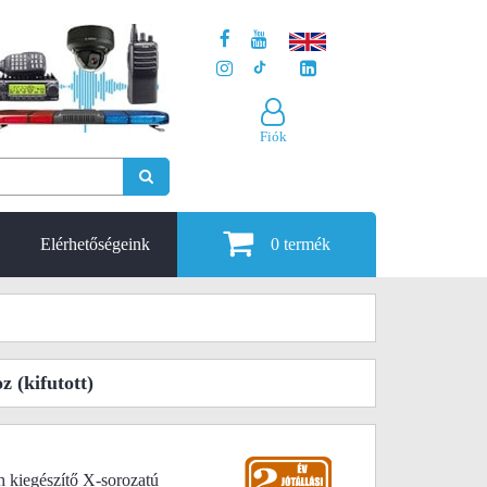
Fiók
Elérhetőségeink
0
termék
oz
(kifutott)
kiegészítő X-sorozatú