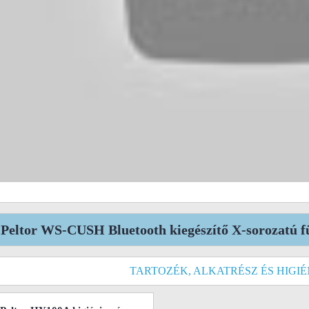
Peltor WS-CUSH Bluetooth kiegészítő X-sorozatú f
TARTOZÉK, ALKATRÉSZ ÉS HIGIÉ