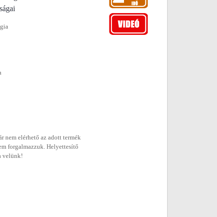
ságai
ógia
a
r nem elérhető az adott termék
em forgalmazzuk. Helyettesítő
a velünk!