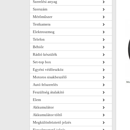
Szerelési anyag
Szerszám
Mérőműszer
Testkamera
Elektroszmog
Telefon
Bébiőr
Rádió készülék
Set-top box
Egyéni védőeszköz
Motoros sisakbeszélő
Autó felszerelés
Feszültség átalakító
Elem
Akkumulátor
Akkumulátor töltő
Megkülönböztető jelzés
Figyelmeztető jelzés