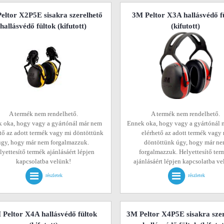
eltor X2P5E sisakra szerelhető
3M Peltor X3A hallásvédő f
hallásvédő fültok
(kifutott)
(kifutott)
A termék nem rendelhető.
A termék nem rendelhető.
 oka, hogy vagy a gyártónál már nem
Ennek oka, hogy vagy a gyártónál 
tő az adott termék vagy mi döntöttünk
elérhető az adott termék vagy
úgy, hogy már nem forgalmazzuk.
döntöttünk úgy, hogy már n
lyettesítő termék ajánlásáért lépjen
forgalmazzuk. Helyettesítő ter
kapcsolatba velünk!
ajánlásáért lépjen kapcsolatba v
részletek
részletek
 Peltor X4A hallásvédő fültok
3M Peltor X4P5E sisakra sze