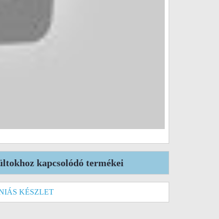
ültokhoz kapcsolódó termékei
NIÁS KÉSZLET