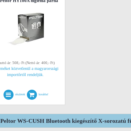
Peltor HY100A higiénia párna
uttó ár: 508,- Ft (Nettó ár: 400,- Ft)
rméket közvetlenül a magyarországi
importőrtől rendeljük.
részletek
kosárba!
Peltor WS-CUSH Bluetooth kiegészítő X-sorozatú fü