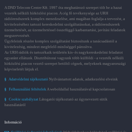
A DND Telecom Center Kft. 1997 óta meghatározó szerepet tölt be a hazai
vezeték nélküli hírközlési piacon. A cég fő tevékenysége az URH
rádiórendszerek komplex menedzselése, ami magában foglalja a tervezést, a
kivitelezéséhez tartozó kereskedelmi szolgáltatásokat, a rádiórendszerek
üzemeltetését, az üzemeltetéssel összefüggő karbantartási, javítási feladatok
megszervezését.
Ügyfeleink részére komplex szolgáltatást biztosítunk a tanácsadástól a
kivitelezésig, mindezt megfelelő minőséggel párosítva.
Az URH rádiók és tartozékaik területén kis- és nagykereskedelmi feladatot
egyaránt ellátunk. Disztribútorai vagyunk több külföldi - a vezeték nélküli
hírközlési piacon vezető szerepet betöltő cégnek, melyeknek magyarországi
képviseletét látjuk el.
§
Adatvédelmi tájékoztató
Nyilvántartott adatok, adatkezelési elveink
§
Felhasználási feltételek
A weboldallal használatával kapcsolatosan
§
Cookie szabályzat
Látogatói tájékoztató az úgynevezett sütik
használatáról
Információ