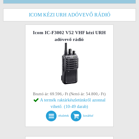
ICOM KÉZI URH ADÓVEVŐ RÁDIÓ
Icom IC-F3002 V52 VHF kézi URH
adóvevő rádió
Bruttó ár: 69.596,- Ft (Nettó ár: 54.800,- Ft)
A termék raktárkészletünkről azonnal
vihető. (10-49 darab)
részletek
kosárba!