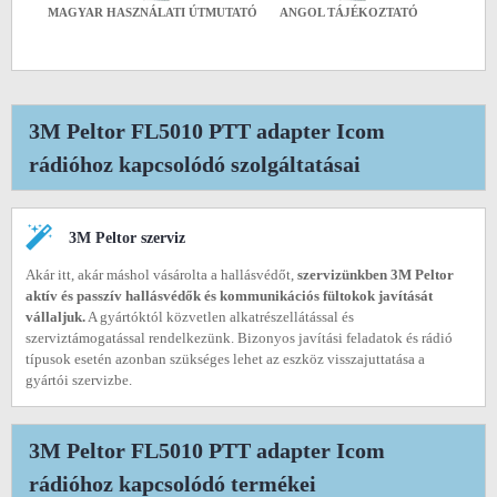
MAGYAR HASZNÁLATI ÚTMUTATÓ
ANGOL TÁJÉKOZTATÓ
3M Peltor FL5010 PTT adapter Icom
rádióhoz kapcsolódó szolgáltatásai
3M Peltor szerviz
Akár itt, akár máshol vásárolta a hallásvédőt,
szervizünkben 3M Peltor
aktív és passzív hallásvédők és kommunikációs fültokok javítását
vállaljuk.
A gyártóktól közvetlen alkatrészellátással és
szerviztámogatással rendelkezünk. Bizonyos javítási feladatok és rádió
típusok esetén azonban szükséges lehet az eszköz visszajuttatása a
gyártói szervizbe.
3M Peltor FL5010 PTT adapter Icom
rádióhoz kapcsolódó termékei