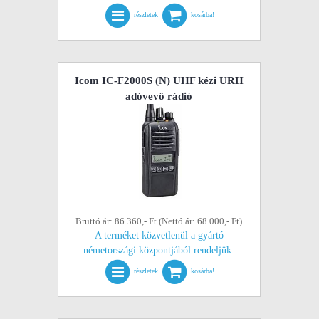
részletek
kosárba!
Icom IC-F2000S (N) UHF kézi URH
adóvevő rádió
Bruttó ár: 86.360,- Ft (Nettó ár: 68.000,- Ft)
A terméket közvetlenül a gyártó
németországi központjából rendeljük.
részletek
kosárba!