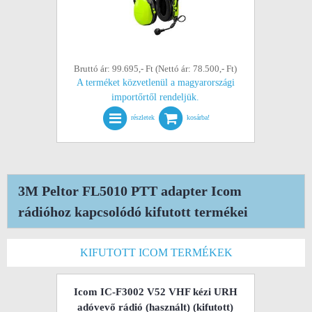
Bruttó ár: 99.695,- Ft (Nettó ár: 78.500,- Ft)
A terméket közvetlenül a magyarországi
importőrtől rendeljük.
részletek
kosárba!
3M Peltor FL5010 PTT adapter Icom
rádióhoz kapcsolódó kifutott termékei
KIFUTOTT ICOM TERMÉKEK
Icom IC-F3002 V52 VHF kézi URH
adóvevő rádió (használt)
(kifutott)