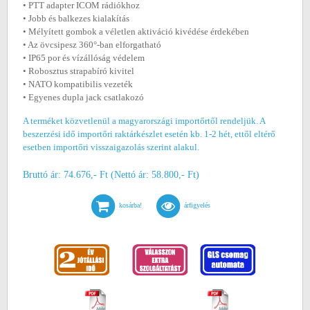
• PTT adapter ICOM rádiókhoz
• Jobb és balkezes kialakítás
• Mélyített gombok a véletlen aktiváció kivédése érdekében
• Az övcsipesz 360°-ban elforgatható
• IP65 por és vízállóság védelem
• Robosztus strapabíró kivitel
• NATO kompatibilis vezeték
• Egyenes dupla jack csatlakozó
A terméket közvetlenül a magyarországi importőrtől rendeljük. A
beszerzési idő importőri raktárkészlet esetén kb. 1-2 hét, ettől eltérő
esetben importőri visszaigazolás szerint alakul.
Bruttó ár: 74.676,- Ft (Nettó ár: 58.800,- Ft)
kosárba!
árfigyelés