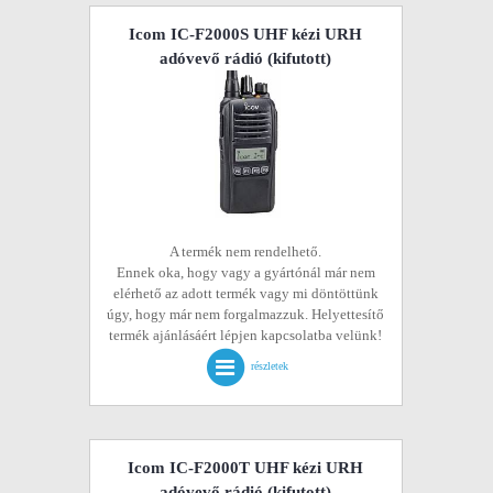
Icom IC-F2000S UHF kézi URH
adóvevő rádió
(kifutott)
A termék nem rendelhető.
Ennek oka, hogy vagy a gyártónál már nem
elérhető az adott termék vagy mi döntöttünk
úgy, hogy már nem forgalmazzuk. Helyettesítő
termék ajánlásáért lépjen kapcsolatba velünk!
részletek
Icom IC-F2000T UHF kézi URH
adóvevő rádió
(kifutott)