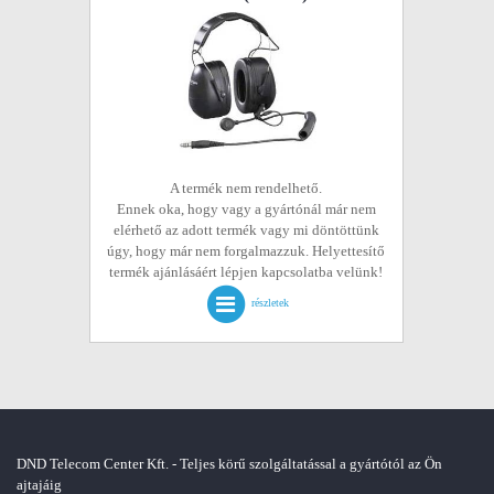
A termék nem rendelhető.
Ennek oka, hogy vagy a gyártónál már nem
elérhető az adott termék vagy mi döntöttünk
úgy, hogy már nem forgalmazzuk. Helyettesítő
termék ajánlásáért lépjen kapcsolatba velünk!
részletek
DND Telecom Center Kft. - Teljes körű szolgáltatással a gyártótól az Ön
ajtajáig