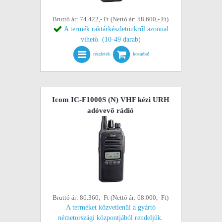
Bruttó ár: 74.422,- Ft (Nettó ár: 58.600,- Ft)
A termék raktárkészletünkről azonnal
vihető. (10-49 darab)
részletek
kosárba!
Icom IC-F1000S (N) VHF kézi URH
adóvevő rádió
Bruttó ár: 86.360,- Ft (Nettó ár: 68.000,- Ft)
A terméket közvetlenül a gyártó
németországi központjából rendeljük.