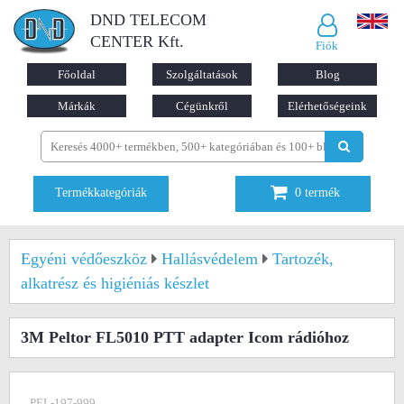
DND TELECOM
CENTER Kft.
Fiók
Főoldal
Szolgáltatások
Blog
Márkák
Cégünkről
Elérhetőségeink
Termékkategóriák
0
termék
Egyéni védőeszköz
Hallásvédelem
Tartozék,
alkatrész és higiéniás készlet
3M Peltor FL5010 PTT adapter Icom rádióhoz
PEL-197-999