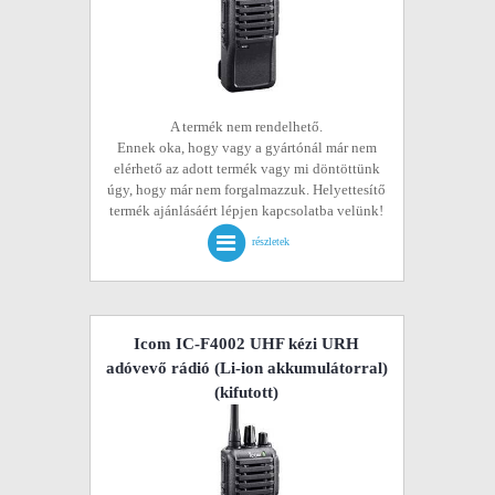
A termék nem rendelhető.
Ennek oka, hogy vagy a gyártónál már nem
elérhető az adott termék vagy mi döntöttünk
úgy, hogy már nem forgalmazzuk. Helyettesítő
termék ajánlásáért lépjen kapcsolatba velünk!
részletek
Icom IC-F4002 UHF kézi URH
adóvevő rádió (Li-ion akkumulátorral)
(kifutott)