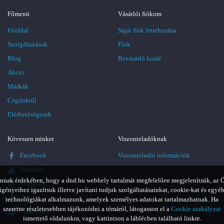
Főmenü
Vásárlói fiókom
Főoldal
Saját fiók létrehozása
Szolgáltatások
Fiók
Blog
Bevásárló kosár
Akció
Márkák
Cégünkről
Elérhetőségeink
Kövessen minket
Viszonteladóknak
Facebook
Viszonteladói információk
Youtube
nnak érdekében, hogy a dnd.hu webhely tartalmát megfelelően megjelenítsük, az 
Instagram
igényeihez igazítsuk illetve javítani tudjuk szolgáltatásainkat, cookie-kat és egyé
TikTok
technológiákat alkalmazunk, amelyek személyes adatokat tartalmazhatnak. Ha
szeretne részletesebben tájékozódni a témáról, látogasson el a
Cookie szabályzat
LinkedIn
ismertető oldalunkra, vagy kattintson a láblécben található linkre.