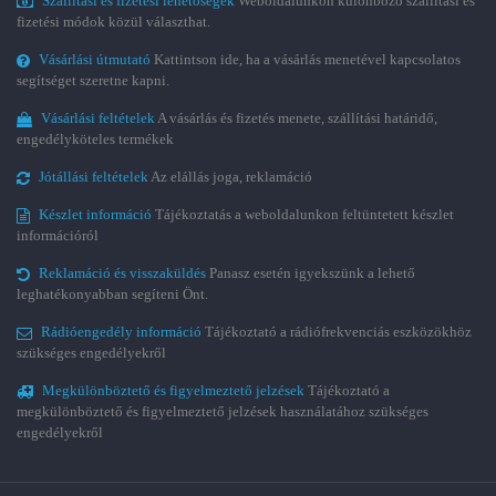
Szállítási és fizetési lehetőségek
Weboldalunkon különböző szállítási és
fizetési módok közül választhat.
Vásárlási útmutató
Kattintson ide, ha a vásárlás menetével kapcsolatos
segítséget szeretne kapni.
Vásárlási feltételek
A vásárlás és fizetés menete, szállítási határidő,
engedélyköteles termékek
Jótállási feltételek
Az elállás joga, reklamáció
Készlet információ
Tájékoztatás a weboldalunkon feltüntetett készlet
információról
Reklamáció és visszaküldés
Panasz esetén igyekszünk a lehető
leghatékonyabban segíteni Önt.
Rádióengedély információ
Tájékoztató a rádiófrekvenciás eszközökhöz
szükséges engedélyekről
Megkülönböztető és figyelmeztető jelzések
Tájékoztató a
megkülönböztető és figyelmeztető jelzések használatához szükséges
engedélyekről