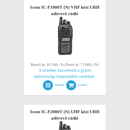
Icom IC-F1000T (N) VHF kézi URH
adóvevő rádió
Bruttó ár: 91.186,- Ft (Nettó ár: 71.800,- Ft)
A terméket közvetlenül a gyártó
németországi központjából rendeljük.
részletek
kosárba!
Icom IC-F2000T (N) UHF kézi URH
adóvevő rádió