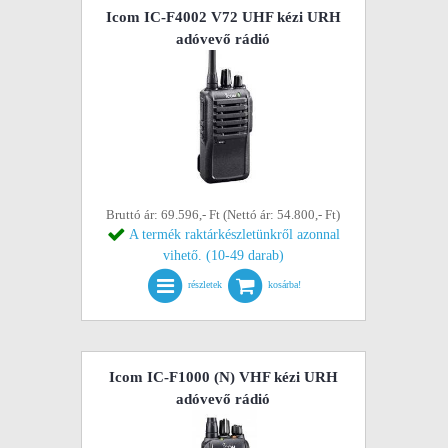
Icom IC-F4002 V72 UHF kézi URH
adóvevő rádió
Bruttó ár: 69.596,- Ft (Nettó ár: 54.800,- Ft)
A termék raktárkészletünkről azonnal
vihető. (10-49 darab)
részletek
kosárba!
Icom IC-F1000 (N) VHF kézi URH
adóvevő rádió