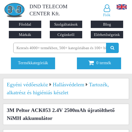
DND TELECOM
CENTER Kft.
Fiók
Főoldal
Szolgáltatások
Blog
Márkák
Cégünkről
Elérhetőségeink
Termékkategóriák
0
termék
Egyéni védőeszköz
Hallásvédelem
Tartozék,
alkatrész és higiéniás készlet
3M Peltor ACK053 2.4V 2500mAh újratölthető
NiMH akkumulátor