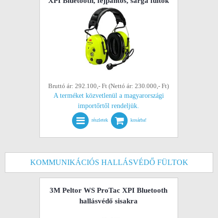
XPI Bluetooth, fejpántos, sárga fültok
Bruttó ár: 292.100,- Ft (Nettó ár: 230.000,- Ft)
A terméket közvetlenül a magyarországi
importőrtől rendeljük.
részletek
kosárba!
KOMMUNIKÁCIÓS HALLÁSVÉDŐ FÜLTOK
3M Peltor WS ProTac XPI Bluetooth
hallásvédő sisakra