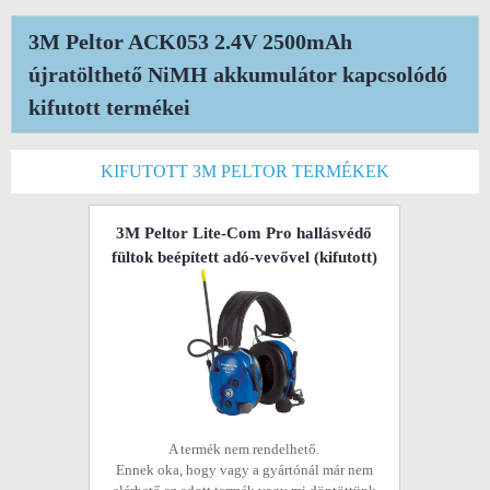
3M Peltor ACK053 2.4V 2500mAh
újratölthető NiMH akkumulátor kapcsolódó
kifutott termékei
KIFUTOTT 3M PELTOR TERMÉKEK
3M Peltor Lite-Com Pro hallásvédő
fültok beépített adó-vevővel
(kifutott)
A termék nem rendelhető.
Ennek oka, hogy vagy a gyártónál már nem