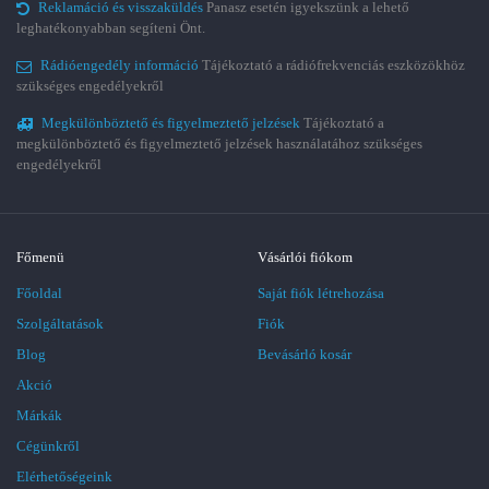
Reklamáció és visszaküldés
Panasz esetén igyekszünk a lehető
leghatékonyabban segíteni Önt.
Rádióengedély információ
Tájékoztató a rádiófrekvenciás eszközökhöz
szükséges engedélyekről
Megkülönböztető és figyelmeztető jelzések
Tájékoztató a
megkülönböztető és figyelmeztető jelzések használatához szükséges
engedélyekről
Főmenü
Vásárlói fiókom
Főoldal
Saját fiók létrehozása
Szolgáltatások
Fiók
Blog
Bevásárló kosár
Akció
Márkák
Cégünkről
Elérhetőségeink