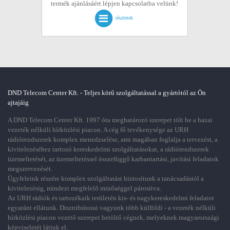
termék ajánlásáért lépjen kapcsolatba velünk!
részletek
DND Telecom Center Kft. - Teljes körű szolgáltatással a gyártótól az Ön
ajtajáig
A DND Telecom Center Kft. 1997 óta meghatározó szerepet tölt be a hazai
vezeték nélküli hírközlési piacon. A cég fő tevékenysége az URH
rádiórendszerek komplex menedzselése, ami magában foglalja a tervezést, a
kivitelezéséhez tartozó kereskedelmi szolgáltatásokat, a rádiórendszerek
üzemeltetését, az üzemeltetéssel összefüggő karbantartási, javítási feladatok
megszervezését.
Ügyfeleink részére komplex szolgáltatást biztosítunk a tanácsadástól a
kivitelezésig, mindezt megfelelő minőséggel párosítva.
Az URH rádiók és tartozékaik területén kis- és nagykereskedelmi feladatot
egyaránt ellátunk. Disztribútorai vagyunk több külföldi - a vezeték nélküli
hírközlési piacon vezető szerepet betöltő cégnek, melyeknek magyarországi
képviseletét látjuk el.