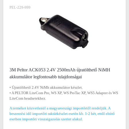
PEL-229-999
3M Peltor ACK053 2.4V 2500mAh újratölthető NiMH
akkumulátor legfontosabb tulajdonságai
• Újratölthető 2.4V NiMh akkumulátor készlet.
• A PELTOR LiteCom Pro, WS XP, WS ProTac XP, WS5 Adapter és WS
LiteCom headsetekhez.
A terméket közvetlenül a magyarországi importőrtől rendeljük. A
beszerzési idő importőri raktárkészlet esetén kb. 1-2 hét, ettől eltérő
esetben importőri visszaigazolás szerint alakul.