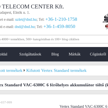
 TELECOM CENTER Kft.
dapest, Elnök u. 1.
+36-1-210-1758
et e-mail:
uzlet@dnd.hu
;
Tel:
+36-1-459-8050
i e-mail:
dnd@dnd.hu
;
Tel:
oldal
Szolgáltatások
Blog
Márkák
Cégünkről
tott termékek
Kifutott Vertex Standard termékek
ex Standard VAC-6300C 6 férőhelyes akkumulátor töltő
(k
-037-999
Vertex Standard VAC-6300C 6 f