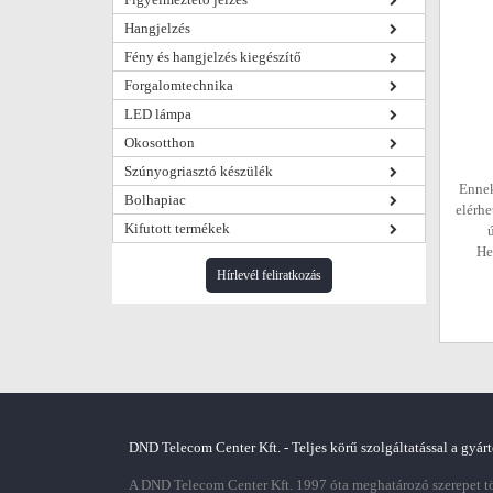
Hangjelzés
Fény és hangjelzés kiegészítő
Forgalomtechnika
LED lámpa
Okosotthon
Szúnyogriasztó készülék
Ennek
Bolhapiac
elérhe
Kifutott termékek
He
Hírlevél feliratkozás
DND Telecom Center Kft. - Teljes körű szolgáltatással a gyárt
A DND Telecom Center Kft. 1997 óta meghatározó szerepet töl