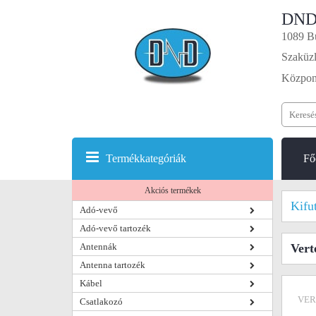
DND
1089 Bu
Szaküzl
Központ
Termékkategóriák
Fő
Akciós termékek
Kifu
Adó-vevő
Adó-vevő tartozék
Antennák
Vert
Antenna tartozék
Kábel
VER
Csatlakozó