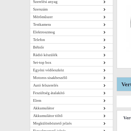
Szerelési anyag
Szerszám
Mérőműszer
Testkamera
Elektroszmog
Telefon
Bébiőr
Rádió készülék
Set-top box
Egyéni védőeszköz
Motoros sisakbeszélő
Ver
Autó felszerelés
Feszültség átalakító
Elem
Akkumulátor
Akkumulátor töltő
Ver
Megkülönböztető jelzés
Figyelmeztető jelzés