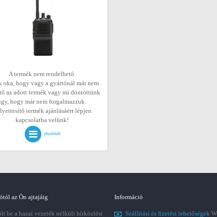
A termék nem rendelhető.
 oka, hogy vagy a gyártónál már nem
tő az adott termék vagy mi döntöttünk
úgy, hogy már nem forgalmazzuk.
lyettesítő termék ajánlásáért lépjen
kapcsolatba velünk!
részletek
ótól az Ön ajtajáig
Információ
t be a hazai vezeték nélküli hírközlési
Szállítási és fizetési lehetőségek
We