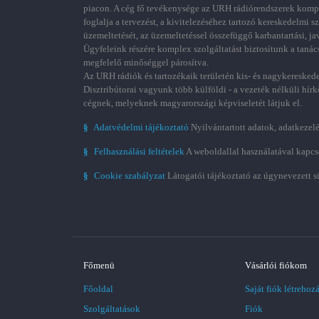
piacon. A cég fő tevékenysége az URH rádiórendszerek kom
foglalja a tervezést, a kivitelezéséhez tartozó kereskedelmi s
üzemeltetését, az üzemeltetéssel összefüggő karbantartási, ja
Ügyfeleink részére komplex szolgáltatást biztosítunk a tanác
megfelelő minőséggel párosítva.
Az URH rádiók és tartozékaik területén kis- és nagykereskede
Disztribútorai vagyunk több külföldi - a vezeték nélküli hírk
cégnek, melyeknek magyarországi képviseletét látjuk el.
§
Adatvédelmi tájékoztató
Nyilvántartott adatok, adatkezelé
§
Felhasználási feltételek
A weboldallal használatával kapcs
§
Cookie szabályzat
Látogatói tájékoztató az úgynevezett s
Főmenü
Vásárlói fiókom
Főoldal
Saját fiók létrehoz
Szolgáltatások
Fiók