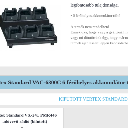
legfontosabb tulajdonságai
• 6 férőhelyes akkumulátor töltő
A termék nem rendelhető.
Ennek oka, hogy vagy a gyártónál má
vagy mi döntöttünk úgy, hogy már n
termék ajánlásáért lépjen kapcsolatb
tex Standard VAC-6300C 6 férőhelyes akkumulátor tö
KIFUTOTT VERTEX STANDAR
tex Standard VX-241 PMR446
adóvevő rádió
(kifutott)