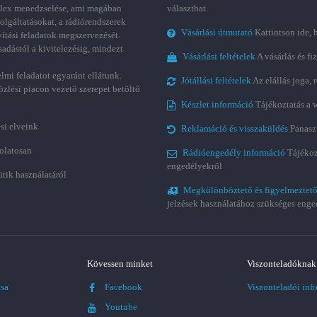
plex menedzselése, ami magában
választhat.
zolgáltatásokat, a rádiórendszerek
Vásárlási útmutató
Kattintson ide, 
vítási feladatok megszervezését.
sadástól a kivitelezésig, mindezt
Vásárlási feltételek
A vásárlás és fi
lmi feladatot egyaránt ellátunk.
Jótállási feltételek
Az elállás joga,
özlési piacon vezető szerepet betöltő
Készlet információ
Tájékoztatás a 
si elveink
Reklamáció és visszaküldés
Panasz
olatosan
Rádióengedély információ
Tájékoz
engedélyekről
ütik használatáról
Megkülönböztető és figyelmeztető
jelzések használatához szükséges enge
Kövessen minket
Viszonteladóknak
ása
Facebook
Viszonteladói inf
Youtube