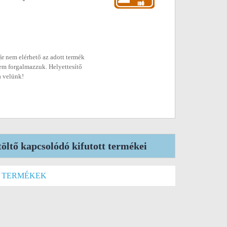
r nem elérhető az adott termék
em forgalmazzuk. Helyettesítő
a velünk!
ltő kapcsolódó kifutott termékei
D TERMÉKEK