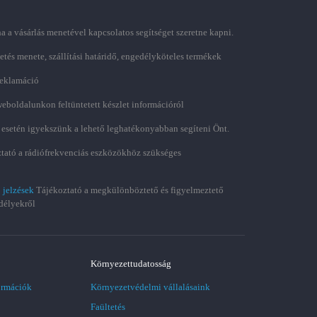
ha a vásárlás menetével kapcsolatos segítséget szeretne kapni.
zetés menete, szállítási határidő, engedélyköteles termékek
 reklamáció
weboldalunkon feltüntetett készlet információról
 esetén igyekszünk a lehető leghatékonyabban segíteni Önt.
tató a rádiófrekvenciás eszközökhöz szükséges
 jelzések
Tájékoztató a megkülönböztető és figyelmeztető
délyekről
Környezettudatosság
ormációk
Környezetvédelmi vállalásaink
Faültetés