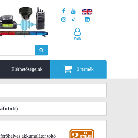
Fiók
Elérhetőségeink
0
termék
ifutott)
érőhelyes akkumulátor töltő