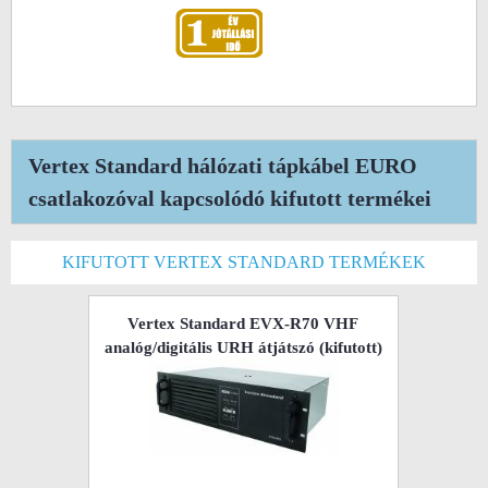
Vertex Standard hálózati tápkábel EURO
csatlakozóval kapcsolódó kifutott termékei
KIFUTOTT VERTEX STANDARD TERMÉKEK
Vertex Standard EVX-R70 VHF
analóg/digitális URH átjátszó
(kifutott)