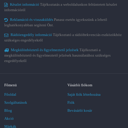
Készlet információ
Tájékoztatás a weboldalunkon feltüntetett készlet
információról
Reklamáció és visszaküldés
Panasz esetén igyekszünk a lehető
leghatékonyabban segíteni Önt.
Rádióengedély információ
Tájékoztató a rádiófrekvenciás eszközökhöz
szükséges engedélyekről
Megkülönböztető és figyelmeztető jelzések
Tájékoztató a
megkülönböztető és figyelmeztető jelzések használatához szükséges
engedélyekről
Főmenü
Vásárlói fiókom
Főoldal
Saját fiók létrehozása
Szolgáltatások
Fiók
Blog
Bevásárló kosár
Akció
Márkák