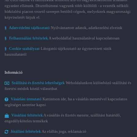
egyaránt ellátunk. Disztribútorai vagyunk több külföldi - a vezeték nélküli
hírközlési piacon vezető szerepet betöltő cégnek, melyeknek magyarországi
képviseletét látjuk el.
§
Adatvédelmi tájékoztató
Nyilvántartott adatok, adatkezelési elveink
§
Felhasználási feltételek
A weboldallal használatával kapcsolatosan
§
Cookie szabályzat
Látogatói tájékoztató az úgynevezett sütik
használatáról
Információ
Szállítási és fizetési lehetőségek
Weboldalunkon különböző szállítási és
fizetési módok közül választhat.
Vásárlási útmutató
Kattintson ide, ha a vásárlás menetével kapcsolatos
segítséget szeretne kapni.
Vásárlási feltételek
A vásárlás és fizetés menete, szállítási határidő,
engedélyköteles termékek
Jótállási feltételek
Az elállás joga, reklamáció