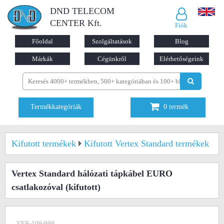
DND TELECOM
CENTER Kft.
Fiók
Főoldal
Szolgáltatások
Blog
Márkák
Cégünkről
Elérhetőségeink
Termékkategóriák
0
termék
Kifutott termékek
Kifutott Vertex Standard termékek
Vertex Standard hálózati tápkábel EURO
csatlakozóval
(kifutott)
VER-109-999