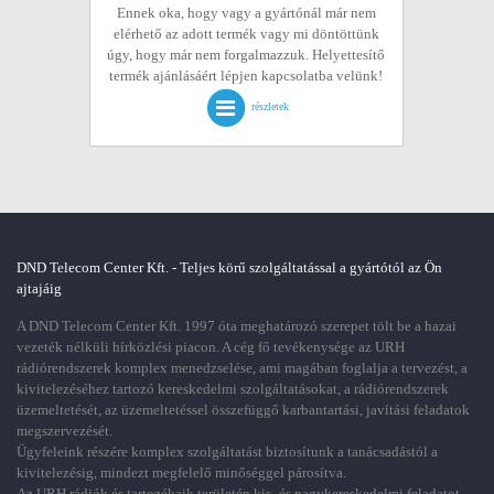
Ennek oka, hogy vagy a gyártónál már nem
elérhető az adott termék vagy mi döntöttünk
úgy, hogy már nem forgalmazzuk. Helyettesítő
termék ajánlásáért lépjen kapcsolatba velünk!
részletek
DND Telecom Center Kft. - Teljes körű szolgáltatással a gyártótól az Ön
ajtajáig
A DND Telecom Center Kft. 1997 óta meghatározó szerepet tölt be a hazai
vezeték nélküli hírközlési piacon. A cég fő tevékenysége az URH
rádiórendszerek komplex menedzselése, ami magában foglalja a tervezést, a
kivitelezéséhez tartozó kereskedelmi szolgáltatásokat, a rádiórendszerek
üzemeltetését, az üzemeltetéssel összefüggő karbantartási, javítási feladatok
megszervezését.
Ügyfeleink részére komplex szolgáltatást biztosítunk a tanácsadástól a
kivitelezésig, mindezt megfelelő minőséggel párosítva.
Az URH rádiók és tartozékaik területén kis- és nagykereskedelmi feladatot