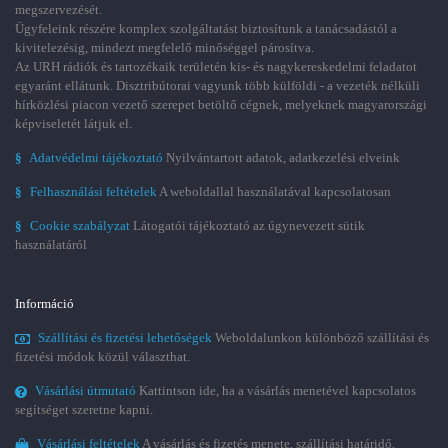
megszervezését.
Ügyfeleink részére komplex szolgáltatást biztosítunk a tanácsadástól a
kivitelezésig, mindezt megfelelő minőséggel párosítva.
Az URH rádiók és tartozékaik területén kis- és nagykereskedelmi feladatot
egyaránt ellátunk. Disztribútorai vagyunk több külföldi - a vezeték nélküli
hírközlési piacon vezető szerepet betöltő cégnek, melyeknek magyarországi
képviseletét látjuk el.
§
Adatvédelmi tájékoztató
Nyilvántartott adatok, adatkezelési elveink
§
Felhasználási feltételek
A weboldallal használatával kapcsolatosan
§
Cookie szabályzat
Látogatói tájékoztató az úgynevezett sütik
használatáról
Információ
Szállítási és fizetési lehetőségek
Weboldalunkon különböző szállítási és
fizetési módok közül választhat.
Vásárlási útmutató
Kattintson ide, ha a vásárlás menetével kapcsolatos
segítséget szeretne kapni.
Vásárlási feltételek
A vásárlás és fizetés menete, szállítási határidő,