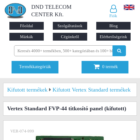
DND TELECOM
CENTER Kft.
Fiók
Főoldal
Szolgáltatások
Blog
Márkák
Cégünkről
Elérhetőségeink
Termékkategóriák
0
termék
Kifutott termékek
Kifutott Vertex Standard termékek
Vertex Standard FVP-44 titkosító panel
(kifutott)
VER-074-999