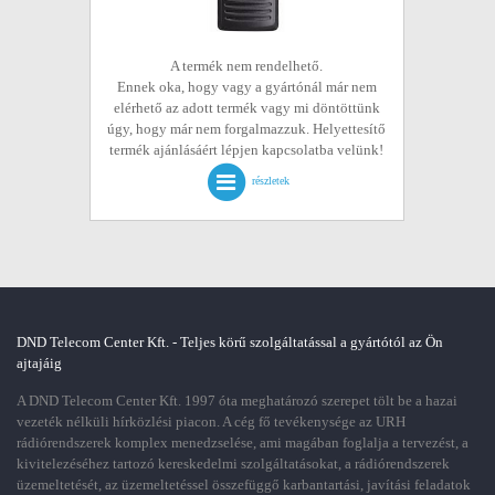
A termék nem rendelhető.
Ennek oka, hogy vagy a gyártónál már nem
elérhető az adott termék vagy mi döntöttünk
úgy, hogy már nem forgalmazzuk. Helyettesítő
termék ajánlásáért lépjen kapcsolatba velünk!
részletek
DND Telecom Center Kft. - Teljes körű szolgáltatással a gyártótól az Ön
ajtajáig
A DND Telecom Center Kft. 1997 óta meghatározó szerepet tölt be a hazai
vezeték nélküli hírközlési piacon. A cég fő tevékenysége az URH
rádiórendszerek komplex menedzselése, ami magában foglalja a tervezést, a
kivitelezéséhez tartozó kereskedelmi szolgáltatásokat, a rádiórendszerek
üzemeltetését, az üzemeltetéssel összefüggő karbantartási, javítási feladatok