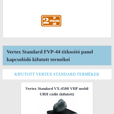
Vertex Standard FVP-44 titkosító panel
kapcsolódó kifutott termékei
KIFUTOTT VERTEX STANDARD TERMÉKEK
Vertex Standard VX-4500 VHF mobil
URH rádió
(kifutott)