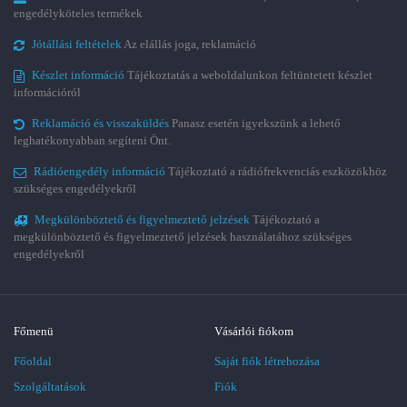
engedélyköteles termékek
Jótállási feltételek
Az elállás joga, reklamáció
Készlet információ
Tájékoztatás a weboldalunkon feltüntetett készlet
információról
Reklamáció és visszaküldés
Panasz esetén igyekszünk a lehető
leghatékonyabban segíteni Önt.
Rádióengedély információ
Tájékoztató a rádiófrekvenciás eszközökhöz
szükséges engedélyekről
Megkülönböztető és figyelmeztető jelzések
Tájékoztató a
megkülönböztető és figyelmeztető jelzések használatához szükséges
engedélyekről
Főmenü
Vásárlói fiókom
Főoldal
Saját fiók létrehozása
Szolgáltatások
Fiók