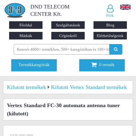
DND TELECOM
CENTER Kft.
Fiók
Főoldal
Szolgáltatások
Blog
Márkák
Cégünkről
Elérhetőségeink
Termékkategóriák
0
termék
Kifutott termékek
Kifutott Vertex Standard termékek
Vertex Standard FC-30 automata antenna tuner
(kifutott)
VER-090-999