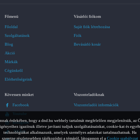
Főmenü
Vásárlói fiókom
Főoldal
Saját fiók létrehozása
Szolgáltatások
Fiók
Blog
Bevásárló kosár
Akció
Márkák
Cégünkről
Elérhetőségeink
Kövessen minket
Viszonteladóknak
Facebook
Viszonteladói információk
Youtube
nnak érdekében, hogy a dnd.hu webhely tartalmát megfelelően megjelenítsük, az 
Instagram
igényeihez igazítsuk illetve javítani tudjuk szolgáltatásainkat, cookie-kat és egyé
TikTok
technológiákat alkalmazunk, amelyek személyes adatokat tartalmazhatnak. Ha
szeretne részletesebben tájékozódni a témáról, látogasson el a
Cookie szabályzat
LinkedIn