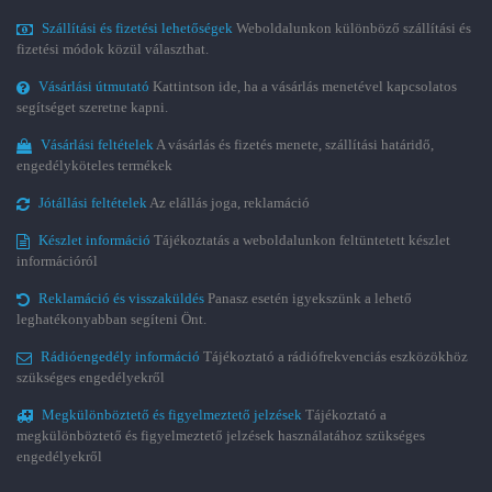
Szállítási és fizetési lehetőségek
Weboldalunkon különböző szállítási és
fizetési módok közül választhat.
Vásárlási útmutató
Kattintson ide, ha a vásárlás menetével kapcsolatos
segítséget szeretne kapni.
Vásárlási feltételek
A vásárlás és fizetés menete, szállítási határidő,
engedélyköteles termékek
Jótállási feltételek
Az elállás joga, reklamáció
Készlet információ
Tájékoztatás a weboldalunkon feltüntetett készlet
információról
Reklamáció és visszaküldés
Panasz esetén igyekszünk a lehető
leghatékonyabban segíteni Önt.
Rádióengedély információ
Tájékoztató a rádiófrekvenciás eszközökhöz
szükséges engedélyekről
Megkülönböztető és figyelmeztető jelzések
Tájékoztató a
megkülönböztető és figyelmeztető jelzések használatához szükséges
engedélyekről