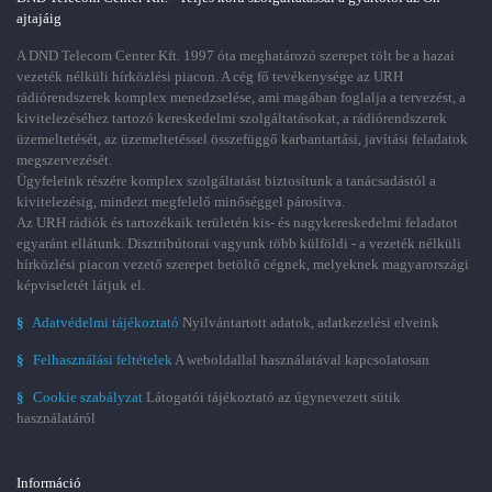
ajtajáig
A DND Telecom Center Kft. 1997 óta meghatározó szerepet tölt be a hazai
vezeték nélküli hírközlési piacon. A cég fő tevékenysége az URH
rádiórendszerek komplex menedzselése, ami magában foglalja a tervezést, a
kivitelezéséhez tartozó kereskedelmi szolgáltatásokat, a rádiórendszerek
üzemeltetését, az üzemeltetéssel összefüggő karbantartási, javítási feladatok
megszervezését.
Ügyfeleink részére komplex szolgáltatást biztosítunk a tanácsadástól a
kivitelezésig, mindezt megfelelő minőséggel párosítva.
Az URH rádiók és tartozékaik területén kis- és nagykereskedelmi feladatot
egyaránt ellátunk. Disztribútorai vagyunk több külföldi - a vezeték nélküli
hírközlési piacon vezető szerepet betöltő cégnek, melyeknek magyarországi
képviseletét látjuk el.
§
Adatvédelmi tájékoztató
Nyilvántartott adatok, adatkezelési elveink
§
Felhasználási feltételek
A weboldallal használatával kapcsolatosan
§
Cookie szabályzat
Látogatói tájékoztató az úgynevezett sütik
használatáról
Információ