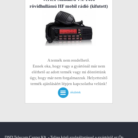
rövidhullámú HF mobil rádió
(kifutott)
A termék nem rendelhető.
Ennek oka, hogy vagy a gyártónál már nem
elérhető az adott termék vagy mi döntöttünk
úgy, hogy már nem forgalmazzuk. Helyettesítő
termék ajánlásáért lépjen kapcsolatba velünk!
részletek
DND Telecom Center Kft. - Teljes körű szolgáltatással a gyártótól az Ön