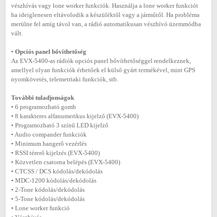
vészhívás vagy lone worker funkciók. Használja a lone worker funkciót
ha ideiglenesen eltávolodik a készüléktől vagy a járműtől. Ha probléma
merülne fel amíg távol van, a rádió automatikusan vészhívó üzemmódba
vált.
•
Opciós panel bővíthetőség
Az EVX-5400-as rádiók opciós panel bővíthetőséggel rendelkeznek,
amellyel olyan funkciók érhetőek el külső gyárt termékével, mint GPS
nyomkövetés, telemetriaki funkciók, stb.
További tuladjonságok
• 6 programozható gomb
• 8 karakteres alfanumerikus kijelző (EVX-5400)
• Programozható 3 színű LED kijelző
• Audio compander funkciók
• Minimum hangerő vezérlés
• RSSI térerő kijelzés (EVX-5400)
• Közvetlen csatorna belépés (EVX-5400)
• CTCSS / DCS kódolás/dekódolás
• MDC-1200 kódolás/dekódolás
• 2-Tone kódolás/dekódolás
• 5-Tone kódolás/dekódolás
• Lone worker funkció