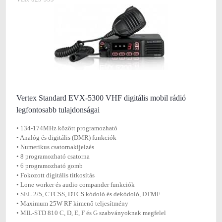
Vertex Standard EVX-5300 VHF digitális mobil rádió
legfontosabb tulajdonságai
• 134-174MHz között programozható
• Analóg és digitális (DMR) funkciók
• Numerikus csatornakijelzés
• 8 programozható csatorna
• 6 programozható gomb
• Fokozott digitális titkosítás
• Lone worker és audio compander funkciók
• SEL 2/5, CTCSS, DTCS kódoló és dekódoló, DTMF
• Maximum 25W RF kimenő teljesítmény
• MIL-STD 810 C, D, E, F és G szabványoknak megfelel