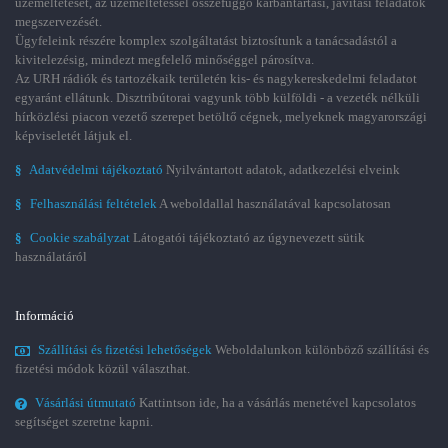
üzemeltetését, az üzemeltetéssel összefüggő karbantartási, javítási feladatok
megszervezését.
Ügyfeleink részére komplex szolgáltatást biztosítunk a tanácsadástól a
kivitelezésig, mindezt megfelelő minőséggel párosítva.
Az URH rádiók és tartozékaik területén kis- és nagykereskedelmi feladatot
egyaránt ellátunk. Disztribútorai vagyunk több külföldi - a vezeték nélküli
hírközlési piacon vezető szerepet betöltő cégnek, melyeknek magyarországi
képviseletét látjuk el.
§
Adatvédelmi tájékoztató
Nyilvántartott adatok, adatkezelési elveink
§
Felhasználási feltételek
A weboldallal használatával kapcsolatosan
§
Cookie szabályzat
Látogatói tájékoztató az úgynevezett sütik
használatáról
Információ
Szállítási és fizetési lehetőségek
Weboldalunkon különböző szállítási és
fizetési módok közül választhat.
Vásárlási útmutató
Kattintson ide, ha a vásárlás menetével kapcsolatos
segítséget szeretne kapni.