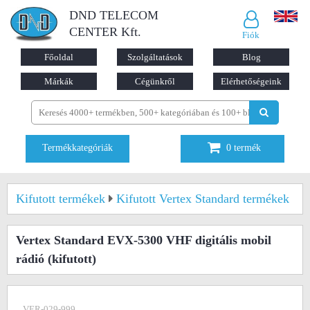
DND TELECOM
CENTER Kft.
Fiók
Főoldal
Szolgáltatások
Blog
Márkák
Cégünkről
Elérhetőségeink
Termékkategóriák
0
termék
Kifutott termékek
Kifutott Vertex Standard termékek
Vertex Standard EVX-5300 VHF digitális mobil
rádió
(kifutott)
VER-029-999