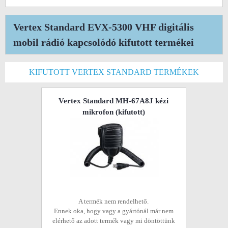
Vertex Standard EVX-5300 VHF digitális
mobil rádió kapcsolódó kifutott termékei
KIFUTOTT VERTEX STANDARD TERMÉKEK
Vertex Standard MH-67A8J kézi
mikrofon
(kifutott)
A termék nem rendelhető.
Ennek oka, hogy vagy a gyártónál már nem
elérhető az adott termék vagy mi döntöttünk