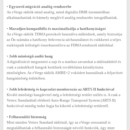
•
Egyszerű migráció analóg rendszerbe
Az eVerge rádiók mind analóg, mind digitális DMR üzemmódban
alkalmazhatóak és bármely meglévő analóg rendszerbe integrálhatóak.
•
Maradjon kompatibilis és maximalizálja a hatékonyáságot
Az eVerge rádiók TDMA protokolt használva működnek, amely biztosítja
az Ön számára a hatékony frekvencia sávhasználatot és csökkenti a teljes
eszközpark költségét összehasonlítva az FDMA rendszerű rádiókkal.
•
Jobb minőségű audió hang
A digitálizáció megsznteti a zajt és a statikus zavarokat a rádióadásból és
csak a szándékolt hangok kerülnek továbbításra kristálytiszta
minőségben. Az eVerge rádiók AMBE+2 vokódert használnak a feljavított
hangminőség érdekében.
•
Jobb lefedettség és kapcsolat monitorozás az ARTS II funkcióval
Kiváló minőségi hangátvitel még a lefedettségi terület szélén is. A csak a
Vertex Standardnál elérhető Auto-Range Transpond System (ARTS II)
funkcióval mindig tudni fogja ha kikerül a lefedettségi területről.
•
Felhasználói biztonság
Mint minden Vertex Standard rádiónál, így az eVerge sorozatnál is
megtalálhatóak a felhasználó biztonságát növelő funkciók, úgy mint