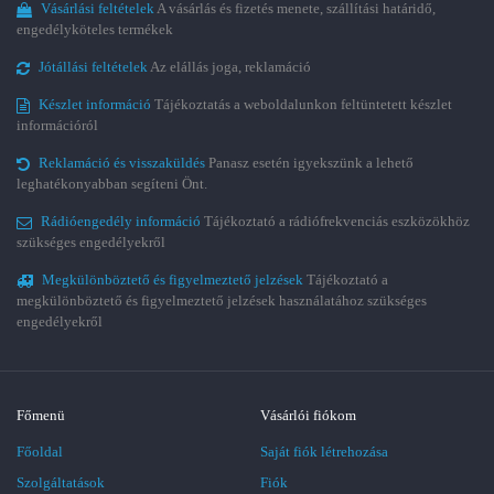
Vásárlási feltételek
A vásárlás és fizetés menete, szállítási határidő,
engedélyköteles termékek
Jótállási feltételek
Az elállás joga, reklamáció
Készlet információ
Tájékoztatás a weboldalunkon feltüntetett készlet
információról
Reklamáció és visszaküldés
Panasz esetén igyekszünk a lehető
leghatékonyabban segíteni Önt.
Rádióengedély információ
Tájékoztató a rádiófrekvenciás eszközökhöz
szükséges engedélyekről
Megkülönböztető és figyelmeztető jelzések
Tájékoztató a
megkülönböztető és figyelmeztető jelzések használatához szükséges
engedélyekről
Főmenü
Vásárlói fiókom
Főoldal
Saját fiók létrehozása
Szolgáltatások
Fiók