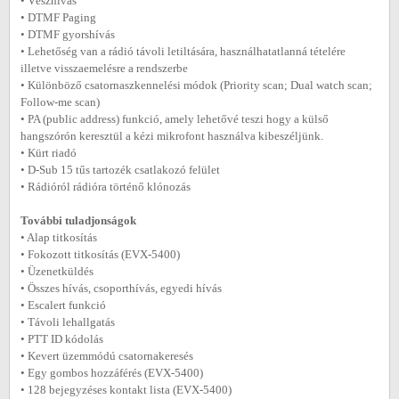
• Vészhívás
• DTMF Paging
• DTMF gyorshívás
• Lehetőség van a rádió távoli letiltására, használhatatlanná tételére
illetve visszaemelésre a rendszerbe
• Különböző csatornaszkennelési módok (Priority scan; Dual watch scan;
Follow-me scan)
• PA (public address) funkció, amely lehetővé teszi hogy a külső
hangszórón keresztül a kézi mikrofont használva kibeszéljünk.
• Kürt riadó
• D-Sub 15 tűs tartozék csatlakozó felület
• Rádióról rádióra történő klónozás
További tuladjonságok
• Alap titkosítás
• Fokozott titkosítás (EVX-5400)
• Üzenetküldés
• Összes hívás, csoporthívás, egyedi hívás
• Escalert funkció
• Távoli lehallgatás
• PTT ID kódolás
• Kevert üzemmódú csatornakeresés
• Egy gombos hozzáférés (EVX-5400)
• 128 bejegyzéses kontakt lista (EVX-5400)