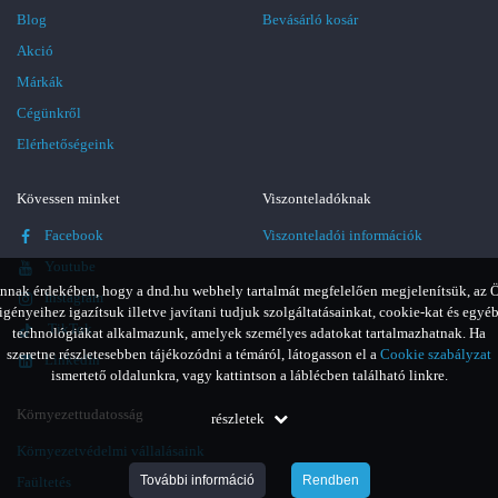
Blog
Bevásárló kosár
Akció
Márkák
Cégünkről
Elérhetőségeink
Kövessen minket
Viszonteladóknak
Facebook
Viszonteladói információk
Youtube
nnak érdekében, hogy a dnd.hu webhely tartalmát megfelelően megjelenítsük, az 
Instagram
igényeihez igazítsuk illetve javítani tudjuk szolgáltatásainkat, cookie-kat és egyé
TikTok
technológiákat alkalmazunk, amelyek személyes adatokat tartalmazhatnak. Ha
szeretne részletesebben tájékozódni a témáról, látogasson el a
Cookie szabályzat
LinkedIn
ismertető oldalunkra, vagy kattintson a láblécben található linkre.
Környezettudatosság
részletek
Környezetvédelmi vállalásaink
További információ
Rendben
Faültetés