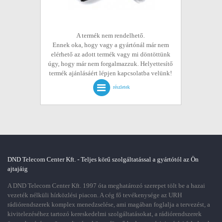
A termék nem rendelhető.
Ennek oka, hogy vagy a gyártónál már nem
elérhető az adott termék vagy mi döntöttünk
úgy, hogy már nem forgalmazzuk. Helyettesítő
termék ajánlásáért lépjen kapcsolatba velünk!
részletek
DND Telecom Center Kft. - Teljes körű szolgáltatással a gyártótól az Ön
ajtajáig
A DND Telecom Center Kft. 1997 óta meghatározó szerepet tölt be a hazai
vezeték nélküli hírközlési piacon. A cég fő tevékenysége az URH
rádiórendszerek komplex menedzselése, ami magában foglalja a tervezést, a
kivitelezéséhez tartozó kereskedelmi szolgáltatásokat, a rádiórendszerek