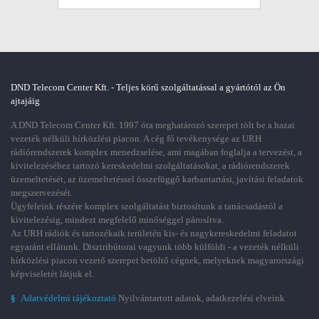
DND Telecom Center Kft. - Teljes körű szolgáltatással a gyártótól az Ön
ajtajáig
A DND Telecom Center Kft. 1997 óta meghatározó szerepet tölt be a hazai
vezeték nélküli hírközlési piacon. A cég fő tevékenysége az URH
rádiórendszerek komplex menedzselése, ami magában foglalja a tervezést, a
kivitelezéséhez tartozó kereskedelmi szolgáltatásokat, a rádiórendszerek
üzemeltetését, az üzemeltetéssel összefüggő karbantartási, javítási feladatok
megszervezését.
Ügyfeleink részére komplex szolgáltatást biztosítunk a tanácsadástól a
kivitelezésig, mindezt megfelelő minőséggel párosítva.
Az URH rádiók és tartozékaik területén kis- és nagykereskedelmi feladatot
egyaránt ellátunk. Disztribútorai vagyunk több külföldi - a vezeték nélküli
hírközlési piacon vezető szerepet betöltő cégnek, melyeknek magyarországi
képviseletét látjuk el.
§
Adatvédelmi tájékoztató
Nyilvántartott adatok, adatkezelési elveink