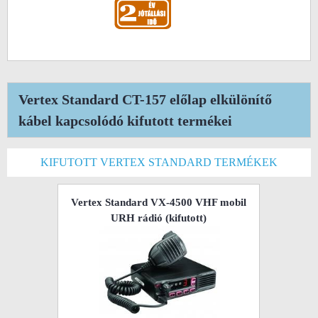
Vertex Standard CT-157 előlap elkülönítő
kábel kapcsolódó kifutott termékei
KIFUTOTT VERTEX STANDARD TERMÉKEK
Vertex Standard VX-4500 VHF mobil
URH rádió
(kifutott)