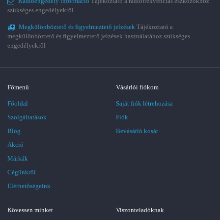
Rádióengedély információ
Tájékoztató a rádiófrekvenciás eszközökhöz
szükséges engedélyekről
Megkülönböztető és figyelmeztető jelzések
Tájékoztató a
megkülönböztető és figyelmeztető jelzések használatához szükséges
engedélyekről
Főmenü
Vásárlói fiókom
Főoldal
Saját fiók létrehozása
Szolgáltatások
Fiók
Blog
Bevásárló kosár
Akció
Márkák
Cégünkről
Elérhetőségeink
Kövessen minket
Viszonteladóknak