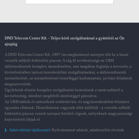
DND Telecom Center Kft. - Teljes körű szolgáltatással a gyártótól az Ön
ajtajáig
A DND Telecom Center Kft. 1997 óta meghatározó szerepet tölt be a hazai
vezeték nélküli hírközlési piacon. A cég fő tevékenysége az URH
rádiórendszerek komplex menedzselése, ami magában foglalja a tervezést, a
kivitelezéséhez tartozó kereskedelmi szolgáltatásokat, a rádiórendszerek
üzemeltetését, az üzemeltetéssel összefüggő karbantartási, javítási feladatok
megszervezését.
Ügyfeleink részére komplex szolgáltatást biztosítunk a tanácsadástól a
kivitelezésig, mindezt megfelelő minőséggel párosítva.
Az URH rádiók és tartozékaik területén kis- és nagykereskedelmi feladatot
egyaránt ellátunk. Disztribútorai vagyunk több külföldi - a vezeték nélküli
hírközlési piacon vezető szerepet betöltő cégnek, melyeknek magyarországi
képviseletét látjuk el.
§
Adatvédelmi tájékoztató
Nyilvántartott adatok, adatkezelési elveink