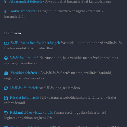
§
Felhasználási feltételek
A weboldallal használatával kapcsolatosan
§
Cookie szabályzat
Látogatói tájékoztató az úgynevezett sütik
használatáról
Információ
Szállítási és fizetési lehetőségek
Weboldalunkon különböző szállítási és
fizetési módok közül választhat.
Vásárlási útmutató
Kattintson ide, ha a vásárlás menetével kapcsolatos
segítséget szeretne kapni.
Vásárlási feltételek
A vásárlás és fizetés menete, szállítási határidő,
engedélyköteles termékek
Jótállási feltételek
Az elállás joga, reklamáció
Készlet információ
Tájékoztatás a weboldalunkon feltüntetett készlet
információról
Reklamáció és visszaküldés
Panasz esetén igyekszünk a lehető
leghatékonyabban segíteni Önt.