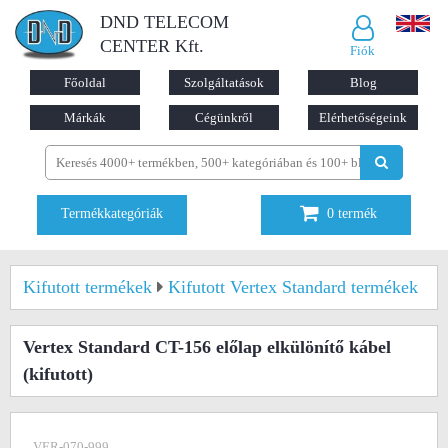
DND TELECOM
CENTER Kft.
Fiók
Főoldal
Szolgáltatások
Blog
Márkák
Cégünkről
Elérhetőségeink
Termékkategóriák
0
termék
Kifutott termékek
Kifutott Vertex Standard termékek
Vertex Standard CT-156 előlap elkülönítő kábel
(kifutott)
VER-070-999