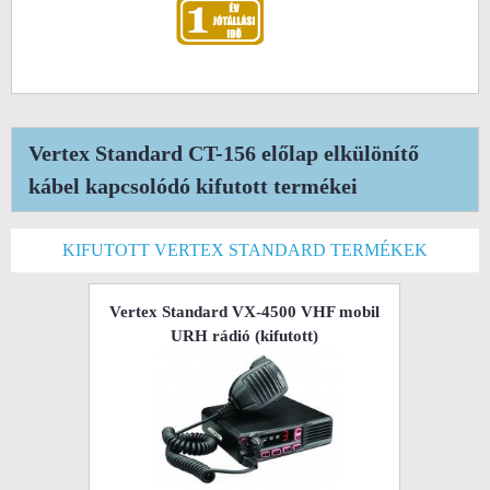
Vertex Standard CT-156 előlap elkülönítő
kábel kapcsolódó kifutott termékei
KIFUTOTT VERTEX STANDARD TERMÉKEK
Vertex Standard VX-4500 VHF mobil
URH rádió
(kifutott)