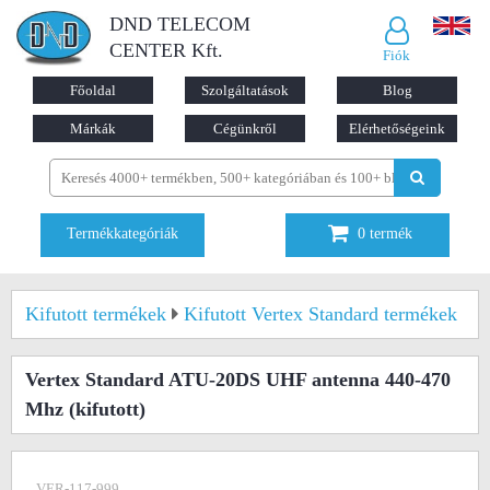
DND TELECOM
CENTER Kft.
Fiók
Főoldal
Szolgáltatások
Blog
Márkák
Cégünkről
Elérhetőségeink
Termékkategóriák
0
termék
Kifutott termékek
Kifutott Vertex Standard termékek
Vertex Standard ATU-20DS UHF antenna 440-470
Mhz
(kifutott)
VER-117-999