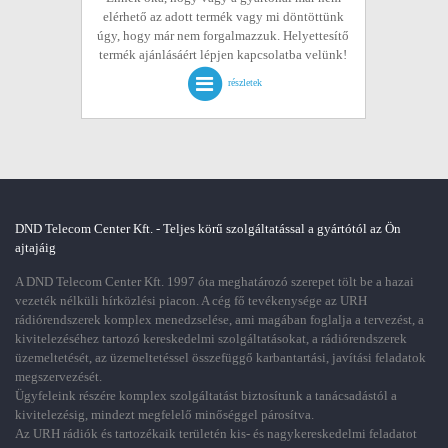
elérhető az adott termék vagy mi döntöttünk
úgy, hogy már nem forgalmazzuk. Helyettesítő
termék ajánlásáért lépjen kapcsolatba velünk!
részletek
DND Telecom Center Kft. - Teljes körű szolgáltatással a gyártótól az Ön
ajtajáig
A DND Telecom Center Kft. 1997 óta meghatározó szerepet tölt be a hazai
vezeték nélküli hírközlési piacon. A cég fő tevékenysége az URH
rádiórendszerek komplex menedzselése, ami magában foglalja a tervezést, a
kivitelezéséhez tartozó kereskedelmi szolgáltatásokat, a rádiórendszerek
üzemeltetését, az üzemeltetéssel összefüggő karbantartási, javítási feladatok
megszervezését.
Ügyfeleink részére komplex szolgáltatást biztosítunk a tanácsadástól a
kivitelezésig, mindezt megfelelő minőséggel párosítva.
Az URH rádiók és tartozékaik területén kis- és nagykereskedelmi feladatot