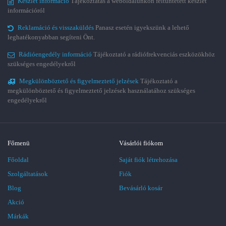
Készlet információ
Tájékoztatás a weboldalunkon feltüntetett készlet
információról
Reklamáció és visszaküldés
Panasz esetén igyekszünk a lehető
leghatékonyabban segíteni Önt.
Rádióengedély információ
Tájékoztató a rádiófrekvenciás eszközökhöz
szükséges engedélyekről
Megkülönböztető és figyelmeztető jelzések
Tájékoztató a
megkülönböztető és figyelmeztető jelzések használatához szükséges
engedélyekről
Főmenü
Vásárlói fiókom
Főoldal
Saját fiók létrehozása
Szolgáltatások
Fiók
Blog
Bevásárló kosár
Akció
Márkák