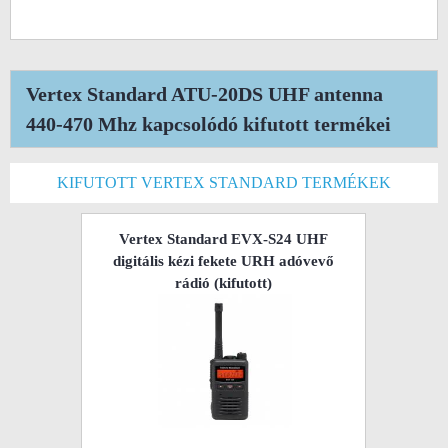
Vertex Standard ATU-20DS UHF antenna
440-470 Mhz kapcsolódó kifutott termékei
KIFUTOTT VERTEX STANDARD TERMÉKEK
Vertex Standard EVX-S24 UHF
digitális kézi fekete URH adóvevő
rádió
(kifutott)