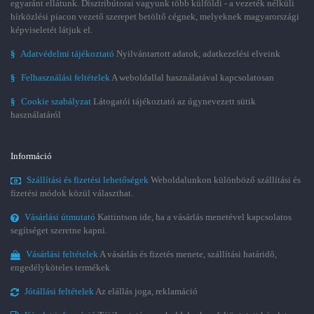
egyaránt ellátunk. Disztribútorai vagyunk több külföldi - a vezeték nélküli
hírközlési piacon vezető szerepet betöltő cégnek, melyeknek magyarországi
képviseletét látjuk el.
§
Adatvédelmi tájékoztató
Nyilvántartott adatok, adatkezelési elveink
§
Felhasználási feltételek
A weboldallal használatával kapcsolatosan
§
Cookie szabályzat
Látogatói tájékoztató az úgynevezett sütik
használatáról
Információ
Szállítási és fizetési lehetőségek
Weboldalunkon különböző szállítási és
fizetési módok közül választhat.
Vásárlási útmutató
Kattintson ide, ha a vásárlás menetével kapcsolatos
segítséget szeretne kapni.
Vásárlási feltételek
A vásárlás és fizetés menete, szállítási határidő,
engedélyköteles termékek
Jótállási feltételek
Az elállás joga, reklamáció