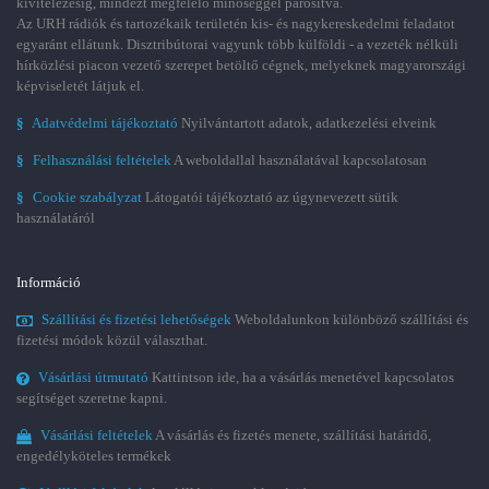
kivitelezésig, mindezt megfelelő minőséggel párosítva.
Az URH rádiók és tartozékaik területén kis- és nagykereskedelmi feladatot
egyaránt ellátunk. Disztribútorai vagyunk több külföldi - a vezeték nélküli
hírközlési piacon vezető szerepet betöltő cégnek, melyeknek magyarországi
képviseletét látjuk el.
§
Adatvédelmi tájékoztató
Nyilvántartott adatok, adatkezelési elveink
§
Felhasználási feltételek
A weboldallal használatával kapcsolatosan
§
Cookie szabályzat
Látogatói tájékoztató az úgynevezett sütik
használatáról
Információ
Szállítási és fizetési lehetőségek
Weboldalunkon különböző szállítási és
fizetési módok közül választhat.
Vásárlási útmutató
Kattintson ide, ha a vásárlás menetével kapcsolatos
segítséget szeretne kapni.
Vásárlási feltételek
A vásárlás és fizetés menete, szállítási határidő,
engedélyköteles termékek