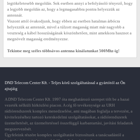
legtökéletesebb megoldás. Sok esetben annyi a befolyásoló tényező, hogy
a legjobb megoldás az, hogy a legmagasabbra pontra helyezzük az
antennát.
Viszont attól óvakodjunk, hogy ebben az esetben hatalmas árbócra
helyezzük az antennát, mivel a túlzott magasság miatt már nagyobb a
veszteség a kábel hosszúságának köszönhetően, mint amekkora hasznot a
megnövelt magasság eredményezne.
Tekintse meg széles többsávos antenna kínálatunkat 500Mhz-ig!
DND Telecom Center Kft. - Teljes körű szolgáltatással a gyártótól az Ön
ajtajáig
A DND Telecom Center Kft. 1997 óta meghatározó szerepet tölt be a hazai
vezeték nélküli hírközlési piacon. A cég fő tevékenysége az URH
rádiórendszerek komplex menedzselése, ami magában foglalja a tervezést, a
kivitelezéséhez tartozó kereskedelmi szolgáltatásokat, a rádiórendszerek
üzemeltetését, az üzemeltetéssel összefüggő karbantartási, javítási feladatok
megszervezését.
Ügyfeleink részére komplex szolgáltatást biztosítunk a tanácsadástól a