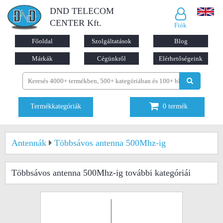
DND TELECOM
CENTER Kft.
Fiók
Főoldal
Szolgáltatások
Blog
Márkák
Cégünkről
Elérhetőségeink
Termékkategóriák
0
termék
Antennák
Többsávos antenna 500Mhz-ig
Többsávos antenna 500Mhz-ig
további kategóriái