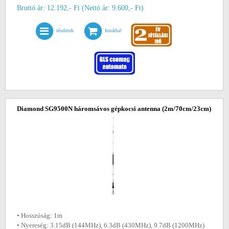
Bruttó ár: 12.192,- Ft (Nettó ár: 9.600,- Ft)
részletek
kosárba!
Diamond SG9500N háromsávos gépkocsi antenna (2m/70cm/23cm)
• Hosszúság: 1m
• Nyereség: 3.15dB (144MHz), 6.3dB (430MHz), 9.7dB (1200MHz)