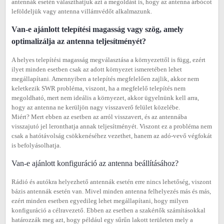
antennák esetén választhatjuk azt a megoldást is, hogy az antenna árbócot
leföldeljük vagy antenna villámvédőt alkalmazunk.
Van-e ajánlott telepítési magasság vagy szög, amely
optimalizálja az antenna teljesítményét?
A helyes telepítési magasság megválasztása a környezettől is függ, ezért
ilyet minden esetben csak az adott környezet ismeretében lehet
megállapítani. Amennyiben a telepítés megfelelően zajlik, akkor nem
keletkezik SWR probléma, viszont, ha a megfelelő telepítés nem
megoldható, mert nem ideális a környezet, akkor ügyelnünk kell arra,
hogy az antenna ne kerüljön nagy visszaverő felület közelébe.
Miért? Mert ebben az esetben az arról visszavert, és az antennába
visszajutó jel leronthatja annak teljesítményét. Viszont ez a probléma nem
csak a hatótávolság csökkenéséhez vezethet, hanem az adó-vevő végfokát
is befolyásolhatja.
Van-e ajánlott konfiguráció az antenna beállításához?
Rádió és autókra helyezhető antennák esetén erre nincs lehetőség, viszont
bázis antennák esetén van. Mivel minden antenna felhelyezés más és más,
ezért minden esetben egyedileg lehet megállapítani, hogy milyen
konfiguráció a célravezető. Ebben az esetben a szakértők számításokkal
határozzák meg azt, hogy például egy sűrűn lakott területen mely a