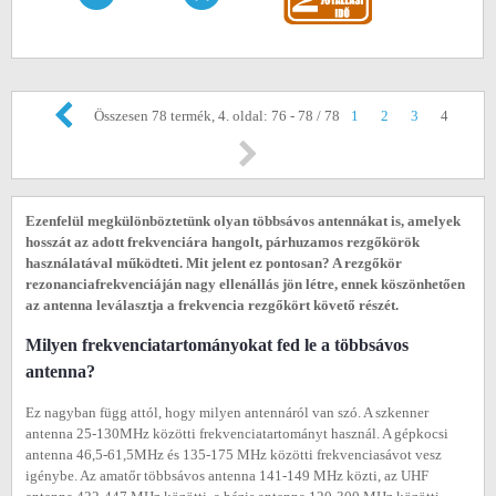
Összesen 78 termék, 4. oldal: 76 - 78 / 78
1
2
3
4
Ezenfelül megkülönböztetünk olyan többsávos antennákat is, amelyek
hosszát az adott frekvenciára hangolt, párhuzamos rezgőkörök
használatával működteti. Mit jelent ez pontosan? A rezgőkör
rezonanciafrekvenciáján nagy ellenállás jön létre, ennek köszönhetően
az antenna leválasztja a frekvencia rezgőkört követő részét.
Milyen frekvenciatartományokat fed le a többsávos
antenna?
Ez nagyban függ attól, hogy milyen antennáról van szó. A szkenner
antenna 25-130MHz közötti frekvenciatartományt használ. A gépkocsi
antenna 46,5-61,5MHz és 135-175 MHz közötti frekvenciasávot vesz
igénybe. Az amatőr többsávos antenna 141-149 MHz közti, az UHF