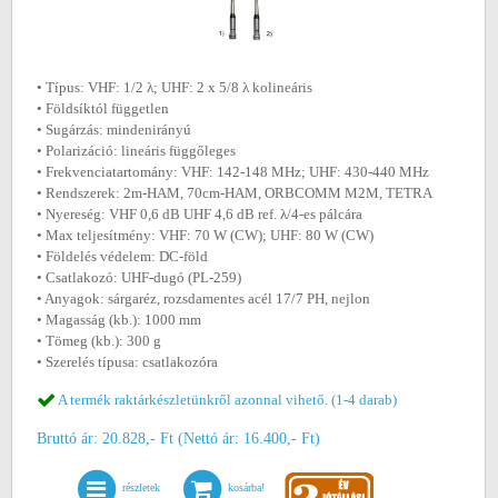
• Típus: VHF: 1/2 λ; UHF: 2 x 5/8 λ kolineáris
• Földsíktól független
• Sugárzás: mindenirányú
• Polarizáció: lineáris függőleges
• Frekvenciatartomány: VHF: 142-148 MHz; UHF: 430-440 MHz
• Rendszerek: 2m-HAM, 70cm-HAM, ORBCOMM M2M, TETRA
• Nyereség: VHF 0,6 dB UHF 4,6 dB ref. λ/4-es pálcára
• Max teljesítmény: VHF: 70 W (CW); UHF: 80 W (CW)
• Földelés védelem: DC-föld
• Csatlakozó: UHF-dugó (PL-259)
• Anyagok: sárgaréz, rozsdamentes acél 17/7 PH, nejlon
• Magasság (kb.): 1000 mm
• Tömeg (kb.): 300 g
• Szerelés típusa: csatlakozóra
A termék raktárkészletünkről azonnal vihető. (1-4 darab)
Bruttó ár: 20.828,- Ft (Nettó ár: 16.400,- Ft)
részletek
kosárba!