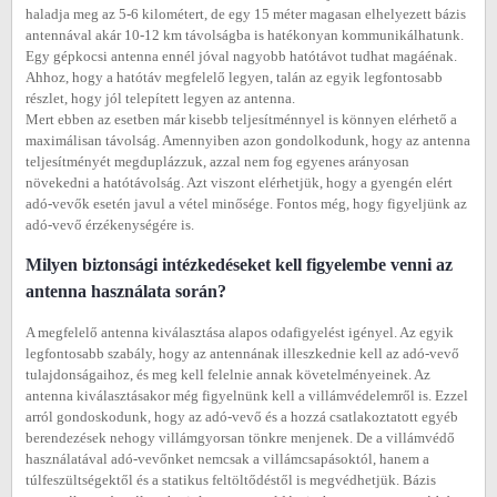
haladja meg az 5-6 kilométert, de egy 15 méter magasan elhelyezett bázis
antennával akár 10-12 km távolságba is hatékonyan kommunikálhatunk.
Egy gépkocsi antenna ennél jóval nagyobb hatótávot tudhat magáénak.
Ahhoz, hogy a hatótáv megfelelő legyen, talán az egyik legfontosabb
részlet, hogy jól telepített legyen az antenna.
Mert ebben az esetben már kisebb teljesítménnyel is könnyen elérhető a
maximálisan távolság. Amennyiben azon gondolkodunk, hogy az antenna
teljesítményét megduplázzuk, azzal nem fog egyenes arányosan
növekedni a hatótávolság. Azt viszont elérhetjük, hogy a gyengén elért
adó-vevők esetén javul a vétel minősége. Fontos még, hogy figyeljünk az
adó-vevő érzékenységére is.
Milyen biztonsági intézkedéseket kell figyelembe venni az
antenna használata során?
A megfelelő antenna kiválasztása alapos odafigyelést igényel. Az egyik
legfontosabb szabály, hogy az antennának illeszkednie kell az adó-vevő
tulajdonságaihoz, és meg kell felelnie annak követelményeinek. Az
antenna kiválasztásakor még figyelnünk kell a villámvédelemről is. Ezzel
arról gondoskodunk, hogy az adó-vevő és a hozzá csatlakoztatott egyéb
berendezések nehogy villámgyorsan tönkre menjenek. De a villámvédő
használatával adó-vevőnket nemcsak a villámcsapásoktól, hanem a
túlfeszültségektől és a statikus feltöltődéstől is megvédhetjük. Bázis