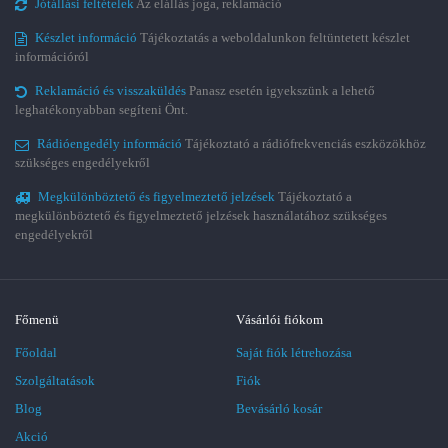
Jótállási feltételek
Az elállás joga, reklamáció
Készlet információ
Tájékoztatás a weboldalunkon feltüntetett készlet
információról
Reklamáció és visszaküldés
Panasz esetén igyekszünk a lehető
leghatékonyabban segíteni Önt.
Rádióengedély információ
Tájékoztató a rádiófrekvenciás eszközökhöz
szükséges engedélyekről
Megkülönböztető és figyelmeztető jelzések
Tájékoztató a
megkülönböztető és figyelmeztető jelzések használatához szükséges
engedélyekről
Főmenü
Vásárlói fiókom
Főoldal
Saját fiók létrehozása
Szolgáltatások
Fiók
Blog
Bevásárló kosár
Akció