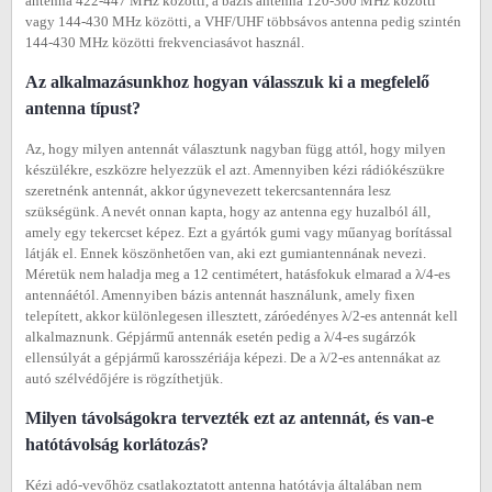
antenna 422-447 MHz közötti, a bázis antenna 120-300 MHz közötti
vagy 144-430 MHz közötti, a VHF/UHF többsávos antenna pedig szintén
144-430 MHz közötti frekvenciasávot használ.
Az alkalmazásunkhoz hogyan válasszuk ki a megfelelő
antenna típust?
Az, hogy milyen antennát választunk nagyban függ attól, hogy milyen
készülékre, eszközre helyezzük el azt. Amennyiben kézi rádiókészükre
szeretnénk antennát, akkor úgynevezett tekercsantennára lesz
szükségünk. A nevét onnan kapta, hogy az antenna egy huzalból áll,
amely egy tekercset képez. Ezt a gyártók gumi vagy műanyag borítással
látják el. Ennek köszönhetően van, aki ezt gumiantennának nevezi.
Méretük nem haladja meg a 12 centimétert, hatásfokuk elmarad a λ/4-es
antennáétól. Amennyiben bázis antennát használunk, amely fixen
telepített, akkor különlegesen illesztett, záróedényes λ/2-es antennát kell
alkalmaznunk. Gépjármű antennák esetén pedig a λ/4-es sugárzók
ellensúlyát a gépjármű karosszériája képezi. De a λ/2-es antennákat az
autó szélvédőjére is rögzíthetjük.
Milyen távolságokra tervezték ezt az antennát, és van-e
hatótávolság korlátozás?
Kézi adó-vevőhöz csatlakoztatott antenna hatótávja általában nem