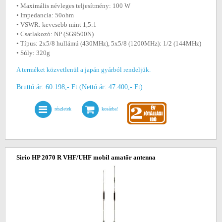
• Maximális névleges teljesítmény: 100 W
• Impedancia: 50ohm
• VSWR: kevesebb mint 1,5:1
• Csatlakozó: NP (SG9500N)
• Típus: 2x5/8 hullámú (430MHz), 5x5/8 (1200MHz): 1/2 (144MHz)
• Súly: 320g
A terméket közvetlenül a japán gyárból rendeljük.
Bruttó ár: 60.198,- Ft (Nettó ár: 47.400,- Ft)
részletek
kosárba!
Sirio HP 2070 R VHF/UHF mobil amatőr antenna