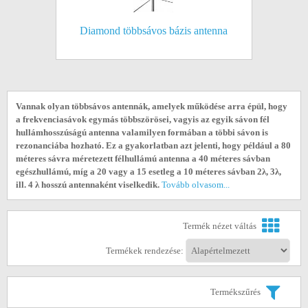
Diamond többsávos bázis antenna
Vannak olyan többsávos antennák, amelyek működése arra épül, hogy
a frekvenciasávok egymás többszörösei, vagyis az egyik sávon fél
hullámhosszúságú antenna valamilyen formában a többi sávon is
rezonanciába hozható. Ez a gyakorlatban azt jelenti, hogy például a 80
méteres sávra méretezett félhullámú antenna a 40 méteres sávban
egészhullámú, míg a 20 vagy a 15 esetleg a 10 méteres sávban 2λ, 3λ,
ill. 4 λ hosszú antennaként viselkedik.
Tovább olvasom...
Termék nézet váltás
Termékek rendezése:
Termékszűrés