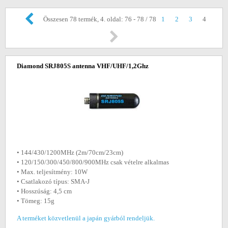
Összesen 78 termék, 4. oldal: 76 - 78 / 78
1
2
3
4
Diamond SRJ805S antenna VHF/UHF/1,2Ghz
• 144/430/1200MHz (2m/70cm/23cm)
• 120/150/300/450/800/900MHz csak vételre alkalmas
• Max. teljesítmény: 10W
• Csatlakozó típus: SMA-J
• Hosszúság: 4,5 cm
• Tömeg: 15g
A terméket közvetlenül a japán gyárból rendeljük.