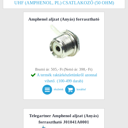
UHF (AMPHENOL, PL) CSATLAKOZÓ (50 OHM)
Amphenol aljzat (Anyás) forrasztható
Bruttó ár: 505,- Ft (Nettó ár: 398,- Ft)
A termék raktárkészletünkről azonnal
vihető. (100-499 darab)
részletek
kosárba!
Telegartner Amphenol aljzat (Anyás)
forrasztható J01041A0001