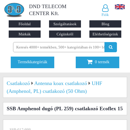
DND TELECOM
CENTER Kft.
Fiók
Főoldal
Szolgáltatások
Blog
Márkák
Cégünkről
Elérhetőségeink
Termékkategóriák
0
termék
Csatlakozó
Antenna koax csatlakozó
UHF
(Amphenol, PL) csatlakozó (50 Ohm)
SSB Amphenol dugó (PL 259) csatlakozó Ecoflex 15
SSB-017-999