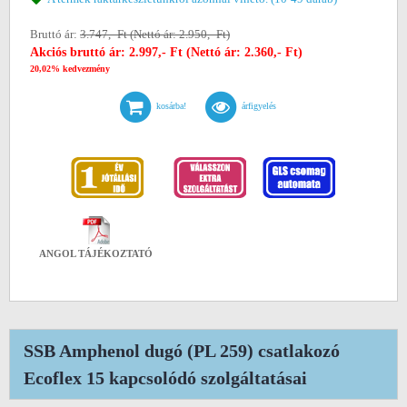
Bruttó ár:
3.747,- Ft (Nettó ár: 2.950,- Ft)
Akciós bruttó ár: 2.997,- Ft (Nettó ár: 2.360,- Ft)
20,02% kedvezmény
kosárba!
árfigyelés
ANGOL TÁJÉKOZTATÓ
SSB Amphenol dugó (PL 259) csatlakozó
Ecoflex 15 kapcsolódó szolgáltatásai