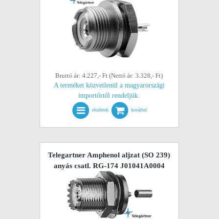
Bruttó ár: 4.227,- Ft (Nettó ár: 3.328,- Ft)
A terméket közvetlenül a magyarországi
importőrtől rendeljük.
részletek
kosárba!
Telegartner Amphenol aljzat (SO 239)
anyás csatl. RG-174 J01041A0004