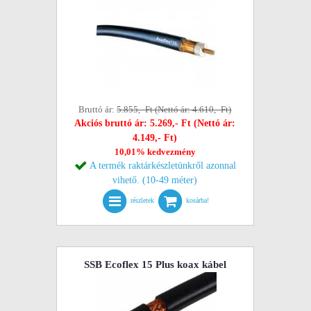
Bruttó ár:
5.855,- Ft (Nettó ár: 4.610,- Ft)
Akciós bruttó ár: 5.269,- Ft (Nettó ár:
4.149,- Ft)
10,01% kedvezmény
A termék raktárkészletünkről azonnal
vihető. (10-49 méter)
részletek
kosárba!
SSB Ecoflex 15 Plus koax kábel