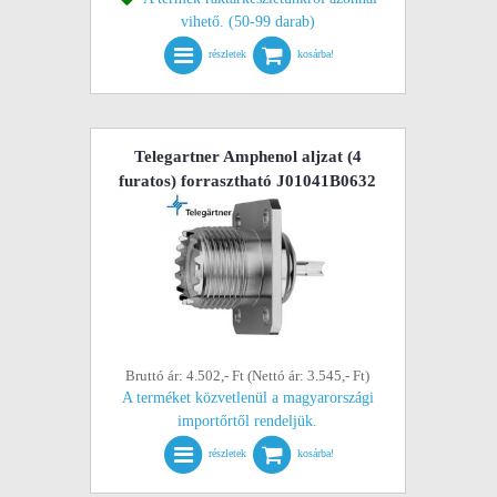
vihető. (50-99 darab)
részletek
kosárba!
Telegartner Amphenol aljzat (4
furatos) forrasztható J01041B0632
Bruttó ár: 4.502,- Ft (Nettó ár: 3.545,- Ft)
A terméket közvetlenül a magyarországi
importőrtől rendeljük.
részletek
kosárba!