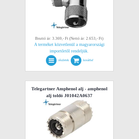
Bruttó ár: 3.369,- Ft (Nettó ár: 2.653,- Ft)
A terméket közvetlenül a magyarországi
importőrtől rendeljük.
részletek
kosárba!
Telegartner Amphenol alj - amphenol
alj toldó J01042A0637