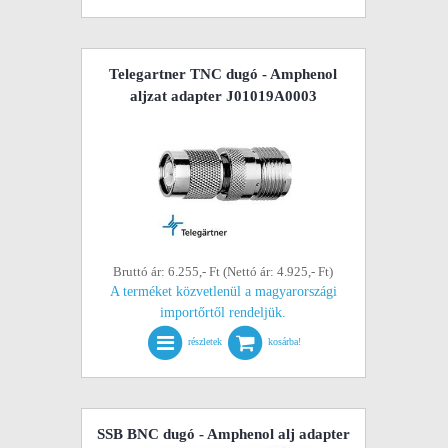
Telegartner TNC dugó - Amphenol
aljzat adapter J01019A0003
Bruttó ár: 6.255,- Ft (Nettó ár: 4.925,- Ft)
A terméket közvetlenül a magyarországi
importőrtől rendeljük.
részletek
kosárba!
SSB BNC dugó - Amphenol alj adapter