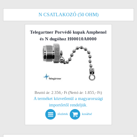
N CSATLAKOZÓ (50 OHM)
Telegartner Porvédő kupak Amphenol
és N dugóhoz H00010A0000
Bruttó ár: 2.356,- Ft (Nettó ár: 1.855,- Ft)
A terméket közvetlenül a magyarországi
importőrtől rendeljük.
részletek
kosárba!