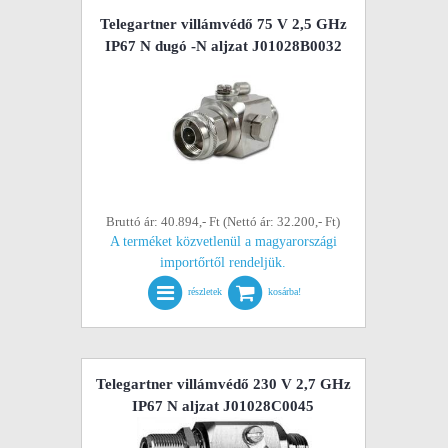
Telegartner villámvédő 75 V 2,5 GHz
IP67 N dugó -N aljzat J01028B0032
Bruttó ár: 40.894,- Ft (Nettó ár: 32.200,- Ft)
A terméket közvetlenül a magyarországi
importőrtől rendeljük.
részletek
kosárba!
Telegartner villámvédő 230 V 2,7 GHz
IP67 N aljzat J01028C0045