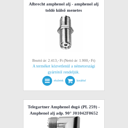
Albrecht amphenol alj - amphenol alj
toldó külső menetes
Bruttó ár: 2.413,- Ft (Nettó ár: 1.900,- Ft)
A terméket közvetlenül a németországi
gyártótól rendeljük.
részletek
kosárba!
Telegartner Amphenol dugó (PL 259) -
Amphenol alj adp. 90° J01042F0652