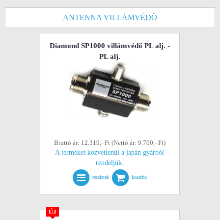
ANTENNA VILLÁMVÉDŐ
Diamond SP1000 villámvédő PL alj. -
PL alj.
Bruttó ár: 12.319,- Ft (Nettó ár: 9.700,- Ft)
A terméket közvetlenül a japán gyárból
rendeljük.
részletek
kosárba!
ÚJ