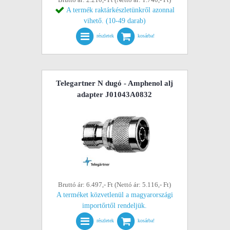
A termék raktárkészletünkről azonnal
vihető. (10-49 darab)
részletek
kosárba!
Telegartner N dugó - Amphenol alj
adapter J01043A0832
Bruttó ár: 6.497,- Ft (Nettó ár: 5.116,- Ft)
A terméket közvetlenül a magyarországi
importőrtől rendeljük.
részletek
kosárba!