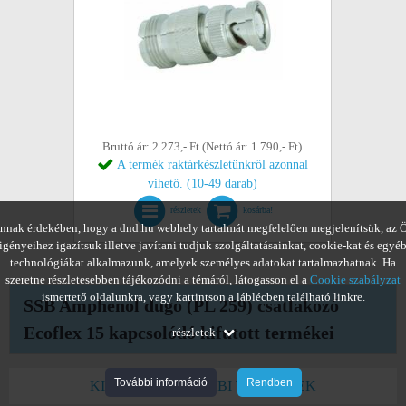
Bruttó ár: 2.273,- Ft (Nettó ár: 1.790,- Ft)
A termék raktárkészletünkről azonnal
vihető. (10-49 darab)
részletek
kosárba!
nnak érdekében, hogy a dnd.hu webhely tartalmát megfelelően megjelenítsük, az 
igényeihez igazítsuk illetve javítani tudjuk szolgáltatásainkat, cookie-kat és egyé
technológiákat alkalmazunk, amelyek személyes adatokat tartalmazhatnak. Ha
szeretne részletesebben tájékozódni a témáról, látogasson el a
Cookie szabályzat
ismertető oldalunkra, vagy kattintson a láblécben található linkre.
SSB Amphenol dugó (PL 259) csatlakozó
Ecoflex 15 kapcsolódó kifutott termékei
részletek
További információ
Rendben
KIFUTOTT TOVÁBBI TERMÉKEK