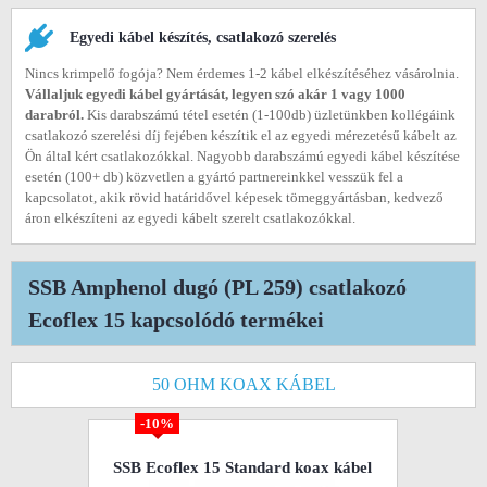
Egyedi kábel készítés, csatlakozó szerelés
Nincs krimpelő fogója? Nem érdemes 1-2 kábel elkészítéséhez vásárolnia.
Vállaljuk egyedi kábel gyártását, legyen szó akár 1 vagy 1000
darabról.
Kis darabszámú tétel esetén (1-100db) üzletünkben kollégáink
csatlakozó szerelési díj fejében készítik el az egyedi mérezetésű kábelt az
Ön által kért csatlakozókkal. Nagyobb darabszámú egyedi kábel készítése
esetén (100+ db) közvetlen a gyártó partnereinkkel vesszük fel a
kapcsolatot, akik rövid határidővel képesek tömeggyártásban, kedvező
áron elkészíteni az egyedi kábelt szerelt csatlakozókkal.
SSB Amphenol dugó (PL 259) csatlakozó
Ecoflex 15 kapcsolódó termékei
50 OHM KOAX KÁBEL
-10%
SSB Ecoflex 15 Standard koax kábel