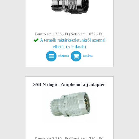
Bruttó ár: 1.336,- Ft (Nettó ár: 1.052,- Ft)
A termék raktárkészletünkről azonnal
vihető. (5-9 darab)
részletek
kosárba!
SSB N dugó - Amphenol alj adapter
Bruttó ár: 2.210,- Ft (Nettó ár: 1.740,- Ft)