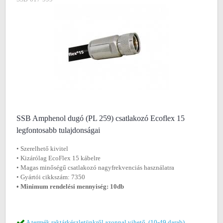
SSB Amphenol dugó (PL 259) csatlakozó Ecoflex 15
legfontosabb tulajdonságai
• Szerelhető kivitel
• Kizárólag EcoFlex 15 kábelre
• Magas minőségű csatlakozó nagyfrekvenciás használatra
• Gyártói cikkszám: 7350
• Minimum rendelési mennyiség: 10db
A termék raktárkészletünkről azonnal vihető. (10-49 darab)