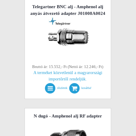
Telegartner BNC alj - Amphenol alj
anyás átvezető adapter J01008A0024
Bruttó ár: 15.552,- Ft (Nettó ár: 12.246,- Ft)
A terméket közvetlenül a magyarországi
importőrtől rendeljük.
részletek
kosárba!
N dugó - Amphenol alj RF adapter