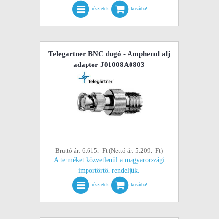
részletek
kosárba!
Telegartner BNC dugó - Amphenol alj
adapter J01008A0803
Bruttó ár: 6.615,- Ft (Nettó ár: 5.209,- Ft)
A terméket közvetlenül a magyarországi
importőrtől rendeljük.
részletek
kosárba!