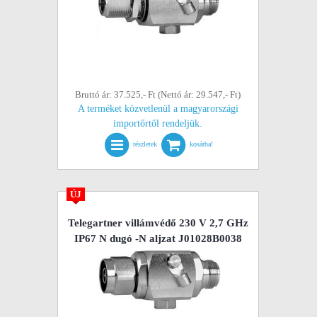
Bruttó ár: 37.525,- Ft (Nettó ár: 29.547,- Ft)
A terméket közvetlenül a magyarországi
importőrtől rendeljük.
részletek
kosárba!
ÚJ
Telegartner villámvédő 230 V 2,7 GHz
IP67 N dugó -N aljzat J01028B0038