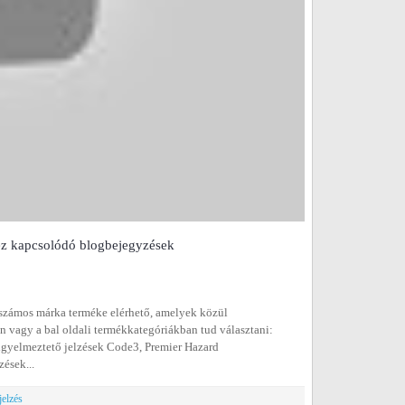
hez kapcsolódó blogbejegyzések
 számos márka terméke elérhető, amelyek közül
en vagy a bal oldali termékkategóriákban tud választani:
igyelmeztető jelzések Code3, Premier Hazard
ések...
jelzés