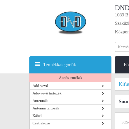
DND
1089 Bu
Szaküzl
Központ
Termékkategóriák
Fő
Akciós termékek
Kifu
Adó-vevő
Adó-vevő tartozék
Antennák
Soun
Antenna tartozék
Kábel
SOS
Csatlakozó