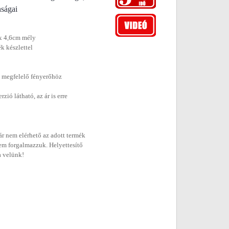
nságai
 x 4,6cm mély
ék készlettel
 megfelelő fényerőhöz
ió látható, az ár is erre
r nem elérhető az adott termék
em forgalmazzuk. Helyettesítő
a velünk!