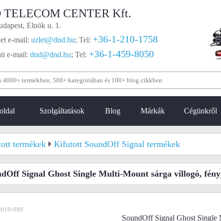
 TELECOM CENTER Kft.
dapest, Elnök u. 1.
+36-1-210-1758
et e-mail:
uzlet@dnd.hu
;
Tel:
+36-1-459-8050
i e-mail:
dnd@dnd.hu
;
Tel:
oldal
Szolgáltatások
Blog
Márkák
Cégünkről
tott termékek
Kifutott SoundOff Signal termékek
dOff Signal Ghost Single Multi-Mount sárga villogó, fény
-019-999
SoundOff Signal Ghost Single M