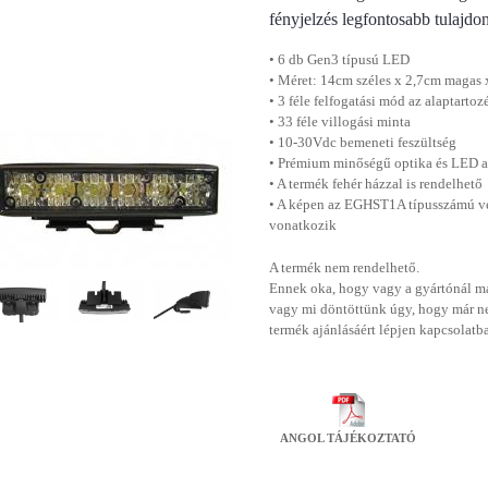
fényjelzés legfontosabb tulajdo
• 6 db Gen3 típusú LED
• Méret: 14cm széles x 2,7cm magas
• 3 féle felfogatási mód az alaptartoz
• 33 féle villogási minta
• 10-30Vdc bemeneti feszültség
• Prémium minőségű optika és LED a
• A termék fehér házzal is rendelhető
• A képen az EGHST1A típusszámú verz
vonatkozik
A termék nem rendelhető.
Ennek oka, hogy vagy a gyártónál má
vagy mi döntöttünk úgy, hogy már n
termék ajánlásáért lépjen kapcsolatb
ANGOL TÁJÉKOZTATÓ