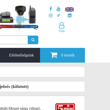
Fiók
Elérhetőségeink
0
termék
jelzés
(kifutott)
ulti-Mount sárga villogó,