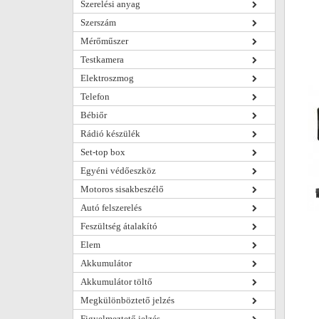
Szerelési anyag
Szerszám
Mérőműszer
Testkamera
Elektroszmog
Telefon
Bébiőr
Rádió készülék
Set-top box
Egyéni védőeszköz
Motoros sisakbeszélő
Autó felszerelés
Feszültség átalakító
Elem
Akkumulátor
Akkumulátor töltő
Megkülönböztető jelzés
Figyelmeztető jelzés