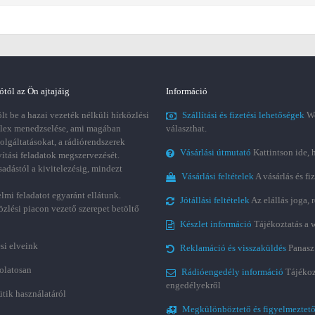
ótól az Ön ajtajáig
Információ
t be a hazai vezeték nélküli hírközlési
Szállítási és fizetési lehetőségek
We
plex menedzselése, ami magában
választhat.
zolgáltatásokat, a rádiórendszerek
Vásárlási útmutató
Kattintson ide, 
vítási feladatok megszervezését.
sadástól a kivitelezésig, mindezt
Vásárlási feltételek
A vásárlás és fi
lmi feladatot egyaránt ellátunk.
Jótállási feltételek
Az elállás joga,
özlési piacon vezető szerepet betöltő
Készlet információ
Tájékoztatás a 
si elveink
Reklamáció és visszaküldés
Panasz
olatosan
Rádióengedély információ
Tájékoz
engedélyekről
ütik használatáról
Megkülönböztető és figyelmeztető