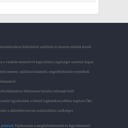
boldalunkon különböző szállítási és fizetési módok közül
ha a vásárlás menetével kapcsolatos segítséget szeretne kapni.
zetés menete, szállítási határidő, engedélyköteles termékek
 reklamáció
weboldalunkon feltüntetett készlet információról
 esetén igyekszünk a lehető leghatékonyabban segíteni Önt.
tató a rádiófrekvenciás eszközökhöz szükséges
 jelzések
Tájékoztató a megkülönböztető és figyelmeztető