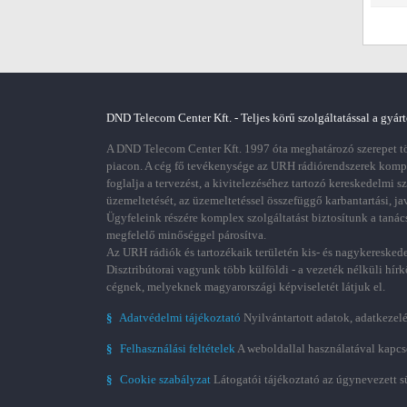
DND Telecom Center Kft. - Teljes körű szolgáltatással a gyárt
A DND Telecom Center Kft. 1997 óta meghatározó szerepet töl
piacon. A cég fő tevékenysége az URH rádiórendszerek kom
foglalja a tervezést, a kivitelezéséhez tartozó kereskedelmi s
üzemeltetését, az üzemeltetéssel összefüggő karbantartási, ja
Ügyfeleink részére komplex szolgáltatást biztosítunk a tanác
megfelelő minőséggel párosítva.
Az URH rádiók és tartozékaik területén kis- és nagykereskede
Disztribútorai vagyunk több külföldi - a vezeték nélküli hírk
cégnek, melyeknek magyarországi képviseletét látjuk el.
§
Adatvédelmi tájékoztató
Nyilvántartott adatok, adatkezelé
§
Felhasználási feltételek
A weboldallal használatával kapcs
§
Cookie szabályzat
Látogatói tájékoztató az úgynevezett s