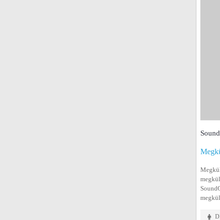
SoundO
Megkü
Megkülö
megkülö
SoundOf
megkülö
DN