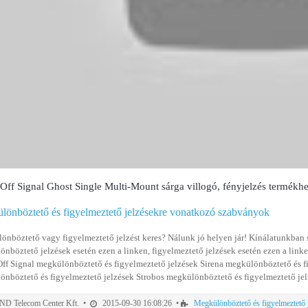
ff Signal Ghost Single Multi-Mount sárga villogó, fényjelzés termék
lönböztető és figyelmeztető jelzésekre vonatkozó szabványok
nböztető vagy figyelmeztető jelzést keres? Nálunk jó helyen jár! Kínálatunkban
nböztető jelzések esetén ezen a linken, figyelmeztető jelzések esetén ezen a link
f Signal megkülönböztető és figyelmeztető jelzések Sirena megkülönböztető és f
nböztető és figyelmeztető jelzések Strobos megkülönböztető és figyelmeztető jelz
D Telecom Center Kft. •
2015-09-30 16:08:26 •
Megkülönböztető és figyelmeztető 