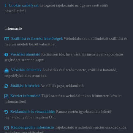
§
Cookie szabályzat
Látogatói tájékoztató az úgynevezett sütik
használatáról
Információ
Szállítási és fizetési lehetőségek
Weboldalunkon különböző szállítási és
fizetési módok közül választhat.
Vásárlási útmutató
Kattintson ide, ha a vásárlás menetével kapcsolatos
segítséget szeretne kapni.
Vásárlási feltételek
A vásárlás és fizetés menete, szállítási határidő,
engedélyköteles termékek
Jótállási feltételek
Az elállás joga, reklamáció
Készlet információ
Tájékoztatás a weboldalunkon feltüntetett készlet
információról
Reklamáció és visszaküldés
Panasz esetén igyekszünk a lehető
leghatékonyabban segíteni Önt.
Rádióengedély információ
Tájékoztató a rádiófrekvenciás eszközökhöz
szükséges engedélyekről