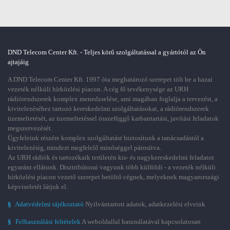
DND Telecom Center Kft. - Teljes körű szolgáltatással a gyártótól az Ön
ajtajáig
A DND Telecom Center Kft. 1997 óta meghatározó szerepet tölt be a hazai
vezeték nélküli hírközlési piacon. A cég fő tevékenysége az URH
rádiórendszerek komplex menedzselése, ami magában foglalja a tervezést, a
kivitelezéséhez tartozó kereskedelmi szolgáltatásokat, a rádiórendszerek
üzemeltetését, az üzemeltetéssel összefüggő karbantartási, javítási feladatok
megszervezését.
Ügyfeleink részére komplex szolgáltatást biztosítunk a tanácsadástól a
kivitelezésig, mindezt megfelelő minőséggel párosítva.
Az URH rádiók és tartozékaik területén kis- és nagykereskedelmi feladatot
egyaránt ellátunk. Disztribútorai vagyunk több külföldi - a vezeték nélküli
hírközlési piacon vezető szerepet betöltő cégnek, melyeknek magyarországi
képviseletét látjuk el.
§
Adatvédelmi tájékoztató
Nyilvántartott adatok, adatkezelési elveink
§
Felhasználási feltételek
A weboldallal használatával kapcsolatosan