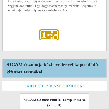
Ennek oka, hogy vagy a gyártónál már nem elérhető az adott termék
vagy mi döntöttünk úgy, hogy már nem forgalmazzuk. Helyettesítő
termék ajánlásáért lépjen kapcsolatba velünk!
SJCAM úszóbója kézhevederrel kapcsolódó
kifutott termékei
KIFUTOTT SJCAM TERMÉKEK
SJCAM SJ4000 FullHD 12Mp kamera
(kifutott)