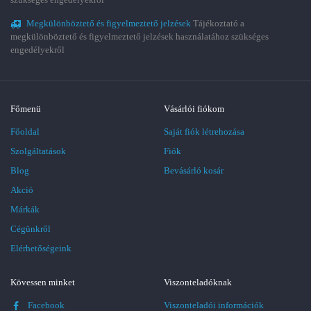
Megkülönböztető és figyelmeztető jelzések
Tájékoztató a
megkülönböztető és figyelmeztető jelzések használatához szükséges
engedélyekről
Főmenü
Vásárlói fiókom
Főoldal
Saját fiók létrehozása
Szolgáltatások
Fiók
Blog
Bevásárló kosár
Akció
Márkák
Cégünkről
Elérhetőségeink
Kövessen minket
Viszonteladóknak
Facebook
Viszonteladói információk