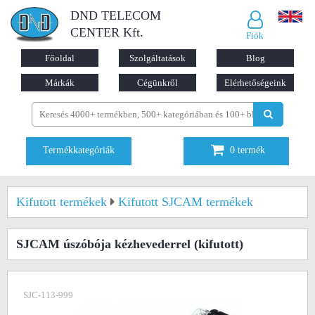
DND TELECOM
CENTER Kft.
Fiók
Főoldal
Szolgáltatások
Blog
Márkák
Cégünkről
Elérhetőségeink
Termékkategóriák
0
termék
Kifutott termékek
Kifutott SJCAM termékek
SJCAM úszóbója kézhevederrel
(kifutott)
SJC-113-999