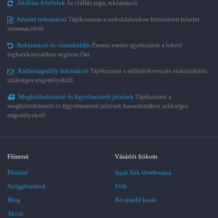
Jótállási feltételek
Az elállás joga, reklamáció
Készlet információ
Tájékoztatás a weboldalunkon feltüntetett készlet
információról
Reklamáció és visszaküldés
Panasz esetén igyekszünk a lehető
leghatékonyabban segíteni Önt.
Rádióengedély információ
Tájékoztató a rádiófrekvenciás eszközökhöz
szükséges engedélyekről
Megkülönböztető és figyelmeztető jelzések
Tájékoztató a
megkülönböztető és figyelmeztető jelzések használatához szükséges
engedélyekről
Főmenü
Vásárlói fiókom
Főoldal
Saját fiók létrehozása
Szolgáltatások
Fiók
Blog
Bevásárló kosár
Akció