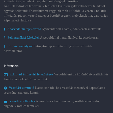
kivitelezésig, mindezt megfelelő minőséggel párosítva.
Az URH rádiók és tartozékaik területén kis- és nagykereskedelmi feladatot
egyaránt ellátunk. Disztribútorai vagyunk több külföldi - a vezeték nélküli
hírközlési piacon vezető szerepet betöltő cégnek, melyeknek magyarországi
képviseletét látjuk el.
§
Adatvédelmi tájékoztató
Nyilvántartott adatok, adatkezelési elveink
§
Felhasználási feltételek
A weboldallal használatával kapcsolatosan
§
Cookie szabályzat
Látogatói tájékoztató az úgynevezett sütik
használatáról
Információ
Szállítási és fizetési lehetőségek
Weboldalunkon különböző szállítási és
fizetési módok közül választhat.
Vásárlási útmutató
Kattintson ide, ha a vásárlás menetével kapcsolatos
segítséget szeretne kapni.
Vásárlási feltételek
A vásárlás és fizetés menete, szállítási határidő,
engedélyköteles termékek