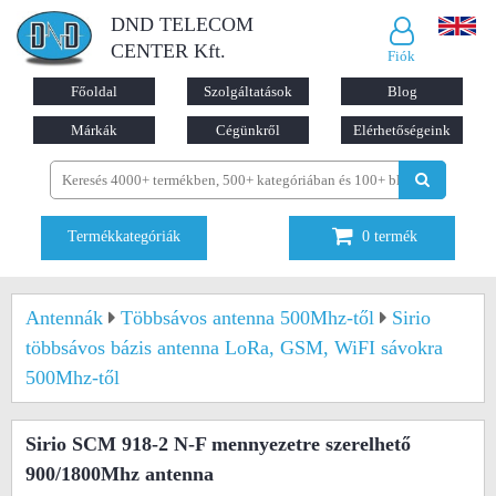
DND TELECOM
CENTER Kft.
Fiók
Főoldal
Szolgáltatások
Blog
Márkák
Cégünkről
Elérhetőségeink
Termékkategóriák
0
termék
Antennák
Többsávos antenna 500Mhz-től
Sirio
többsávos bázis antenna LoRa, GSM, WiFI sávokra
500Mhz-től
Sirio SCM 918-2 N-F mennyezetre szerelhető
900/1800Mhz antenna