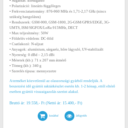
• Sugárzás: körsugárzó
• Polarizáció: lineáris függőleges
• Frekvenciatartomány: 876-960 MHz és 1,71-2,17 GHz (nincs
szükség hangolásra)
• Rendszerek: GSM-900, GSM-1800, 2G-GSM/GPRS/EDGE, 3G-
UMTS, ISM/SIGFOX/LoRa 915MHz, DECT
• Max teljesítmény: 50W
• Földelés védelem: DC-föld
• Csatlakozó: N-aljzat
• Anyagok: alumínium, sárgaréz, hőre lágyuló, UV-stabilizált
• Nyereség: 0 dBd – 2,15 dBi
• Méretek (kb.): 71 x 207 mm átmérő
• Tömeg (kb.): 340 g
• Szerelés típusa: mennyezetre
A terméket közvetlenül az olaszországi gyárból rendeljük. A
beszerzési idő gyártói raktárkészlet esetén kb. 1-2 hónap, ettől eltérő
esetben gyártói visszaigazolás szerint alakul.
Bruttó ár: 19.558,- Ft (Nettó ár: 15.400,- Ft)
kosárba!
árfigyelés