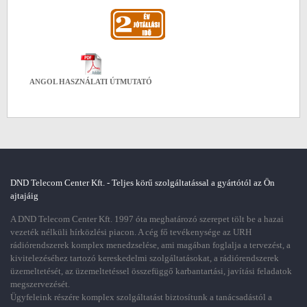
ANGOL HASZNÁLATI ÚTMUTATÓ
DND Telecom Center Kft. - Teljes körű szolgáltatással a gyártótól az Ön
ajtajáig
A DND Telecom Center Kft. 1997 óta meghatározó szerepet tölt be a hazai
vezeték nélküli hírközlési piacon. A cég fő tevékenysége az URH
rádiórendszerek komplex menedzselése, ami magában foglalja a tervezést, a
kivitelezéséhez tartozó kereskedelmi szolgáltatásokat, a rádiórendszerek
üzemeltetését, az üzemeltetéssel összefüggő karbantartási, javítási feladatok
megszervezését.
Ügyfeleink részére komplex szolgáltatást biztosítunk a tanácsadástól a